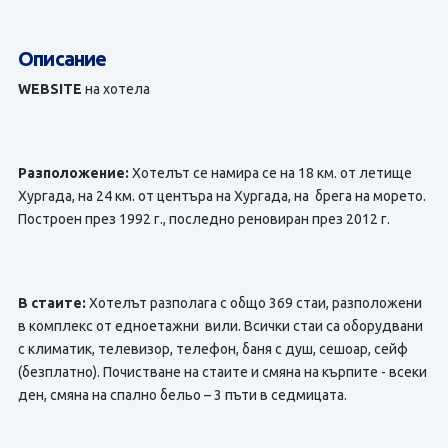
Описание
WEBSITE
на хотела
Разположение:
Хотелът се намира се на 18 км. от летище
Хургада, на 24 км. от центъра на Хургада, на брега на морето.
Построен през 1992 г., последно реновиран през 2012 г.
В стаите:
Хотелът разполага с общо 369 стаи, разположени
в комплекс от едноетажни вили. Всички стаи са оборудвани
с климатик, телевизор, телефон, баня с душ, сешоар, сейф
(безплатно). Почистване на стаите и смяна на кърпите - всеки
ден, смяна на спално бельо – 3 пъти в седмицата.