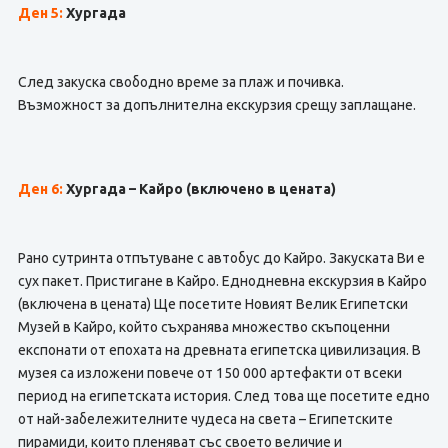
Ден 5:
Хургада
След закуска свободно време за плаж и почивка.
Възможност за допълнителна екскурзия срещу заплащане.
Ден 6:
Хургада – Кайро
(включено в цената)
Рано сутринта отпътуване с автобус до Кайро. Закуската Ви е
сух пакет. Пристигане в Кайро. Еднодневна екскурзия в Кайро
(включена в цената) Ще посетите Новият Велик Египетски
Музей в Кайро, който съхранява множество скъпоценни
експонати от епохата на древната египетска цивилизация. В
музея са изложени повече от 150 000 артефакти от всеки
период на египетската история. След това ще посетите едно
от най-забележителните чудеса на света – Египетските
пирамиди, които пленяват със своето величие и