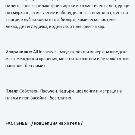
пилинг, зона за релакс фризьорски и козметичен салон, уроци
по гмуркане, осветление и оборудване за тенис корт, център
за игри, клуб за конна езда, билярд, химическо чистене,
лекар, детегледачка, водни спортове, рент-а кар.
Изхранване:
All Inclusive - закуска, обяд и вечеря на шведска
маса, междинни хранения, местни алкохолни и безалкохолни
напитки - без лимит.
Плаж:
Собствен. Пясъчен. Чадъри, шезлонги и матраци на
плажа и при басейна - безплатно.
FACTSHEET / концепция на хотела /