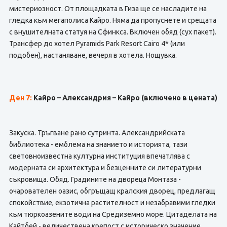
мистериозност. От площадката в Гиза ще се насладите на
гледка към мегаполиса Кайро. Няма да пропуснете и срещата
с внушителната статуя на Сфинкса. Включен обяд (сух пакет).
Трансфер до хотел Pyramids Park Resort Cairo 4* (или
подобен), настаняване, вечеря в хотела. Нощувка.
Ден 7:
Кайро – Александрия – Кайро (включено в цената)
Закуска. Тръгване рано сутринта. Александрийската
библиотека - емблема на знанието и историята, тази
световноизвестна културна институция впечатлява с
модерната си архитектура и безценните си литературни
съкровища. Обяд. Градините на двореца Монтаза -
очарователен оазис, обгръщащ кралския дворец, предлагащ
спокойствие, екзотична растителност и незабравими гледки
към тюркоазените води на Средиземно море. Цитаделата на
Кайтбей - величествена крепост с историческо значение,