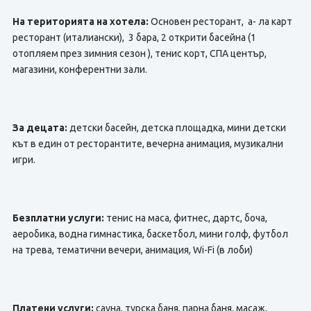
На територията на хотела:
Основен ресторант, а- ла карт
ресторант (италиански), 3 бара, 2 открити басейна (1
отопляем през зимния сезон ), тенис корт, СПА център,
магазини, конферентни зали.
За децата:
детски басейн, детска площадка, мини детски
кът в един от ресторантите, вечерна анимация, музикални
игри.
Безплатни услуги:
тенис на маса, фитнес, дартс, боча,
аеробика, водна гимнастика, баскетбол, мини голф, футбол
на трева, тематични вечери, анимация, Wi-Fi (в лоби)
Платени услуги:
сауна, турска баня, парна баня, масаж,