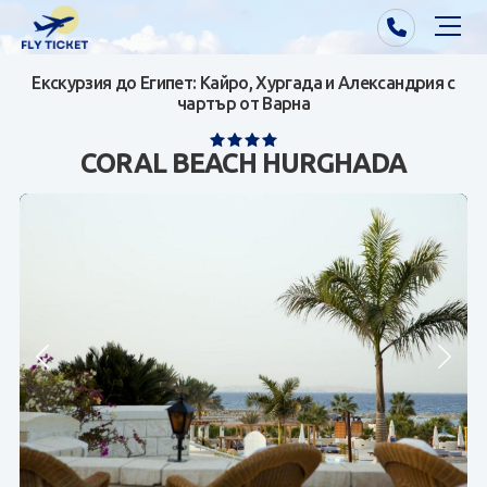
Екскурзия до Египет: Кайро, Хургада и Александрия с
Почивки от Варна
чартър от Варна
Екзотика
CORAL BEACH HURGHADA
Почивки от София/Пловдив/Бургас
Самолетни билети
Визи
Контакти
За нас