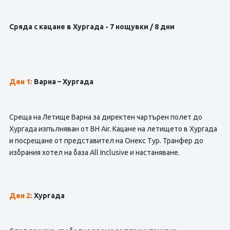
Сряда с кацане в Хургада - 7 нощувки / 8 дни
Ден 1:
Варна – Хургада
Среща на Летище Варна за директен чартърен полет до
Хургада изпълняван от BH Air. Кацане на летището в Хургада
и посрещане от представител на Онекс Тур. Транфер до
избрания хотел на база All Inclusive и настаняване.
Ден 2:
Хургада