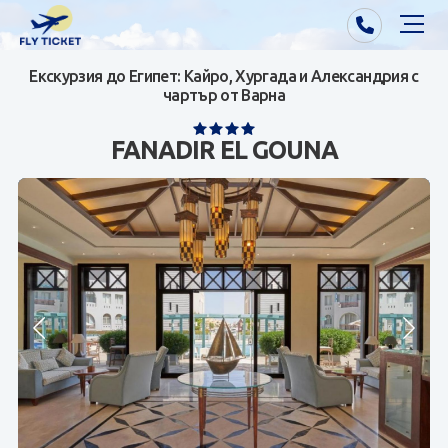
Екскурзия до Египет: Кайро, Хургада и Александрия с
Почивки от Варна
чартър от Варна
Екзотика
FANADIR EL GOUNA
Почивки от София/Пловдив/Бургас
Самолетни билети
Визи
Контакти
За нас