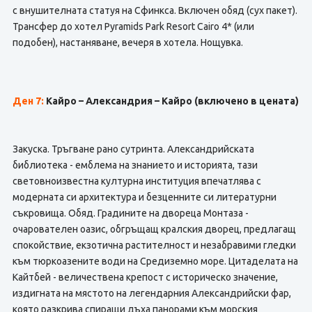
с внушителната статуя на Сфинкса. Включен обяд (сух пакет).
Трансфер до хотел Pyramids Park Resort Cairo 4* (или
подобен), настаняване, вечеря в хотела. Нощувка.
Ден 7:
Кайро – Александрия – Кайро (включено в цената)
Закуска. Тръгване рано сутринта. Александрийската
библиотека - емблема на знанието и историята, тази
световноизвестна културна институция впечатлява с
модерната си архитектура и безценните си литературни
съкровища. Обяд. Градините на двореца Монтаза -
очарователен оазис, обгръщащ кралския дворец, предлагащ
спокойствие, екзотична растителност и незабравими гледки
към тюркоазените води на Средиземно море. Цитаделата на
Кайтбей - величествена крепост с историческо значение,
издигната на мястото на легендарния Александрийски фар,
която разкрива спиращи дъха панорами към морския