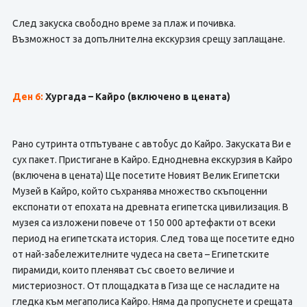
След закуска свободно време за плаж и почивка.
Възможност за допълнителна екскурзия срещу заплащане.
Ден 6:
Хургада – Кайро
(включено в цената)
Рано сутринта отпътуване с автобус до Кайро. Закуската Ви е
сух пакет. Пристигане в Кайро. Еднодневна екскурзия в Кайро
(включена в цената) Ще посетите Новият Велик Египетски
Музей в Кайро, който съхранява множество скъпоценни
експонати от епохата на древната египетска цивилизация. В
музея са изложени повече от 150 000 артефакти от всеки
период на египетската история. След това ще посетите едно
от най-забележителните чудеса на света – Египетските
пирамиди, които пленяват със своето величие и
мистериозност. От площадката в Гиза ще се насладите на
гледка към мегаполиса Кайро. Няма да пропуснете и срещата