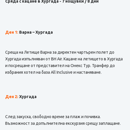
Сряда с кацане в Хургада - 7 нощувки / 8 дни
Ден 1:
Варна – Хургада
Среща на Летище Варна за директен чартърен полет до
Хургада изпълняван от BH Air. Кацане на летището в Хургада
и посрещане от представител на Онекс Тур. Транфер до
избрания хотел на база All Inclusive и настаняване.
Ден 2:
Хургада
След закуска, свободно време за плаж и почивка.
Възможност за допълнителна екскурзия срещу заплащане.