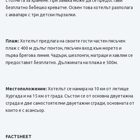
столчета за хранене. При заявка може да се предостави
безплатно бебешко креватче. Освен това хотелът разполага
с аквапарк с три детски пързалки.
Плаж:
Хотелът предлага на своите гости частен пясъчен
плаж с 400 м дълъг понтон, пясъчен вход към морето и
първа брегова линия. Чадъри, шезлонги, матраци и хавлии се
предоставят безплатно. Дължината на плажа е 500м.
Местоположение:
Хотелът се намира на 10 км от летище
Хургада и на 15 км от града. Състои се от основна двуетажна
сграда и две самостоятелни двуетажни сгради, основната от
които е с асансьор.
FACTSHEET