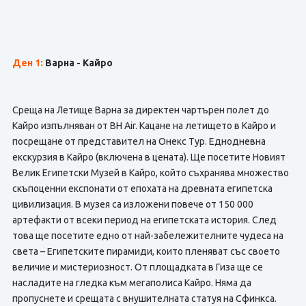
Ден 1:
Варна - Кайро
Среща на Летище Варна за директен чартърен полет до
Кайро изпълняван от BH Air. Кацане на летището в Кайро и
посрещане от представител на Онекс Тур. Еднодневна
екскурзия в Кайро (включена в цената). Ще посетите Новият
Велик Египетски Музей в Кайро, който съхранява множество
скъпоценни експонати от епохата на древната египетска
цивилизация. В музея са изложени повече от 150 000
артефакти от всеки период на египетската история. След
това ще посетите едно от най-забележителните чудеса на
света – Египетските пирамиди, които пленяват със своето
величие и мистериозност. От площадката в Гиза ще се
насладите на гледка към мегаполиса Кайро. Няма да
пропуснете и срещата с внушителната статуя на Сфинкса.