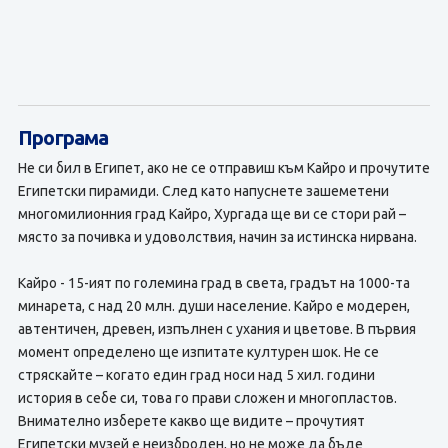
Програма
Не си бил в Египет, ако не се отправиш към Кайро и прочутите
Египетски пирамиди. След като напуснете зашеметени
многомилионния град Кайро, Хургада ще ви се стори рай –
място за почивка и удоволствия, начин за истинска нирвана.
Кайро - 15-ият по големина град в света, градът на 1000-та
минарета, с над 20 млн. души население. Кайро е модерен,
автентичен, древен, изпълнен с ухания и цветове. В първия
момент определено ще изпитате културен шок. Не се
стряскайте – когато един град носи над 5 хил. години
история в себе си, това го прави сложен и многопластов.
Внимателно изберете какво ще видите – прочутият
Египетски музей е неизброден, но не може да бъде