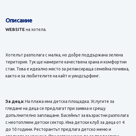
Описание
WEBSITE
на хотела.
Хотелът разполага с малка, но добре поддържана зелена
територия. Тук ще намерите качествена храна и комфортни
стаи. Това е идеално място за релаксираща семейна почивка,
както и за любителите на кайт и уиндсърфинг.
За деца:
На плажа има детска площадка. Услугите за
гледане на деца се предлагат при заявка и срещу
допълнително заплащане. Басейнът за възрастни разполага
с неотопляем детски сектор. Има детски клуб за деца от 4
до 10 години. Ресторантът предлага детско меню и