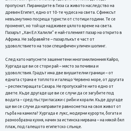
пропуснат. Пирамидите в Гиза са живото наследство на
древен Египет, едно от 10-те чудеса на света. Сфинксът
невъзмутимо посреща туристи от стотици години. Те се
променят, но той ще надживее цялото време на света.
Пазарът „Хан Ел Халили“ е най-големият пазар на открито в
Африка. Не забравяйте – пазарлъкът е част от
удоволствието на този специфичен уличен шопинг.
След като напуснете зашеметени многомилионния Кайро,
Хургада ще ви се стори рай – място за почивка и
удоволствия. Градът има две внушителни граници – от
едната страна е топлото и галещо Червено море, от другата
– респектиращата Сахара. Не пропускайте нито едно от
двете. Къде другаде ще ви се случи да се загубите под
водата – сред пъстри пасажи с риби и корали. Къде другаде
ще ви се случи да направите равносметка на своя живот от
гърба на камила? Хургада е лукс, модерни курорти, богата и
разнообразна кухня, начин за истинска нирвана – на някой бял
плаж, под галещото египетско слънце.