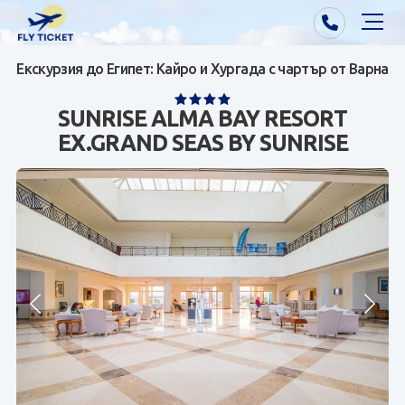
Екскурзия до Египет: Кайро и Хургада с чартър от Варна
Почивки от Варна
SUNRISE ALMA BAY RESORT
Екзотика
EX.GRAND SEAS BY SUNRISE
Почивки от София/Пловдив/Бургас
Самолетни билети
Визи
Контакти
За нас