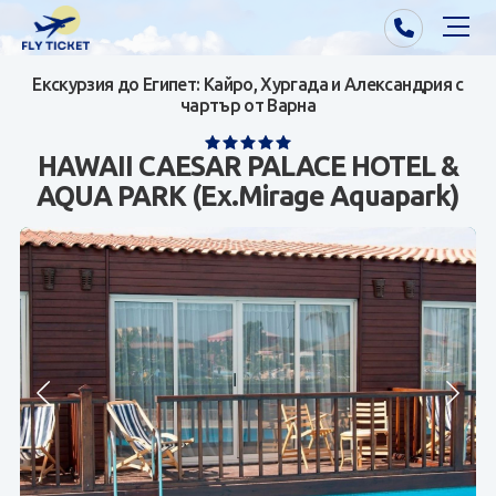
Екскурзия до Египет: Кайро, Хургада и Александрия с
Почивки от Варна
чартър от Варна
Екзотика
HAWAII CAESAR PALACE HOTEL &
AQUA PARK (Ex.Mirage Aquapark)
Почивки от София/Пловдив/Бургас
Самолетни билети
Визи
Контакти
За нас