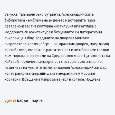
Закуска. Тръгване рано сутринта. Александрийската
библиотека - емблема на знанието и историята, тази
световноизвестна културна институция впечатлява с
модерната си архитектура и безценните си литературни
съкровища. Обяд. Градините на двореца Монтаза -
очарователен оазис, обгръщащ кралския дворец, предлагащ
спокойствие, екзотична растителност и незабравими гледки
към тюркоазените води на Средиземно море. Цитаделата на
Кайтбей - величествена крепост с историческо значение,
издигната на мястото на легендарния Александрийски фар,
която разкрива спиращи дъха панорами към морския
хоризонт. Връщане в Кайро за вечеря в хотела. Нощувка.
Ден 8:
Кайро – Варна