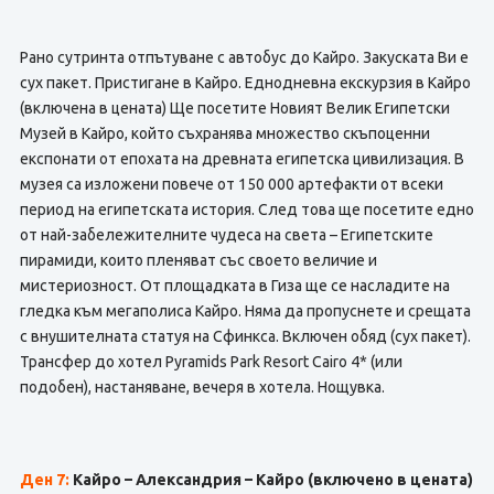
Рано сутринта отпътуване с автобус до Кайро. Закуската Ви е
сух пакет. Пристигане в Кайро. Еднодневна екскурзия в Кайро
(включена в цената) Ще посетите Новият Велик Египетски
Музей в Кайро, който съхранява множество скъпоценни
експонати от епохата на древната египетска цивилизация. В
музея са изложени повече от 150 000 артефакти от всеки
период на египетската история. След това ще посетите едно
от най-забележителните чудеса на света – Египетските
пирамиди, които пленяват със своето величие и
мистериозност. От площадката в Гиза ще се насладите на
гледка към мегаполиса Кайро. Няма да пропуснете и срещата
с внушителната статуя на Сфинкса. Включен обяд (сух пакет).
Трансфер до хотел Pyramids Park Resort Cairo 4* (или
подобен), настаняване, вечеря в хотела. Нощувка.
Ден 7:
Кайро – Александрия – Кайро (включено в цената)