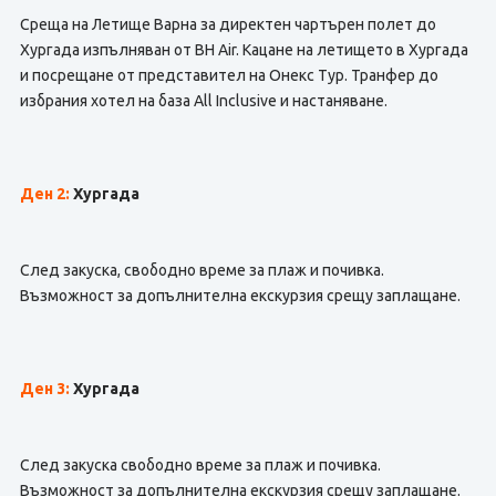
Среща на Летище Варна за директен чартърен полет до
Хургада изпълняван от BH Air. Кацане на летището в Хургада
и посрещане от представител на Онекс Тур. Транфер до
избрания хотел на база All Inclusive и настаняване.
Ден 2:
Хургада
След закуска, свободно време за плаж и почивка.
Възможност за допълнителна екскурзия срещу заплащане.
Ден 3:
Хургада
След закуска свободно време за плаж и почивка.
Възможност за допълнителна екскурзия срещу заплащане.