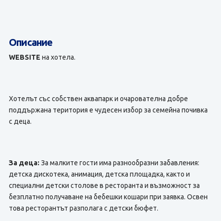
Описание
WEBSITE
на хотела.
Хотелът със собствен аквапарк и очарователна добре
поддържана територия е чудесен избор за семейна почивка
с деца.
За деца:
За малките гости има разнообразни забавления:
детска дискотека, анимация, детска площадка, както и
специални детски столове в ресторанта и възможност за
безплатно получаване на бебешки кошари при заявка. Освен
това ресторантът разполага с детски бюфет.