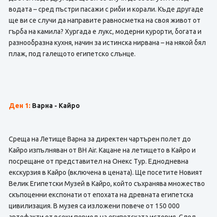
водата – сред пъстри пасажи с риби и корали. Къде другаде
ще ви се случи да направите равносметка на своя живот от
гърба на камила? Хургада е лукс, модерни курорти, богата и
разнообразна кухня, начин за истинска нирвана – на някой бял
плаж, под галещото египетско слънце.
Ден 1:
Варна - Кайро
Среща на Летище Варна за директен чартърен полет до
Кайро изпълняван от BH Air. Кацане на летището в Кайро и
посрещане от представител на Онекс Тур. Еднодневна
екскурзия в Кайро (включена в цената). Ще посетите Новият
Велик Египетски Музей в Кайро, който съхранява множество
скъпоценни експонати от епохата на древната египетска
цивилизация. В музея са изложени повече от 150 000