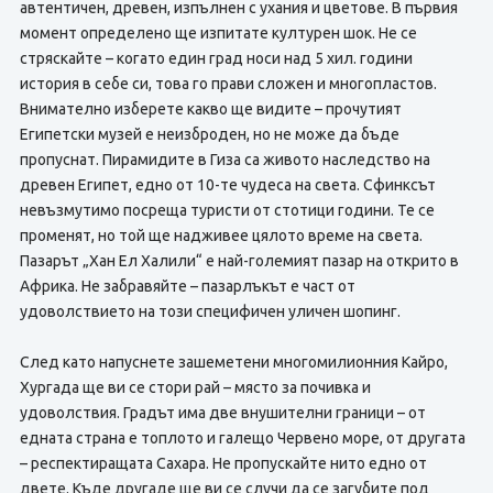
автентичен, древен, изпълнен с ухания и цветове. В първия
момент определено ще изпитате културен шок. Не се
стряскайте – когато един град носи над 5 хил. години
история в себе си, това го прави сложен и многопластов.
Внимателно изберете какво ще видите – прочутият
Египетски музей е неизброден, но не може да бъде
пропуснат. Пирамидите в Гиза са живото наследство на
древен Египет, едно от 10-те чудеса на света. Сфинксът
невъзмутимо посреща туристи от стотици години. Те се
променят, но той ще надживее цялото време на света.
Пазарът „Хан Ел Халили“ е най-големият пазар на открито в
Африка. Не забравяйте – пазарлъкът е част от
удоволствието на този специфичен уличен шопинг.
След като напуснете зашеметени многомилионния Кайро,
Хургада ще ви се стори рай – място за почивка и
удоволствия. Градът има две внушителни граници – от
едната страна е топлото и галещо Червено море, от другата
– респектиращата Сахара. Не пропускайте нито едно от
двете. Къде другаде ще ви се случи да се загубите под