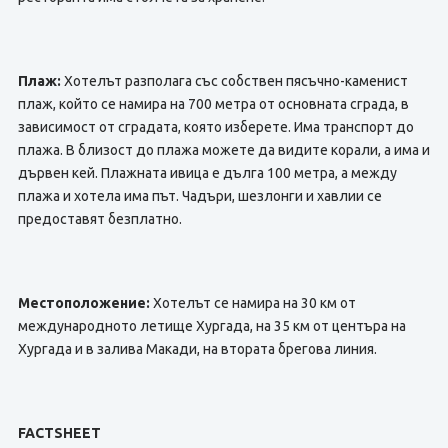
Плаж:
Хотелът разполага със собствен пясъчно-каменист
плаж, който се намира на 700 метра от основната сграда, в
зависимост от сградата, която изберете. Има транспорт до
плажа. В близост до плажа можете да видите корали, а има и
дървен кей. Плажната ивица е дълга 100 метра, а между
плажа и хотела има път. Чадъри, шезлонги и хавлии се
предоставят безплатно.
Местоположение:
Хотелът се намира на 30 км от
международното летище Хургада, на 35 км от центъра на
Хургада и в залива Макади, на втората брегова линия.
FACTSHEET