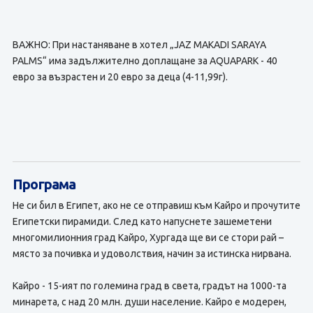
ВАЖНО: При настаняване в хотел „JAZ MAKADI SARAYA
PALMS“ има задължително доплащане за AQUAPARK - 40
евро за възрастен и 20 евро за деца (4-11,99г).
Програма
Не си бил в Египет, ако не се отправиш към Кайро и прочутите
Египетски пирамиди. След като напуснете зашеметени
многомилионния град Кайро, Хургада ще ви се стори рай –
място за почивка и удоволствия, начин за истинска нирвана.
Кайро - 15-ият по големина град в света, градът на 1000-та
минарета, с над 20 млн. души население. Кайро е модерен,