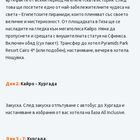
артефакти от всеки период на египетската история. След
това ще посетите едно от най-забележителните чудеса на
света – Египетските пирамиди, които пленяват със своето
величие и мистериозност. От площадката в Гиза ще се
насладите на гледка към мегаполиса Кайро. Няма да
пропуснете и срещата с внушителната статуя на Сфинкса.
Включен обяд (сух пакет). Трансфер до хотел Pyramids Park
Resort Cairo 4* (или подобен), настаняване, вечеря в хотела.
Нощувка.
Ден 2:
Кайро - Хургада
Закуска. След закуска отпътуване с автобус до Хургада и
настаняване в избрания от вас хотела на база All Inclusive.
Ден 3 - 7:
Хургада