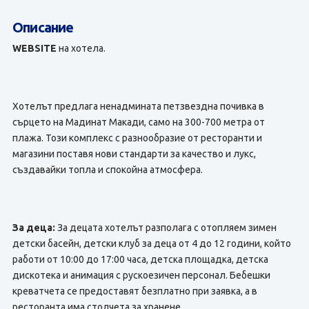
Описание
WEBSITE
на хотела.
Хотелът предлага ненадмината петзвездна почивка в
сърцето на Мадинат Макади, само на 300-700 метра от
плажа. Този комплекс с разнообразие от ресторанти и
магазини поставя нови стандарти за качество и лукс,
създавайки топла и спокойна атмосфера.
За деца:
За децата хотелът разполага с отопляем зимен
детски басейн, детски клуб за деца от 4 до 12 години, който
работи от 10:00 до 17:00 часа, детска площадка, детска
дискотека и анимация с рускоезичен персонал. Бебешки
креватчета се предоставят безплатно при заявка, а в
ресторанта има столчета за хранене.