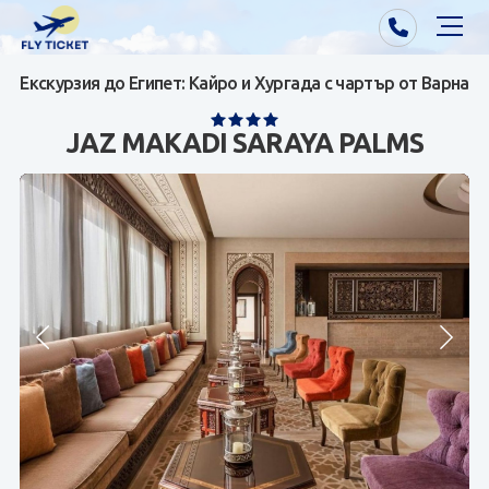
Екскурзия до Египет: Кайро и Хургада с чартър от Варна
Почивки от Варна
JAZ MAKADI SARAYA PALMS
Екзотика
Почивки от София/Пловдив/Бургас
Самолетни билети
Визи
Контакти
За нас