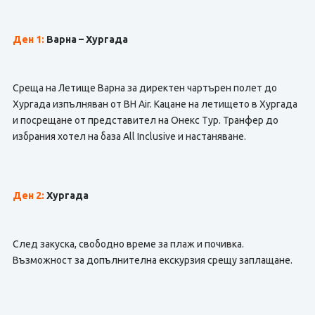
Ден 1:
Варна – Хургада
Среща на Летище Варна за директен чартърен полет до
Хургада изпълняван от BH Air. Кацане на летището в Хургада
и посрещане от представител на Онекс Тур. Транфер до
избрания хотел на база All Inclusive и настаняване.
Ден 2:
Хургада
След закуска, свободно време за плаж и почивка.
Възможност за допълнителна екскурзия срещу заплащане.