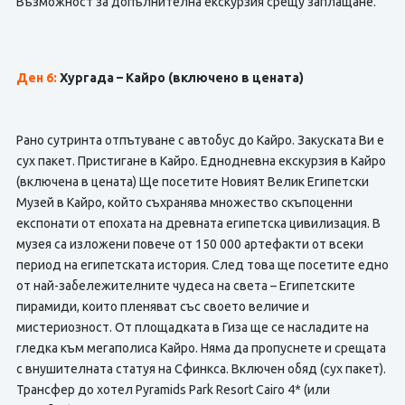
Възможност за допълнителна екскурзия срещу заплащане.
Ден 6:
Хургада – Кайро
(включено в цената)
Рано сутринта отпътуване с автобус до Кайро. Закуската Ви е
сух пакет. Пристигане в Кайро. Еднодневна екскурзия в Кайро
(включена в цената) Ще посетите Новият Велик Египетски
Музей в Кайро, който съхранява множество скъпоценни
експонати от епохата на древната египетска цивилизация. В
музея са изложени повече от 150 000 артефакти от всеки
период на египетската история. След това ще посетите едно
от най-забележителните чудеса на света – Египетските
пирамиди, които пленяват със своето величие и
мистериозност. От площадката в Гиза ще се насладите на
гледка към мегаполиса Кайро. Няма да пропуснете и срещата
с внушителната статуя на Сфинкса. Включен обяд (сух пакет).
Трансфер до хотел Pyramids Park Resort Cairo 4* (или