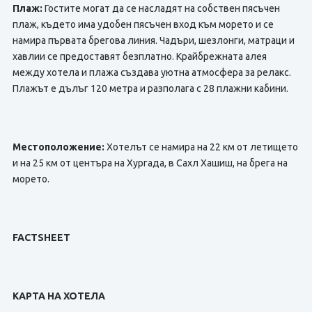
Плаж:
Гостите могат да се насладят на собствен пясъчен
плаж, където има удобен пясъчен вход към морето и се
намира първата брегова линия. Чадъри, шезлонги, матраци и
хавлии се предоставят безплатно. Крайбрежната алея
между хотела и плажа създава уютна атмосфера за релакс.
Плажът е дълъг 120 метра и разполага с 28 плажни кабини.
Местоположение:
Хотелът се намира на 22 км от летището
и на 25 км от центъра на Хургада, в Сахл Хашиш, на брега на
морето.
FACTSHEET
КАРТА НА ХОТЕЛА