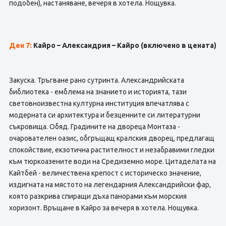
подобен), настаняване, вечеря в хотела. Нощувка.
Ден 7:
Кайро – Александрия – Кайро (включено в цената)
Закуска. Тръгване рано сутринта. Александрийската
библиотека - емблема на знанието и историята, тази
световноизвестна културна институция впечатлява с
модерната си архитектура и безценните си литературни
съкровища. Обяд. Градините на двореца Монтаза -
очарователен оазис, обгръщащ кралския дворец, предлагащ
спокойствие, екзотична растителност и незабравими гледки
към тюркоазените води на Средиземно море. Цитаделата на
Кайтбей - величествена крепост с историческо значение,
издигната на мястото на легендарния Александрийски фар,
която разкрива спиращи дъха панорами към морския
хоризонт. Връщане в Кайро за вечеря в хотела. Нощувка.