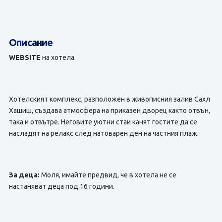
Описание
WEBSITE
на хотела.
Хотелският комплекс, разположен в живописния залив Сахл
Хашиш, създава атмосфера на приказен дворец както отвън,
така и отвътре. Неговите уютни стаи канят гостите да се
насладят на релакс след натоварен ден на частния плаж.
За деца:
Моля, имайте предвид, че в хотела не се
настаняват деца под 16 години.