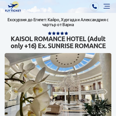
Екскурзия до Египет: Кайро, Хургада и Александрия с
Почивки от Варна
чартър от Варна
Екзотика
KAISOL ROMANCE HOTEL (Adult
only +16) Ex. SUNRISE ROMANCE
Почивки от София/Пловдив/Бургас
Самолетни билети
Визи
Контакти
За нас