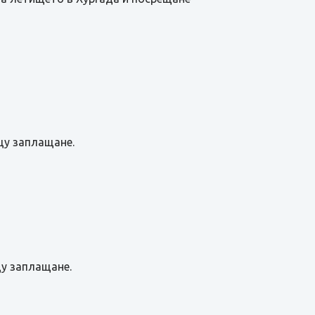
щу заплащане.
щу заплащане.