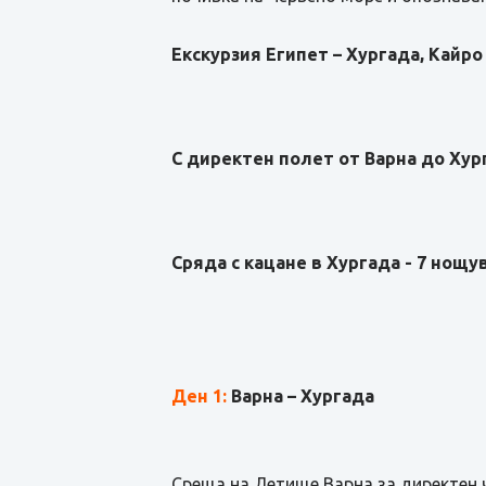
Екскурзия Египет – Хургада, Кайр
С директен полет от Варна до Хур
Сряда с кацане в Хургада - 7 нощув
Ден 1:
Варна – Хургада
Среща на Летище Варна за директен ч