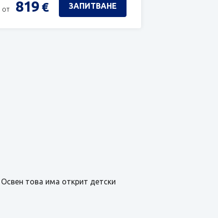
819
€
ЗАПИТВАНЕ
 от
. Освен това има открит детски