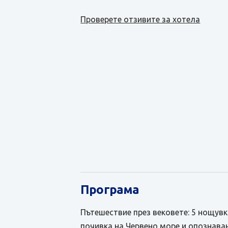
Проверете отзивите за хотела
Програма
Пътешествие през вековете: 5 нощувк
почивка на Червено море и опознаван