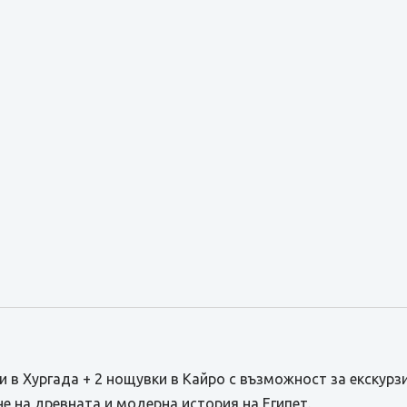
и в Хургада + 2 нощувки в Кайро с възможност за екскур
е на древната и модерна история на Египет.