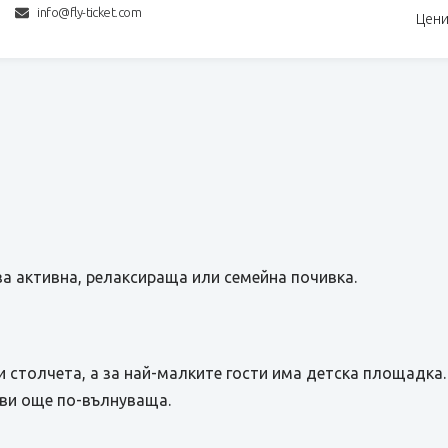
info@fly-ticket.com
Цени
за активна, релаксираща или семейна почивка.
и столчета, а за най-малките гости има детска площадка
 ви още по-вълнуваща.