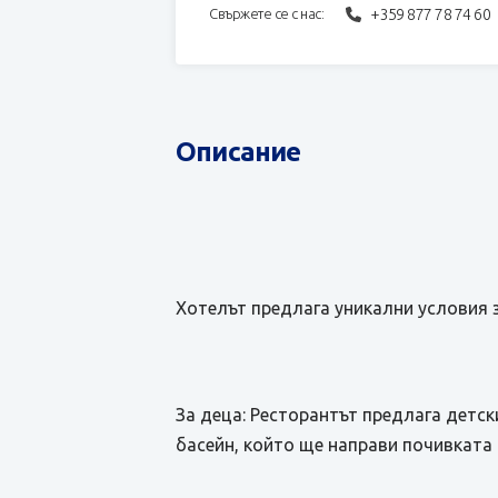
+359 877 78 74 60
Свържете се с нас:
Описание
Хотелът предлага уникални условия 
За деца: Ресторантът предлага детск
басейн, който ще направи почивката