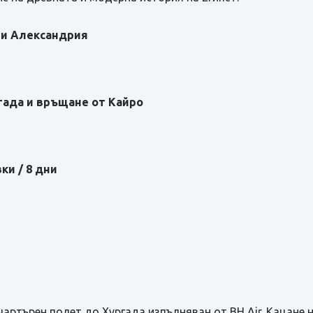
о и Александрия
гада и връщане от Кайро
ки / 8 дни
артърен полет до Хургада изпълняван от BH Air. Кацане 