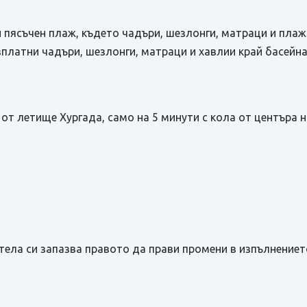
 пясъчен плаж, където чадъри, шезлонги, матраци и плаж
платни чадъри, шезлонги, матраци и хавлии край басейна
от летище Хургада, само на 5 минути с кола от центъра на
тела си запазва правото да прави промени в изпълнениет