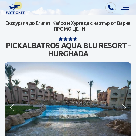
Екскурзия до Египет: Кайро и Хургада с чартър от Варна
Почивки от Варна
- ПРОМО ЦЕНИ
Екзотика
PICKALBATROS AQUA BLU RESORT -
HURGHADA
Почивки от София/Пловдив/Бургас
Самолетни билети
Визи
Контакти
За нас