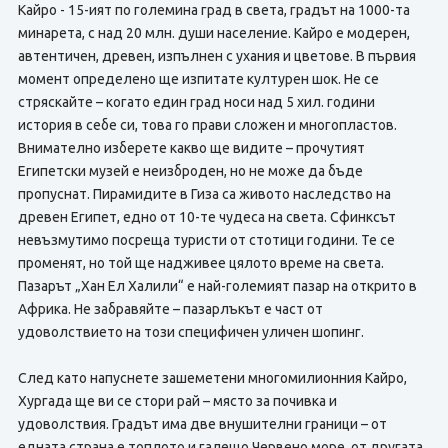
Кайро - 15-ият по големина град в света, градът на 1000-та
минарета, с над 20 млн. души население. Кайро е модерен,
автентичен, древен, изпълнен с ухания и цветове. В първия
момент определено ще изпитате културен шок. Не се
стряскайте – когато един град носи над 5 хил. години
история в себе си, това го прави сложен и многопластов.
Внимателно изберете какво ще видите – прочутият
Египетски музей е неизброден, но не може да бъде
пропуснат. Пирамидите в Гиза са живото наследство на
древен Египет, едно от 10-те чудеса на света. Сфинксът
невъзмутимо посреща туристи от стотици години. Те се
променят, но той ще надживее цялото време на света.
Пазарът „Хан Ел Халили“ е най-големият пазар на открито в
Африка. Не забравяйте – пазарлъкът е част от
удоволствието на този специфичен уличен шопинг.
След като напуснете зашеметени многомилионния Кайро,
Хургада ще ви се стори рай – място за почивка и
удоволствия. Градът има две внушителни граници – от
едната страна е топлото и галещо Червено море, от другата