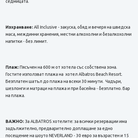
седмицата.
Изхранване:
All Inclusive - закуска, обяд и вечеря на шведска
маса, междинни хранения, местни алкохолни и безалкохолни
напитки - без лимит.
Плаж:
Пясъчен на 600 м от хотела със собствена зона.
Гостите използват плажа на хотел Albatros Beach Resort.
Безплатен шатъл до плажа на всеки 30 минути. Чадъри,
шезлонги и матраци на плажа и при басейна - безплатно. Бар
на плажа.
ВАЖНО:
За ALBATROS хотелите: за всички резервации има
задължително, предварително доплащане за едно
посещение на шоуто NEVERLAND - 30 евро за възрастен и 15