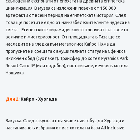
скъпоценни експонати от епохата на древната египетска
цивилизация. В музея са изложени повече от 150 000
артефакти от всеки период на египетската история. След
това ще посетите едно от най-забележителните чудеса на
света – Египетските пирамиди, които пленяват със своето
величие и мистериозност. От площадката в Гиза ще се
насладите на гледка към мегаполиса Кайро. Няма да
пропуснете и срещата с внушителната статуя на Сфинкса.
Включен обяд (сух пакет). Трансфер до хотел Pyramids Park
Resort Cairo 4* (или подобен), настаняване, вечеря в хотела.
Нощувка.
Ден 2:
Кайро - Хургада
Закуска. След закуска отпътуване с автобус до Хургада и
настаняване в избрания от вас хотела на база All Inclusive.