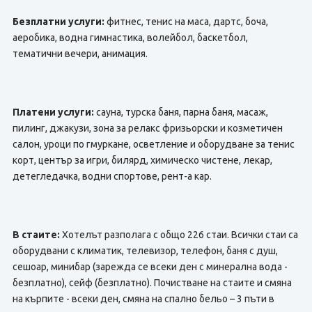
Безплатни услуги:
фитнес, тенис на маса, дартс, боча,
аеробика, водна гимнастика, волейбол, баскетбол,
тематични вечери, анимация.
Платени услуги:
сауна, турска баня, парна баня, масаж,
пилинг, джакузи, зона за релакс фризьорски и козметичен
салон, уроци по гмуркане, осветление и оборудване за тенис
корт, център за игри, билярд, химическо чистене, лекар,
детегледачка, водни спортове, рент-а кар.
В стаите:
Хотелът разполага с общо 226 стаи. Всички стаи са
оборудвани с климатик, телевизор, телефон, баня с душ,
сешоар, минибар (зарежда се всеки ден с минерална вода -
безплатно), сейф (безплатно). Почистване на стаите и смяна
на кърпите - всеки ден, смяна на спално бельо – 3 пъти в