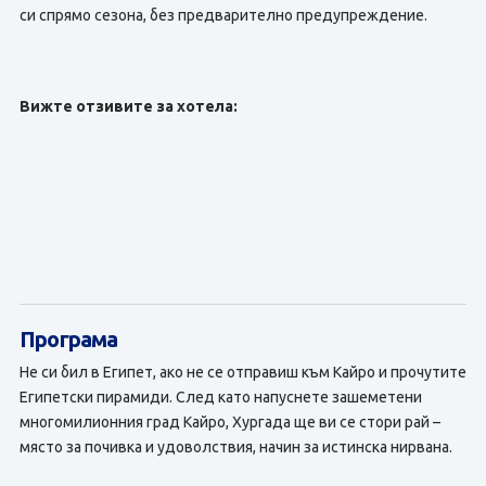
си спрямо сезона, без предварително предупреждение.
Вижте отзивите за хотела:
Програма
Не си бил в Египет, ако не се отправиш към Кайро и прочутите
Египетски пирамиди. След като напуснете зашеметени
многомилионния град Кайро, Хургада ще ви се стори рай –
място за почивка и удоволствия, начин за истинска нирвана.