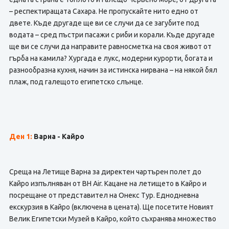
– респектиращата Сахара. Не пропускайте нито едно от
двете. Къде другаде ще ви се случи да се загубите под
водата – сред пъстри пасажи с риби и корали. Къде другаде
ще ви се случи да направите равносметка на своя живот от
гърба на камила? Хургада е лукс, модерни курорти, богата и
разнообразна кухня, начин за истинска нирвана – на някой бял
плаж, под галещото египетско слънце.
Ден 1:
Варна - Кайро
Среща на Летище Варна за директен чартърен полет до
Кайро изпълняван от BH Air. Кацане на летището в Кайро и
посрещане от представител на Онекс Тур. Еднодневна
екскурзия в Кайро (включена в цената). Ще посетите Новият
Велик Египетски Музей в Кайро, който съхранява множество