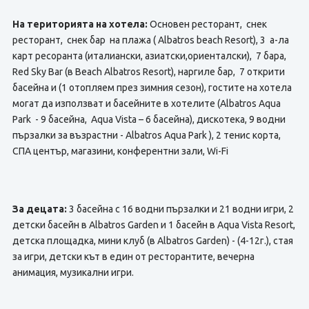
На територията на хотела:
Основен ресторант, снек
ресторант, снек бар на плажа ( Albatros beach Resort), 3 а-ла
карт ресоранта (италиански, азиатски,ориенталски), 7 бара,
Red Sky Bar (в Beach Albatros Resort), наргиле бар, 7 открити
басейна и (1 отопляем през зимния сезон), гостите на хотела
могат да използват и басейните в хотелите (Albatros Aqua
Park - 9 басейна, Aqua Vista – 6 басейна), дискотека, 9 водни
пързалки за възрастни - Albatros Aqua Park ), 2 тенис кортa,
СПА център, магазини, конферентни зали, Wi-Fi
За децата:
3 басейна с 16 водни пързалки и 21 водни игри, 2
детски басейн в Albatros Garden и 1 басейн в Aqua Vista Resort,
детска площадка, мини клуб (в Albatros Garden) - (4-12г.), стая
за игри, детски кът в един от ресторантите, вечерна
анимация, музикални игри.