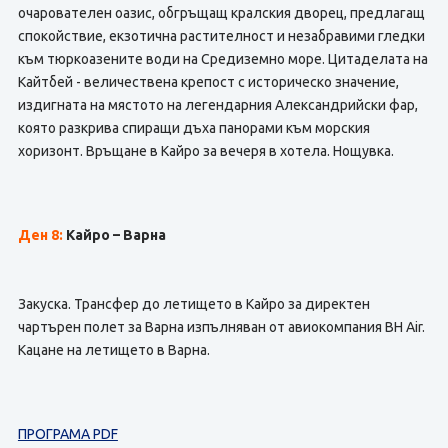
очарователен оазис, обгръщащ кралския дворец, предлагащ
спокойствие, екзотична растителност и незабравими гледки
към тюркоазените води на Средиземно море. Цитаделата на
Кайтбей - величествена крепост с историческо значение,
издигната на мястото на легендарния Александрийски фар,
която разкрива спиращи дъха панорами към морския
хоризонт. Връщане в Кайро за вечеря в хотела. Нощувка.
Ден 8:
Кайро – Варна
Закуска. Трансфер до летището в Кайро за директен
чартърен полет за Варна изпълняван от авиокомпания BH Air.
Кацане на летището в Варна.
ПРОГРАМА PDF