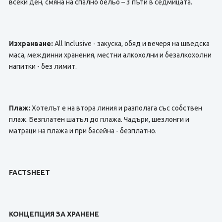
всеки ден, смяна на спално бельо – 3 пъти в седмицата.
Изхранване:
All Inclusive - закуска, обяд и вечеря на шведска
маса, междинни хранения, местни алкохолни и безалкохолни
напитки - без лимит.
Плаж:
Хотелът е на втора линия и разполага със собствен
плаж. Безплатен шатъл до плажа. Чадъри, шезлонги и
матраци на плажа и при басейна - безплатно.
FACTSHEET
КОНЦЕПЦИЯ ЗА ХРАНЕНЕ