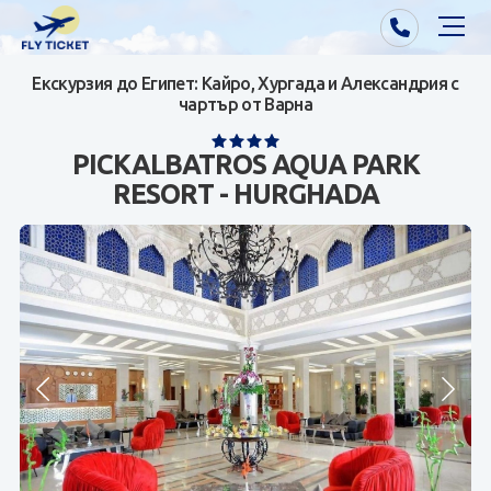
Екскурзия до Египет: Кайро, Хургада и Александрия с
Почивки от Варна
чартър от Варна
Екзотика
PICKALBATROS AQUA PARK
RESORT - HURGHADA
Почивки от София/Пловдив/Бургас
Самолетни билети
Визи
Контакти
За нас