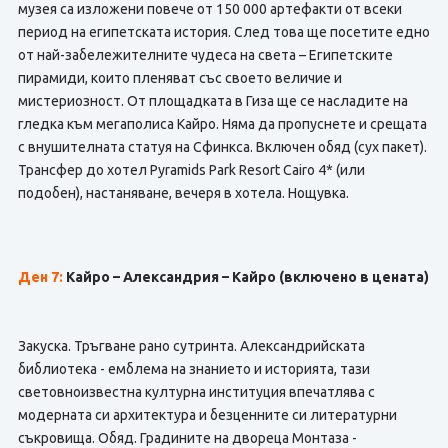
музея са изложени повече от 150 000 артефакти от всеки
период на египетската история. След това ще посетите едно
от най-забележителните чудеса на света – Египетските
пирамиди, които пленяват със своето величие и
мистериозност. От площадката в Гиза ще се насладите на
гледка към мегаполиса Кайро. Няма да пропуснете и срещата
с внушителната статуя на Сфинкса. Включен обяд (сух пакет).
Трансфер до хотел Pyramids Park Resort Cairo 4* (или
подобен), настаняване, вечеря в хотела. Нощувка.
Ден 7:
Кайро – Александрия – Кайро (включено в цената)
Закуска. Тръгване рано сутринта. Александрийската
библиотека - емблема на знанието и историята, тази
световноизвестна културна институция впечатлява с
модерната си архитектура и безценните си литературни
съкровища. Обяд. Градините на двореца Монтаза -