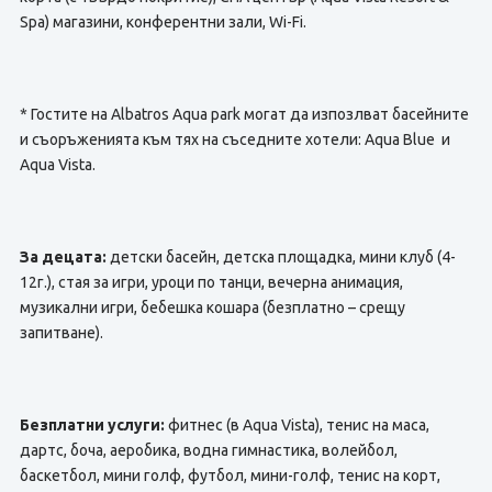
Spa) магазини, конферентни зали, Wi-Fi.
* Гостите на Albatros Aqua park могат да изпозлват басейните
и съоръженията към тях на съседните хотели: Aqua Blue и
Aqua Vista.
За децата:
детски басейн, детска площадка, мини клуб (4-
12г.), стая за игри, уроци по танци, вечерна анимация,
музикални игри, бебешка кошара (безплатно – срещу
запитване).
Безплатни услуги:
фитнес (в Aqua Vista), тенис на маса,
дартс, боча, аеробика, водна гимнастика, волейбол,
баскетбол, мини голф, футбол, мини-голф, тенис на корт,