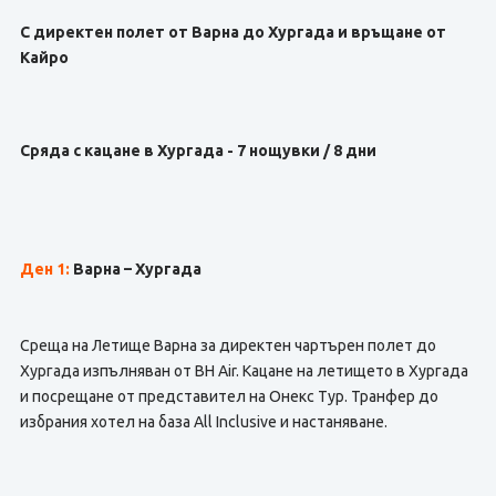
С директен полет от Варна до Хургада и връщане от
Кайро
Сряда с кацане в Хургада - 7 нощувки / 8 дни
Ден 1:
Варна – Хургада
Среща на Летище Варна за директен чартърен полет до
Хургада изпълняван от BH Air. Кацане на летището в Хургада
и посрещане от представител на Онекс Тур. Транфер до
избрания хотел на база All Inclusive и настаняване.