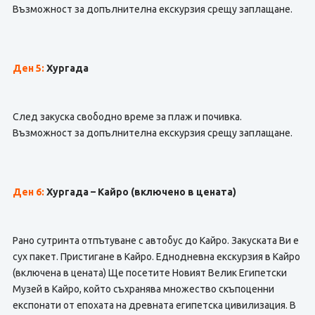
Възможност за допълнителна екскурзия срещу заплащане.
Ден 5:
Хургада
След закуска свободно време за плаж и почивка.
Възможност за допълнителна екскурзия срещу заплащане.
Ден 6:
Хургада – Кайро
(включено в цената)
Рано сутринта отпътуване с автобус до Кайро. Закуската Ви е
сух пакет. Пристигане в Кайро. Еднодневна екскурзия в Кайро
(включена в цената) Ще посетите Новият Велик Египетски
Музей в Кайро, който съхранява множество скъпоценни
експонати от епохата на древната египетска цивилизация. В