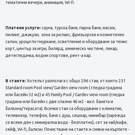
тематични вечери, анимация, Wi-fi.
Платени услуги:
сауна, турска баня, парна баня, масаж,
пилинг, джакузи, зона за релакс, фризьорски и козметичен
салон, уроци по гмуркане, осветление и оборудване за тенис
корт, център за игри, билярд, химическо чистене, лекар,
детегледачка, водни спортове, рент-а кар.
В стаите:
Хотелът разполага с общо 296 стаи, от които 251
Standard room Pool view/ Garden view room ( гледка градина
или басейн 32 м2) и 45 Family Pool / Gardev view room (гледка
градина или басейн с две спални 46 м2 - вкл. банята и
балкона/терасата). Всички стаи са оборудвани с климатик,
телевизор, телефон, баня с душ, сешоар, минибар (зарежда
се всеки ден с минерална вода - безплатно), сет за чай/кафе,
сейф, Wi-fi, балкон. Почистване на стаите и смяна на кърпите -