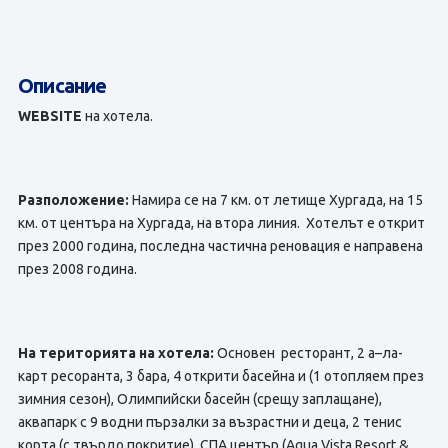
Описание
WEBSITE
на хотела.
Разположение:
Намира се на 7 км. от летище Хургада, на 15
км. от центъра на Хургада, на втора линия. Хотелът е открит
през 2000 година, последна частична реновация е направена
през 2008 година.
На територията на хотела:
Основен ресторант, 2 а–ла-
карт ресоранта, 3 бара, 4 открити басейна и (1 отопляем през
зимния сезон), Олимпийски басейн (срещу заплащане),
аквапарк с 9 водни пързалки за възрастни и деца, 2 тенис
корта (с твърдо покритие), СПА център (Aqua Vista Resort &