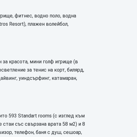
игрище, фитнес, водно поло, водна
tros Resort), плажен волейбол,
н за красота, мини голф игрище (в
 осветление за тенис на корт, билярд,
дайвинг, уиндсърфинг, катамаран,
то 593 Standart rooms (с изглед към
ве стаи със свързана врата 58 м2) и 8
визор, телефон, баня с душ, сешоар,