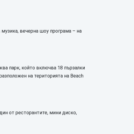
а музика, вечерна шоу програма – на
 аква парк, който включва 18 пързалки
е разположен на територията на Beach
един от ресторантите, мини диско,