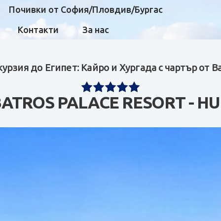
Почивки от София/Пловдив/Бургас
Контакти
За нас
курзия до Египет: Кайро и Хургада с чартър от В
BATROS PALACE RESORT - H