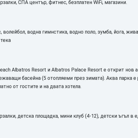
ързалки, СПА център, фитнес, безплатен WiFi, магазини.
с, волейбол, водна гимнстика, водно поло, зумба, йога, жив
отека
Beach Albatros Resort и Albatros Palace Resort е открит нов
свежаващи басейна (5 отопляеми през зимата). Аква парка 
латно от гостите и на двата хотела.
рзалки, детска площадка, мини клуб (4-12), детски ъгъл в 