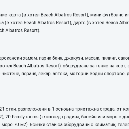
нис корта (в хотел Beach Albatros Resort), мини футболно 
 (в хотел Beach Albatros Resort), дартс (в хотел Beach Alba
h Albatros Resort).
арокански хамам, парна баня, джакузи, масаж, пилинг, сало
 хотел Beach Albatros Resort), оборудване за тенис на корт,
 чистене, пераня, лекар, аптека, моторни водни спортове, 
1 стаи, разположени в 1 основна триетажна сграда, от кои
), 20 Family rooms ( с изглед градина, басейн или море с д
а море 70 м2). Всички стаи са оборудвани с климатик, теле