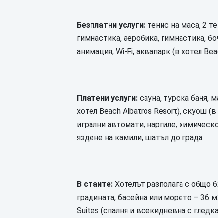
Безплатни услуги:
тенис на маса, 2 те
гимнастика, аеробика, гимнастика, боча
анимация, Wi-Fi, аквапарк (в хотел Beac
Платени услуги:
сауна, турска баня, м
хотел Beach Albatros Resort), скуош (в
игрални автомати, наргиле, химическо
яздене на камили, шатъл до града.
В стаите:
Хотелът разполага с общо 62
градината, басейна или морето – 36 м2
Suites (спалня и всекидневна с гледк