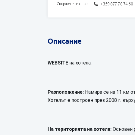
+359 877 78 74 60
Свържете се с нас:
Описание
WEBSITE
на хотела.
Разположение:
Намира се на 11 км от
Хотелът е построен през 2008 г. върх
На територията на хотела:
Основен р