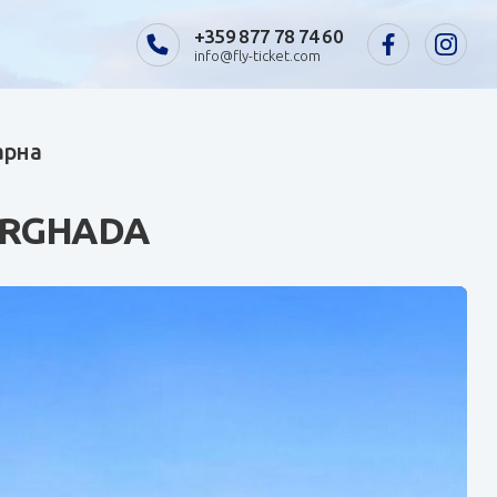
+359 877 78 74 60
info@fly-ticket.com
арна
URGHADA