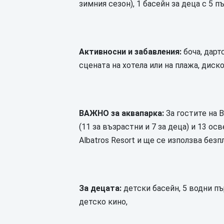
зимния сезон), 1 басейн за деца с 5 п
Активносни и забавления:
боча, дарт
сцената на хотела или на плажа, диск
ВАЖНО за аквапарка:
За гостите на 
(11 за възрастни и 7 за деца) и 13 о
Albatros Resort и ще се използва безп
За децата:
детски басейн, 5 водни пъ
детско кино,