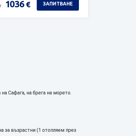
1036
€
ЗАПИТВАНЕ
т
 на Сафага, на брега на морето.
на за възрастни (1 отопляем през