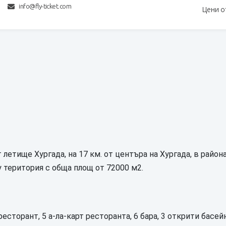
info@fly-ticket.com
Цени о
 летище Хургада, на 17 км. от центъра на Хургада, в района
у територия с обща площ от 72000 м2.
есторант, 5 а-ла-карт ресторанта, 6 бара, 3 открити басей