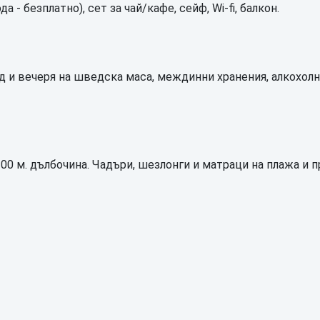
- безплатно), сет за чай/кафе, сейф, Wi-fi, балкон.
обяд и вечеря на шведска маса, междинни хранения, алкохол
00 м. дълбочина. Чадъри, шезлонги и матраци на плажа и п