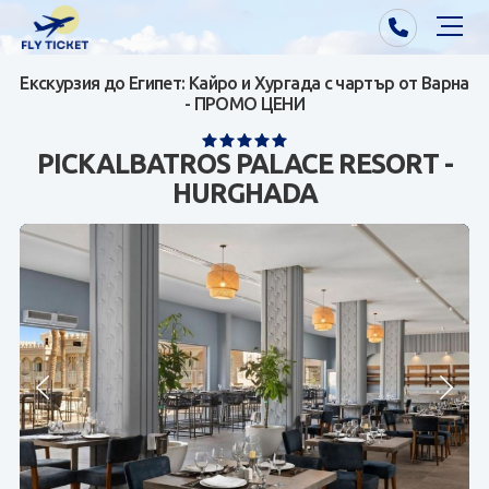
Екскурзия до Египет: Кайро и Хургада с чартър от Варна
Почивки от Варна
- ПРОМО ЦЕНИ
Екзотика
PICKALBATROS PALACE RESORT -
HURGHADA
Почивки от София/Пловдив/Бургас
Самолетни билети
Визи
Контакти
За нас