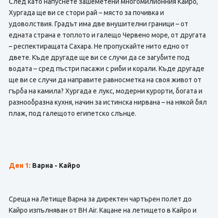
След като напуснете зашеметени многомилионния Кайро,
Хургада ще ви се стори рай – място за почивка и
удоволствия. Градът има две внушителни граници – от
едната страна е топлото и галещо Червено море, от другата
– респектиращата Сахара. Не пропускайте нито едно от
двете. Къде другаде ще ви се случи да се загубите под
водата – сред пъстри пасажи с риби и корали. Къде другаде
ще ви се случи да направите равносметка на своя живот от
гърба на камила? Хургада е лукс, модерни курорти, богата и
разнообразна кухня, начин за истинска нирвана – на някой бял
плаж, под галещото египетско слънце.
Ден 1:
Варна - Кайро
Среща на Летище Варна за директен чартърен полет до
Кайро изпълняван от BH Air. Кацане на летището в Кайро и