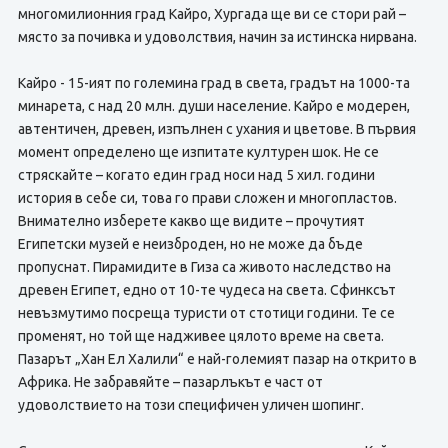
многомилионния град Кайро, Хургада ще ви се стори рай –
място за почивка и удоволствия, начин за истинска нирвана.
Кайро - 15-ият по големина град в света, градът на 1000-та
минарета, с над 20 млн. души население. Кайро е модерен,
автентичен, древен, изпълнен с ухания и цветове. В първия
момент определено ще изпитате културен шок. Не се
стряскайте – когато един град носи над 5 хил. години
история в себе си, това го прави сложен и многопластов.
Внимателно изберете какво ще видите – прочутият
Египетски музей е неизброден, но не може да бъде
пропуснат. Пирамидите в Гиза са живото наследство на
древен Египет, едно от 10-те чудеса на света. Сфинксът
невъзмутимо посреща туристи от стотици години. Те се
променят, но той ще надживее цялото време на света.
Пазарът „Хан Ел Халили“ е най-големият пазар на открито в
Африка. Не забравяйте – пазарлъкът е част от
удоволствието на този специфичен уличен шопинг.