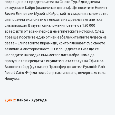
посрещане от представител на Онекс Тур. Еднодневна
екскурзия в Кайро (включена в цената). Ще посетите Новият
Велик Египетски Музей в Кайро, който съхранява множество
скъпоценни експонати от епохата на древната египетска
цивилизация. В музея са изложени повече от 150 000
артефакти от всеки период на египетската история. След
това ще посетите едно от най-забележителните чудеса на
света – Египетските пирамиди, които пленяват със своето
величие и мистериозност. От площадката в Гиза ще се
насладите на гледка към мегаполиса Кайро. Няма да
пропуснете и срещата с внушителната статуя на Сфинкса.
Включен обяд (сух пакет). Трансфер до хотел Pyramids Park
Resort Cairo 4* (или подобен), настаняване, вечеря в хотела.
Нощувка.
Ден 2:
Кайро - Хургада