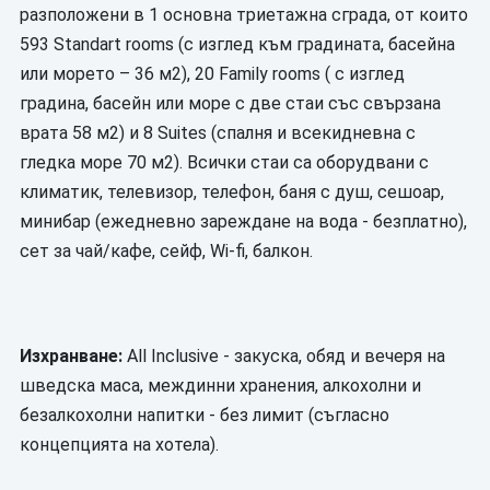
разположени в 1 основна триетажна сграда, от които
593 Standart rooms (с изглед към градината, басейна
или морето – 36 м2), 20 Family rooms ( с изглед
градина, басейн или море с две стаи със свързана
врата 58 м2) и 8 Suites (спалня и всекидневна с
гледка море 70 м2). Всички стаи са оборудвани с
климатик, телевизор, телефон, баня с душ, сешоар,
минибар (ежедневно зареждане на вода - безплатно),
сет за чай/кафе, сейф, Wi-fi, балкон.
Изхранване:
All Inclusive - закуска, обяд и вечеря на
шведска маса, междинни хранения, алкохолни и
безалкохолни напитки - без лимит (съгласно
концепцията на хотела).