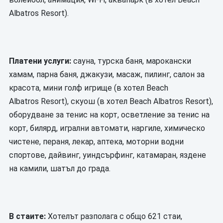
Albatros Resort).
Платени услуги:
сауна, турска баня, марокански
хамам, парна баня, джакузи, масаж, пилинг, салон за
красота, мини голф игрище (в хотел Beach
Albatros Resort), скуош (в хотел Beach Albatros Resort),
оборудване за тенис на корт, осветление за тенис на
корт, билярд, игрални автомати, наргиле, химическо
чистене, пераня, лекар, аптека, моторни водни
спортове, дайвинг, уиндсърфинг, катамаран, яздене
на камили, шатъл до града.
В стаите:
Хотелът разполага с общо 621 стаи,