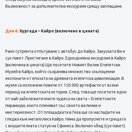
Възможност за допълнителна екскурзия срещу заплащане.
Ден 6:
Хургада – Кайро
(включено в цената)
Рано сутринта отпътуване с автобус до Кайро. Закуската Ви е
сух пакет. Пристигане в Кайро. Еднодневна екскурзия в Кайро
(включена в цената) Ще посетите Новият Велик Египетски
Музей в Кайро, който съхранява множество скъпоценни
експонати от епохата на древната египетска цивилизация. В
музея са изложени повече от 150 000 артефакти от всеки
период на египетската история. След това ще посетите едно
от най-забележителните чудеса на света – Египетските
пирамиди, които пленяват със своето величие и
мистериозност. От площадката в Гиза ще се насладите на
гледка към мегаполиса Кайро. Няма да пропуснете и срещата
с внушителната статуя на Сфинкса. Включен обяд (сух пакет).