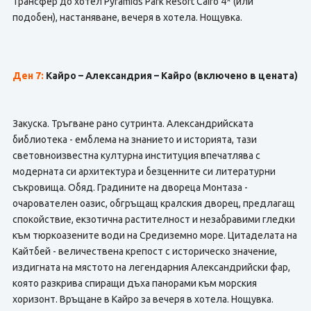
Трансфер до хотел Pyramids Park Resort Cairo 4* (или
подобен), настаняване, вечеря в хотела. Нощувка.
Ден 7:
Кайро – Александрия – Кайро (включено в цената)
Закуска. Тръгване рано сутринта. Александрийската
библиотека - емблема на знанието и историята, тази
световноизвестна културна институция впечатлява с
модерната си архитектура и безценните си литературни
съкровища. Обяд. Градините на двореца Монтаза -
очарователен оазис, обгръщащ кралския дворец, предлагащ
спокойствие, екзотична растителност и незабравими гледки
към тюркоазените води на Средиземно море. Цитаделата на
Кайтбей - величествена крепост с историческо значение,
издигната на мястото на легендарния Александрийски фар,
която разкрива спиращи дъха панорами към морския
хоризонт. Връщане в Кайро за вечеря в хотела. Нощувка.