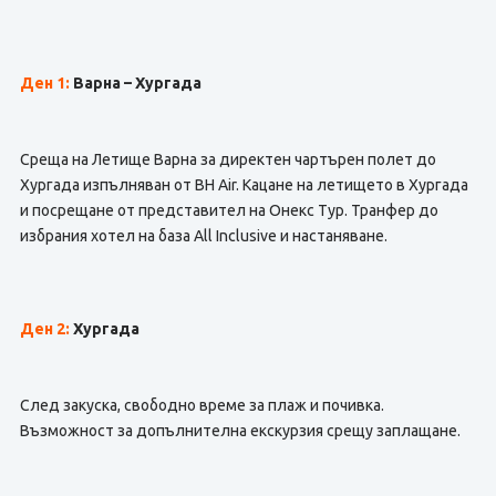
Ден 1:
Варна – Хургада
Среща на Летище Варна за директен чартърен полет до
Хургада изпълняван от BH Air. Кацане на летището в Хургада
и посрещане от представител на Онекс Тур. Транфер до
избрания хотел на база All Inclusive и настаняване.
Ден 2:
Хургада
След закуска, свободно време за плаж и почивка.
Възможност за допълнителна екскурзия срещу заплащане.