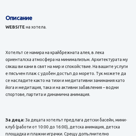
Описание
WEBSITE
на хотела.
Хотелът се намира на крайбрежната алея, в лека
ориенталска атмосфера на минимализъм. Архитектурата му
сякаш ви кани в свят на мир и спокойствие. На вашите услуги
е пясъчен плаж с удобен достъп до морето. Тук можете да
се насладите както на тихи и медитативни занимания като
йога и медитация, така и на активни забавления – водни
спортове, партита и динамична анимация.
За деца:
За децата хотелът предлага детски басейн, мини-
клуб (работи от 10:00 до 16:00), детска анимация, детска
площадка и плажни играчки. Срещу допълнително