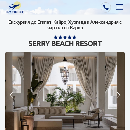
Екскурзия до Египет: Кайро, Хургада и Александрия с
Почивки от Варна
чартър от Варна
Екзотика
SERRY BEACH RESORT
Почивки от София/Пловдив/Бургас
Самолетни билети
Визи
Контакти
За нас