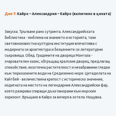
Ден 7:
Кайро – Александрия – Кайро (включено в цената)
Закуска. Тръгване рано сутринта. Александрийската
библиотека - емблема на знанието и историята, тази
световноизвестна културна институция впечатлява с
модерната си архитектура и безценните си литературни
съкровища. Обяд. Градините на двореца Монтаза -
очарователен оазис, обгръщащ кралския дворец, предлагащ
спокойствие, екзотична растителност и незабравими гледки
към тюркоазените води на Средиземно море. Цитаделата на
Кайтбей - величествена крепост с историческо значение,
издигната на мястото на легендарния Александрийски фар,
която разкрива спиращи дъха панорами към морския
хоризонт. Връщане в Кайро за вечеря в хотела. Нощувка.