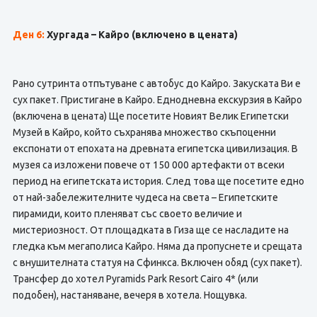
Ден 6:
Хургада – Кайро
(включено в цената)
Рано сутринта отпътуване с автобус до Кайро. Закуската Ви е
сух пакет. Пристигане в Кайро. Еднодневна екскурзия в Кайро
(включена в цената) Ще посетите Новият Велик Египетски
Музей в Кайро, който съхранява множество скъпоценни
експонати от епохата на древната египетска цивилизация. В
музея са изложени повече от 150 000 артефакти от всеки
период на египетската история. След това ще посетите едно
от най-забележителните чудеса на света – Египетските
пирамиди, които пленяват със своето величие и
мистериозност. От площадката в Гиза ще се насладите на
гледка към мегаполиса Кайро. Няма да пропуснете и срещата
с внушителната статуя на Сфинкса. Включен обяд (сух пакет).
Трансфер до хотел Pyramids Park Resort Cairo 4* (или
подобен), настаняване, вечеря в хотела. Нощувка.