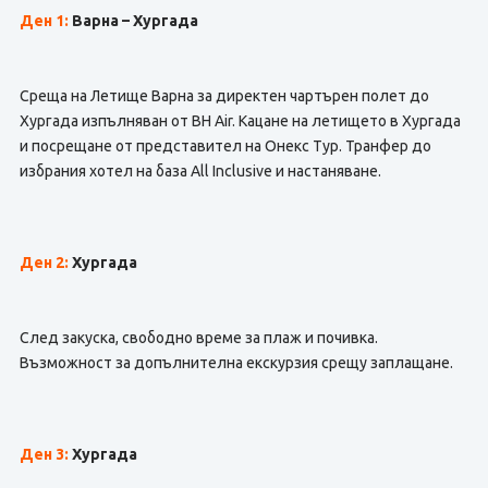
Ден 1:
Варна – Хургада
Среща на Летище Варна за директен чартърен полет до
Хургада изпълняван от BH Air. Кацане на летището в Хургада
и посрещане от представител на Онекс Тур. Транфер до
избрания хотел на база All Inclusive и настаняване.
Ден 2:
Хургада
След закуска, свободно време за плаж и почивка.
Възможност за допълнителна екскурзия срещу заплащане.
Ден 3:
Хургада