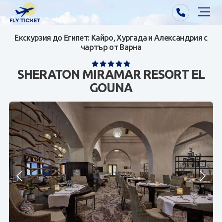
Екскурзия до Египет: Кайро, Хургада и Александрия с
Почивки от Варна
чартър от Варна
Екзотика
SHERATON MIRAMAR RESORT EL
GOUNA
Почивки от София/Пловдив/Бургас
Самолетни билети
Визи
Контакти
За нас