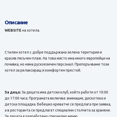
Описание
WEBSITE
на хотела.
Стилен хотел с добре поддържана зелена територия и
красив пясъчен плаж. На това място има много европейци на
почивка, но няма рускоезичен персонал. Препоръчваме този
хотел за релаксиращ и комфортен престой.
За деца:
За децата има детски клуб, който работи от 10:00
до 17:00 часа. Програмата включва: анимация, дискотека и
детска площадка. Бебешко креватче се предлага при заявка,
а в ресторанта се предлагат специални столчета за хранене.
За децата е разработено специално меню.