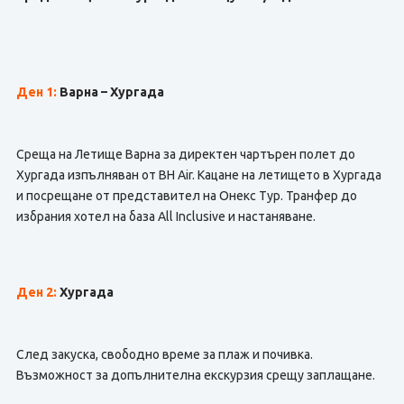
Ден 1:
Варна – Хургада
Среща на Летище Варна за директен чартърен полет до
Хургада изпълняван от BH Air. Кацане на летището в Хургада
и посрещане от представител на Онекс Тур. Транфер до
избрания хотел на база All Inclusive и настаняване.
Ден 2:
Хургада
След закуска, свободно време за плаж и почивка.
Възможност за допълнителна екскурзия срещу заплащане.