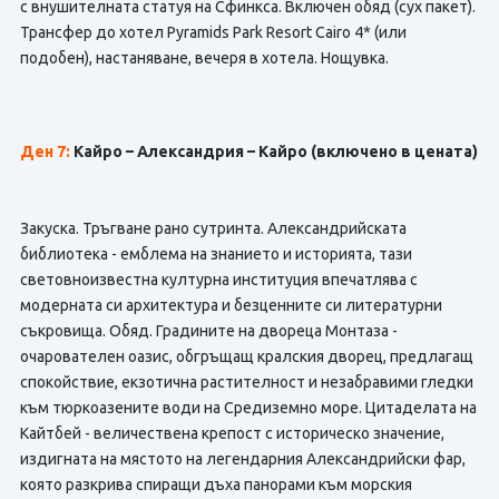
с внушителната статуя на Сфинкса. Включен обяд (сух пакет).
Трансфер до хотел Pyramids Park Resort Cairo 4* (или
подобен), настаняване, вечеря в хотела. Нощувка.
Ден 7:
Кайро – Александрия – Кайро (включено в цената)
Закуска. Тръгване рано сутринта. Александрийската
библиотека - емблема на знанието и историята, тази
световноизвестна културна институция впечатлява с
модерната си архитектура и безценните си литературни
съкровища. Обяд. Градините на двореца Монтаза -
очарователен оазис, обгръщащ кралския дворец, предлагащ
спокойствие, екзотична растителност и незабравими гледки
към тюркоазените води на Средиземно море. Цитаделата на
Кайтбей - величествена крепост с историческо значение,
издигната на мястото на легендарния Александрийски фар,
която разкрива спиращи дъха панорами към морския