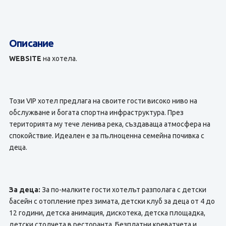
Описание
WEBSITE
на хотела.
Този VIP хотел предлага на своите гости високо ниво на
обслужване и богата спортна инфраструктура. През
територията му тече ленива река, създаваща атмосфера на
спокойствие. Идеален е за пълноценна семейна почивка с
деца.
За деца:
За по-малките гости хотелът разполага с детски
басейн с отопление през зимата, детски клуб за деца от 4 до
12 години, детска анимация, дискотека, детска площадка,
детски столчета в ресторанта. Безплатни креватчета и