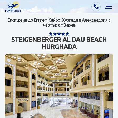
Екскурзия до Египет: Кайро, Хургада и Александрия с
Почивки от Варна
чартър от Варна
Екзотика
STEIGENBERGER AL DAU BEACH
HURGHADA
Почивки от София/Пловдив/Бургас
Самолетни билети
Визи
Контакти
За нас