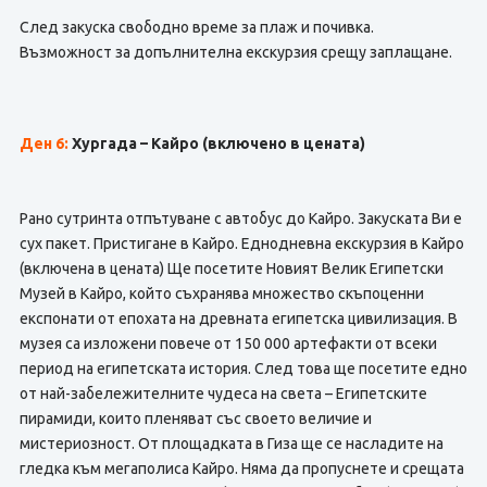
След закуска свободно време за плаж и почивка.
Възможност за допълнителна екскурзия срещу заплащане.
Ден 6:
Хургада – Кайро
(включено в цената)
Рано сутринта отпътуване с автобус до Кайро. Закуската Ви е
сух пакет. Пристигане в Кайро. Еднодневна екскурзия в Кайро
(включена в цената) Ще посетите Новият Велик Египетски
Музей в Кайро, който съхранява множество скъпоценни
експонати от епохата на древната египетска цивилизация. В
музея са изложени повече от 150 000 артефакти от всеки
период на египетската история. След това ще посетите едно
от най-забележителните чудеса на света – Египетските
пирамиди, които пленяват със своето величие и
мистериозност. От площадката в Гиза ще се насладите на
гледка към мегаполиса Кайро. Няма да пропуснете и срещата