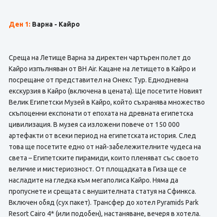
Ден 1:
Варна - Кайро
Среща на Летище Варна за директен чартърен полет до
Кайро изпълняван от BH Air. Кацане на летището в Кайро и
посрещане от представител на Онекс Тур. Еднодневна
екскурзия в Кайро (включена в цената). Ще посетите Новият
Велик Египетски Музей в Кайро, който съхранява множество
скъпоценни експонати от епохата на древната египетска
цивилизация. В музея са изложени повече от 150 000
артефакти от всеки период на египетската история. След
това ще посетите едно от най-забележителните чудеса на
света – Египетските пирамиди, които пленяват със своето
величие и мистериозност. От площадката в Гиза ще се
насладите на гледка към мегаполиса Кайро. Няма да
пропуснете и срещата с внушителната статуя на Сфинкса.
Включен обяд (сух пакет). Трансфер до хотел Pyramids Park
Resort Cairo 4* (или подобен), настаняване, вечеря в хотела.