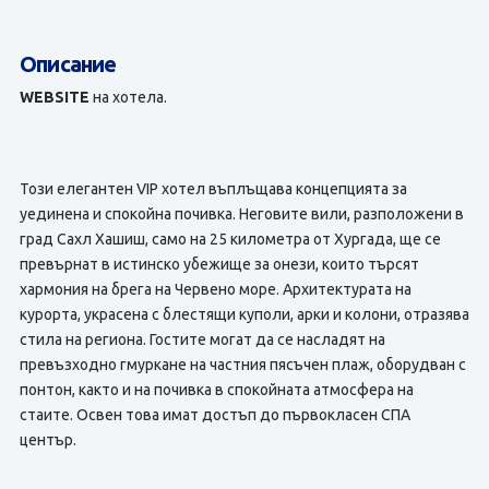
Описание
WEBSITE
на хотела.
Този елегантен VIP хотел въплъщава концепцията за
уединена и спокойна почивка. Неговите вили, разположени в
град Сахл Хашиш, само на 25 километра от Хургада, ще се
превърнат в истинско убежище за онези, които търсят
хармония на брега на Червено море. Архитектурата на
курорта, украсена с блестящи куполи, арки и колони, отразява
стила на региона. Гостите могат да се насладят на
превъзходно гмуркане на частния пясъчен плаж, оборудван с
понтон, както и на почивка в спокойната атмосфера на
стаите. Освен това имат достъп до първокласен СПА
център.