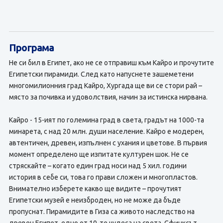
Програма
Не си бил в Египет, ако не се отправиш към Кайро и прочутите
Египетски пирамиди. След като напуснете зашеметени
многомилионния град Кайро, Хургада ще ви се стори рай –
място за почивка и удоволствия, начин за истинска нирвана.
Кайро - 15-ият по големина град в света, градът на 1000-та
минарета, с над 20 млн. души население. Кайро е модерен,
автентичен, древен, изпълнен с ухания и цветове. В първия
момент определено ще изпитате културен шок. Не се
стряскайте – когато един град носи над 5 хил. години
история в себе си, това го прави сложен и многопластов.
Внимателно изберете какво ще видите – прочутият
Египетски музей е неизброден, но не може да бъде
пропуснат. Пирамидите в Гиза са живото наследство на