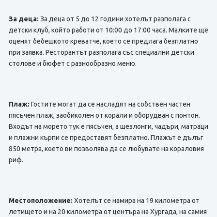
За деца:
За деца от 5 до 12 години хотелът разполага с
детски клуб, който работи от 10:00 до 17:00 часа. Малките ще
оценят бебешкото креватче, което се предлага безплатно
при заявка. Ресторантът разполага със специални детски
столове и бюфет с разнообразно меню.
Плаж:
Гостите могат да се насладят на собствен частен
пясъчен плаж, заобиколен от корали и оборудван с понтон.
Входът на морето тук е пясъчен, а шезлонги, чадъри, матраци
и плажни кърпи се предоставят безплатно. Плажът е дълъг
850 метра, което ви позволява да се любувате на кораловия
риф.
Местоположение:
Хотелът се намира на 19 километра от
летището и на 20 километра от центъра на Хургада, на самия