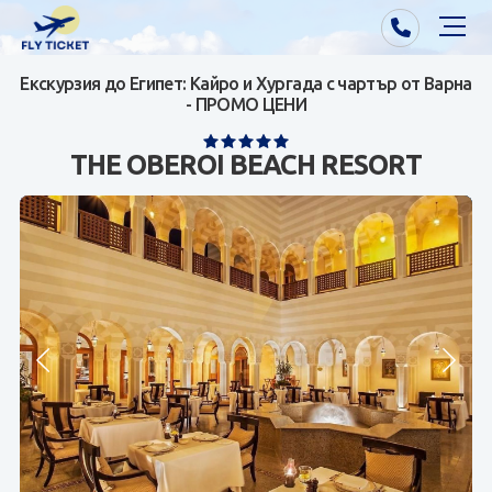
Екскурзия до Египет: Кайро и Хургада с чартър от Варна
Почивки от Варна
- ПРОМО ЦЕНИ
Екзотика
THE OBEROI BEACH RESORT
Почивки от София/Пловдив/Бургас
Самолетни билети
Визи
Контакти
За нас