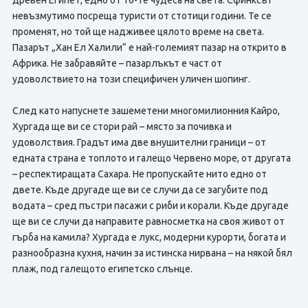
древен Египет, едно от 10-те чудеса на света. Сфинксът
невъзмутимо посреща туристи от стотици години. Те се
променят, но той ще надживее цялото време на света.
Пазарът „Хан Ел Халили“ е най-големият пазар на открито в
Африка. Не забравяйте – пазарлъкът е част от
удоволствието на този специфичен уличен шопинг.
След като напуснете зашеметени многомилионния Кайро,
Хургада ще ви се стори рай – място за почивка и
удоволствия. Градът има две внушителни граници – от
едната страна е топлото и галещо Червено море, от другата
– респектиращата Сахара. Не пропускайте нито едно от
двете. Къде другаде ще ви се случи да се загубите под
водата – сред пъстри пасажи с риби и корали. Къде другаде
ще ви се случи да направите равносметка на своя живот от
гърба на камила? Хургада е лукс, модерни курорти, богата и
разнообразна кухня, начин за истинска нирвана – на някой бял
плаж, под галещото египетско слънце.