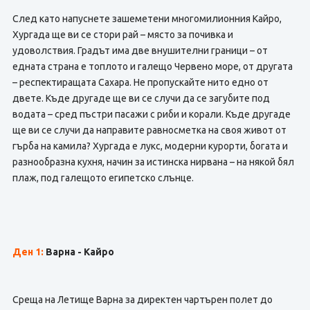
След като напуснете зашеметени многомилионния Кайро,
Хургада ще ви се стори рай – място за почивка и
удоволствия. Градът има две внушителни граници – от
едната страна е топлото и галещо Червено море, от другата
– респектиращата Сахара. Не пропускайте нито едно от
двете. Къде другаде ще ви се случи да се загубите под
водата – сред пъстри пасажи с риби и корали. Къде другаде
ще ви се случи да направите равносметка на своя живот от
гърба на камила? Хургада е лукс, модерни курорти, богата и
разнообразна кухня, начин за истинска нирвана – на някой бял
плаж, под галещото египетско слънце.
Ден 1:
Варна - Кайро
Среща на Летище Варна за директен чартърен полет до