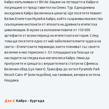
Кайро изпълняван от BH Air. Кацане на летището в Кайро и
посрещане от представител на Онекс Тур. Еднодневна
екскурзия в Кайро (включена в цената). Ще посетите Новият
Велик Египетски Музей в Кайро, който съхранява множество
скъпоценни експонати от епохата на древната египетска
цивилизация. В музея са изложени повече от 150 000
артефакти от всеки период на египетската история. След
това ще посетите едно от най-забележителните чудеса на
света – Египетските пирамиди, които пленяват със своето
величие и мистериозност. От площадката в Гиза ще се
насладите на гледка към мегаполиса Кайро. Няма да
пропуснете и срещата с внушителната статуя на Сфинкса.
Включен обяд (сух пакет). Трансфер до хотел Pyramids Park
Resort Cairo 4* (или подобен), настаняване, вечеря в хотела.
Нощувка.
Ден 2:
Кайро - Хургада