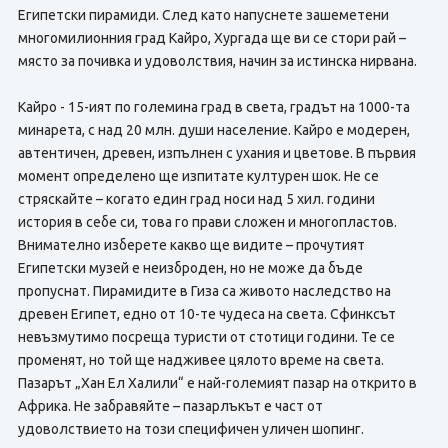
Египетски пирамиди. След като напуснете зашеметени
многомилионния град Кайро, Хургада ще ви се стори рай –
място за почивка и удоволствия, начин за истинска нирвана.
Кайро - 15-ият по големина град в света, градът на 1000-та
минарета, с над 20 млн. души население. Кайро е модерен,
автентичен, древен, изпълнен с ухания и цветове. В първия
момент определено ще изпитате културен шок. Не се
стряскайте – когато един град носи над 5 хил. години
история в себе си, това го прави сложен и многопластов.
Внимателно изберете какво ще видите – прочутият
Египетски музей е неизброден, но не може да бъде
пропуснат. Пирамидите в Гиза са живото наследство на
древен Египет, едно от 10-те чудеса на света. Сфинксът
невъзмутимо посреща туристи от стотици години. Те се
променят, но той ще надживее цялото време на света.
Пазарът „Хан Ел Халили“ е най-големият пазар на открито в
Африка. Не забравяйте – пазарлъкът е част от
удоволствието на този специфичен уличен шопинг.