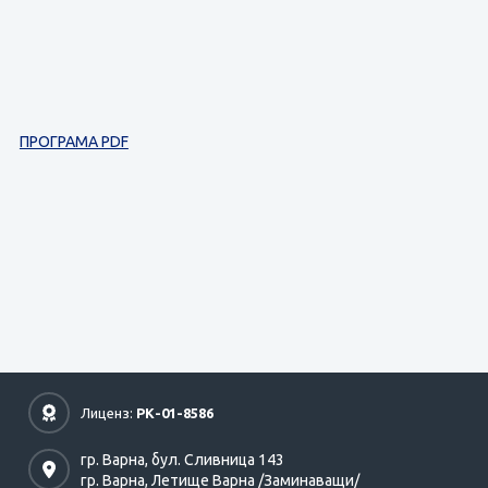
ПРОГРАМА PDF
Лиценз:
РК-01-8586
гр. Варна,
бул. Сливница 143
гр. Варна,
Летище Варна /Заминаващи/