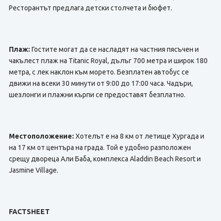
Ресторантът предлага детски столчета и бюфет.
Плаж:
Гостите могат да се насладят на частния пясъчен и
чакълест плаж на Titanic Royal, дълъг 700 метра и широк 180
метра, с лек наклон към морето. Безплатен автобус се
движи на всеки 30 минути от 9:00 до 17:00 часа. Чадъри,
шезлонги и плажни кърпи се предоставят безплатно.
Местоположение:
Хотелът е на 8 км от летище Хургада и
на 17 км от центъра на града. Той е удобно разположен
срещу двореца Али Баба, комплекса Aladdin Beach Resort и
Jasmine Village.
FACTSHEET