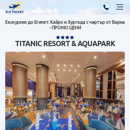
Екскурзия до Египет: Кайро и Хургада с чартър от Варна
Почивки от Варна
- ПРОМО ЦЕНИ
Екзотика
TITANIC RESORT & AQUAPARK
Почивки от София/Пловдив/Бургас
Самолетни билети
Визи
Контакти
За нас