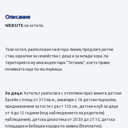
Описание
WEBSITE
на хотела.
Този хотел, разположен на втора линия, предлага уютни
стаи, идеални за семейства с деца и за млади хора. На
територията му има воден парк "Титаник", което прави
почивката още по-вълнуваща.
За деца:
Хотелът разполага с отопляем през зимата детски
басейн с площ от 315 кв.м., аквапарк с 16 детски пързалки,
предназначени за гости с ръст 120 см., детски клуб за деца
от 4 до 12 години (под наблюдението на родители).
наблюдение), детска дискотека от 20:30 до 21:15, детска
площадка и бебешка кошара по заявка (безплатно).