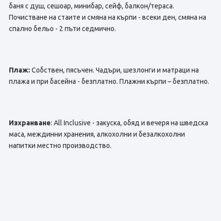
баня с душ, сешоар, минибар, сейф, балкон/тераса.
Почистване на стаите и смяна на кърпи - всеки ден, смяна на
спално бельо - 2 пъти седмично.
Плаж:
Собствен, пясъчен. Чадъри, шезлонги и матраци на
плажа и при басейна - безплатно. Плажни кърпи – безплатно.
Изхранване
: All Inclusive - закуска, обяд и вечеря на шведска
маса, междинни хранения, алкохолни и безалкохолни
напитки местно производство.