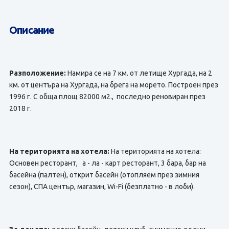
Описание
Разположение:
Намира се на 7 км. от летище Хургада, на 2
км. от центъра на Хургада, на брега на морето. Построен през
1996 г. С обща площ 82000 м2., последно реновиран през
2018 г.
На територията на хотела:
На територията на хотела:
Основен ресторант, а - ла - карт ресторант, 3 бара, бар на
басейна (палтен), открит басейн (отопляем през зимния
сезон), СПА център, магазин, Wi-Fi (безплатно - в лоби).