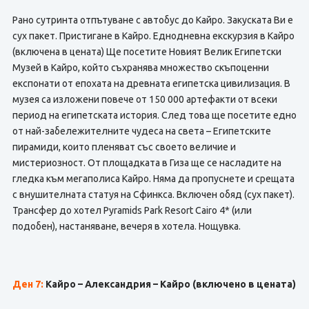
Рано сутринта отпътуване с автобус до Кайро. Закуската Ви е
сух пакет. Пристигане в Кайро. Еднодневна екскурзия в Кайро
(включена в цената) Ще посетите Новият Велик Египетски
Музей в Кайро, който съхранява множество скъпоценни
експонати от епохата на древната египетска цивилизация. В
музея са изложени повече от 150 000 артефакти от всеки
период на египетската история. След това ще посетите едно
от най-забележителните чудеса на света – Египетските
пирамиди, които пленяват със своето величие и
мистериозност. От площадката в Гиза ще се насладите на
гледка към мегаполиса Кайро. Няма да пропуснете и срещата
с внушителната статуя на Сфинкса. Включен обяд (сух пакет).
Трансфер до хотел Pyramids Park Resort Cairo 4* (или
подобен), настаняване, вечеря в хотела. Нощувка.
Ден 7:
Кайро – Александрия – Кайро (включено в цената)