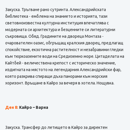
Закуска. Тръгване рано сутринта. Александрийската
библиотека - емблема на знанието и историята, тази
световноизвестна културна институция впечатлява с
модерната си архитектура и безценните си литературни
съкровища. Обяд. Градините на двореца Монтаза -
очарователен оазис, обгръщащ кралския дворец, предлагащ
спокойствие, екзотична растителност и незабравими гледки
към тюркоазените води на Средиземно море. Цитаделата на
Кайтбей - величествена крепост с историческо значение,
издигната на мястото на легендарния Александрийски фар,
която разкрива спиращи дъха панорами към морския
хоризонт. Връщане в Кайро за вечеря в хотела. Нощувка.
Ден 8:
Кайро – Варна
Закуска. Трансфер до летището в Кайро за директен