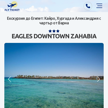
Екскурзия до Египет: Кайро, Хургада и Александрия с
Почивки от Варна
чартър от Варна
Екзотика
EAGLES DOWNTOWN ZAHABIA
Почивки от София/Пловдив/Бургас
Самолетни билети
Визи
Контакти
За нас