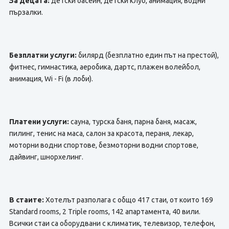
За децата:
детски басейн, детски клуб, анимация, водни
пързалки.
Безплатни услуги:
билярд (безплатно един път на престой),
фитнес, гимнастика, аеробика, дартс, плажен волейбол,
анимация, Wi - Fi (в лоби).
Платени услуги:
сауна, турска баня, парна баня, масаж,
пилинг, тенис на маса, салон за красота, пераня, лекар,
моторни водни спортове, безмоторни водни спортове,
дайвинг, шнорхелинг.
В стаите:
Хотелът разполага с общо 417 стаи, от които 169
Standard rooms, 2 Тriple rooms, 142 апартамента, 40 вили.
Всички стаи са оборудвани с климатик, телевизор, телефон,