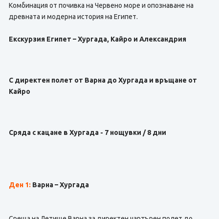
Комбинация от почивка на Червено море и опознаване на
древната и модерна история на Египет.
Екскурзия Египет – Хургада, Кайро и Александрия
С директен полет от Варна до Хургада и връщане от
Кайро
Сряда с кацане в Хургада - 7 нощувки / 8 дни
Ден 1:
Варна – Хургада
Среща на Летище Варна за директен чартърен полет до