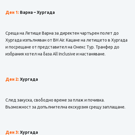
Ден 1:
Варна – Хургада
Среща на Летище Варна за директен чартърен полет до
Хургада изпълняван от BH Air. Кацане на летището в Хургада
и посрещане от представител на Онекс Тур. Транфер до
избрания хотел на база All Inclusive и настаняване.
Ден 2:
Хургада
След закуска, свободно време за плаж и почивка.
Възможност за допълнителна екскурзия срещу заплащане.
Ден 3:
Хургада