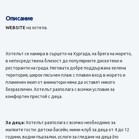
Описание
WEBSITE
на хотела.
Хотелът се намира в сърцето на Хургада, на брега на морето,
в непосредствена близост до популярните дискотеки и
ресторанти на града. Неговата добре поддържана зелена
територия, широк пясъчен плаж с плавен вход в морето и
пламенен екип от аниматори няма да оставят никого
безразличен. Хотелът разполага с всички условия за
комфортен престой с деца.
За деца:
Хотелът разполага с всичко необходимо за
малките гости: детски басейн, мини-клуб за деца от 4 до 12
години, водни пързалки, услуги за гледане на деца (по