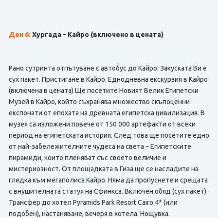
Ден 6:
Хургада – Кайро
(включено в цената)
Рано сутринта отпътуване с автобус до Кайро. Закуската Ви е
сух пакет. Пристигане в Кайро. Еднодневна екскурзия в Кайро
(включена в цената) Ще посетите Новият Велик Египетски
Музей в Кайро, който съхранява множество скъпоценни
експонати от епохата на древната египетска цивилизация. В
музея са изложени повече от 150 000 артефакти от всеки
период на египетската история. След това ще посетите едно
от най-забележителните чудеса на света – Египетските
пирамиди, които пленяват със своето величие и
мистериозност. От площадката в Гиза ще се насладите на
гледка към мегаполиса Кайро. Няма да пропуснете и срещата
с внушителната статуя на Сфинкса. Включен обяд (сух пакет).
Трансфер до хотел Pyramids Park Resort Cairo 4* (или
подобен), настаняване, вечеря в хотела. Нощувка.