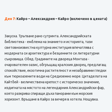
Ден 7:
Кайро – Александрия – Кайро (включено в цената)
Закуска. Тръгване рано сутринта. Александрийската
библиотека - емблема на знанието и историята, тази
световноизвестна културна институция впечатлява с
модерната си архитектура и безценните си литературни
съкровища. Обяд. Градините на двореца Монтаза -
очарователен оазис, обгръщащ кралския дворец, предлагащ
спокойствие, екзотична растителност и незабравими гледки
към тюркоазените води на Средиземно море. Цитаделата на
Кайтбей - величествена крепост с историческо значение,
издигната на мястото на легендарния Александрийски фар,
която разкрива спиращи дъха панорами към морския
хоризонт. Връщане в Кайро за вечеря в хотела. Нощувка.