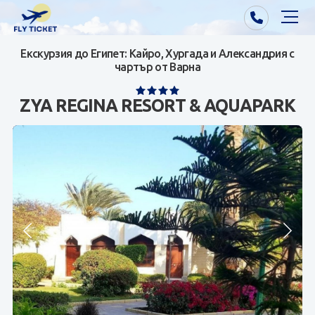
Екскурзия до Египет: Кайро, Хургада и Александрия с
Почивки от Варна
чартър от Варна
Екзотика
ZYA REGINA RESORT & AQUAPARK
Почивки от София/Пловдив/Бургас
Самолетни билети
Визи
Контакти
За нас