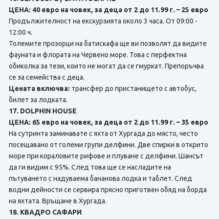
ЦЕНА: 40 евро на човек, за деца от 2 до 11.99 г. – 25 евро
Продължителност на екскурзията около 3 часа. От 09:00 -
12:00 ч.
Толемите прозорци на батискафа ще ви позволят да видите
фауната и флората на Червено море. Това с перфектна
обиколка за тези, които не могат да се гмуркат. Препоръчва
се за семейства с деца.
Цената включва:
трансфер до пристанището с автобус,
билет за лодката.
17. DOLPHIN HOUSE
ЦЕНА: 65 евро на човек, за деца от 2 до 11.99 г. – 35 евро
На сутринта заминавате с яхта от Хургада до място, често
посещавано от големи групи делфини. Две спирки в открито
море при кораловите рифове и плуване с делфини. Шансът
да ги видим с 95%. След това ще се насладите на
пътуването с надуваема бананова лодка и таблет. След
водни дейности се сервира прясно приготвен обяд на борда
на яхтата. Връщане в Хургада.
18. КВАДРО САФАРИ