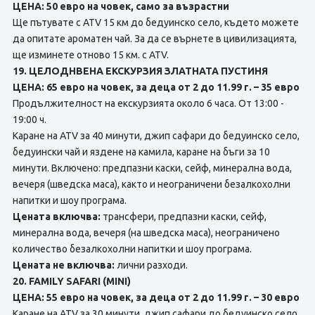
ЦЕНА: 50 евро на човек, само за възрастни
Ще пътувате с ATV 15 км до бедуинско село, където можете
да опитате ароматен чай. За да се върнете в цивилизацията,
ще изминете отново 15 км. с ATV.
19. ЦЕЛОДНВЕНА ЕКСКУРЗИЯ ЗЛАТНАТА ПУСТИНЯ
ЦЕНА: 65 евро на човек, за деца от 2 до 11.99 г. – 35 евро
Продължителност на екскурзията около 6 часа. От 13:00 -
19:00 ч.
Каране на ATV за 40 минути, джип сафари до бедуинско село,
бедуински чай и яздене на камила, каране на бъги за 10
минути. Включено: предпазни каски, сейф, минерална вода,
вечеря (шведска маса), както и неограничени безалкохолни
напитки и шоу програма.
Цената включва:
трансфери, предпазни каски, сейф,
минерална вода, вечеря (на шведска маса), неограничено
количество безалкохолни напитки и шоу програма.
Цената не включва:
лични разходи.
20. FAMILY SAFARI (MINI)
ЦЕНА: 55 евро на човек, за деца от 2 до 11.99 г. – 30 евро
Каране на ATV за 30 минути, джип сафари до бедуинско село,