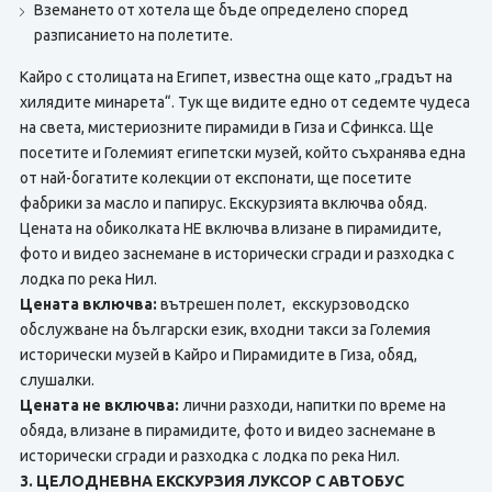
Вземането от хотела ще бъде определено според
разписанието на полетите.
Кайро с столицата на Египет, известна още като „градът на
хилядите минарета“. Тук ще видите едно от седемте чудеса
на света, мистериозните пирамиди в Гиза и Сфинкса. Ще
посетите и Големият египетски музей, който съхранява една
от най-богатите колекции от експонати, ще посетите
фабрики за масло и папирус. Екскурзията включва обяд.
Цената на обиколката НЕ включва влизане в пирамидите,
фото и видео заснемане в исторически сгради и разходка с
лодка по река Нил.
Цената включва:
вътрешен полет, екскурзоводско
обслужване на български език, входни такси за Големия
исторически музей в Кайро и Пирамидите в Гиза, обяд,
слушалки.
Цената не включва:
лични разходи, напитки по време на
обяда, влизане в пирамидите, фото и видео заснемане в
исторически сгради и разходка с лодка по река Нил.
3. ЦЕЛОДНЕВНА ЕКСКУРЗИЯ ЛУКСОР С АВТОБУС