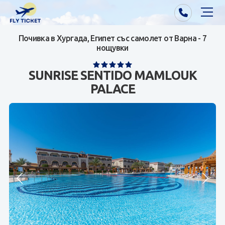
Почивка в Хургада, Египет със самолет от Варна - 7
Почивки от Варна
нощувки
Екзотика
SUNRISE SENTIDO MAMLOUK
PALACE
Почивки от София/Пловдив/Бургас
Самолетни билети
Визи
Контакти
За нас