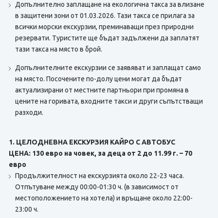
Допълнително заплащане на екологична такса за влизане
в защитени зони от 01.03.2026. Тази такса се прилага за
всички морски екскурзии, преминаващи през природни
резервати. Туристите ще бъдат задължени да заплатят
тази такса на място в брой.
Допълнителните екскурзии се заявяват и заплащат само
на място. Посочените по-долу цени могат да бъдат
актуализирани от местните партньори при промяна в
цените на горивата, входните такси и други съпътстващи
разходи.
1. ЦЕЛОДНЕВНА ЕКСКУРЗИЯ КАЙРО С АВТОБУС
ЦЕНА: 130 евро на човек, за деца от 2 до 11.99 г. – 70
евро
Продължителност на екскурзията около 22-23 часа.
Отпътуване между 00:00-01:30 ч. (в зависимост от
местоположението на хотела) и връщане около 22:00-
23:00 ч.