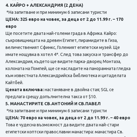
4. КАЙРО + АЛЕКСАНДРИЯ (2 ДЕНА)
*На запитване и при минимум 6 записани туристи
ЦЕНА: 325 евро на човек, за деца от 2 до 11.99 г. – 170
евро
Ще посетите двата най-големи града в Африка. Кайро:
съкровищницата на древен Египет, пирамидите в Гиза,
величественият Сфинкс, Големият египетски музей. Ще
имате нощувка в хотел 4*. След това закуска и трансфер до
Александрия, където ще видите парка-дворец Монтаза,
колоната на Помпей, ще се насладите на панорамната гледка
към известната Александрийска библиотека и цитаделата
Кайтбей.
Цената включва:
настаняване в двойна стая; SGL се
предлага срещу допълнителна такса от $10.
5. МАНАСТИРИТЕ СВ.АНТОНИЙ И СВ.ПАВЕЛ
*На запитване и при минимум 6 записани туристи
ЦЕНА: 70 евро на човек, за деца от 2 до 11.99 г. – 40 евро
Това е чудесна възможност да видите двата най-стари
египетски коптски православни манастира: манастира Св.