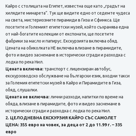
Кайро с столицата на Египет, известна още като „градът на
хилядите минарета“. Тук ще видите едно от седемте чудеса
на света, мистериозните пирамиди в Гиза и Сфинкса. Ще
посетите и Големият египетски музей, който съхранява една
от най-богатите колекции от експонати, ще посетите
фабрики за масло и папирус. Екскурзията включва обяд.
Цената на обиколката НЕ включва влизане в пирамидите,
фото и видео заснемане в исторически сгради и разходка с
лодка по река Нил.
Цената включва:
транспорт с лицензиран автобус,
екскурзоводско обслужване на български език, входни такси
за Големия египетски музей в Кайро и Пирамидите в Гиза,
обяд, слушалки.
Цената не включва:
лични разходи, напитки по време на
обяда, влизане в пирамидите, фото и видео заснемане в
исторически сгради и разходка с лодка по река Нил.
2. ЦЕЛОДНЕВНА ЕКСКУРЗИЯ КАЙРО СЪС САМОЛЕТ
ЦЕНА: 355 евро на човек, за деца от 2 до 11.99 г. – 335
евро