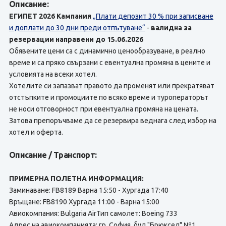
Описание:
ЕГИПЕТ 2026
Кампания
„Плати депозит 30 % при записване
и доплати до 30 дни преди отпътуване“
-
валидна за
резервации направени до 15.06.2026
Обявените цени са с динамично ценообразуване, в реално
време и са пряко свързани с евентуална промяна в цените и
условията на всеки хотел.
Хотелите си запазват правото да променят или прекратяват
отстъпките и промоциите по всяко време и туроператорът
не носи отговорност при евентуална промяна на цената.
Затова препоръчваме да се резервира веднага след избор на
хотел и оферта.
Описание / Транспорт:
ПРИМЕРНА ПОЛЕТНА ИНФОРМАЦИЯ:
Заминаване: FB8189 Варна 15:50 - Хургада 17:40
Връщане: FB8190 Хургада 11:00 - Варна 15:00
Авиокомпания: Bulgaria AirТип самолет: Boeing 733
Адрес на авиокомпанията: гр. София, бул."Брюксел" №1