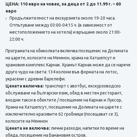
ЦЕНА: 110 евро на човек, за деца от 2 до 11.99 г. – 60
евро
Продължителност на екскурзията около 19-20 часа.
Отпътуване между 03:00-04:15 ч. (в зависимост от
местоположението на хотела) и връщане около 21:00-
22:00 ч.
Програмата на обиколката включва посещенис на Долината
на царете, колосите на Мемнон, храма на Хатшепсут и
храмовия комплекс Карнак. Храмът Карнак може да се нарече
друго чудо на света: 134 колони във формата на лотос,
украсени с древни барелефи.
Цената включва:
транспорт с авотбус, екскурзоводско
обслужване на български език, обяд в местен ресторант,
входни такси в обектите / посещение на Карнак и Луксор,
Храма на Хатшепсут, посещение на Долината на царете с
изключително красивите 62 гробници (посещават се 3),
колосите на Мемнон
Цената не включва:
лични разходи, напитки по време на
обяда, посещение на Банановия остров.