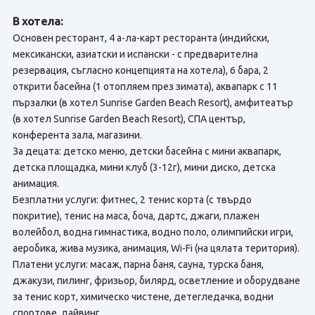
В хотела:
Основен ресторант, 4 а-ла-карт ресторанта (индийски,
мексикански, азиатски и испански - с предварителна
резервация, съгласно концепцията на хотела), 6 бара, 2
открити басейна (1 отопляем през зимата), аквапарк с 11
пързалки (в хотел Sunrise Garden Beach Resort), амфитеатър
(в хотел Sunrise Garden Beach Resort), СПА център,
конферента зала, магазини.
За децата: детско меню, детски басейна с мини аквапарк,
детска площадка, мини клуб (3-12г), мини диско, детска
анимация.
Безплатни услуги: фитнес, 2 тенис корта (с твърдо
покритие), тенис на маса, боча, дартс, джаги, плажен
волейбол, водна гимнастика, водно поло, олимпийски игри,
аеробика, жива музика, анимация, Wi-Fi (на цялата територия).
Платени услуги: масаж, парна баня, сауна, турска баня,
джакузи, пилинг, фризьор, билярд, осветление и оборудване
за тенис корт, химическо чистене, детегледачка, водни
спортове, дайвинг.