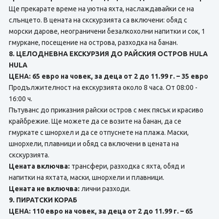
Ще прекарате време на уютна яхта, наслаждавайки се на
слънцето. В цената на скскурзията сa включени: обяд с
морски дарове, неограничени безалкохолни напитки и сок, 1
гмуркане, посещение на острова, разходка на банан.
8. ЦЕЛОДНЕВНА ЕКСКУРЗИЯ ДО РАЙСКИЯ ОСТРОВ HULA
HULA
ЦЕНА: 65 евро на човек, за деца от 2 до 11.99 г. – 35 евро
Продължителност на екскурзията около 8 часа. От 08:00 -
16:00 ч.
Пътуванс до приказния райски остров с мек пясък и красиво
крайбрежие. Ще можете да ce возите на банан, да ce
гмуркате с шнорхел и да ce отпуснете нa плажа. Маски,
шнорхели, плавници и обяд са включени в цената на
скскурзията.
Цената включва:
трансфери, разходка с яхта, обяд и
напитки на яхтата, маски, шнорхели и плавници.
Цената не включва:
лични разходи.
9. ПИРАТСКИ КОРАБ
ЦЕНА: 110 евро на човек, за деца от 2 до 11.99 г. – 65