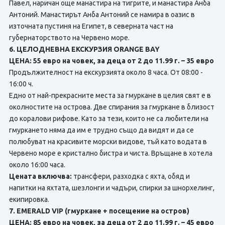
Павел, наричан още манастира на тигрите, и манастира Анба
Антоний. Манастирът Анба Антоний се намира в оазис в
източната пустиня на Египет, в северната част на
губернаторството на Червено море.
6. ЦЕЛОДНЕВНА ЕКСКУРЗИЯ ORANGE BAY
ЦЕНА: 55 евро на човек, за деца от 2 до 11.99 г. – 35 евро
Продължителност на екскурзията около 8 часа. От 08:00 -
16:00 ч.
Едно от най-прекрасните места за гмуркане в целия свят е в
околностите на острова. Две спирания за гмуркане в близост
до коралови рифове. Като за тези, които не са любители на
гмуркането няма да им е трудно също да видят и да се
полюбуват на красивите морски видове, тъй като водата в
Червено море е кристално бистра и чиста. Връщане в хотела
около 16:00 часа.
Цената включва:
трансфери, разходка с яхта, обяд и
напитки на яхтата, шезлонги и чадъри, спирки за шнорхелинг,
екипировка.
7. EMERALD VIP (гмуркане + посещение на остров)
ЦЕНА: 85 евро на човек, за деца от 2 до 11.99 г. – 45 евро