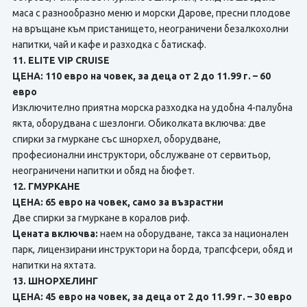
маса с разнообразно меню и морски Дарове, пресни плодове
на връщане към пристанището, неограничени безалкохолни
напитки, чай и кафе и разходка с батискаф.
11. ELITE VIP CRUISE
ЦЕНА: 110 евро на човек, за деца от 2 до 11.99 г. – 60
евро
Изключително приятна морска разходка на удобна 4-палубна
якта, оборудвана с шезлонги. Обиколката включва: две
спирки за гмуркане със шнорхел, оборудване,
професионални инструктори, обслужване от сервитьор,
неограничени напитки и обяд на бюфет.
12. ГМУРКАНЕ
ЦЕНА: 65 евро на човек, само за възрастни
Две спирки за гмуркане в коралов риф.
Цената включва:
наем на оборудване, такса за национален
парк, лицензирани инструктори на борда, трапсфсери, обяд и
напитки на яхтата.
13. ШНОРХЕЛИНГ
ЦЕНА: 45 евро на човек, за деца от 2 до 11.99 г. – 30 евро