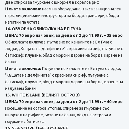
Две спирки за гмуркане с шнорхел в коралов риф.
Цената включва:
наем на оборудване, такса за национален
парк, лицензирани инструктори па борда, транфери, обяд и
напитки па яхтата.
14. ОБЗОРНА ОБИКОЛКА НА ЕЛ ГУНА
ЦЕНА: 70 евро на човек, за деца от 2 до 11.99 г. – 35 евро
Обиколката включва: пътуване по каналите на Ел Гуна с
лодки; „Къщата на делфините” с красивия си риф; пътуване с
батискаф; плуване, обяд с морски дарове нa борда, каране на
банан.
Цената включва:
Пътуване по каналите на Ел гуна с лодки,
"Къщата на делфините" с красивия си риф, пътуване с
батискаф, плуване, обяд с морски дарове на борда, возене на
надуваем банан.
15. WHITE ISLAND (БЕЛИЯТ ОСТРОВ)
ЦЕНА: 70 евро на човек, за деца от 2 до 11.99 г. – 40 евро
Посещение на остров Утопия, спиране за гмуркане със
шнорхел на рифове, возене на банан, обяд нa острова и
гмуркане с батискаф.
16. SEA SCOPE / BATHYSCAPHE