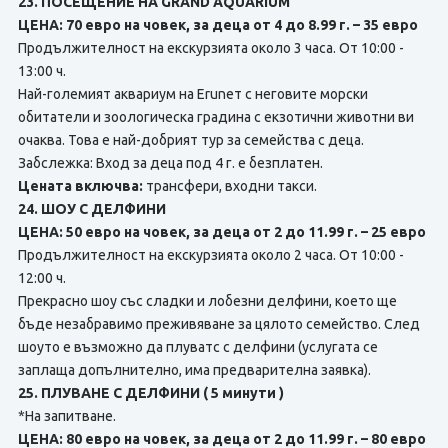
23. ПОСЕЩЕНИЕ НА GRAND AQUARIUM
ЦЕНА: 70 евро на човек, за деца от 4 до 8.99 г. – 35 евро
Продължителност на екскурзията около 3 часа. От 10:00 -
13:00 ч.
Най-големият аквариум на Eruneт с неговите морски
обитатели и зоологическа градина с екзотични животни ви
очаква. Това е най-добрият тур за семейства с деца.
Забслежка: Вход за деца под 4 г. е безплатен.
Цената включва:
трансфери, входни такси.
24. ШОУ С ДЕЛФИНИ
ЦЕНА: 50 евро на човек, за деца от 2 до 11.99 г. – 25 евро
Продължителност на екскурзията около 2 часа. От 10:00 -
12:00 ч.
Прекрасно шоу със сладки и лобезни делфини, което ще
бъде незабравимо преживяване за цялото семейство. След
шоуто е възможно да плуватс с делфини (услугата се
заплаща допълнително, има предварителна заявка).
25. ПЛУВАНЕ С ДЕЛФИНИ ( 5 минути )
*На запитване.
ЦЕНА: 80 евро на човек, за деца от 2 до 11.99 г. – 80 евро