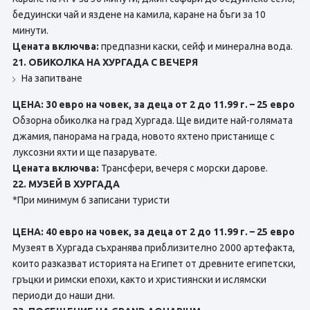
бедуински чай и яздене на камила, каране на бъги за 10
минути.
Цената включва:
предпазни каски, сейф и минерална вода.
21. ОБИКОЛКА НА ХУРГАДА С ВЕЧЕРЯ
На запитване
ЦЕНА: 30 евро на човек, за деца от 2 до 11.99 г. – 25 евро
Обзорна обиколка на град Хургада. Ще видите най-голямата
джамия, панорама на града, новото яхтено пристанище с
луксозни яхти и ще пазарувате.
Цената включва:
Трансфери, вечеря с морски дарове.
22. МУЗЕЙ В ХУРГАДА
*При минимум 6 записани туристи
ЦЕНА: 40 евро на човек, за деца от 2 до 11.99 г. – 25 евро
Музеят в Хургада съхранява приблизително 2000 артефакта,
които разказват историята на Египет от древните египетски,
гръцки и римски епохи, както и християнски и ислямски
периоди до наши дни.