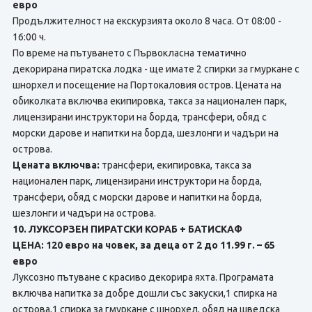
евро
Продължителност на екскурзията около 8 часа. От 08:00 -
16:00 ч.
По време на пътуването с Първокласна тематично
декорирана пиратска лодка - ще имате 2 спирки за гмуркане с
шнорхел и посещение на Портокаловия остров. Цената на
обиколката включва екипировка, такса за национален парк,
лицензирани инструктори на борда, трансфери, обяд с
морски дарове и напитки на борда, шезлонги и чадъри на
острова.
Цената включва:
трансфери, екипировка, такса за
национален парк, лицензирани инструктори на борда,
трансфери, обяд с морски дарове и напитки на борда,
шезлонги и чадъри на острова.
10. ЛУКСОРЗЕН ПИРАТСКИ КОРАБ + БАТИСКАФ
ЦЕНА: 120 евро на човек, за деца от 2 до 11.99 г. – 65
евро
Луксозно пътуване с красиво декорира яхта. Програмата
включва напитка за добре дошли със закуски,1 спирка на
острова,1 спирка за гмуркане с шнорхел, обяд на шведска