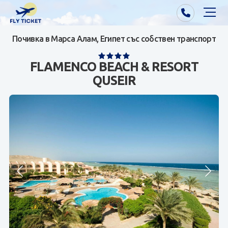
Почивка в Марса Алам, Египет със собствен транспорт
Почивки от Варна
FLAMENCO BEACH & RESORT
Екзотика
QUSEIR
Почивки от София/Пловдив/Бургас
Самолетни билети
Визи
Контакти
За нас