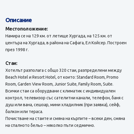
Описание
Местоположение:
Намира се на 129 км. от летище Хургада, на 125 км. от
центъра на Хургада, в района на Сафага, Ел Кoйсер. Построен
през 1998 г.
Стаи:
Хотелът разполага с общо 320 стаи, разпределени между
Beach Hotel и Resort Hotel, от които: Standard Room, Promo
Room, Garden View Room, Junior Suite, Family Room, Suite.
Всички стаи са оборудвани с климатик с индивидуален
контрол, телевизор със сателитни канали, телефон, баня с
душ или вана, сешоар, мини хладилник (при заявка), сейф,
балкон или тераса.
Почистване на стаите и смяна на кърпите – всеки ден, смяна
на спалното бельо – няколко пъти седмично.