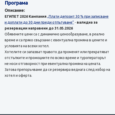
Програма
Описание:
ЕГИПЕТ 2026
Кампания
„Плати депозит 30 % при записване
и доплати до 30 дни преди отпътуване“
-
валидна за
резервации направени до 31.05.2026
Обявените цени са с динамично ценообразуване, в реално
време и са пряко свързани с евентуална промяна в цените и
условията на всеки хотел.
Хотелите си запазват правото да променят или прекратяват
отстъпките и промоциите по всяко време и туроператорът
не носи отговорност при евентуална промяна на цената.
Затова препоръчваме да се резервира веднага след избор на
хотел и оферта.