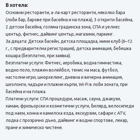
В хотела:
Основни ресторанти, а-ла-карт ресторанти, няколко бара
(лоби бар, барове при басейна и на плажа), 3 открити басейна,
2 детски басейна, голяма градинска зона, СПА и уелнес
център, фитнес, дайвинг център, магазини, паркинг.
За децата: Детски басейн, детска площадка, мини клуб (6–12
г., с предварителна регистрация), детска анимация, бебешка
кошара (безплатно, при заявка).
Безплатни услуги: Фитнес, аеробика, водна гимнастика,
водно поло, плажен волейбол, тенис на маса, футбол,
настолни игри, шнорхелинг, дневна и вечерна анимация,
шезлонги, чадъри и плажни кърпи, Wi-Fi в лоби зоната, при
басейна и на плажа.
Платени услуги: СПА процедури, масаж, сауна, джакузи,
хамам, фризьорски и козметични услуги, билярд, велосипеди
под наем, конна и камилска езда, екскурзии, сафари с ATV,
лодка с прозрачно дъно, дайвинг и водни спортове, лекар,
пране и химическо чистене.