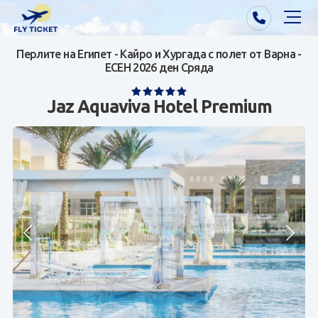
Перлите на Египет - Кайро и Хургада с полет от Варна -
Почивки от Варна
ЕСЕН 2026 ден Сряда
Екзотика
Jaz Aquaviva Hotel Premium
Почивки от София/Пловдив/Бургас
Самолетни билети
Визи
Контакти
За нас