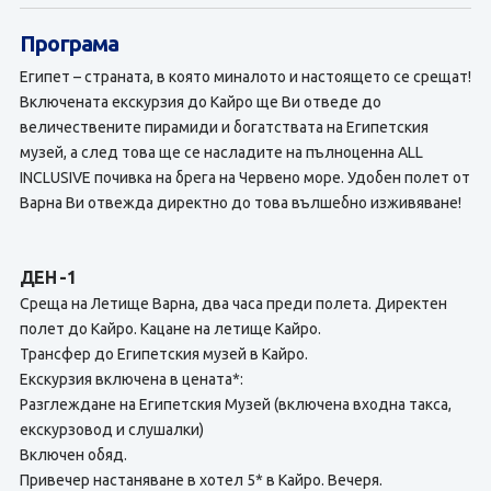
Програма
Египет – страната, в която миналото и настоящето се срещат!
Включената екскурзия до Кайро ще Ви отведе до
величествените пирамиди и богатствата на Египетския
музей, а след това ще се насладите на пълноценна ALL
INCLUSIVE почивка на брега на Червено море. Удобен полет от
Варна Ви отвежда директно до това вълшебно изживяване!
ДЕН -1
Среща на Летище Варна, два часа преди полета. Директен
полет до Кайро. Кацане на летище Кайро.
Трансфер до Египетския музей в Кайро.
Екскурзия включена в цената*:
Разглеждане на Египетския Музей (включена входна такса,
екскурзовод и слушалки)
Включен обяд.
Привечер настаняване в хотел 5* в Кайро. Вечеря.