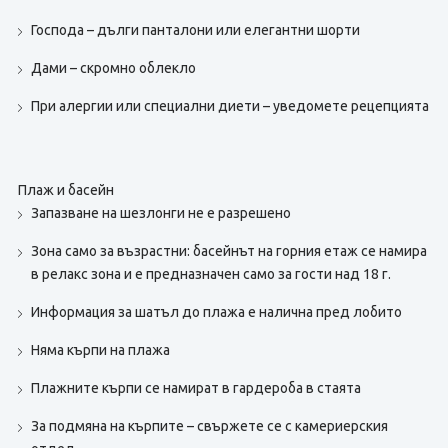
Господа – дълги панталони или елегантни шорти
Дами – скромно облекло
При алергии или специални диети – уведомете рецепцията
Плаж и басейн
Запазване на шезлонги не е разрешено
Зона само за възрастни: басейнът на горния етаж се намира
в релакс зона и е предназначен само за гости над 18 г.
Информация за шатъл до плажа е налична пред лобито
Няма кърпи на плажа
Плажните кърпи се намират в гардероба в стаята
За подмяна на кърпите – свържете се с камериерския