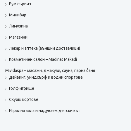
Рум сървиз
Минибар
Лимузина
Магазини
Лекар и аптека (външни доставчици)
Козметичен салон – Madinat Makadi
Mividaspa – масажи, джакузи, сауна, парна баня
Дайвинг, уиндсърф и водни спортове
Голф игрище
Скуош кортове
Игрална зала и надуваем детски кът