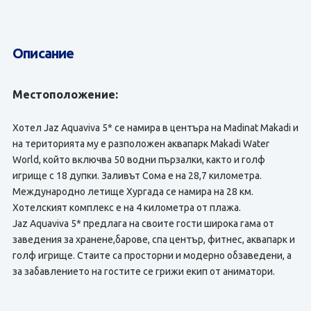
Описание
Местоположение:
Хотел Jaz Aquaviva 5* се намира в центъра на Madinat Makadi и
на територията му е разположен аквапарк Makadi Water
World, който включва 50 водни пързалки, както и голф
игрище с 18 дупки. Заливът Сома е на 28,7 километра.
Международно летище Хургада се намира на 28 км.
Хотелският комплекс е на 4 километра от плажа.
Jaz Aquaviva 5* предлага на своите гости широка гама от
заведения за хранене,барове, спа център, фитнес, аквапарк и
голф игрище. Стаите са просторни и модерно обзаведени, а
за забавлението на гостите се грижи екип от аниматори.