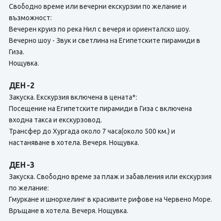
Свободно време или вечерни екскурзии по желание и
възможност:
Вечерен круиз по река Нил с вечеря и ориенталско шоу.
Вечерно шоу - Звук и светлина на Египетските пирамиди в
Гиза.
Нощувка.
ДЕН -2
Закуска. Екскурзия включена в цената*:
Посещение на Египетските пирамиди в Гиза с включена
входна такса и екскурзовод.
Трансфер до Хургада около 7 часа(около 500 км.) и
настаняване в хотела. Вечеря. Нощувка.
ДЕН -3
Закуска. Свободно време за плаж и забавления или екскурзия
по желание:
Гмуркане и шнорхелинг в красивите рифове на Червено Море.
Връщане в хотела. Вечеря. Нощувка.