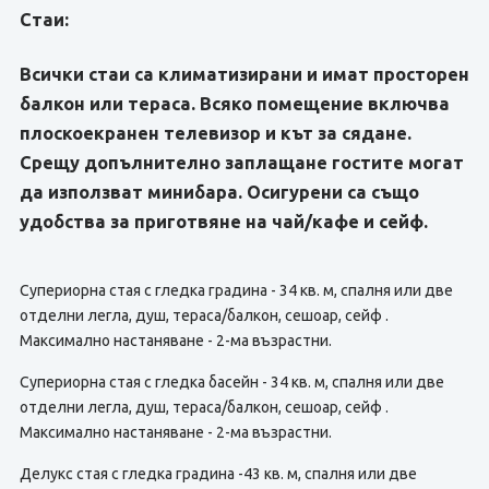
Стаи:
Всички стаи са климатизирани и имат просторен
балкон или тераса. Всяко помещение включва
плоскоекранен телевизор и кът за сядане.
Срещу допълнително заплащане гостите могат
да използват минибара. Осигурени са също
удобства за приготвяне на чай/кафе и сейф.
Супериорна стая с гледка градина - 34 кв. м, спалня или две
отделни легла, душ, тераса/балкон, сешоар, сейф .
Максимално настаняване - 2-ма възрастни.
Супериорна стая с гледка басейн - 34 кв. м, спалня или две
отделни легла, душ, тераса/балкон, сешоар, сейф .
Максимално настаняване - 2-ма възрастни.
Делукс стая с гледка градина -43 кв. м, спалня или две