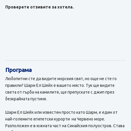
Проверете отзивите за хотела.
Програма
Любопитни сте да видите морския свят, но още не сте го
правили? Шарм Ел Шейх е вашето място. Тук ще видите
света от гърба на камилите, ще препускате с джип през
безкрайната пустиня.
Шарм Ел Шейх или известен просто като Шарм, е един от
най-големите египетски курорти на Червено море.
Разположен е в южната част на Синайския полуостров. Става