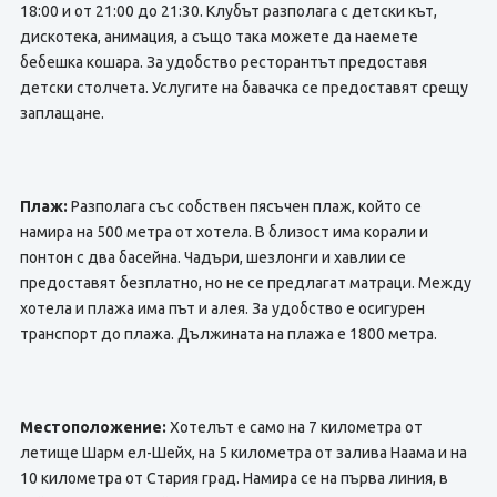
18:00 и от 21:00 до 21:30. Клубът разполага с детски кът,
дискотека, анимация, а също така можете да наемете
бебешка кошара. За удобство ресторантът предоставя
детски столчета. Услугите на бавачка се предоставят срещу
заплащане.
Плаж:
Разполага със собствен пясъчен плаж, който се
намира на 500 метра от хотела. В близост има корали и
понтон с два басейна. Чадъри, шезлонги и хавлии се
предоставят безплатно, но не се предлагат матраци. Между
хотела и плажа има път и алея. За удобство е осигурен
транспорт до плажа. Дължината на плажа е 1800 метра.
Местоположение:
Хотелът е само на 7 километра от
летище Шарм ел-Шейх, на 5 километра от залива Наама и на
10 километра от Стария град. Намира се на първа линия, в