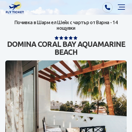
Почивка в Шарм ел Шейх с чартър от Варна - 14
Почивки от Варна
нощувки
Екзотика
DOMINA CORAL BAY AQUAMARINE
BEACH
Почивки от София/Пловдив/Бургас
Самолетни билети
Визи
Контакти
За нас