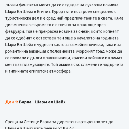
лъчи и фин пясък могат да се отдадат на луксозна почивка
Шарм Ел Шейх в Египет. Курортът е построен специално с
туристическа цел и е сред най-предпочитаните в света. Няма
две мнения, че времето е отлично за плаж още през
февруари. Това е прекрасна новина за онези, които копнеят
да се сдобият с естествен тен още в началото на годината.
Шарм Ел Шейх е чудесен както за семейни почивки, така и за
романтична ваканция с половинката. Морският град може да
се похвали с дълги плажни ивици, красиви пейзажи и климат
мечта за плажуващите. Той омайва със сламените чадърчета
и типичната египетска атмосфера.
Ден 1:
Варна – Шарм ел Шейх
Среща на Летище Варна за директен чартърен полет до
Шарм ел Шейх изпълняван от BH Air.