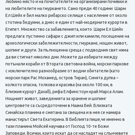
любимо място и на почитателите на организирани почивки и
на любителите на гмуркането. Само преди 40 години Шарм
Ел Шейх е бил малко рибарско селище с население от около
стотина бедуини, а днес е един от най-модерните курорти в
Египет. Множество са забавленията, които Шарм Ел Шейх
предлага: пустинно сафари с джип или камили, посещение на
археологически забележителности, гмуркане, нощен живот,
шопинг и други. За пълноценна среща с подводния свят няма
да ви стигнат няколко дни. Можете да избирате между
потънали кораби от Втората световна война, морски паркове
с изключително разнообразие от водни обитатели (като
морски парк Рас Мохамед, остров Тиран), Синята дупка –
колкото опасна, толкова и красива (на около 100 км, в
близкия курорт Дахаб), рифа Елфинстоун край Марса Алам.
Нощният живот, заведенията за хранене и шопинг
центровете са съсредоточени в Наама Бей. Близката
Синайска планина е смятана за свещена и в нея се намира
манастирът Света Екатерина. В Библията пише,че именно в
тази планина Мойсей научава от Господ 10-те Божи
Заповеди. Всички, които искат да се насладят на слънчевите