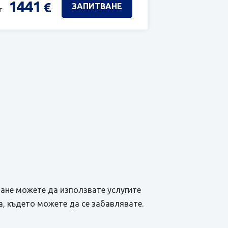
1441
€
ЗАПИТВАНЕ
т
ане можете да използвате услугите
а, където можете да се забавлявате.