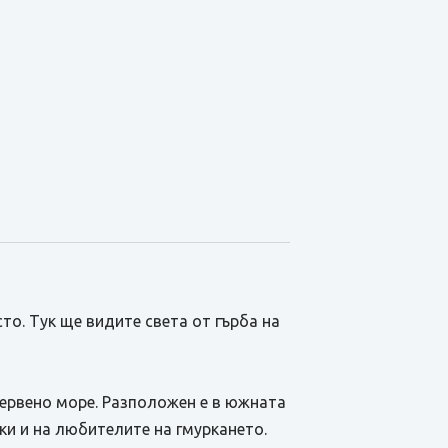
то. Тук ще видите света от гърба на
Червено море. Разположен е в южната
ки и на любителите на гмуркането.