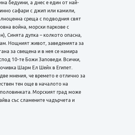
а бедуини, а днес е един от най-
инно сафари с джип или камили,
пълноценна среща с подводния свят
овна война, морски паркове с
), Синята дупка – колкото опасна,
лам. Нощният живот, заведенията за
ана за свещена и в нея се намира
спод 10-те Божи Заповеди. Всички,
почивка Шарм Ел Шейх в Египет.
две мнения, че времето е отлично за
ествен тен още в началото на
с половинката. Морският град може
айва със сламените чадърчета и