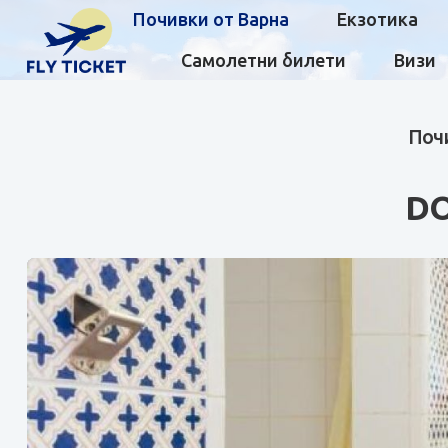
Почивки от Варна
Екзотика
Самолетни билети
Визи
Почи
DO