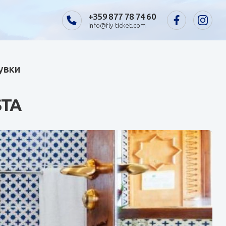
+359 877 78 74 60
info@fly-ticket.com
щувки
STA