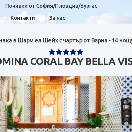
Почивки от София/Пловдив/Бургас
Контакти
За нас
вка в Шарм ел Шейх с чартър от Варна - 14 но
MINA CORAL BAY BELLA VI