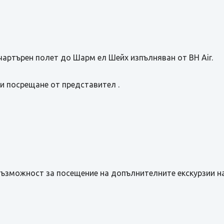
чартърен полет до Шарм ел Шейх изпълняван от BH Air.
и посрещане от представител .
Възможност за посещение на допълнителните екскурзии 