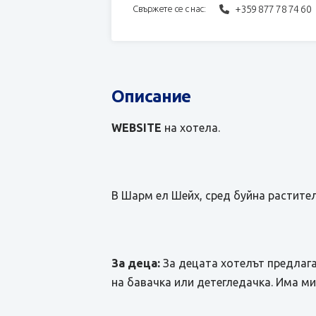
+359 877 78 74 60
Свържете се с нас:
Описание
WEBSITE
на хотела.
В Шарм ел Шейх, сред буйна растител
За деца:
За децата хотелът предлаг
на бавачка или детегледачка. Има ми