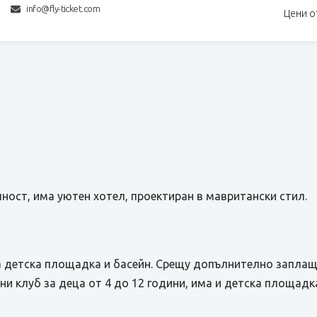
info@fly-ticket.com
Цени о
ност, има уютен хотел, проектиран в мавритански стил.
а детска площадка и басейн. Срещу допълнително заплащ
ни клуб за деца от 4 до 12 години, има и детска площадк