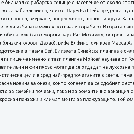
 бил малко рибарско селище с население от около стотин
тво са забавленията, които Шарм Ел Шейх предлага: пуст
жителности, гмуркане, нощен живот, шопинг и други. За 
жете да избирате между потънали кораби от Втората свет
 обитатели (като морски парк Рас Мохамед, остров Тиран
 в близкия курорт Дахаб), рифа Елфинстоун край Марса А
едоточени в Наама Бей. Близката Синайска планина е смят
ята пише,че именно в тази планина Мойсей научава от Го
евите лъчи и фин пясък могат да се отдадат на луксозна 
истическа цел и е сред най-предпочитаните в света. Няма 
расна новина за онези, които копнеят да се сдобият с ест
кто за семейни почивки, така и за романтична ваканция 
, красиви пейзажи и климат мечта за плажуващите. Той ом