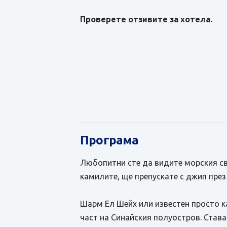
Проверете отзивите за хотела.
Програма
Любопитни сте да видите морския свя
камилите, ще препускате с джип през
Шарм Ел Шейх или известен просто к
част на Синайския полуостров. Став