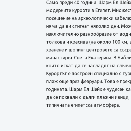
Само преди 40 години Шарм Ел Шейх е
модерните курорти в Египет. Множес
посещение на археологически забеле
няма да ви стигнат няколко дни. Мо
изключително разнообразие от водни
толкова и красива (на около 100 км,
хранене и шопинг центровете са съср
манастирът Света Екатерина. В Библи
които искат да се насладят на слънч
Курортът е построен специално с тур
плаж още през февруари. Това е прек
годината. Шарм Ел Шейх е чудесен ка
да се похвали с дълги плажни ивици
типичната египетска атмосфера.