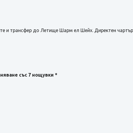
те и трансфер до Летище Шарм ел Шейх. Директен чартър
аняване със 7 нощувки *