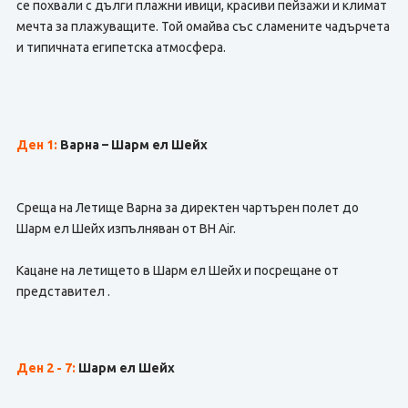
се похвали с дълги плажни ивици, красиви пейзажи и климат
мечта за плажуващите. Той омайва със сламените чадърчета
и типичната египетска атмосфера.
Ден 1:
Варна – Шарм ел Шейх
Среща на Летище Варна за директен чартърен полет до
Шарм ел Шейх изпълняван от BH Air.
Кацане на летището в Шарм ел Шейх и посрещане от
представител .
Ден 2 - 7
:
Шарм ел Шейх