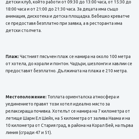
детски клуб, който работи от 09:30 до 13:00 часа, от 15:30 до
18:00 часа и от 21:00 до 21:30 часа. За децата има също
анимация, дискотека и детска площадка. Бебешко креватче
се предоставя безплатно при заявка, а в ресторанта има
детски столчета.
Плаж:
Частният пясъчен плаж се намира на около 100 метра
от хотела, до корали и понтон. Чадъри, шезлонги и хавлии се
предоставят безплатно. Дължината на плажа е 210 метра.
Местоположение:
Топлата ориенталска атмосфера и
уединението правят този хотел идеално място за
релаксираща почивка. Хотелът се намира на 7 километра от
летище Шарм Ел Шейх, на 5 километра от залива Наама и на
10 километра от Стария град, в района на Корал Бей, на първа
линия (сгради 47 и 51).