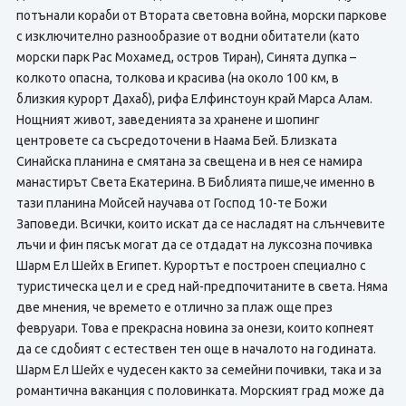
потънали кораби от Втората световна война, морски паркове
с изключително разнообразие от водни обитатели (като
морски парк Рас Мохамед, остров Тиран), Синята дупка –
колкото опасна, толкова и красива (на около 100 км, в
близкия курорт Дахаб), рифа Елфинстоун край Марса Алам.
Нощният живот, заведенията за хранене и шопинг
центровете са съсредоточени в Наама Бей. Близката
Синайска планина е смятана за свещена и в нея се намира
манастирът Света Екатерина. В Библията пише,че именно в
тази планина Мойсей научава от Господ 10-те Божи
Заповеди. Всички, които искат да се насладят на слънчевите
лъчи и фин пясък могат да се отдадат на луксозна почивка
Шарм Ел Шейх в Египет. Курортът е построен специално с
туристическа цел и е сред най-предпочитаните в света. Няма
две мнения, че времето е отлично за плаж още през
февруари. Това е прекрасна новина за онези, които копнеят
да се сдобият с естествен тен още в началото на годината.
Шарм Ел Шейх е чудесен както за семейни почивки, така и за
романтична ваканция с половинката. Морският град може да