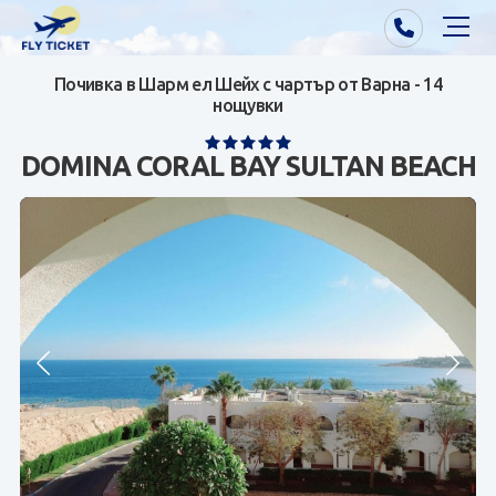
Почивка в Шарм ел Шейх с чартър от Варна - 14
Почивки от Варна
нощувки
Екзотика
DOMINA CORAL BAY SULTAN BEACH
Почивки от София/Пловдив/Бургас
Самолетни билети
Визи
Контакти
За нас