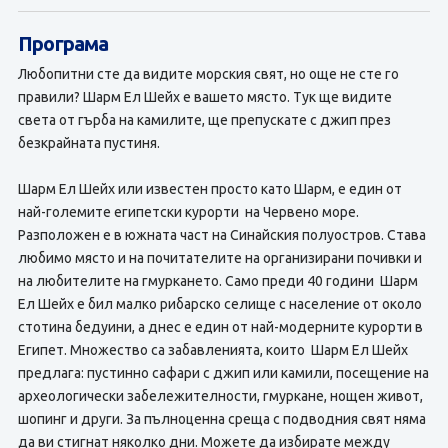
Програма
Любопитни сте да видите морския свят, но още не сте го
правили? Шарм Ел Шейх е вашето място. Тук ще видите
света от гърба на камилите, ще препускате с джип през
безкрайната пустиня.
Шарм Ел Шейх или известен просто като Шарм, е един от
най-големите египетски курорти на Червено море.
Разположен е в южната част на Синайския полуостров. Става
любимо място и на почитателите на организирани почивки и
на любителите на гмуркането. Само преди 40 години Шарм
Ел Шейх е бил малко рибарско селище с население от около
стотина бедуини, а днес е един от най-модерните курорти в
Египет. Множество са забавленията, които Шарм Ел Шейх
предлага: пустинно сафари с джип или камили, посещение на
археологически забележителности, гмуркане, нощен живот,
шопинг и други. За пълноценна среща с подводния свят няма
да ви стигнат няколко дни. Можете да избирате между