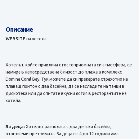
Описание
WEBSITE
на хотела.
Хотелът, който привлича с гостоприемната си атмосфера, се
намира в непосредствена близост до плажа в комплекс
Domina Coral Bay. Тук можете да си прекарате страхотно на
плаващ понтон с два басейна, да се насладите на танци в
дискотека или да опитате вкусни ястия в ресторантите на
хотела.
За деца:
Хотелът разполага с два детски басейна,
отопляеми през зимата. За деца от 4 до 12 години има