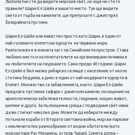
Любопитни сте да видите морския свят, но още не сте го
правили? Шарм Ел Шейх е вашето място. Тук ще видите
света от гърба на камилите, ще препускате с джип през
безкрайната пустиня.
Шарм Ел Шейх или известен просто като Шарм, е един от
най-големите египетски курорти на Червено море.
Разположен е в южната част на Синайския полуостров. Става
любимо място и на почитателите на организирани почивки и
на любителите на гмуркането. Само преди 40 години Шарм
Ел Шейх е бил малко рибарско селище с население от около
стотина бедуини, а днес е един от най-модерните курорти в
Египет. Множество са забавленията, които Шарм Ел Шейх
предлага: пустинно сафари с джип или камили, посещение на
археологически забележителности, гмуркане, нощен живот,
шопинг и други. За пълноценна среща с подводния свят няма
да ви стигнат няколко дни. Можете да избирате между
потънали кораби от Втората световна война, морски паркове
с изключително разнообразие от водни обитатели (като
морски парк Рас Мохамед, остров Тиран), Синята дупка –