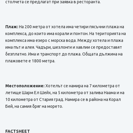
столчета се предлагат при заявка в ресторанта.
Плаж:
На 200 метра от хотела има четири пясъчни плажа на
комплекса, до които има корали и понтон. На територията на
комплекса има езеро с морска вода. Между хотела и плажа
има път и алея. Чадъри, шезлонги и хавлии се предоставят
безплатно. Има и транспорт до плажа. Общата дължина на
плажовете е 1800 метра.
Местоположение:
Хотелът се намира на 7 километра от
летище Шарм Ел Шейх, на 5 километра от залива Наама и на
10 километра от Стария град. Намира се в района на Корал
Бей, на самия бряг на морето.
FACTSHEET