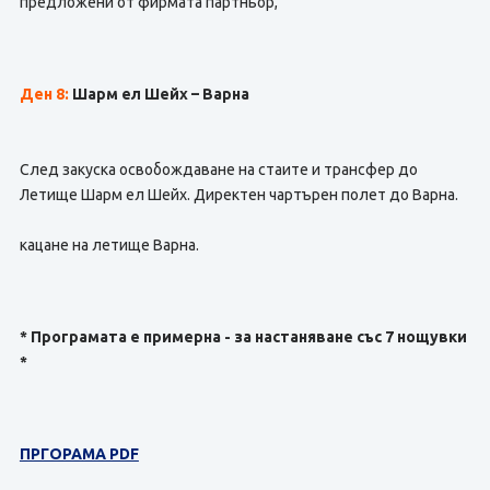
предложени от фирмата партньор,
Ден 8:
Шарм ел Шейх – Варна
След закуска освобождаване на стаите и трансфер до
Летище Шарм ел Шейх. Директен чартърен полет до Варна.
кацане на летище Варна.
* Програмата е примерна - за настаняване със 7 нощувки
*
ПРГОРАМА PDF