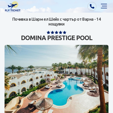
Почивка в Шарм ел Шейх с чартър от Варна - 14
Почивки от Варна
нощувки
Екзотика
DOMINA PRESTIGE POOL
Почивки от София/Пловдив/Бургас
Самолетни билети
Визи
Контакти
За нас