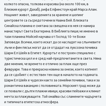
колкото опасна, толкова и красива (на около 100 км, в
близкия курорт Дахаб), рифа Елфинстоун край Марса Алам.
Нощният живот, заведенията за хранене и шопинг
центровете са съсредоточени в Наама Бей. Близката
Синайска планина е смятана за свещена и в нея се намира
манастирът Света Екатерина. В Библията пише,че именно в
тази планина Мойсей научава от Господ 10-те Божи
Заповеди. Всички, които искат да се насладят на слънчевите
лъчи и фин пясък могат да се отдадат на луксозна почивка
Шарм Ел Шейх в Египет. Курортът е построен специално с
туристическа цел и е сред най-предпочитаните в света. Няма
две мнения, че времето е отлично за плаж още през
февруари. Това е прекрасна новина за онези, които копнеят
да се сдобият с естествен тен още в началото на годината.
Шарм Ел Шейх е чудесен както за семейни почивки, така и за
романтична ваканция с половинката. Морският град може да
се похвали с дълги плажни ивици, красиви пейзажи и климат
мечта за плажуващите. Той омайва със сламените чадърчета
и типичната египетска атмосфера.