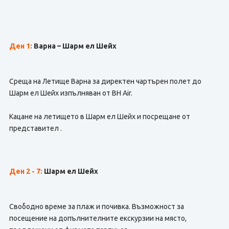
Ден 1:
Варна – Шарм ел Шейх
Среща на Летище Варна за директен чартърен полет до
Шарм ел Шейх изпълняван от BH Air.
Кацане на летището в Шарм ел Шейх и посрещане от
представител .
Ден 2 - 7
:
Шарм ел Шейх
Свободно време за плаж и почивка. Възможност за
посещение на допълнителните екскурзии на място,