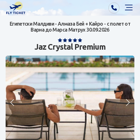
Египетски Малдиви - Алмаза Бей + Кайро - с полет от
Почивки от Варна
Варна до Марса Матрух 30.09.2026
Екзотика
Jaz Crystal Premium
Почивки от София/Пловдив/Бургас
Самолетни билети
Визи
Контакти
За нас