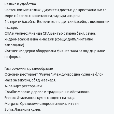
Релакс и удобства
Частен пясъчен плаж: Директен достъп до кристално чисто
море с безплатни шезлонги, чадъри и кърпи.
2 открити басейна: Включително детски басейн, с шезлонги и
чадъри.
СПА и уелнес: Мивида СПА център с парна баня, сауна,
хидромасажна вана и масажи (срещу допълнително
заплащане).
Фитнес: Модерно оборудвана фитнес зала за поддържане
на форма.
Гастрономия с разнообразие
Основен ресторант "Waves": Международна кухня на блок
маса за закуска, обяд и вечеря.
А-ла-карт ресторанти:
Corallo: Морски дарове в традиционна обстановка.
Fresco: Италианска кухня с акцент на пица.
Morgana: Средиземноморски специалитети.
Sofra: Ливанска кухня.