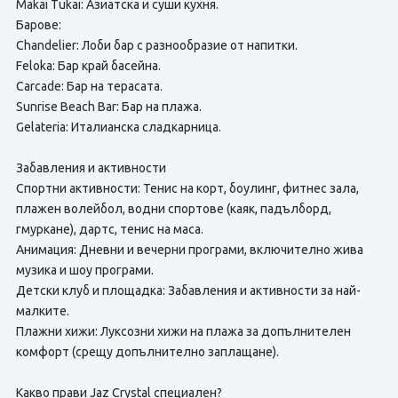
Makai Tukai: Азиатска и суши кухня.
Барове:
Chandelier: Лоби бар с разнообразие от напитки.
Feloka: Бар край басейна.
Carcade: Бар на терасата.
Sunrise Beach Bar: Бар на плажа.
Gelateria: Италианска сладкарница.
Забавления и активности
Спортни активности: Тенис на корт, боулинг, фитнес зала,
плажен волейбол, водни спортове (каяк, падълборд,
гмуркане), дартс, тенис на маса.
Анимация: Дневни и вечерни програми, включително жива
музика и шоу програми.
Детски клуб и площадка: Забавления и активности за най-
малките.
Плажни хижи: Луксозни хижи на плажа за допълнителен
комфорт (срещу допълнително заплащане).
Какво прави Jaz Crystal специален?