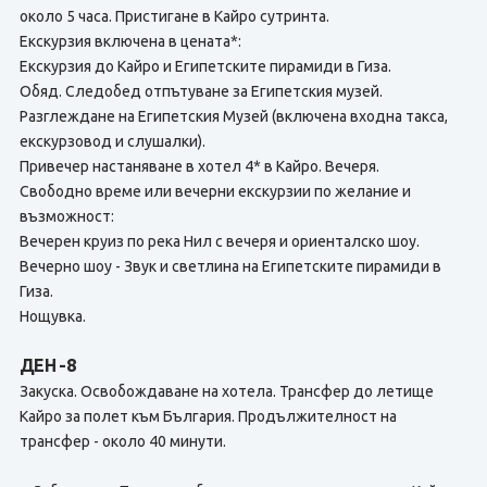
около 5 часа. Пристигане в Кайро сутринта.
Екскурзия включена в цената*:
Екскурзия до Кайро и Египетските пирамиди в Гиза.
Обяд. Следобед отпътуване за Египетския музей.
Разглеждане на Египетския Музей (включена входна такса,
екскурзовод и слушалки).
Привечер настаняване в хотел 4* в Кайро. Вечеря.
Свободно време или вечерни екскурзии по желание и
възможност:
Вечерен круиз по река Нил с вечеря и ориенталско шоу.
Вечерно шоу - Звук и светлина на Египетските пирамиди в
Гиза.
Нощувка.
ДЕН -8
Закуска. Освобождаване на хотела. Трансфер до летище
Кайро за полет към България. Продължителност на
трансфер - около 40 минути.