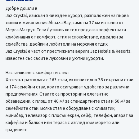
Добре дошли в
Jaz Crystal, изискан 5-звезден курорт, разположен на първа
линия в живописния Almaza Bay, само на 37 км източно от
Мерса Матрух. Този бутиков хотел предлага перфектната
комбинация от комфорт, стил и спокойствие, идеален за
семейства, двойки и любители на морския отдих.
Jaz Crystal е част от престижната верига Jaz Hotels & Resorts,
известна със своите луксозни и уютни курорти.
Настаняване с комфорт и стил
Хотелът разполага с 263 стаи, включително 78 свързани стаи
и 174 семейни стаи, които осигуряват удобство за различни
предпочитания. Стаите са просторни и елегантно
обзаведени, с площ от 40 м² за стандартните стаи и 50 м² за
семейните стаи. Всяка стая е оборудвана с климатик,
минибар, телевизор с плосък екран, сейф, телефон, апарат за
кафе/чай и балкон или тераса с изглед към морето или
градините.