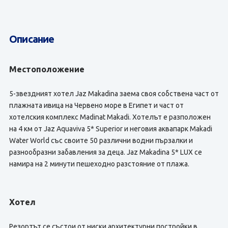
Описание
Местоположение
5-звездният хотел Jaz Makadina заема своя собствена част от
плажната ивица на Червено море в Египет и част от
хотелския комплекс Madinat Makadi. Хотелът е разположен
на 4 км от Jaz Aquaviva 5* Superior и неговия аквапарк Makadi
Water World със своите 50 различни водни пързалки и
разнообразни забавления за деца. Jaz Makadina 5* LUX се
намира на 2 минути пешеходно разстояние от плажа.
Хотел
Резортът се състои от ниски архитектурни постройки в