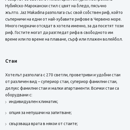
Нубийско-Марокански стил с цвят на бледо, пясъчно
жълто. Jaz Makadina разполага със свой собствен риф, който
съперничи на едни от най-хубавите рифове в Червено море.
Много гмуркачи отсядат в хотела именно, за да посетят този
риф. Гостите могат да разгледат рифа в свободното им
време или по време на плаване, сърф или плажен волейбол.
Стаи
Хотелът разполага с 270 светли, проветриви и удобни стаи
от различен вид – супериор стаи, супериор фамилни стаи,
делукс фамилни стаи и малки апартаменти. Всички стаи са
оборудвани с:
индивидуален климатик;
опция за непушачи на запитване;
свързваща врата в някои от стаите;