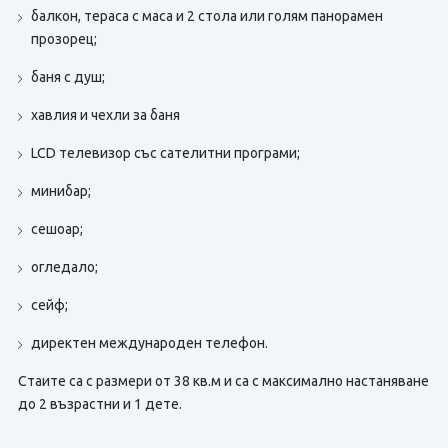
балкон, тераса с маса и 2 стола или голям панорамен
прозорец;
баня с душ;
хавлия и чехли за баня
LCD телевизор със сателитни програми;
минибар;
сешоар;
огледало;
сейф;
директен международен телефон.
Стаите са с размери от 38 кв.м и са с максимално настаняване
до 2 възрастни и 1 дете.