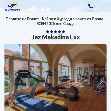
Перлите на Египет - Кайро и Хургада с полет от Варна -
Почивки от Варна
ЕСЕН 2026 ден Сряда
Екзотика
Jaz Makadina Lux
Почивки от София/Пловдив/Бургас
Самолетни билети
Визи
Контакти
За нас