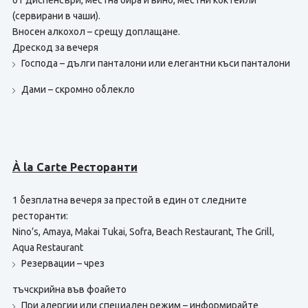
от диспенсъри, местна бира и вино, местни коктейли
(сервирани в чаши).
Вносен алкохол – срещу доплащане.
Дрескод за вечеря
Господа – дълги панталони или елегантни къси панталони
Дами – скромно облекло
À la Carte Ресторанти
1 безплатна вечеря за престой в един от следните
ресторанти:
Nino’s, Amaya, Makai Tukai, Sofra, Beach Restaurant, The Grill,
Aqua Restaurant
Резервации – чрез
тъчскрийна във фоайето
При алергии или специален режим – информирайте