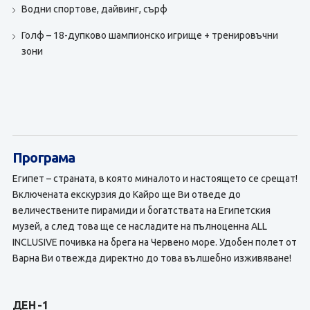
Водни спортове, дайвинг, сърф
Голф – 18-дупково шампионско игрище + тренировъчни
зони
Програма
Египет – страната, в която миналото и настоящето се срещат!
Включената екскурзия до Кайро ще Ви отведе до
величествените пирамиди и богатствата на Египетския
музей, а след това ще се насладите на пълноценна ALL
INCLUSIVE почивка на брега на Червено море. Удобен полет от
Варна Ви отвежда директно до това вълшебно изживяване!
ДЕН -1