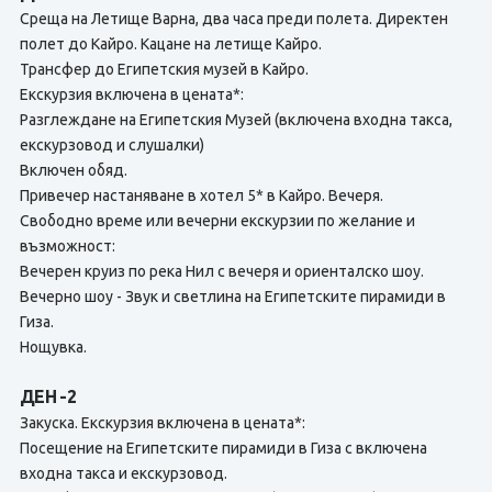
Среща на Летище Варна, два часа преди полета. Директен
полет до Кайро. Кацане на летище Кайро.
Трансфер до Египетския музей в Кайро.
Екскурзия включена в цената*:
Разглеждане на Египетския Музей (включена входна такса,
екскурзовод и слушалки)
Включен обяд.
Привечер настаняване в хотел 5* в Кайро. Вечеря.
Свободно време или вечерни екскурзии по желание и
възможност:
Вечерен круиз по река Нил с вечеря и ориенталско шоу.
Вечерно шоу - Звук и светлина на Египетските пирамиди в
Гиза.
Нощувка.
ДЕН -2
Закуска. Екскурзия включена в цената*:
Посещение на Египетските пирамиди в Гиза с включена
входна такса и екскурзовод.