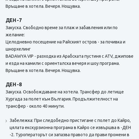
Връщане в хотела. Вечеря. Нощувка.
ДЕН -7
Закуска. Свободно време за плаж и забавления или по
желание:
Целодневно посещение на Райският остров - за почивка и
шнорхелинг
BADAWYA VIP - разходка из Арабската пустиня с ATV, джипове
и езда на камили с ориенталска вечеря и шоу програма.
Връщане в хотела. Вечеря. Нощувка.
ДЕН -8
Закуска. Освобождаване на хотела. Трансфер до летище
Хургада за полет към България. Продължителност на
трансфер - около 40 минути.
Забележка: При следобедно пристигане с полет до Кайро,
цялата екскурзионна програма в Кайро се извършва в -ДЕН
-2. Туроператорът си запазва правото да прави промени в