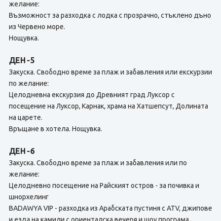
желание:
Възможност за разходка с лодка с прозрачно, стъклено дъно
из Червено море.
Нощувка.
ДЕН -5
Закуска. Свободно време за плаж и забавления или екскурзии
по желание:
Целодневна екскурзия до Древният град Луксор с
посещение на Луксор, Карнак, храма на Хатшепсут, Долината
на царете.
Връщане в хотела. Нощувка.
ДЕН -6
Закуска. Свободно време за плаж и забавления или по
желание:
Целодневно посещение на Райският остров - за почивка и
шнорхелинг
BADAWYA VIP - разходка из Арабската пустиня с ATV, джипове
и езда на камили с ориенталска вечеря и шоу програма.