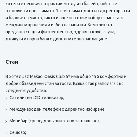
хотела е неговият атрактивен плувен басейн, който се
отоплява и през зимата. Гостите имат достъп до ресторанти
и барове на място, както и още по-голям избор от места за
междинни хранения и избор на напитки. Комплексът
предлага също и фитнес център, здравен клуб, сауна,
джакузи и парна баня с допълнително заплащане.
Стаи
В хотел Jaz Makadi Oasis Club 5* има общо 196 комфортни и
добре обзаведени стаи за гости. Всяка стая разполага със
следните удобства:
Сателитен LCD телевизор;
Международен телефон с директно избиране;
Минибар (срещу допълнително заплащане);
Сешоар;