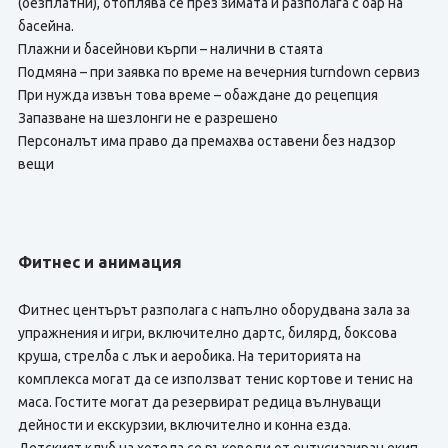
(безплатни), отоплява се през зимата и разполага с бар на
басейна.
Плажни и басейнови кърпи – налични в стаята
Подмяна – при заявка по време на вечерния turndown сервиз
При нужда извън това време – обаждане до рецепция
Запазване на шезлонги не е разрешено
Персоналът има право да премахва оставени без надзор
вещи
Фитнес и анимация
Фитнес центърът разполага с напълно оборудвана зала за
упражнения и игри, включително дартс, билярд, боксова
круша, стрелба с лък и аеробика. На територията на
комплекса могат да се използват тенис кортове и тенис на
маса. Гостите могат да резервират редица вълнуващи
дейности и екскурзии, включително и конна езда.