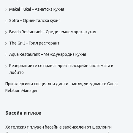
Makai Tukai – Азиатска кухня
Sofra – Ориенталска кухня
Beach Restaurant – Средиземноморска кухня
The Grill – Грил ресторант
Aqua Restaurant – Международна кухня
Резервациите се правят чрез тъчскрийн системата в
лобито
При алергии и специални диети – моля, уведомете Guest
Relation Manager
Басейн и плаж
Хотелският плувен басейн е заобиколен от шезлонги