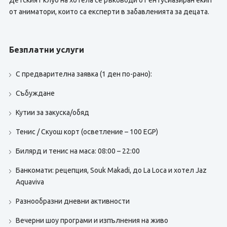
Детският клуб на хотела се ръководи от ентусиазиран екип
от аниматори, които са експерти в забавленията за децата.
Безплатни услуги
С предварителна заявка (1 ден по-рано):
Събуждане
Кутии за закуска/обяд
Тенис / Скуош корт (осветление – 100 EGP)
Билярд и тенис на маса: 08:00 – 22:00
Банкомати: рецепция, Souk Makadi, до La Loca и хотел Jaz
Aquaviva
Разнообразни дневни активности
Вечерни шоу програми и изпълнения на живо