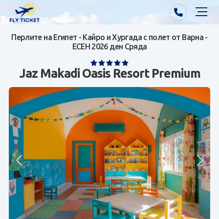
Перлите на Египет - Кайро и Хургада с полет от Варна -
Почивки от Варна
ЕСЕН 2026 ден Сряда
Екзотика
Jaz Makadi Oasis Resort Premium
Почивки от София/Пловдив/Бургас
Самолетни билети
Визи
Контакти
За нас