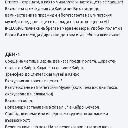
Египет – страната, в която миналото и настоящето се срещат!
Включената екскурзия до Кайро ще Ви отведе до
величествените пирамиди и богатствата на Египетския
музей, а след това ще се насладите на пълноценна ALL
INCLUSIVE почивка на брега на Червено море. Удобен полет от
Варна Ви отвежда директно до това вълшебно изживяване!
ДЕН -1
Среща на Летище Варна, два часа преди полета. Директен
полет до Кайро. Кацане на летище Кайро.
Трансфер до Египетския музей в Кайро.
Екскурзия включена в цената*:
Разглеждане на Египетския Музей (включена входна такса,
екскурзовод и слушалки)
Включен обяд.
Привечер настаняване в хотел 5* в Кайро. Вечеря.
Свободно време или вечерни екскурзии по желание и
възможност:
Вечерен круиз по река Нил с вечеря и ориенталско шоу.