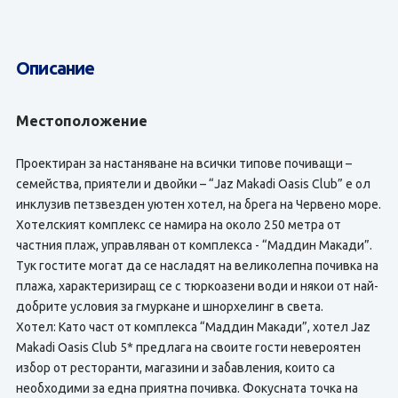
Описание
Местоположение
Проектиран за настаняване на всички типове почиващи –
семейства, приятели и двойки – “Jaz Makadi Oasis Club” е ол
инклузив петзвезден уютен хотел, на брега на Червено море.
Хотелският комплекс се намира на около 250 метра от
частния плаж, управляван от комплекса - “Маддин Макади”.
Тук гостите могат да се насладят на великолепна почивка на
плажа, характеризиращ се с тюркоазени води и някои от най-
добрите условия за гмуркане и шнорхелинг в света.
Хотел: Като част от комплекса “Маддин Макади”, хотел Jaz
Makadi Oasis Club 5* предлага на своите гости невероятен
избор от ресторанти, магазини и забавления, които са
необходими за една приятна почивка. Фокусната точка на