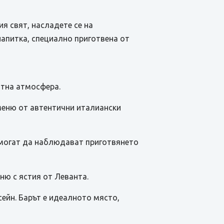
я свят, насладете се на
напитка, специално приготвена от
уютна атмосфера.
т меню от автентични италиански
ще могат да наблюдават приготвянето
ню с ястия от Леванта.
сейн. Барът е идеалното място,