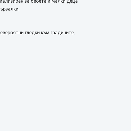
циализиран за бебета и малки деца
пързалки.
невероятни гледки към градините,