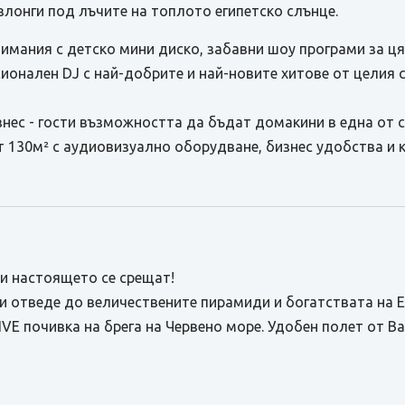
злонги под лъчите на топлото египетско слънце.
имания с детско мини диско, забавни шоу програми за ц
сионален DJ с най-добрите и най-новите хитове от целия с
изнес - гости възможността да бъдат домакини в една от 
 130м² с аудиовизуално оборудване, бизнес удобства и к
 и настоящето се срещат!
 отведе до величествените пирамиди и богатствата на Ег
IVE почивка на брега на Червено море. Удобен полет от 