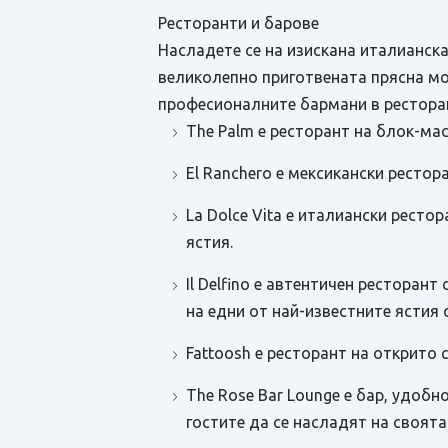
Ресторанти и барове
Насладете се на изискана италианска
великолепно приготвената прясна мор
професионалните бармани в ресторант
The Palm е ресторант на блок-мас
El Ranchero е мексикански рестор
La Dolce Vita е италиански ресто
ястия.
Il Delfino е автентичен ресторан
на едни от най-известните ястия 
Fattoosh е ресторант на открито 
The Rose Bar Lounge е бар, удобн
гостите да се насладят на своята