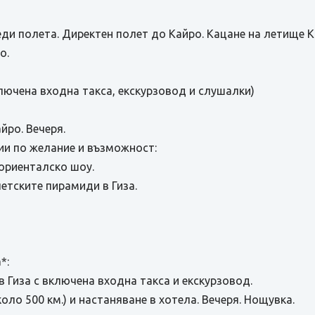
ди полета. Директен полет до Кайро. Кацане на летище К
о.
лючена входна такса, екскурзовод и слушалки)
йро. Вечеря.
ии по желание и възможност:
 ориенталско шоу.
петските пирамиди в Гиза.
*:
 Гиза с включена входна такса и екскурзовод.
оло 500 км.) и настаняване в хотела. Вечеря. Нощувка.