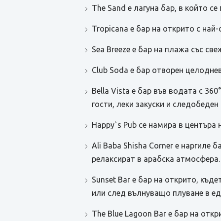
The Sand е лагуна бар, в който се
Tropicana е бар на открито с най
Sea Breeze е бар на плажа със св
Club Soda е бар отворен целодне
Bella Vista е бар във водата с 3
гости, леки закуски и следобеден 
Happy`s Pub се намира в центъра 
Ali Baba Shisha Corner е наргиле
релаксират в арабска атмосфера.
Sunset Bar е бар на открито, къд
или след вълнуващо плуване в ед
The Blue Lagoon Bar е бар на отк