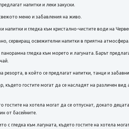
 предлагат напитки и леки закуски.
-свежото меню и забавления на живо.
ежи напитки и гледка към кристално-чистите води на Черве
вно, сервиращ освежителни напитки в приятна атмосфера
60° панорамна гледка към морето и лагуната. Барът предла
чай.
на резорта, в който се предлагат напитки, танци и забавни
 бар, където гостите могат да се насладят на различен ви
ето гостите на хотела могат да се отпуснат, докато децат
ин от басейните.
рито с гледка към лагуната, където гостите на хотела мога