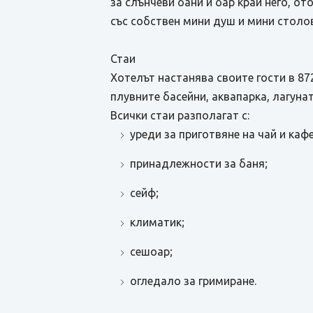
за слънчеви бани и бар край него, о
със собствен мини душ и мини столо
Стаи
Хотелът настанява своите гости в 87
плувните басейни, аквапарка, лагуна
Всички стаи разполагат с:
уреди за приготвяне на чай и кафе
принадлежности за баня;
сейф;
климатик;
сешоар;
огледало за гримиране.