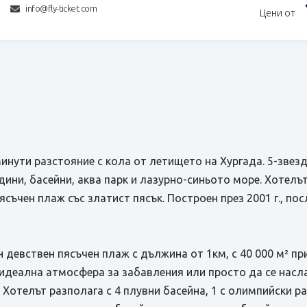
info@fly-ticket.com
Цени от
минути разстояние с кола от летището на Хургада. 5-звез
адини, басейни, аква парк и лазурно-синьото море. Хотелъ
съчен плаж със златист пясък. Построен през 2001 г., по
н девствен пясъчен плаж с дължина от 1км, с 40 000 м² пр
 идеална атмосфера за забавления или просто да се насл
Хотелът разполага с 4 плувни басейна, 1 с олимпийски ра