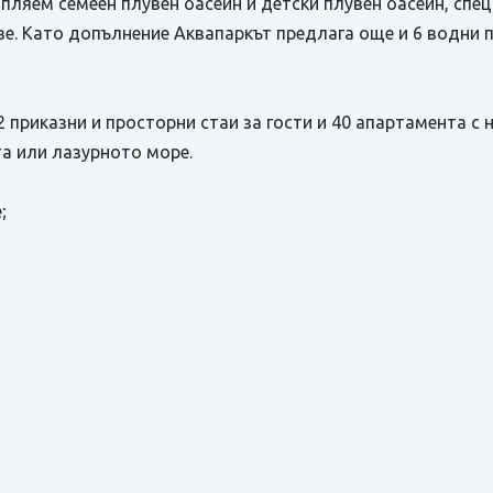
топляем семеен плувен басейн и детски плувен басейн, спе
ве. Като допълнение Аквапаркът предлага още и 6 водни 
2 приказни и просторни стаи за гости и 40 апартамента с 
та или лазурното море.
;