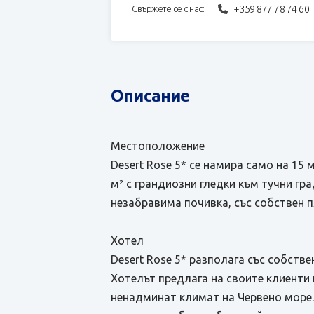
+359 877 78 74 60
Свържете се с нас:
Описание
Местоположение
Desert Rose 5* се намира само на 15 
м² с грандиозни гледки към тучни гр
незабравима почивка, със собствен пя
Хотел
Desert Rose 5* разполага със собстве
Хотелът предлага на своите клиенти
ненадминат климат на Червено море. 