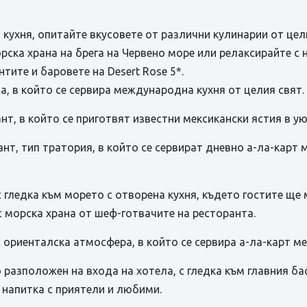
 кухня, опитайте вкусовете от различни кулинарии от цели
ска храна на брега на Червено море или релаксирайте с 
ите и баровете на Desert Rose 5*.
а, в който се сервира международна кухня от целия свят.
ант, в който се приготвят известни мексикански ястия в 
рант, тип тратория, в който се сервират дневно а-ла-кар
т с гледка към морето с отворена кухня, където гостите 
с морска храна от шеф-готвачите на ресторанта.
с ориенталска атмосфера, в който се сервира а-ла-карт ме
о разположен на входа на хотела, с гледка към главния ба
 напитка с приятели и любими.