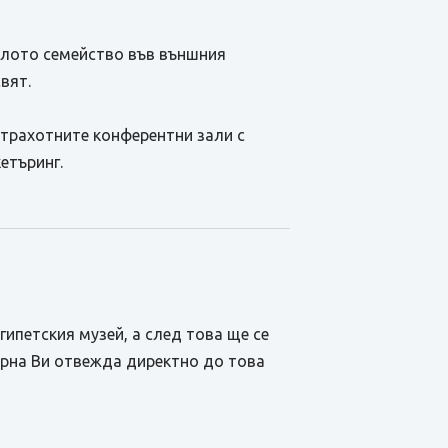
ялото семейство във външния
вят.
страхотните конферентни зали с
етъринг.
ипетския музей, а след това ще се
Варна Ви отвежда директно до това