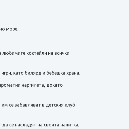
но море.
.
га любимите коктейли на всички
 игри, като билярд и бебешка храна.
д ароматни наргилета, докато
а им се забавляват в детския клуб
т да се насладят на своята напитка,