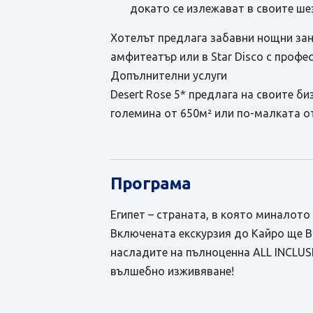
докато се излежават в своите ше
Хотелът предлага забавни нощни зан
амфитеатър или в Star Disco с профе
Допълнителни услуги
Desert Rose 5* предлага на своите б
големина от 650м² или по-малката от
Програма
Египет – страната, в която миналото
Включената екскурзия до Кайро ще Ви
насладите на пълноценна ALL INCLUS
вълшебно изживяване!