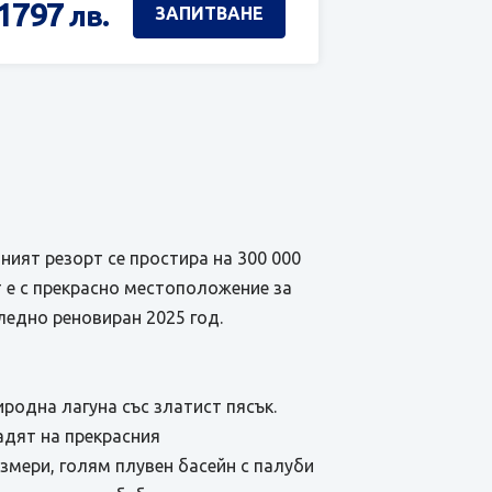
1797
лв.
ЗАПИТВАНЕ
дният резорт се простира на 300 000
т е с прекрасно местоположение за
следно реновиран 2025 год.
иродна лагуна със златист пясък.
адят на прекрасния
змери, голям плувен басейн с палуби