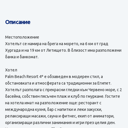
Описание
Местоположение
Хотелът се намира на брега на морето, на 6 км от град
Хургада и на 19 км от Летището. В близост има разположени
банка и банкомат.
Хотел
Palm Beach Resort 4* е обзаведен в модерен стил, а
обстановката и атмосферата са традиционни за Египет.
Хотелът разполага с прекрасни гледки към Червено море, с 2
басейна, собствен пясъчен плаж и клуб по гмуркане. Гостите
на хотела имат на разположение още: ресторант с
международна кухня, бар с напитки и леки закуски,
релаксиращи масажи, сауна и фитнес, екип от аниматори,
организиращи различни занимания и игри през целия ден.