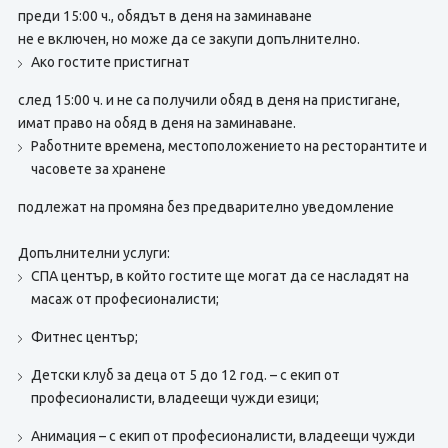
преди 15:00 ч., обядът в деня на заминаване
не е включен, но може да се закупи допълнително.
Ако гостите пристигнат
след 15:00 ч. и не са получили обяд в деня на пристигане,
имат право на обяд в деня на заминаване.
Работните времена, местоположението на ресторантите и
часовете за хранене
подлежат на промяна без предварително уведомление
Допълнителни услуги:
СПА център, в който гостите ще могат да се насладят на
масаж от професионалисти;
Фитнес център;
Детски клуб за деца от 5 до 12 год. – с екип от
професионалисти, владеещи чужди езици;
Анимация – с екип от професионалисти, владеещи чужди