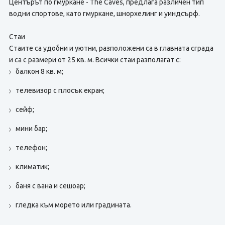
Центърът по гмуркане - The Caves, предлага различен тип
водни спортове, като гмуркане, шнорхелинг и уиндсърф.
Стаи
Стаите са удобни и уютни, разположени са в главната сграда
и са с размери от 25 кв. м. Всички стаи разполагат с:
балкон 8 кв. м;
телевизор с плосък екран;
сейф;
мини бар;
телефон;
климатик;
баня с вана и сешоар;
гледка към морето или градината.