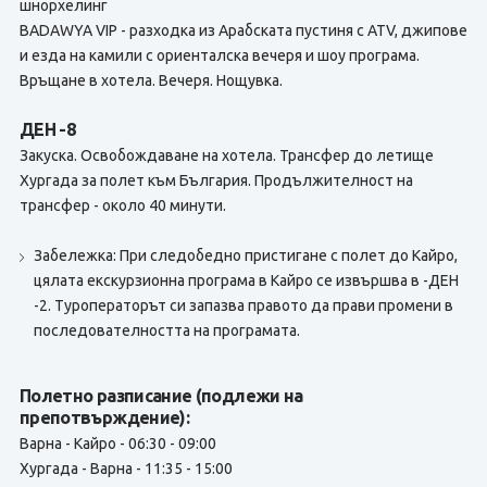
шнорхелинг
BADAWYA VIP - разходка из Арабската пустиня с ATV, джипове
и езда на камили с ориенталска вечеря и шоу програма.
Връщане в хотела. Вечеря. Нощувка.
ДЕН -8
Закуска. Освобождаване на хотела. Трансфер до летище
Хургада за полет към България. Продължителност на
трансфер - около 40 минути.
Забележка: При следобедно пристигане с полет до Кайро,
цялата екскурзионна програма в Кайро се извършва в -ДЕН
-2. Туроператорът си запазва правото да прави промени в
последователността на програмата.
Полетно разписание (подлежи на
препотвърждение):
Варна - Кайро - 06:30 - 09:00
Хургада - Варна - 11:35 - 15:00