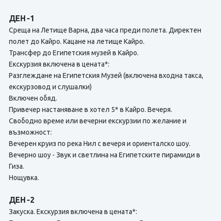
ДЕН -1
Среща на Летище Варна, два часа преди полета. Директен
полет до Кайро. Кацане на летище Кайро.
Трансфер до Египетския музей в Кайро.
Екскурзия включена в цената*:
Разглеждане на Египетския Музей (включена входна такса,
екскурзовод и слушалки)
Включен обяд.
Привечер настаняване в хотел 5* в Кайро. Вечеря.
Свободно време или вечерни екскурзии по желание и
възможност:
Вечерен круиз по река Нил с вечеря и ориенталско шоу.
Вечерно шоу - Звук и светлина на Египетските пирамиди в
Гиза.
Нощувка.
ДЕН -2
Закуска. Екскурзия включена в цената*: