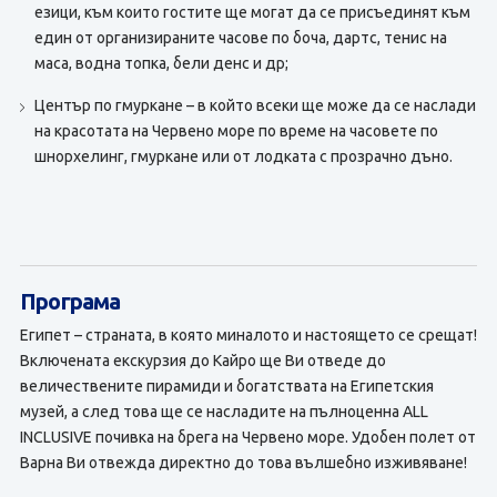
езици, към които гостите ще могат да се присъединят към
един от организираните часове по боча, дартс, тенис на
маса, водна топка, бели денс и др;
Център по гмуркане – в който всеки ще може да се наслади
на красотата на Червено море по време на часовете по
шнорхелинг, гмуркане или от лодката с прозрачно дъно.
Програма
Египет – страната, в която миналото и настоящето се срещат!
Включената екскурзия до Кайро ще Ви отведе до
величествените пирамиди и богатствата на Египетския
музей, а след това ще се насладите на пълноценна ALL
INCLUSIVE почивка на брега на Червено море. Удобен полет от
Варна Ви отвежда директно до това вълшебно изживяване!