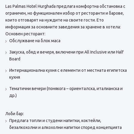
Las Palmas Hotel Hurghada предлага комфортна обстановка с
ограничен, но функционален избор от ресторанти и барове,
които отговарят на нуждите на своите гости. Ето
информация за основните заведения за хранене в хотела:
Основен ресторант:
Обслужване на блок маса
Закуска, обяд и вечеря, включени при All Inclusive или Half
Board
Интернационална кухня с елементи от местната египетска
кухня
Тематични вечери (понякога – ориенталска, италианска и
др.)
Лоби бар:
Предлага топли и студени напитки, коктейли,
безалкохолни и алкохолни напитки според концепцията