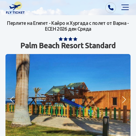
Перлите на Египет - Кайро и Хургада с полет от Варна -
Почивки от Варна
ЕСЕН 2026 ден Сряда
Екзотика
Palm Beach Resort Standard
Почивки от София/Пловдив/Бургас
Самолетни билети
Визи
Контакти
За нас