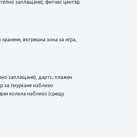
ително заплащане), фитнес център
 хранене, вътрешна зона за игра,
лно заплащане), дартс, плажен
ър за гмуркане наблизо
дни колела наблизо (срещу