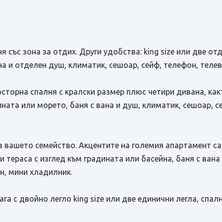
лня със зона за отдих. Други удобства: king size или две о
на и отделен душ, климатик, сешоар, сейф, телефон, теле
осторна спалня с кралски размер плюс четири дивана, какт
ината или морето, баня с вана и душ, климатик, сешоар, с
за вашето семейство. Акцентите на големия апартамент са
и тераса с изглед към градината или басейна, баня с вана
н, мини хладилник.
лага с двойно легло king size или две единични легла, спа