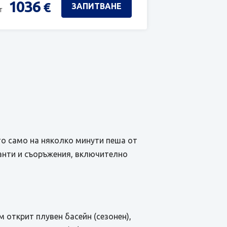
1036
€
ЗАПИТВАНЕ
т
то само на няколко минути пеша от
ранти и съоръжения, включително
м открит плувен басейн (сезонен),