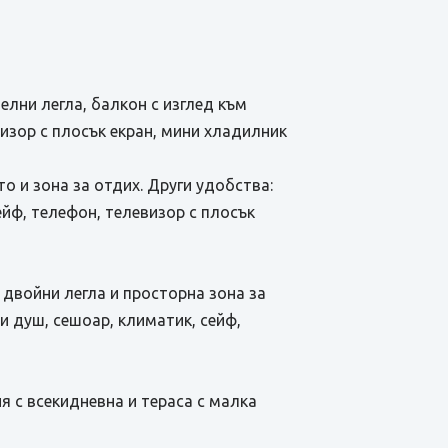
тделни легла, балкон с изглед към
визор с плосък екран, мини хладилник
о и зона за отдих. Други удобства:
ейф, телефон, телевизор с плосък
 двойни легла и просторна зона за
 и душ, сешоар, климатик, сейф,
лня с всекидневна и тераса с малка