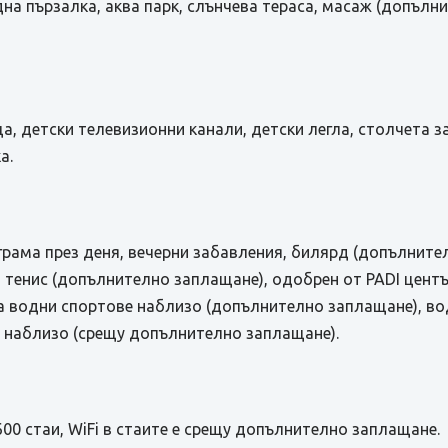
дна пързалка, аква парк, слънчева тераса, масаж (допълн
ца, детски телевизионни канали, детски легла, столчета за
а.
грама през деня, вечерни забавления, билярд (допълните
, тенис (допълнително заплащане), одобрен от PADI цент
а водни спортове наблизо (допълнително заплащане), во
 наблизо (срещу допълнително заплащане).
600 стаи, WiFi в стаите е срещу допълнително заплащане.