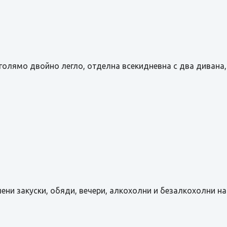
я с голямо двойно легло, отделна всекидневна с два диван
ключени закуски, обяди, вечери, алкохолни и безалкохолни