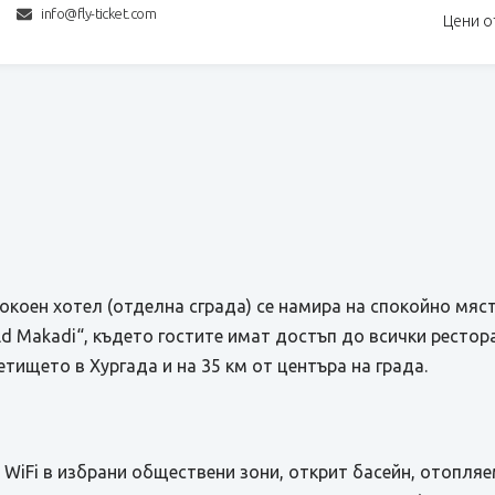
info@fly-ticket.com
Цени о
окоен хотел (отделна сграда) се намира на спокойно мяс
ld Makadi“, където гостите имат достъп до всички ресто
етището в Хургада и на 35 км от центъра на града.
 WiFi в избрани обществени зони, открит басейн, отопляе