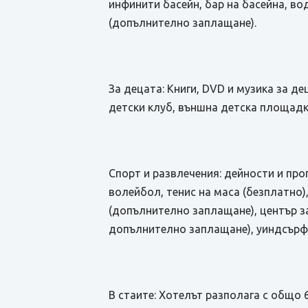
инфинити басейн, бар на басейна, во
(допълнително заплащане).
За децата: Книги, DVD и музика за де
детски клуб, външна детска площадк
Спорт и развлечения: дейности и про
волейбол, тенис на маса (безплатно)
(допълнително заплащане), център з
допълнително заплащане), уиндсърф
В стаите: Хотелът разполага с общо 