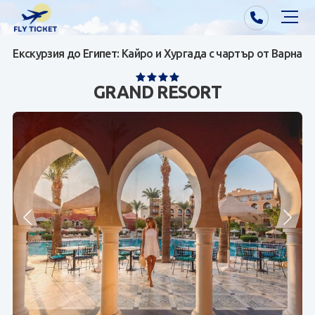
Екскурзия до Египет: Кайро и Хургада с чартър от Варна
Почивки от Варна
GRAND RESORT
Екзотика
Почивки от София/Пловдив/Бургас
Самолетни билети
Визи
Контакти
За нас