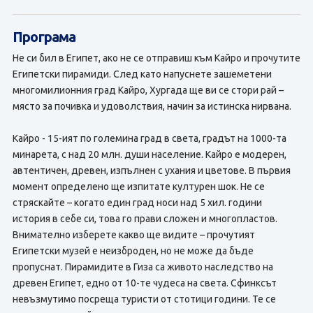
Програма
Не си бил в Египет, ако не се отправиш към Кайро и прочутите
Египетски пирамиди. След като напуснете зашеметени
многомилионния град Кайро, Хургада ще ви се стори рай –
място за почивка и удоволствия, начин за истинска нирвана.
Кайро - 15-ият по големина град в света, градът на 1000-та
минарета, с над 20 млн. души население. Кайро е модерен,
автентичен, древен, изпълнен с ухания и цветове. В първия
момент определено ще изпитате културен шок. Не се
стряскайте – когато един град носи над 5 хил. години
история в себе си, това го прави сложен и многопластов.
Внимателно изберете какво ще видите – прочутият
Египетски музей е неизброден, но не може да бъде
пропуснат. Пирамидите в Гиза са живото наследство на
древен Египет, едно от 10-те чудеса на света. Сфинксът
невъзмутимо посреща туристи от стотици години. Те се