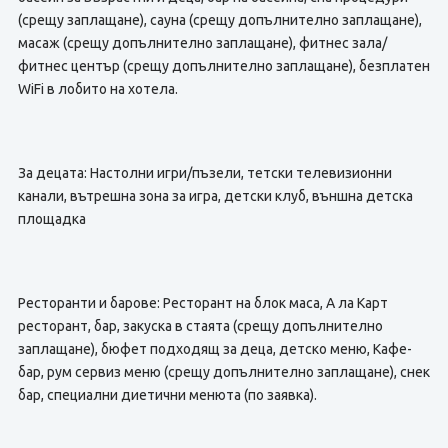
(срещу заплащане), сауна (срещу допълнително заплащане),
масаж (срещу допълнително заплащане), фитнес зала/
фитнес център (срещу допълнително заплащане), безплатен
WiFi в лобито на хотела.
За децата: Настолни игри/пъзели, тетски телевизионни
канали, вътрешна зона за игра, детски клуб, външна детска
площадка
Ресторанти и барове: Ресторант на блок маса, А ла Карт
ресторант, бар, закуска в стаята (срещу допълнително
заплащане), бюфет подходящ за деца, детско меню, Кафе-
бар, рум сервиз меню (срещу допълнително заплащане), снек
бар, специални диетични менюта (по заявка).