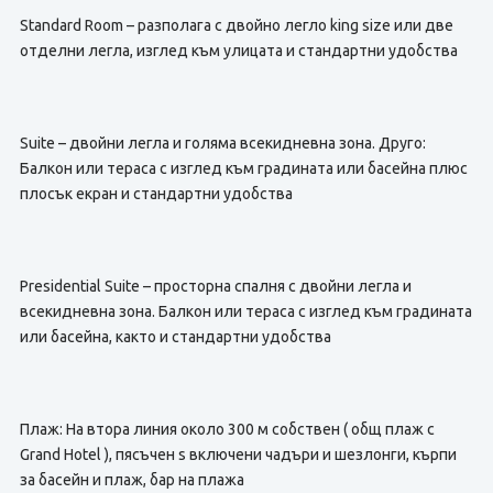
Standard Room – разполага с двойно легло king size или две
отделни легла, изглед към улицата и стандартни удобства
Suite – двойни легла и голяма всекидневна зона. Друго:
Балкон или тераса с изглед към градината или басейна плюс
плосък екран и стандартни удобства
Presidential Suite – просторна спалня с двойни легла и
всекидневна зона. Балкон или тераса с изглед към градината
или басейна, както и стандартни удобства
Плаж: На втора линия около 300 м собствен ( общ плаж с
Grand Hotel ), пясъчен s включени чадъри и шезлонги, кърпи
за басейн и плаж, бар на плажа