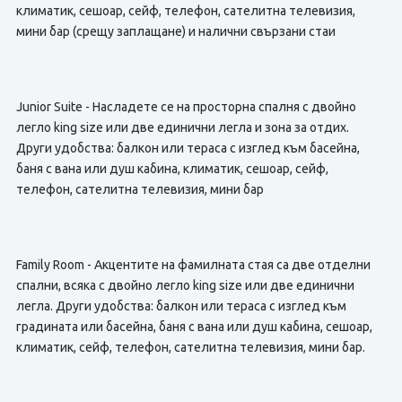
климатик, сешоар, сейф, телефон, сателитна телевизия,
мини бар (срещу заплащане) и налични свързани стаи
Junior Suite - Насладете се на просторна спалня с двойно
легло king size или две единични легла и зона за отдих.
Други удобства: балкон или тераса с изглед към басейна,
баня с вана или душ кабина, климатик, сешоар, сейф,
телефон, сателитна телевизия, мини бар
Family Room - Акцентите на фамилната стая са две отделни
спални, всяка с двойно легло king size или две единични
легла. Други удобства: балкон или тераса с изглед към
градината или басейна, баня с вана или душ кабина, сешоар,
климатик, сейф, телефон, сателитна телевизия, мини бар.