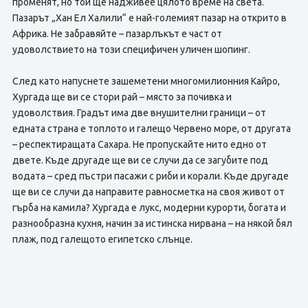
променят, но той ще надживее цялото време на света.
Пазарът „Хан Ел Халили“ е най-големият пазар на открито в
Африка. Не забравяйте – пазарлъкът е част от
удоволствието на този специфичен уличен шопинг.
След като напуснете зашеметени многомилионния Кайро,
Хургада ще ви се стори рай – място за почивка и
удоволствия. Градът има две внушителни граници – от
едната страна е топлото и галещо Червено море, от другата
– респектиращата Сахара. Не пропускайте нито едно от
двете. Къде другаде ще ви се случи да се загубите под
водата – сред пъстри пасажи с риби и корали. Къде другаде
ще ви се случи да направите равносметка на своя живот от
гърба на камила? Хургада е лукс, модерни курорти, богата и
разнообразна кухня, начин за истинска нирвана – на някой бял
плаж, под галещото египетско слънце.