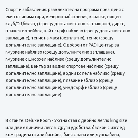
Спорт и забавления: развлекателна програма през деня с
екип от аниматори, вечерни забавления, караоке, нощен
клуб/DJ,билярд (срещу допълнително заплащане), дартс,
плажен волейбол, кайт сърф наблизо (срещу допълнително
заплащане), тенис на маса (безплатно), тенис (срещу
допълнително заплащане), Одобрен от PADI център за
гмуркане наблизо (срещу допълнително заплащане),
гмуркане с шнорхел наблизо (срещу допълнително
заплащане), център за водни спортове наблизо (срещу
допълнително заплащане), водни колела наблизо (срещу
допълнително заплащане), плаване наблизо (срещу
допълнително заплащане), уиндсърф наблизо (срещу
допълнително заплащане)
В стаите: Deluxe Room - Уютна стая с двойно легло king size
или две единични легла. Други удобства: балкон с изглед
към градината или басейна, баня с вана или душ кабина,