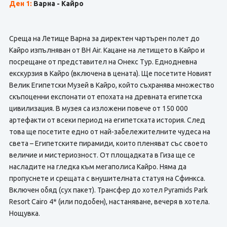
Ден 1:
Варна - Кайро
Среща на Летище Варна за директен чартърен полет до
Кайро изпълняван от BH Air. Кацане на летището в Кайро и
посрещане от представител на Онекс Тур. Еднодневна
екскурзия в Кайро (включена в цената). Ще посетите Новият
Велик Египетски Музей в Кайро, който съхранява множество
скъпоценни експонати от епохата на древната египетска
цивилизация. В музея са изложени повече от 150 000
артефакти от всеки период на египетската история. След
това ще посетите едно от най-забележителните чудеса на
света – Египетските пирамиди, които пленяват със своето
величие и мистериозност. От площадката в Гиза ще се
насладите на гледка към мегаполиса Кайро. Няма да
пропуснете и срещата с внушителната статуя на Сфинкса.
Включен обяд (сух пакет). Трансфер до хотел Pyramids Park
Resort Cairo 4* (или подобен), настаняване, вечеря в хотела.
Нощувка.