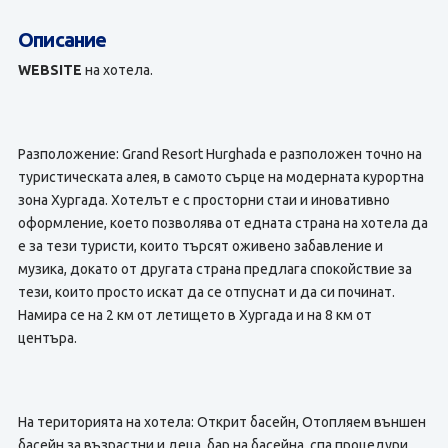
Описание
WEBSITE
на хотела.
Разположение: Grand Resort Hurghada e разположен точно на
туристическата алея, в самото сърце на модерната курортна
зона Хургада. Хотелът е с просторни стаи и иновативно
оформление, което позволява от едната страна на хотела да
е за тези туристи, които търсят оживено забавление и
музика, докато от другата страна предлага спокойствие за
тези, които просто искат да се отпуснат и да си починат.
Намира се на 2 км от летището в Хургада и на 8 км от
центъра.
На територията на хотела: Открит басейн, Отопляем външен
басейн за възрастни и деца, бар на басейна, спа процедури