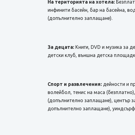
На територията на хотела:
Безплате
инфинити басейн, бар на басейна, во
(допълнително заплащане).
За децата:
Книги, DVD и музика за д
детски клуб, външна детска площадк
Спорт и развлечения:
дейности и пр
волейбол, тенис на маса (безплатно)
(допълнително заплащане), център з
допълнително заплащане), уиндсърф