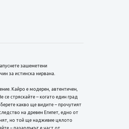
 напуснете зашеметени
чин за истинска нирвана.
ление. Кайро е модерен, автентичен,
е се стряскайте – когато един град
зберете какво ще видите – прочутият
следство на древен Египет, едно от
енят, но той ще надживее цялото
яйте – пазарлъкът е част от