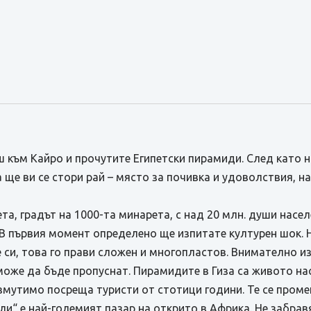
виш към Кайро и прочутите Египетски пирамиди. След като
ще ви се стори рай – място за почивка и удоволствия, на
ета, градът на 1000-та минарета, с над 20 млн. души насе
. В първия момент определено ще изпитате културен шок. Н
бе си, това го прави сложен и многопластов. Внимателно и
 може да бъде пропуснат. Пирамидите в Гиза са живото на
ъзмутимо посреща туристи от стотици години. Те се пром
ли“ е най-големият пазар на открито в Африка. Не забрав