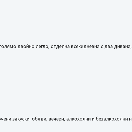
я с голямо двойно легло, отделна всекидневна с два диван
включени закуски, обяди, вечери, алкохолни и безалкохолн