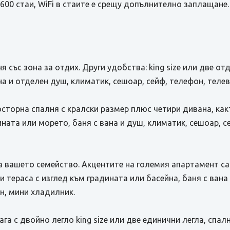
600 стаи, WiFi в стаите е срещу допълнително заплащане.
лня със зона за отдих. Други удобства: king size или две о
на и отделен душ, климатик, сешоар, сейф, телефон, теле
осторна спалня с кралски размер плюс четири дивана, какт
ината или морето, баня с вана и душ, климатик, сешоар, с
за вашето семейство. Акцентите на големия апартамент са
и тераса с изглед към градината или басейна, баня с вана
н, мини хладилник.
лага с двойно легло king size или две единични легла, спа