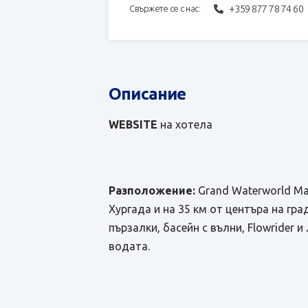
+359 877 78 74 60
Свържете се с нас:
Описание
WEBSITE
на хотела
Разположение:
Grand Waterworld Ma
Хургада и на 35 км от центъра на гр
пързалки, басейн с вълни, Flowrider 
водата.