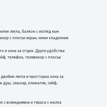
тделни легла, балкон с изглед към
визор с плосък екран, мини хладилник
о и зона за отдих. Други удобства:
ейф, телефон, телевизор с плосък
 двойни легла и просторна зона за
 и душ, сешоар, климатик, сейф,
лня с всекидневна и тераса с малка