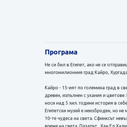
Програма
Не си бил в Египет, ако не се отпра
многомилионния град Кайро, Хургада 
Кайро - 15-ият по големина град в св
древен, изпълнен с ухания и цветове
носи над 5 хил. години история в се
Египетски музей е неизброден, но не
10-те чудеса на света. Сфинксът нев
време на света. Пазарът „Хан Ел Хали