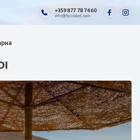
+359 877 78 74 60
info@fly-ticket.com
арна
DI