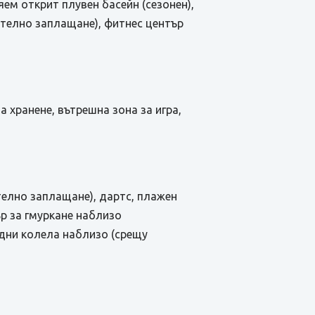
ем открит плувен басейн (сезонен),
ително заплащане), фитнес център
а хранене, вътрешна зона за игра,
телно заплащане), дартс, плажен
ър за гмуркане наблизо
дни колела наблизо (срещу