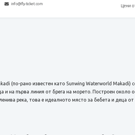
info@fly-ticket.com
Цени о
kadi (по-рано известен като Sunwing Waterworld Makadi) 
ада и на първа линия от брега на морето. Построен около 
и ленива река, това е идеалното място за бебета и деца о