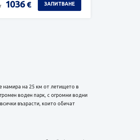
1036
€
ЗАПИТВАНЕ
т
се намира на 25 км от летището в
огромен воден парк, с огромни водни
т всички възрасти, които обичат