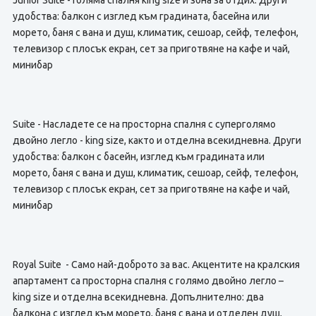
Junior Suite - Голяма спалня king size и зона за отдих. Други
удобства: балкон с изглед към градината, басейна или
морето, баня с вана и душ, климатик, сешоар, сейф, телефон,
телевизор с плосък екран, сет за приготвяне на кафе и чай,
минибар
Suite - Насладете се на просторна спалня с суперголямо
двойно легло - king size, както и отделна всекидневна. Други
удобства: балкон с басейн, изглед към градината или
морето, баня с вана и душ, климатик, сешоар, сейф, телефон,
телевизор с плосък екран, сет за приготвяне на кафе и чай,
минибар
Royal Suite - Само най-доброто за вас. Акцентите на кралския
апартамент са просторна спалня с голямо двойно легло –
king size и отделна всекидневна. Допълнително: два
балкона с изглед към морето, баня с вана и отделен душ,