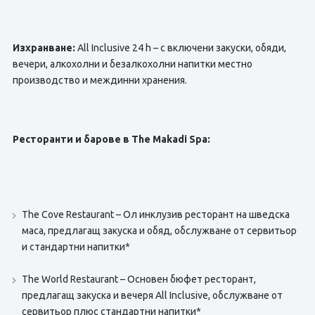
Изхранване:
All Inclusive 24 h – с включени закуски, обяди,
вечери, алкохолни и безалкохолни напитки местно
производство и междинни хранения.
Ресторанти и барове в The Makadi Spa:
The Cove Restaurant – Ол инклузив ресторант на шведска
маса, предлагащ закуска и обяд, обслужване от сервитьор
и стандартни напитки*
The World Restaurant – Основен бюфет ресторант,
предлагащ закуска и вечеря All Inclusive, обслужване от
сервитьор плюс стандартни напитки*