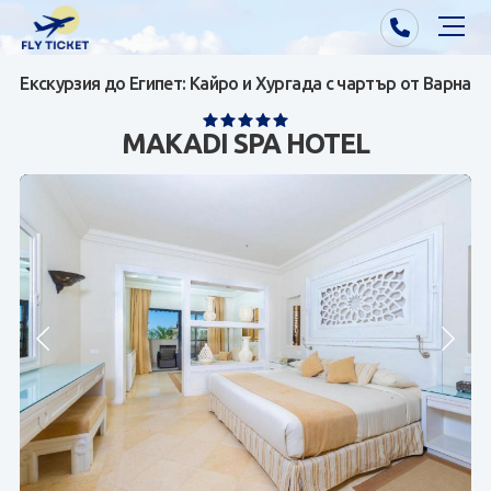
Екскурзия до Египет: Кайро и Хургада с чартър от Варна
Почивки от Варна
MAKADI SPA HOTEL
Екзотика
Почивки от София/Пловдив/Бургас
Самолетни билети
Визи
Контакти
За нас