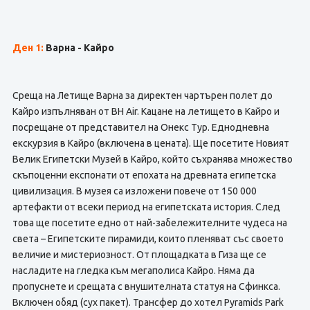
Ден 1:
Варна - Кайро
Среща на Летище Варна за директен чартърен полет до
Кайро изпълняван от BH Air. Кацане на летището в Кайро и
посрещане от представител на Онекс Тур. Еднодневна
екскурзия в Кайро (включена в цената). Ще посетите Новият
Велик Египетски Музей в Кайро, който съхранява множество
скъпоценни експонати от епохата на древната египетска
цивилизация. В музея са изложени повече от 150 000
артефакти от всеки период на египетската история. След
това ще посетите едно от най-забележителните чудеса на
света – Египетските пирамиди, които пленяват със своето
величие и мистериозност. От площадката в Гиза ще се
насладите на гледка към мегаполиса Кайро. Няма да
пропуснете и срещата с внушителната статуя на Сфинкса.
Включен обяд (сух пакет). Трансфер до хотел Pyramids Park