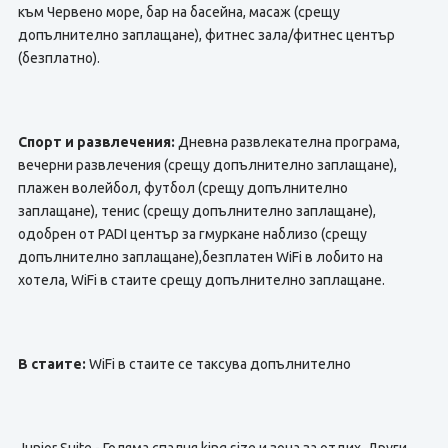
към Червено море, бар на басейна, масаж (срещу
допълнително заплащане), фитнес зала/фитнес център
(безплатно).
Спорт и развлечения:
Дневна развлекателна програма,
вечерни развлечения (срещу допълнително заплащане),
плажен волейбол, футбол (срещу допълнително
заплащане), тенис (срещу допълнително заплащане),
одобрен от PADI център за гмуркане наблизо (срещу
допълнително заплащане),безплатен WiFi в лобито на
хотела, WiFi в стаите срещу допълнително заплащане.
В стаите:
WiFi в стаите се таксува допълнително