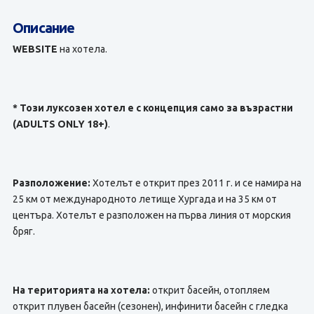
Описание
WEBSITE
на хотела.
* Този луксозен хотел е с концепция само за възрастни
(ADULTS ONLY 18+)
.
Разположение:
Хотелът е открит през 2011 г. и се намира на
25 км от международното летище Хургада и на 35 км от
центъра. Хотелът е разположен на първа линия от морския
бряг.
На територията на хотела:
открит басейн, отопляем
открит плувен басейн (сезонен), инфинити басейн с гледка