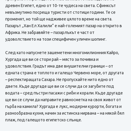
древен Египет, едно от 10-те чудеса на света. Сфинксът
невъзмутимо посреща туристи от стотици години. Те се
променят, но той ще надживее цялото време на света.
Пазарът „Хан Ел Халили“ е най-големият пазар на открито в
Африка. Не забравяйте – пазарлъкът е част от
удоволствието на този специфичен уличен шопинг.
След като напуснете зашеметени многомилионния Кайро,
Хургада ще ви се стори рай – място за почивка и
удоволствия. Градът има две внушителни граници – от
едната страна е топлото и галещо Червено море, от другата
– респектиращата Сахара. Не пропускайте нито едно от
двете. Къде другаде ще ви се случи да се загубите под
водата – сред пъстри пасажи с риби и корали. Къде другаде
ще ви се случи да направите равносметка на своя живот от
гърба на камила? Хургада е лукс, модерни курорти, богата и
разнообразна кухня, начин за истинска нирвана – на някой бял
плаж, под галещото египетско слънце.