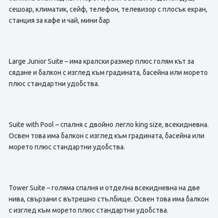
сешоар, климатик, сейф, телефон, телевизор с плосък екран,
станция за кафе и чай, мини бар
Large Junior Suite – има кралски размер плюс голям кът за
сядане и балкон с изглед към градината, басейна или морето
плюс стандартни удобства.
Suite with Pool – спалня с двойно легло king size, всекидневна.
Освен това има балкон с изглед към градината, басейна или
морето плюс стандартни удобства.
Tower Suite – голяма спалня и отделна всекидневна на две
нива, свързани с вътрешно стълбище. Освен това има балкон
с изглед към морето плюс стандартни удобства.