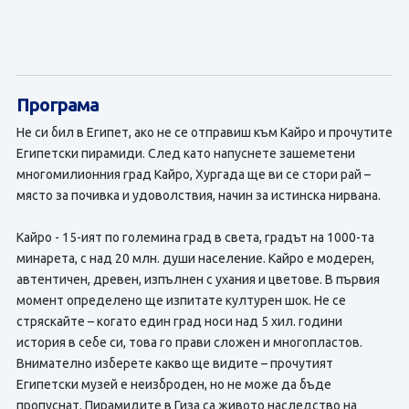
Програма
Не си бил в Египет, ако не се отправиш към Кайро и прочутите
Египетски пирамиди. След като напуснете зашеметени
многомилионния град Кайро, Хургада ще ви се стори рай –
място за почивка и удоволствия, начин за истинска нирвана.
Кайро - 15-ият по големина град в света, градът на 1000-та
минарета, с над 20 млн. души население. Кайро е модерен,
автентичен, древен, изпълнен с ухания и цветове. В първия
момент определено ще изпитате културен шок. Не се
стряскайте – когато един град носи над 5 хил. години
история в себе си, това го прави сложен и многопластов.
Внимателно изберете какво ще видите – прочутият
Египетски музей е неизброден, но не може да бъде
пропуснат. Пирамидите в Гиза са живото наследство на