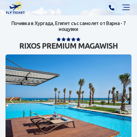
Почивка в Хургада, Египет със самолет от Варна - 7
Почивки от Варна
нощувки
Екзотика
RIXOS PREMIUM MAGAWISH
Почивки от София/Пловдив/Бургас
Самолетни билети
Визи
Контакти
За нас