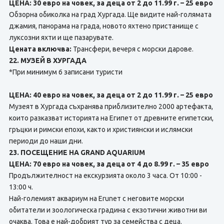
ЦЕНА: 30 евро на човек, за деца от 2 до 11.99 г. – 25 евро
Обзорна обиколка на град Хургада. Ще видите най-голямата
джамия, панорама на града, новото яхтено пристанище с
луксозни яхти и ще пазарувате.
Цената включва:
Трансфери, вечеря с морски дарове.
22. МУЗЕЙ В ХУРГАДА
*При минимум 6 записани туристи
ЦЕНА: 40 евро на човек, за деца от 2 до 11.99 г. – 25 евро
Музеят в Хургада съхранява приблизително 2000 артефакта,
които разказват историята на Египет от древните египетски,
гръцки и римски епохи, както и християнски и ислямски
периоди до наши дни.
23. ПОСЕЩЕНИЕ НА GRAND AQUARIUM
ЦЕНА: 70 евро на човек, за деца от 4 до 8.99 г. – 35 евро
Продължителност на екскурзията около 3 часа. От 10:00 -
13:00 ч.
Най-големият аквариум на Eruneт с неговите морски
обитатели и зоологическа градина с екзотични животни ви
очаква. Това е най-добрият тур за семейства с деца.