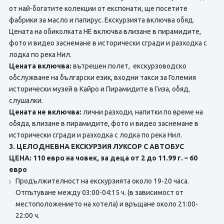
от най-богатите колекции от експонати, ще посетите
фабрики за масло и папирус. Екскурзията включва обяд.
Цената на обиколката НЕ включва влизане в пирамидите,
фото и видео заснемане в исторически сгради и разходка с
лодка по река Нил.
Цената включва:
вътрешен полет, екскурзоводско
обслужване на български език, входни такси за Големия
исторически музей в Кайро и Пирамидите в Гиза, обяд,
слушалки.
Цената не включва:
лични разходи, напитки по време на
обяда, влизане в пирамидите, фото и видео заснемане в
исторически сгради и разходка с лодка по река Нил.
3. ЦЕЛОДНЕВНА ЕКСКУРЗИЯ ЛУКСОР С АВТОБУС
ЦЕНА: 110 евро на човек, за деца от 2 до 11.99 г. – 60
евро
Продължителност на екскурзията около 19-20 часа.
Отпътуване между 03:00-04:15 ч. (в зависимост от
местоположението на хотела) и връщане около 21:00-
22:00 ч.