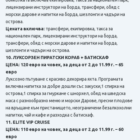
обиколката включва екипировка, такса за национален парк,
лицензирани инструктори на борда, трансфери, обяд с
морски дарове и напитки на борда, шезлонги и чадъри на
острова.
Цената включва:
трансфери, екипировка, такса за
национален парк, лицензирани инструктори на борда,
трансфери, обяд с морски дарове и напитки на борда,
шезлонги и чадъри на острова.
10. ЛУКСОРЗЕН ПИРАТСКИ КОРАБ + БАТИСКАФ
ЦЕНА: 120 евро на човек, за деца от 2 до 11.99 г. – 65
евро
Луксозно пътуване с красиво декорира яхта. Програмата
включва напитка за добре дошли със закуски,1 спирка на
острова,1 спирка за гмуркане с шнорхел, обяд на шведска
маса с разнообразно меню и морски Дарове, пресни плодове
на връщане към пристанището, неограничени безалкохолни
напитки, чай и кафе и разходка с батискаф.
11. ELITE VIP CRUISE
ЦЕНА: 110 евро на човек, за деца от 2 до 11.99 г. – 60
евро