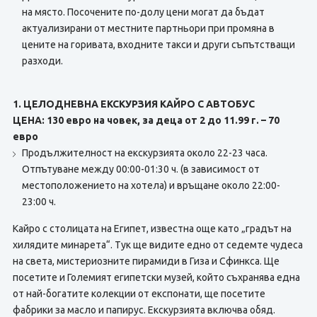
на място. Посочените по-долу цени могат да бъдат
актуализирани от местните партньори при промяна в
цените на горивата, входните такси и други съпътстващи
разходи.
1. ЦЕЛОДНЕВНА ЕКСКУРЗИЯ КАЙРО С АВТОБУС
ЦЕНА: 130 евро на човек, за деца от 2 до 11.99 г. – 70
евро
Продължителност на екскурзията около 22-23 часа.
Отпътуване между 00:00-01:30 ч. (в зависимост от
местоположението на хотела) и връщане около 22:00-
23:00 ч.
Кайро с столицата на Египет, известна още като „градът на
хилядите минарета“. Тук ще видите едно от седемте чудеса
на света, мистериозните пирамиди в Гиза и Сфинкса. Ще
посетите и Големият египетски музей, който съхранява една
от най-богатите колекции от експонати, ще посетите
фабрики за масло и папирус. Екскурзията включва обяд.