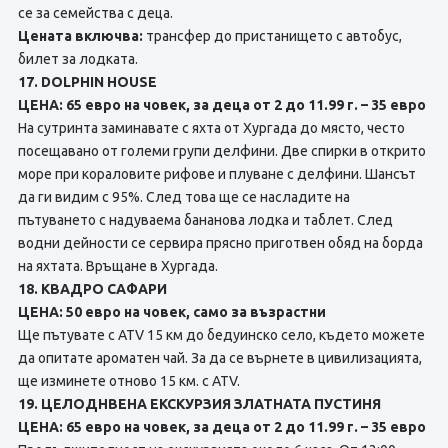
се за семейства с деца.
Цената включва:
трансфер до пристанището с автобус,
билет за лодката.
17. DOLPHIN HOUSE
ЦЕНА: 65 евро на човек, за деца от 2 до 11.99 г. – 35 евро
На сутринта заминавате с яхта от Хургада до място, често
посещавано от големи групи делфини. Две спирки в открито
море при кораловите рифове и плуване с делфини. Шансът
да ги видим с 95%. След това ще се насладите на
пътуването с надуваема бананова лодка и таблет. След
водни дейности се сервира прясно приготвен обяд на борда
на яхтата. Връщане в Хургада.
18. КВАДРО САФАРИ
ЦЕНА: 50 евро на човек, само за възрастни
Ще пътувате с ATV 15 км до бедуинско село, където можете
да опитате ароматен чай. За да се върнете в цивилизацията,
ще изминете отново 15 км. с ATV.
19. ЦЕЛОДНВЕНА ЕКСКУРЗИЯ ЗЛАТНАТА ПУСТИНЯ
ЦЕНА: 65 евро на човек, за деца от 2 до 11.99 г. – 35 евро