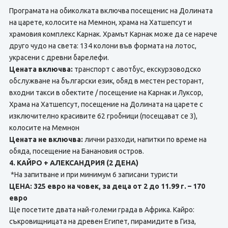
Програмата на обиколката включва посещенис на Долината
на царете, колосите на Мемнон, храма на Хатшепсут и
храмовия комплекс Карнак. Храмът Карнак може да се нарече
друго чудо на света: 134 колони във формата на лотос,
украсени с древни барелефи.
Цената включва:
транспорт с авотбус, екскурзоводско
обслужване на български език, обяд в местен ресторант,
входни такси в обектите / посещение на Карнак и Луксор,
Храма на Хатшепсут, посещение на Долината на царете с
изключително красивите 62 гробници (посещават се 3),
колосите на Мемнон
Цената не включва:
лични разходи, напитки по време на
обяда, посещение на Банановия остров.
4. КАЙРО + АЛЕКСАНДРИЯ (2 ДЕНА)
*На запитване и при минимум 6 записани туристи
ЦЕНА: 325 евро на човек, за деца от 2 до 11.99 г. – 170
евро
Ще посетите двата най-големи града в Африка. Кайро:
съкровищницата на древен Египет, пирамидите в Гиза,