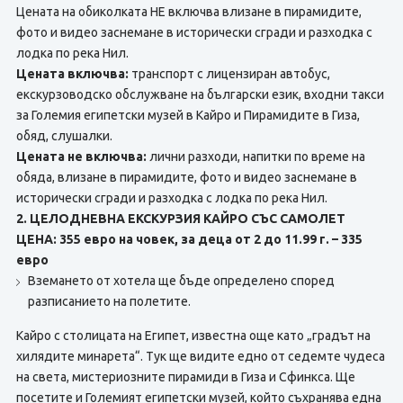
Цената на обиколката НЕ включва влизане в пирамидите,
фото и видео заснемане в исторически сгради и разходка с
лодка по река Нил.
Цената включва:
транспорт с лицензиран автобус,
екскурзоводско обслужване на български език, входни такси
за Големия египетски музей в Кайро и Пирамидите в Гиза,
обяд, слушалки.
Цената не включва:
лични разходи, напитки по време на
обяда, влизане в пирамидите, фото и видео заснемане в
исторически сгради и разходка с лодка по река Нил.
2. ЦЕЛОДНЕВНА ЕКСКУРЗИЯ КАЙРО СЪС САМОЛЕТ
ЦЕНА: 355 евро на човек, за деца от 2 до 11.99 г. – 335
евро
Вземането от хотела ще бъде определено според
разписанието на полетите.
Кайро с столицата на Египет, известна още като „градът на
хилядите минарета“. Тук ще видите едно от седемте чудеса
на света, мистериозните пирамиди в Гиза и Сфинкса. Ще
посетите и Големият египетски музей, който съхранява една