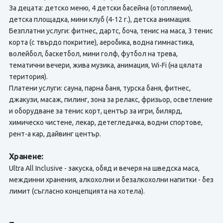
За децата: детско меню, 4 детски басейна (отопляеми),
детска площадка, мини клуб (4-12 г.), детска анимация.
Безплатни услуги: фитнес, дартс, боча, тенис на маса, 3 тенис
кортa (с твърдо покритие), аеробика, водна гимнастика,
волейбол, баскетбол, мини голф, футбол на трева,
тематични вечери, жива музика, анимация, Wi-Fi (на цялата
територия).
Платени услуги: сауна, парна баня, турска баня, фитнес,
джакузи, масаж, пилинг, зона за релакс, фризьор, осветление
и оборудване за тенис корт, център за игри, билярд,
химическо чистене, лекар, детегледачка, водни спортове,
рент-а кар, дайвинг център.
Хранене:
Ultra All Inclusive - закуска, обяд и вечеря на шведска маса,
междинни хранения, алкохолни и безалкохолни напитки - без
лимит (съгласно концепцията на хотела).