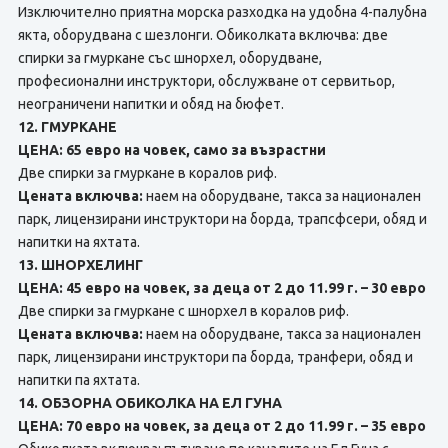
Изключително приятна морска разходка на удобна 4-палубна
якта, оборудвана с шезлонги. Обиколката включва: две
спирки за гмуркане със шнорхел, оборудване,
професионални инструктори, обслужване от сервитьор,
неограничени напитки и обяд на бюфет.
12. ГМУРКАНЕ
ЦЕНА: 65 евро на човек, само за възрастни
Две спирки за гмуркане в коралов риф.
Цената включва:
наем на оборудване, такса за национален
парк, лицензирани инструктори на борда, трапсфсери, обяд и
напитки на яхтата.
13. ШНОРХЕЛИНГ
ЦЕНА: 45 евро на човек, за деца от 2 до 11.99 г. – 30 евро
Две спирки за гмуркане с шнорхел в коралов риф.
Цената включва:
наем на оборудване, такса за национален
парк, лицензирани инструктори па борда, транфери, обяд и
напитки па яхтата.
14. ОБЗОРНА ОБИКОЛКА НА ЕЛ ГУНА
ЦЕНА: 70 евро на човек, за деца от 2 до 11.99 г. – 35 евро