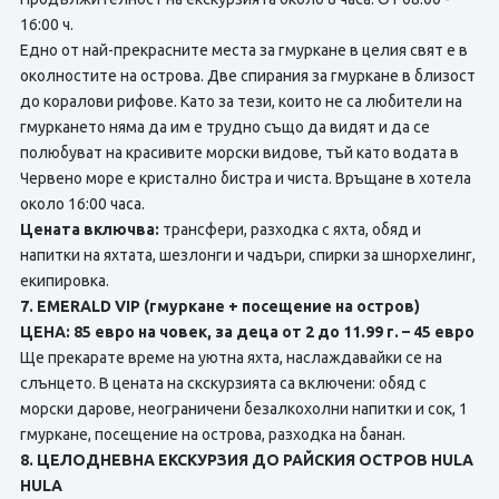
16:00 ч.
Едно от най-прекрасните места за гмуркане в целия свят е в
околностите на острова. Две спирания за гмуркане в близост
до коралови рифове. Като за тези, които не са любители на
гмуркането няма да им е трудно също да видят и да се
полюбуват на красивите морски видове, тъй като водата в
Червено море е кристално бистра и чиста. Връщане в хотела
около 16:00 часа.
Цената включва:
трансфери, разходка с яхта, обяд и
напитки на яхтата, шезлонги и чадъри, спирки за шнорхелинг,
екипировка.
7. EMERALD VIP (гмуркане + посещение на остров)
ЦЕНА: 85 евро на човек, за деца от 2 до 11.99 г. – 45 евро
Ще прекарате време на уютна яхта, наслаждавайки се на
слънцето. В цената на скскурзията сa включени: обяд с
морски дарове, неограничени безалкохолни напитки и сок, 1
гмуркане, посещение на острова, разходка на банан.
8. ЦЕЛОДНЕВНА ЕКСКУРЗИЯ ДО РАЙСКИЯ ОСТРОВ HULA
HULA