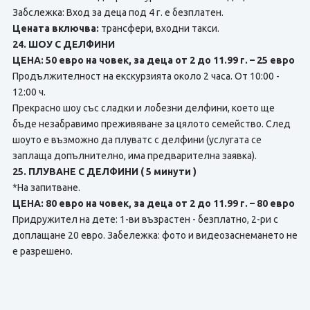
Забслежка: Вход за деца под 4 г. е безплатен.
Цената включва:
трансфери, входни такси.
24. ШОУ С ДЕЛФИНИ
ЦЕНА: 50 евро на човек, за деца от 2 до 11.99 г. – 25 евро
Продължителност на екскурзията около 2 часа. От 10:00 -
12:00 ч.
Прекрасно шоу със сладки и лобезни делфини, което ще
бъде незабравимо преживяване за цялото семейство. След
шоуто е възможно да плуватс с делфини (услугата се
заплаща допълнително, има предварителна заявка).
25. ПЛУВАНЕ С ДЕЛФИНИ ( 5 минути )
*На запитване.
ЦЕНА: 80 евро на човек, за деца от 2 до 11.99 г. – 80 евро
Придружител на дете: 1-ви възрастен - безплатно, 2-ри с
доплащане 20 евро. Забележка: фото и видеозаснемането не
е разрешено.