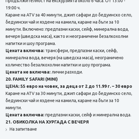
Продължителност на екскурзията около 6 часа. От 13:00 -
19:00 ч.
Каране на ATV за 40 минути, джип сафари до бедуинско село,
бедуински чай и яздене на камила, каране на бъги за 10
минути. Включено: предпазни каски, сейф, минерална вода,
вечеря (шведска маса), както и неограничени безалкохолни
напитки и шоу програма.
Цената включва:
трансфери, предпазни каски, сейф,
минерална вода, вечеря (на шведска маса), неограничено
количество безалкохолни напитки и шоу програма.
Цената не включва:
лични разходи.
20. FAMILY SAFARI (MINI)
ЦЕНА: 55 евро на човек, за деца от 2 до 11.99 г. – 30 евро
Каране на ATV за 30 минути, джип сафари до бедуинско село,
бедуински чай и яздене на камила, каране на бъги за 10
минути.
Цената включва:
предпазни каски, сейф и минерална вода.
21. ОБИКОЛКА НА ХУРГАДА С ВЕЧЕРЯ
На запитване