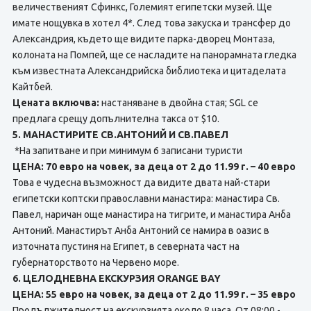
величественият Сфинкс, Големият египетски музей. Ще
имате нощувка в хотел 4*. След това закуска и трансфер до
Александрия, където ще видите парка-дворец Монтаза,
колоната на Помпей, ще се насладите на панорамната гледка
към известната Александрийска библиотека и цитаделата
Кайтбей.
Цената включва:
настаняване в двойна стая; SGL се
предлага срещу допълнителна такса от $10.
5. МАНАСТИРИТЕ СВ.АНТОНИЙ И СВ.ПАВЕЛ
*На запитване и при минимум 6 записани туристи
ЦЕНА: 70 евро на човек, за деца от 2 до 11.99 г. – 40 евро
Това е чудесна възможност да видите двата най-стари
египетски коптски православни манастира: манастира Св.
Павел, наричан още манастира на тигрите, и манастира Анба
Антоний. Манастирът Анба Антоний се намира в оазис в
източната пустиня на Египет, в северната част на
губернаторството на Червено море.
6. ЦЕЛОДНЕВНА ЕКСКУРЗИЯ ORANGE BAY
ЦЕНА: 55 евро на човек, за деца от 2 до 11.99 г. – 35 евро
Продължителност на екскурзията около 8 часа. От 08:00 -