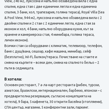
View, 240 м2, луксозна и напълно обзаведена вила с една
спалня, една стая с две единични легла и една единична
спалня, 3 бани, хол, трапезария, голяма тераса), Royal Villa (Sea
& Pool View, 944 м2, луксозна и напълно обзаведена вила с 2
двойни спални и 2 стаи с 2 единични легла, една стая за
иконом и хол, 4 бани, напълно оборудвана кухня, кът за
хранене и камериерска стая, 4 минибара, голяма тераса,
личен иконом).
Всички стаи са оборудвани с климатик, телевизор, телефон,
баня с душ/вана, сешоар, кафе машина, минибар, сейф
(безплатно), Wi-Fi, балкон/тераса. Почистване на стаите и
смяна на кърпите – всеки ден, смяна на спалното бельо – 2
пъти в седмицата.
В хотела:
Основен ресторант, 7 а-ла-карт ресторанта (рибен, турски,
азиатски, бразилски, интернационален, барбекю, японски – с
предварителна резервация, съгласно концепцията на
хотела), 9 бара, 5 кафенета, 30 открити басейна (отопляеми),
СПА център, магазини, 5 конферентни зали, паркинг.