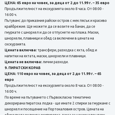
ЦЕНА: 65 евро на човек, за деца от 2 до 11.99 г. – 35 евро
Продължителност на екскурзията около 8 часа. От 08:00 -
16:00 ч.
Пътуванс до приказния райски остров с мек пясък и красиво
крайбрежие. Ще можете да ce возите на банан, да ce
гмуркате с шнорхел и да ce отпуснете нa плажа. Маски,
шнорхели, плавници и обяд са включени в цената на
скскурзията.
Цената включва:
трансфери, разходка с яхта, обяд и
напитки на яхтата, маски, шнорхели и плавници.
Цената не включва:
лични разходи.
9. ПИРАТСКИ КОРАБ
ЦЕНА: 110 евро на човек, за деца от 2 до 11.99 г. – 65
евро
Продължителност на екскурзията около 8 часа. От 08:00 -
16:00 ч.
По време на пътуването с Първокласна тематично
декорирана пиратска лодка - ще имате 2 спирки за гмуркане с
шнорхел и посещение на Портокаловия остров. Цената на