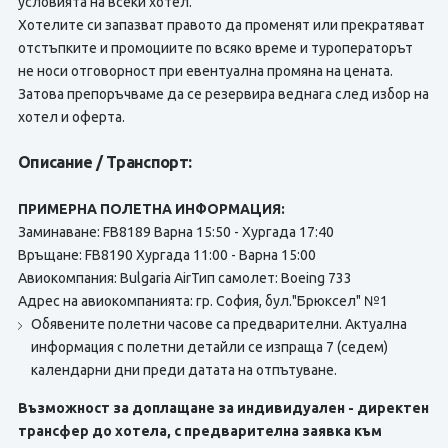
условията на всеки хотел.
Хотелите си запазват правото да променят или прекратяват
отстъпките и промоциите по всяко време и туроператорът
не носи отговорност при евентуална промяна на цената.
Затова препоръчваме да се резервира веднага след избор на
хотел и оферта.
Описание / Транспорт:
ПРИМЕРНА ПОЛЕТНА ИНФОРМАЦИЯ:
Заминаване: FB8189 Варна 15:50 - Хургада 17:40
Връщане: FB8190 Хургада 11:00 - Варна 15:00
Авиокомпания: Bulgaria AirТип самолет: Boeing 733
Адрес на авиокомпанията: гр. София, бул."Брюксел" №1
Обявените полетни часове са предварителни. Актуална
информация с полетни детайли се изпраща 7 (седем)
календарни дни преди датата на отпътуване.
Възможност за доплащане за индивидуален - директен
трансфер до хотела, с предварителна заявка към