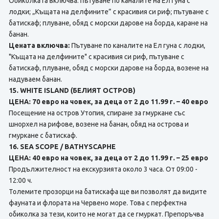
Обиколката включва: пътуване по каналите на Ел Гуна с
лодки; „Къщата на делфините” с красивия си риф; пътуване с
батискаф; плуване, обяд с морски дарове нa борда, каране на
банан.
Цената включва:
Пътуване по каналите на Ел гуна с лодки,
"Къщата на делфините" с красивия си риф, пътуване с
батискаф, плуване, обяд с морски дарове на борда, возене на
надуваем банан.
15. WHITE ISLAND (БЕЛИЯТ ОСТРОВ)
ЦЕНА: 70 евро на човек, за деца от 2 до 11.99 г. – 40 евро
Посещение на остров Утопия, спиране за гмуркане със
шнорхел на рифове, возене на банан, обяд нa острова и
гмуркане с батискаф.
16. SEA SCOPE / BATHYSCAPHE
ЦЕНА: 40 евро на човек, за деца от 2 до 11.99 г. – 25 евро
Продължителност на екскурзията около 3 часа. От 09:00 -
12:00 ч.
Толемите прозорци на батискафа ще ви позволят да видите
фауната и флората на Червено море. Това с перфектна
обиколка за тези, които не могат да се гмуркат. Препоръчва