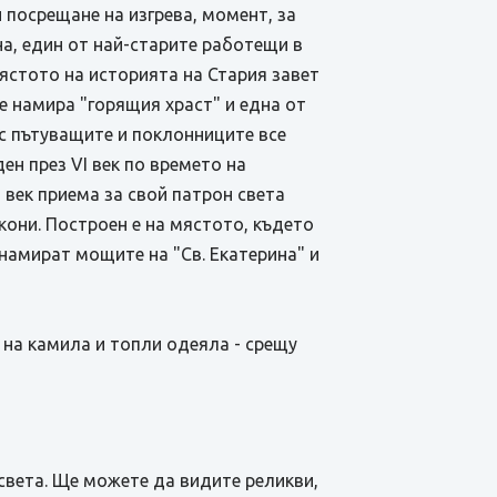
 посрещане на изгрева, момент, за
на, един от най-старите работещи в
ястото на историята на Стария завет
е намира "горящия храст" и една от
ес пътуващите и поклонниците все
ен през VІ век по времето на
 век приема за свой патрон света
кони. Построен е на мястото, където
 намират мощите на "Св. Екатерина" и
м на камила и топли одеяла - срещу
света. Ще можете да видите реликви,