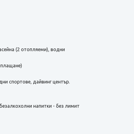
басейна (2 отопляеми), водни
заплащане)
одни спортове, дайвинг център.
и безалкохолни напитки - без лимит