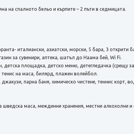
яна на спалното бельо и кърпите – 2 пъти в седмицата.
ранта- италиански, азиатски, морски, 5 бара, 3 открити 
зин за сувенири, аптека, шатъл до Наама бей, Wi Fi.
йн, детска площадка, детско меню, детегледачка (срещу 
, тенис на маса, билярд, плажен волейбол.
 джакузи, парна баня, химическо чистене, теннис корт, в
ря на шведска маса, междинни хранения, местни алкохолни 