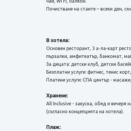
чай, Wi Fi, балкон.
Почистване на стаите – всеки ден, см
В хотела:
Основен ресторант, 3 а-ла-карт ресто
пързалки, амфитеатър, банкомат, мага
За децата: детски клуб, детски басе
Безплатни услуги: фитнес, тенис корт
Платени услуги: СПА център - масажи,
Хранене:
All Inclusive - закуска, обяд и вече
(съгласно концепцията на хотела).
Плаж: