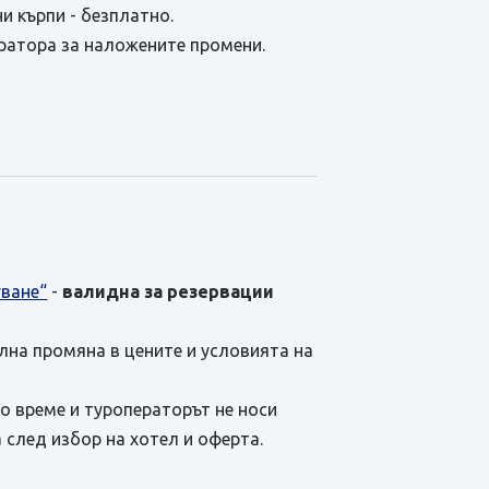
и кърпи - безплатно.
ратора за наложените промени.
уване“
-
валидна за резервации
ална промяна в цените и условията на
о време и туроператорът не носи
 след избор на хотел и оферта.