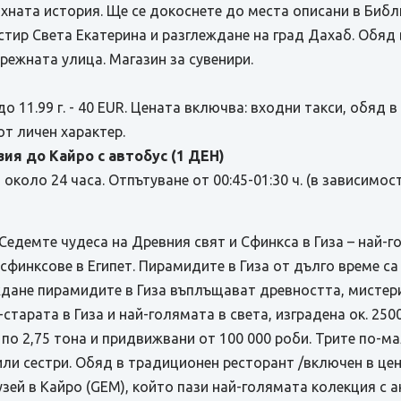
яхната история. Ще се докоснете до места описани в Биб
тир Света Екатерина и разглеждане на град Дахаб. Обяд в
режната улица. Магазин за сувенири.
 до 11.99 г. - 40 EUR. Цената включва: входни такси, обяд 
от личен характер.
ия до Кайро с автобус (1 ДЕН)
коло 24 часа. Отпътуване от 00:45-01:30 ч. (в зависимо
едемте чудеса на Древния свят и Сфинкса в Гиза – най-го
 сфинксове в Египет. Пирамидите в Гиза от дълго време 
ждане пирамидите в Гиза въплъщават древността, мистери
тарата в Гиза и най-голямата в света, изградена ок. 2500 
по 2,75 тона и придвижвани от 100 000 роби. Трите по-м
и сестри. Обяд в традиционен ресторант /включен в цена
музей в Кайро (GEM), който пази най-голямата колекция с 