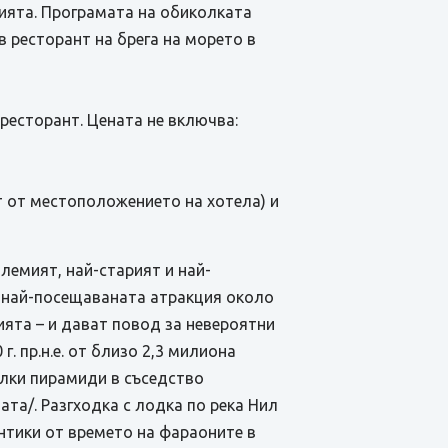
лията. Програмата на обиколката
 ресторант на брега на морето в
в ресторант. Цената не включва:
ст от местоположението на хотела) и
лемият, най-старият и най-
са най-посещаваната атракция около
ята – и дават повод за невероятни
г. пр.н.е. от близо 2,3 милиона
алки пирамиди в съседство
та/. Разгходка с лодка по река Нил
антики от времето на фараоните в