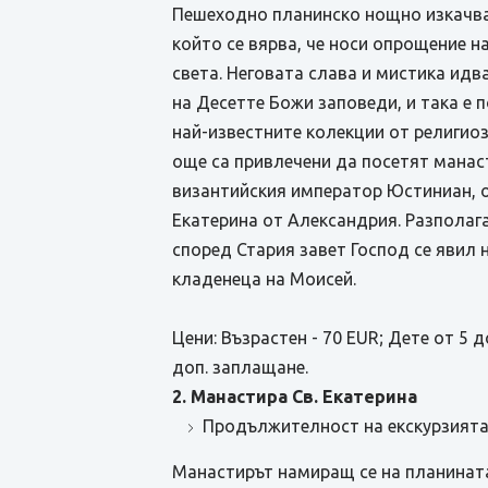
Пешеходно планинско нощно изкачване
който се вярва, че носи опрощение н
света. Неговата слава и мистика ид
на Десетте Божи заповеди, и така е 
най-известните колекции от религиоз
още са привлечени да посетят манаст
византийския император Юстиниан, ог
Екатерина от Александрия. Разполага
според Стария завет Господ се явил 
кладенеца на Моисей.
Цени: Възрастен - 70 EUR; Дете от 5 
доп. заплащане.
2. Манастира Св. Екатерина
Продължителност на екскурзията о
Манастирът намиращ се на планината