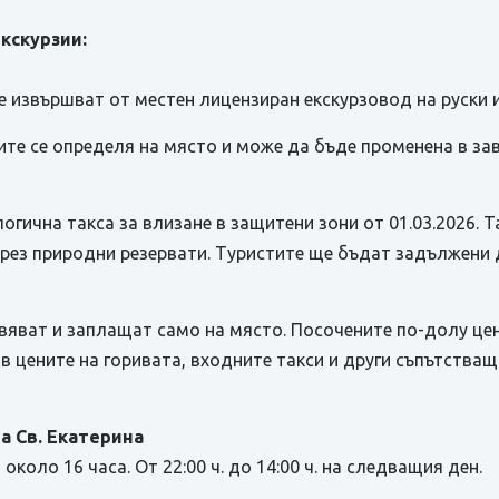
кскурзии:
е извършват от местен лицензиран екскурзовод на руски и
те се определя на място и може да бъде променена в за
ична такса за влизане в защитени зони от 01.03.2026. Та
рез природни резервати. Туристите ще бъдат задължени д
вяват и заплащат само на място. Посочените по-долу це
в цените на горивата, входните такси и други съпътстващ
ра Св. Екатерина
коло 16 часа. От 22:00 ч. до 14:00 ч. на следващия ден.