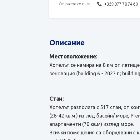
+359 877 78 74 60
Свържете се с нас:
Описание
Местоположение:
Хотелът се намира на 8 км от летище
реновация (building 6 - 2023 г.; building 
Стаи:
Хотелът разполага с 517 стаи, от които
(28-42 кв.м.) изглед басейн/ море, Pre
апартаменти (70 кв.м) изглед море.
Всички помещения са оборудвани с кл