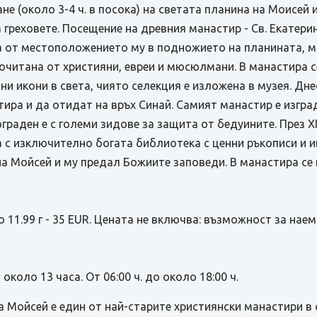
 (около 3-4 ч. в посока) на светата планина на Моисей и
а греховете. Посещение на древния манастир - Св. Екатери
ва от местоположението му в подножието на планината, м
почитана от християни, евреи и мюсюлмани. В манастира с
ни икони в света, чиято селекция е изложена в музея. Дн
ира и да отидат на връх Синай. Самият манастир е изград
раден е с големи зидове за защита от бедуините. През ХІ
 с изключително богата библиотека с ценни ръкописи и и
на Мойсей и му предал Божиите заповеди. В манастира се
до 11.99 г - 35 EUR. Цената не включва: възможност за нае
коло 13 часа. От 06:00 ч. до около 18:00 ч.
 Мойсей е един от най-старите християнски манастири в 