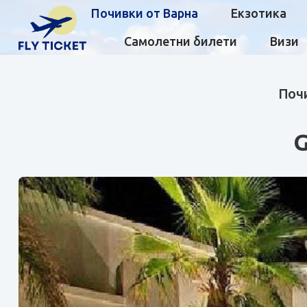
Почивки от Варна
Екзотика
Самолетни билети
Визи
Почи
G