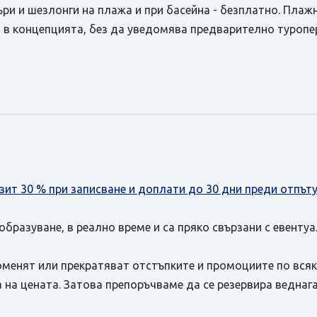
ъри и шезлонги на плажа и при басейна - безплатно. Плажн
 в концепцията, без да уведомява предварително туропе
зит 30 % при записване и доплати до 30 дни преди отпът
бразуване, в реално време и са пряко свързани с евенту
оменят или прекратяват отстъпките и промоциите по всяк
на цената. Затова препоръчваме да се резервира веднага