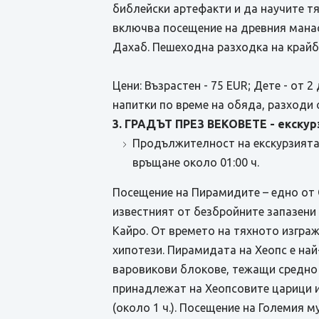
библейски артефакти и да научите т
включва посещение на древния манас
Дахаб. Пешеходна разходка на крайб
Цени: Възрастен - 75 EUR; Дете - от 2
напитки по време на обяда, разходи 
3. ГРАДЪТ ПРЕЗ ВЕКОВЕТЕ - екскурз
Продължителност на екскурзията о
връщане около 01:00 ч.
Посещение на Пирамидите – едно от С
известният от безбройните запазени
Кайро. От времето на тяхното изгра
хипотези. Пирамидата на Хеопс е най-с
варовикови блокове, тежащи средно 
принадлежат на Хеопсовите царици ил
(около 1 ч.). Посещение на Големия 