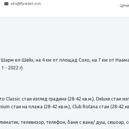
info@fly-ticket.com
Цени
 Шарм ел-Шейх, на 4 км от площад Сохо, на 7 км от Наама
1 - 2022 г).
 Classic стаи изглед градина (28-42 кв.м.), Deluxe стаи изг
mium стаи на плажа (28-42 кв.м.), Club Rotana стаи (28-42 к
иматик, телевизор, телефон, баня с вана/ душ, сешоар, с