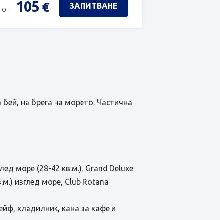
105
€
ЗАПИТВАНЕ
 от
 бей, на брега на морето. Частична
лед море (28-42 кв.м.), Grand Deluxe
в.м.) изглед море, Club Rotana
ейф, хладилник, кана за кафе и