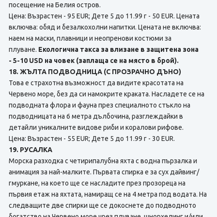
посещение на Белия остров.
Цена: Възрастен - 95 EUR; Дете 5 до 11.99 г - 50 EUR. Цената
включва: обяд и безалкохолни напитки. Цената не включва:
наем на маски, плавници и неопренови костюми за
плуване.
Екологична такса за влизане в защитена зона
- 5-10 USD на човек (заплаща се на място в брой).
18. ЖЪЛТА ПОДВОДНИЦА (С ПРОЗРАЧНО ДЪНО)
Това е страхотна възможност да видите красотата на
Червено море, без да си намокрите краката. Насладете се на
подводната флора и фауна през специалното стъкло на
подводницата на 6 метра дълбочина, разглеждайки в
детайли уникалните видове риби и коралови рифове.
Цена: Възрастен - 55 EUR; Дете 5 до 11.99 г - 30 EUR.
19. РУСАЛКА
Морска разходка с четирипалубна яхта с водна пързалка и
анимация за най-малките. Първата спирка е за сух дайвинг/
гмуркане, на което ще се насладите през прозореца на
първия етаж на яхтата, намиращ се на 4 метра под водата. На
следващите две спирки ще се докоснете до подводното
богатство на Червено море чрез плуване, шнорхелинг и/или