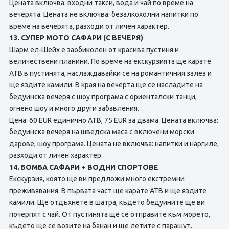
Цената включва: входни такси, вода и чай по време на
вечерята. Цената не включва: безалкохолни напитки по
време на вечерята, разходи от личен характер.
13. СУПЕР МОТО САФАРИ (С ВЕЧЕРЯ)
Шарм ел-Шейх е заобиколен от красива пустиня и
величествени планини. По време на екскурзията ще карате
АТВ в пустинята, наслаждавайки се на романтичния залез и
ще яздите камили. В края на вечерта ще се насладите на
бедуинска вечеря с шоу програма с ориенталски танци,
огнено шоу и много други забавления.
Цена: 60 EUR единично АТВ, 75 EUR за двама. Цената включва:
бедуинска вечеря на шведска маса с включени морски
дарове, шоу програма. Цената не включва: напитки и наргиле,
разходи от личен характер.
14. БОМБА САФАРИ + ВОДНИ СПОРТОВЕ
Екскурзия, която ще ви предложи много екстремни
преживявания. В първата част ще карате АТВ и ще яздите
камили. Ще отдъхнете в шатра, където бедуините ще ви
почерпят с чай. От пустинята ще се отправите към морето,
където ще се возите на банан и ще летите с парашут.