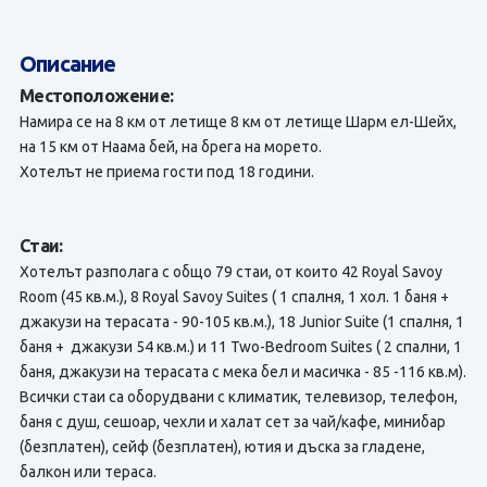
Описание
Местоположение:
Намира се на 8 км от летище 8 км от летище Шарм ел-Шейх,
на 15 км от Наама бей, на брега на морето.
Хотелът не приема гости под 18 години.
Стаи:
Хотелът разполага с общо 79 стаи, от които 42 Royal Savoy
Room (45 кв.м.), 8 Royal Savoy Suites ( 1 спалня, 1 хол. 1 баня +
джакузи на терасата - 90-105 кв.м.), 18 Junior Suite (1 спалня, 1
баня + джакузи 54 кв.м.) и 11 Two-Bedroom Suites ( 2 спални, 1
баня, джакузи на терасата с мека бел и масичка - 85 -116 кв.м).
Всички стаи са оборудвани с климатик, телевизор, телефон,
баня с душ, сешоар, чехли и халат сет за чай/кафе, минибар
(безплатен), сейф (безплатен), ютия и дъска за гладене,
балкон или тераса.