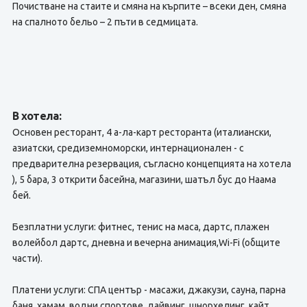
Почистване на стаите и смяна на кърпите – всеки ден, смяна
на спалното бельо – 2 пъти в седмицата.
В хотела:
Основен ресторант, 4 а-ла-карт ресторанта (италиански,
азиатски, средиземноморски, интернационален - с
предварителна резервация, съгласно концепцията на хотела
), 5 бара, 3 открити басейна, магазини, шатъл бус до Наама
бей.
Безплатни услуги: фитнес, тенис на маса, дартс, плажен
волейбол дартс, дневна и вечерна анимация,Wi-Fi (общите
части).
Платени услуги: СПА център - масажи, джакузи, сауна, парна
баня, хамам, водни спортове, дайвинг, шнорхелинг, кайт