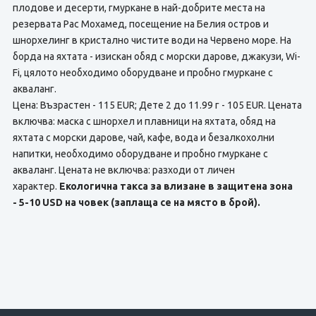
плодове и десерти, гмуркане в най-добрите места на
резервата Рас Мохамед, посещение на Белия остров и
шнорхелинг в кристално чистите води на Червено море. На
борда на яхтата - изискан обяд с морски дарове, джакузи, Wi-
Fi, цялото необходимо оборудване и пробно гмуркане с
акваланг.
Цена: Възрастен - 115 EUR; Дете 2 до 11.99 г - 105 EUR. Цената
включва: маска с шнорхел и плавници на яхтата, обяд на
яхтата с морски дарове, чай, кафе, вода и безалкохолни
напитки, необходимо оборудване и пробно гмуркане с
акваланг. Цената не включва: разходи от личен
характер.
Екологична такса за влизане в защитена зона
- 5-10 USD на човек (заплаща се на място в брой).