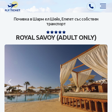
Почивка в Шарм ел Шейх, Египет със собствен
Почивки от Варна
транспорт
Екзотика
ROYAL SAVOY (ADULT ONLY)
Почивки от София/Пловдив/Бургас
Самолетни билети
Визи
Контакти
За нас