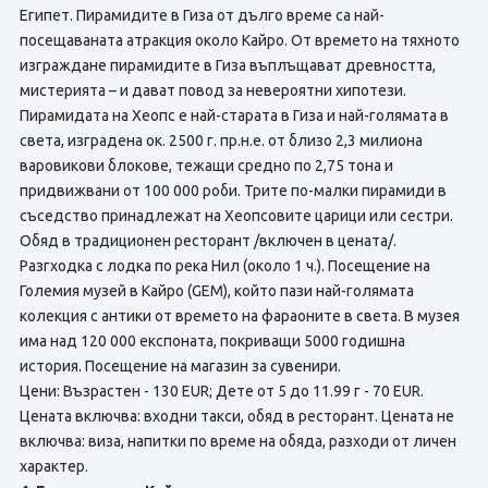
Египет. Пирамидите в Гиза от дълго време са най-
посещаваната атракция около Кайро. От времето на тяхното
изграждане пирамидите в Гиза въплъщават древността,
мистерията – и дават повод за невероятни хипотези.
Пирамидата на Хеопс е най-старата в Гиза и най-голямата в
света, изградена ок. 2500 г. пр.н.е. от близо 2,3 милиона
варовикови блокове, тежащи средно по 2,75 тона и
придвижвани от 100 000 роби. Трите по-малки пирамиди в
съседство принадлежат на Хеопсовите царици или сестри.
Обяд в традиционен ресторант /включен в цената/.
Разгходка с лодка по река Нил (около 1 ч.). Посещение на
Големия музей в Кайро (GEM), който пази най-голямата
колекция с антики от времето на фараоните в света. В музея
има над 120 000 експоната, покриващи 5000 годишна
история. Посещение на магазин за сувенири.
Цени: Възрастен - 130 EUR; Дете от 5 до 11.99 г - 70 EUR.
Цената включва: входни такси, обяд в ресторант. Цената не
включва:
виза, напитки по време на обяда, разходи от личен
характер.