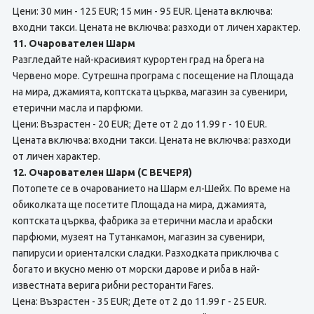
Цени: 30 мин - 125 EUR; 15 мин - 95 EUR. Цената включва:
входни такси. Цената не включва: разходи от личен характер.
11. Очарователен Шарм
Разгледайте най-красивият курортен град на брега на
Червено море. Сутрешна програма с посещение на Площада
на мира, джамията, коптската църква, магазин за сувенири,
етерични масла и парфюми.
Цени: Възрастен - 20 EUR; Дете от 2 до 11.99 г - 10 EUR.
Цената включва: входни такси. Цената не включва: разходи
от личен характер.
12. Очарователен Шарм (С ВЕЧЕРЯ)
Потопете се в очарованието на Шарм ел-Шейх. По време на
обиколката ще посетите Площада на мира, джамията,
коптската църква, фабрика за етерични масла и арабски
парфюми, музеят на Тутанкамон, магазин за сувенири,
папируси и ориенталски сладки. Разходката приключва с
богато и вкусно меню от морски дарове и риба в най-
известната верига рибни ресторанти Fares.
Цена: Възрастен - 35 EUR; Дете от 2 до 11.99 г - 25 EUR.