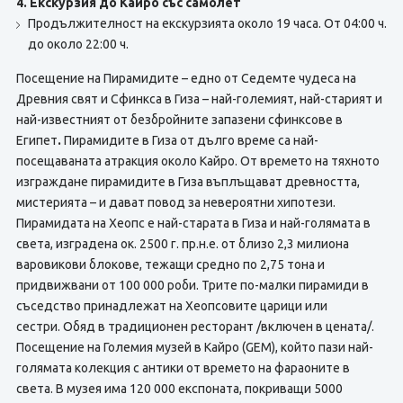
4. Екскурзия до Кайро със самолет
Продължителност на екскурзията около 19 часа. От 04:00 ч.
до около 22:00 ч.
Посещение на Пирамидите – едно от Седемте чудеса на
Древния свят и Сфинкса в Гиза – най-големият, най-старият и
най-известният от безбройните запазени сфинксове в
Египет
.
Пирамидите в Гиза от дълго време са най-
посещаваната атракция около Кайро. От времето на тяхното
изграждане пирамидите в Гиза въплъщават древността,
мистерията – и дават повод за невероятни хипотези.
Пирамидата на Хеопс е най-старата в Гиза и най-голямата в
света, изградена ок. 2500 г. пр.н.е. от близо 2,3 милиона
варовикови блокове, тежащи средно по 2,75 тона и
придвижвани от 100 000 роби. Трите по-малки пирамиди в
съседство принадлежат на Хеопсовите царици или
сестри. Обяд в традиционен ресторант /включен в цената/.
Посещение на Големия музей в Кайро (GEM), който пази най-
голямата колекция с антики от времето на фараоните в
света. В музея има 120 000 експоната, покриващи 5000