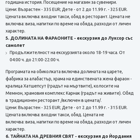
годишна история. Посещение на магазин за сувенири.
Цени: Възрастен - 335 EUR; Дете - от 2 до 11.99 г. - 325 EUR.
Цената включва: входни такси, обяд в ресторант. Цената не
включва:
виза, напитки по време на обяда, разходи от личен
характер.
5. ДОЛИНАТА НА ФАРАОНИТЕ - екскурзия до Луксор със
самолет
Продължителност на екскурзията около 18-19 часа. От
04:00 ч. до 21:00-22:00 ч.
Програмата на обиколката включва долината на царете,
фабрика за алабастър, храма на единствената жена фараон -
кралица Хатшепсут (градът на мъртвите), колосите на
Мемнон, храмовия комплекс Карнак (градът на живите). Обяд
в традиционен ресторант /включен в цената/.
Цени: Възрастен - 325 EUR; Дете - от 2 до 11.99 г. - 315 EUR.
Цената включва: входни такси, обяд. Цената не
включва:
виза, напитки по време на обяда, разходи от личен
характер.
6. ТАЙНАТА НА ДРЕВНИЯ СВЯТ - екскурзия до Ѝордания