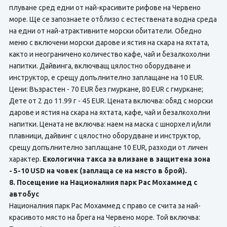
плуване сред едни от най-красивите рифове на Червено
море. Ще се запознаете отблизо с естествената водна среда
на едни от най-атрактивните морски обитатели. Обедно
меню с включени морски дарове и ястия на скара на яхтата,
както и неограничено количество кафе, чай и безалкохолни
напитки. Дайвинга, включващ цялостно оборудване и
инструктор, е срещу допълнително заплащане на 10 EUR.
Цени: Възрастен - 70 EUR без гмуркане, 80 EUR с гмуркане;
Дете от 2 до 11.99 г - 45 EUR. Цената включва: обяд с морски
дарове и ястия на скара на яхтата, кафе, чай и безалкохолни
напитки. Цената не включва: наем на маска с шнорхел и/или
плавници, дайвинг с цялостно оборудване и инструктор,
срещу допълнително заплащане 10 EUR, разходи от личен
характер.
Екологична такса за влизане в защитена зона
- 5-10 USD на човек (заплаща се на място в брой).
8. Посещение на Националния парк Рас Мохаммед с
автобус
Националния парк Рас Мохаммед с право се счита за най-
красивото място на брега на Червено море. Той включва: