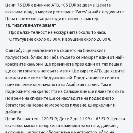
Цени:
75 EUR единично АТВ, 105 EUR за двама. Цената
включва: обяд в морски ресторант "Fares" и чай с бедуините.
Цената не включва: разходи от личен характер.
15. "ИЗГУБЕНАТА ЗЕМЯ"
Продължителност на екскурзията около 16 часа.
Отпътуване около 05:00 ч. и връщане около 20:00 ч.
С автобус ще навлезнете в сърцето на Синайският
полуостров, близо до Таба, където се намират едни от най-
красивите каньони. Ще преминете през един от тях пеша и
ще се потопите в неговата магия. Ще карате АТВ, ще яздите
камили и ще пиете бедуински чай. Продължавате своето
приключение към началото на Акабският залив. Там в
подножието на крепостта на Салахайдин ще плавате с яхта.
По време на спирките ще се насладите на подводното
богатство на Червено море чрез плуване, шнорхелинг и
дайвинг.
Цени: Възрастен - 120 EUR; Дете 2 до 11.99 г - 65 EUR. Цената
включва: маска с шнорхел и плавници на яхтата, дайвинг,
включващ цялостно оборудване и инструктор, обяд на