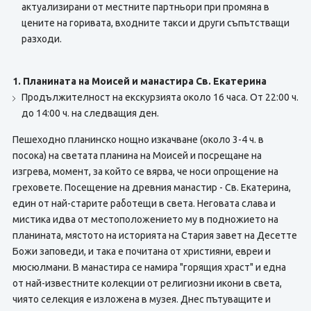
актуализирани от местните партньори при промяна в
цените на горивата, входните такси и други съпътстващи
разходи.
1. Планината на Моисей и манастира Св. Екатерина
Продължителност на екскурзията около 16 часа. От 22:00 ч.
до 14:00 ч. на следващия ден.
Пешеходно планинско нощно изкачване (около 3-4 ч. в
посока) на светата планина на Моисей и посрещане на
изгрева, момент, за който се вярва, че носи опрощение на
греховете. Посещение на древния манастир - Св. Екатерина,
един от най-старите работещи в света. Неговата слава и
мистика идва от местоположението му в подножието на
планината, мястото на историята на Стария завет на Десетте
Божи заповеди, и така е почитана от християни, евреи и
мюсюлмани. В манастира се намира "горящия храст" и една
от най-известните колекции от религиозни икони в света,
чиято селекция е изложена в музея. Днес пътуващите и