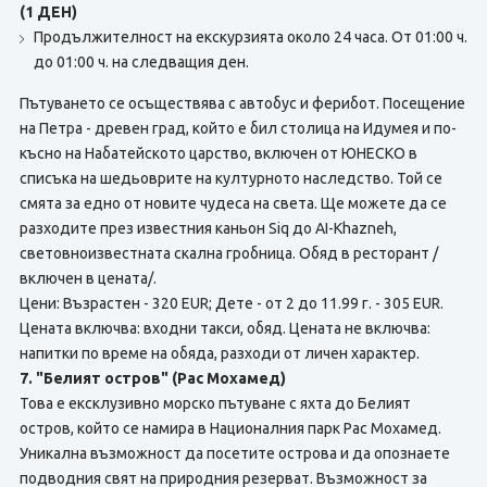
(1 ДЕН)
Продължителност на екскурзията около 24 часа. От 01:00 ч.
до 01:00 ч. на следващия ден.
Пътуването се осъществява с автобус и ферибот. Посещение
на Петра - древен град, който е бил столица на Идумея и по-
късно на Набатейското царство, включен от ЮНЕСКО в
списъка на шедьоврите на културното наследство. Той се
смята за едно от новите чудеса на света. Ще можете да се
разходите през известния каньон Siq до AI-Khazneh,
световноизвестната скална гробница. Обяд в ресторант /
включен в цената/.
Цени: Възрастен - 320 EUR; Дете - от 2 до 11.99 г. - 305 EUR.
Цената включва: входни такси, обяд. Цената не включва:
напитки по време на обяда, разходи от личен характер.
7. "Белият остров" (Рас Мохамед)
Това е ексклузивно морско пътуване с яхта до Белият
остров, който се намира в Националния парк Рас Мохамед.
Уникална възможност да посетите острова и да опознаете
подводния свят на природния резерват. Възможност за