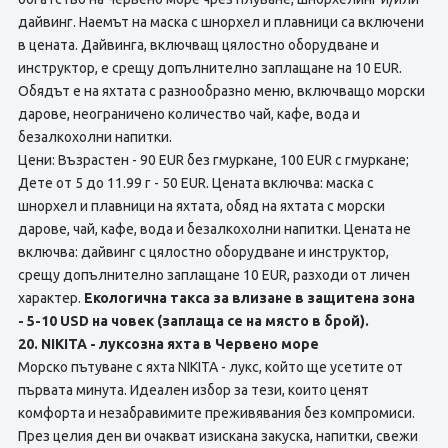
дайвинг. Наемът на маска с шнорхел и плавници са включени
в цената. Дайвинга, включващ цялостно оборудване и
инструктор, е срещу допълнително заплащане на 10 EUR.
Обядът е на яхтата с разнообразно меню, включващо морски
дарове, неограничено количество чай, кафе, вода и
безалкохолни напитки.
Цени: Възрастен - 90 EUR без гмуркане, 100 EUR с гмуркане;
Дете от 5 до 11.99 г - 50 EUR. Цената включва: маска с
шнорхел и плавници на яхтата, обяд на яхтата с морски
дарове, чай, кафе, вода и безалкохолни напитки. Цената не
включва: дайвинг с цялостно оборудване и инструктор,
срещу допълнително заплащане 10 EUR, разходи от личен
характер.
Екологична такса за влизане в защитена зона
- 5-10 USD на човек (заплаща се на място в брой).
20. NIKITA - луксозна яхта в Червено море
Морско пътуване с яхта NIKITA - лукс, който ще усетите от
първата минута. Идеален избор за тези, които ценят
комфорта и незабравимите преживявания без компромиси.
През целия ден ви очакват изискана закуска, напитки, свежи