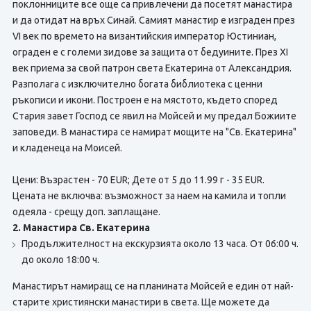
поклонниците все още са привлечени да посетят манастира
и да отидат на връх Синай. Самият манастир е изграден през
VІ век по времето на византийския император Юстиниан,
ограден е с големи зидове за защита от бедуините. През ХІ
век приема за свой патрон света Екатерина от Александрия.
Разполага с изключително богата библиотека с ценни
ръкописи и икони. Построен е на мястото, където според
Стария завет Господ се явил на Мойсей и му предал Божиите
заповеди. В манастира се намират мощите на "Св. Екатерина"
и кладенеца на Моисей.
Цени: Възрастен - 70 EUR; Дете от 5 до 11.99 г - 35 EUR.
Цената не включва: възможност за наем на камила и топли
одеяла - срещу доп. заплащане.
2. Манастира Св. Екатерина
Продължителност на екскурзията около 13 часа. От 06:00 ч.
до около 18:00 ч.
Манастирът намиращ се на планината Мойсей е един от най-
старите християнски манастири в света. Ще можете да