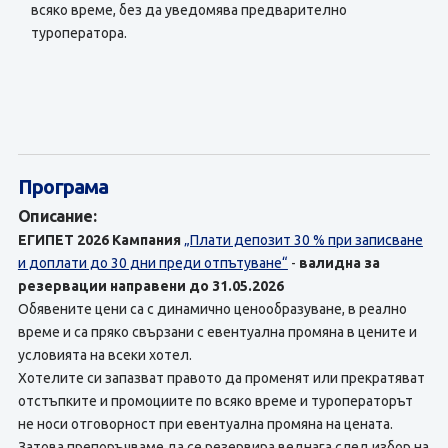
всяко време, без да уведомява предварително
туроператора.
Програма
Описание:
ЕГИПЕТ 2026
Кампания
„Плати депозит 30 % при записване
и доплати до 30 дни преди отпътуване“
-
валидна за
резервации направени до 31.05.2026
Обявените цени са с динамично ценообразуване, в реално
време и са пряко свързани с евентуална промяна в цените и
условията на всеки хотел.
Хотелите си запазват правото да променят или прекратяват
отстъпките и промоциите по всяко време и туроператорът
не носи отговорност при евентуална промяна на цената.
Затова препоръчваме да се резервира веднага след избор на