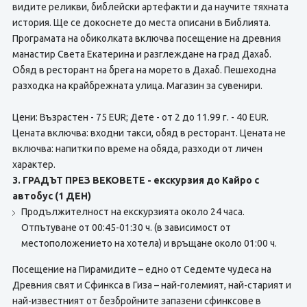
видите реликви, библейски артефакти и да научите тяхната
история. Ще се докоснете до места описани в Библията.
Програмата на обиколката включва посещение на древния
манастир Света Екатерина и разглеждане на град Дахаб.
Обяд в ресторант на брега на морето в Дахаб. Пешеходна
разходка на крайбрежната улица. Магазин за сувенири.
Цени: Възрастен - 75 EUR; Дете - от 2 до 11.99 г. - 40 EUR.
Цената включва: входни такси, обяд в ресторант. Цената не
включва: напитки по време на обяда, разходи от личен
характер.
3. ГРАДЪТ ПРЕЗ ВЕКОВЕТЕ - екскурзия до Кайро с
автобус (1 ДЕН)
Продължителност на екскурзията около 24 часа.
Отпътуване от 00:45-01:30 ч. (в зависимост от
местоположението на хотела) и връщане около 01:00 ч.
Посещение на Пирамидите – едно от Седемте чудеса на
Древния свят и Сфинкса в Гиза – най-големият, най-старият и
най-известният от безбройните запазени сфинксове в