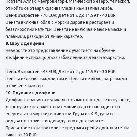
Портата Аллах, мангрови гори, Магическото езеро, телескоп,
от който се отваря красива гледка към залива Акаба.
Цени: Възрастен - 70 EUR; Дете от 2 до 11.99 г - 40 EUR.
Цената включва: обяд с морски дарове в ресторант и
безалкохолни напитки. Цената не включва: наем на маски и
плавници, разходи от личен характер.
9. Шоу с делфини
Невероятното представление с участието на обучени
делфини е спиращо дъха забавление за деца и възрастни.
Цени: Възрастен - 45 EUR; Дете от 2 до 11.99 г - 30 EUR.
Цената включва: входни такси. Цената не включва: разходи
от личен характер.
10. Плуване с делфини
Делфинотерапията е уникална възможност да се отпуснете,
да получите положителни емоции и да се насладите на
енергията на морските животни. Група от 4-5 души се
редуват да плуват индивидуално с делфините.
Присъствието на зрители се предлага срещу допълнителна
такса от 20 EUR.