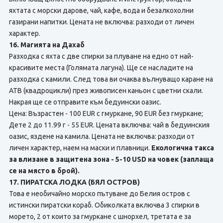
яхтата с морски дарове, чай, кафе, вода и безалкохолни
газирани напитки. Цената не включва: разходи от личен
характер.
16. Магията на Дахаб
Разходка с яхта с две спирки за плуване на едно от най-
красивите места (Голямата лагуна). Ще се насладите на
разходка с камили. След това ви очаква вълнуващо каране на
АТВ (квадроцикли) през живописен каньон с цветни скали.
Накрая ще се отправите към бедуински оазис.
Цена: Възрастен - 100 EUR с гмуркане, 90 EUR без гмуркане;
Дете 2 до 11.99 г - 55 EUR. Цената включва: чай в бедуинския
оазис, яздене на камила. Цената не включва: разходи от
личен характер, наем на маски и плавници.
Екологична такса
за влизане в защитена зона - 5-10 USD на човек (заплаща
се на място в брой).
17. ПИРАТСКА ЛОДКА (БЯЛ ОСТРОВ)
Това е необичайно морско пътуване до Белия остров с
истински пиратски кораб. Обиколката включва 3 спирки в
морето, 2 от които за гмуркане с шнорхел, третата е за