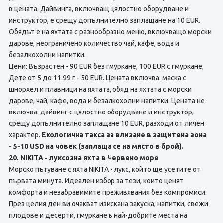
в цената. Дайвинга, включващ цялостно оборудване и
инструктор, е срещу допълнително заплащане на 10 EUR.
Обядът е на яхтата с разнообразно меню, включващо морски
дарове, неограничено количество чай, кафе, вода и
безалкохолни напитки.
Цени: Възрастен - 90 EUR без гмуркане, 100 EUR с гмуркане;
Дете от 5 до 11.99 г - 50 EUR. Цената включва: маска с
шнорхел и плавници на яхтата, обяд на яхтата с морски
дарове, чай, кафе, вода и безалкохолни напитки. Цената не
включва: дайвинг с цялостно оборудване и инструктор,
срещу допълнително заплащане 10 EUR, разходи от личен
характер.
Екологична такса за влизане в защитена зона
- 5-10 USD на човек (заплаща се на място в брой).
20. NIKITA - луксозна яхта в Червено море
Морско пътуване с яхта NIKITA - лукс, който ще усетите от
първата минута. Идеален избор за тези, които ценят
комфорта и незабравимите преживявания без компромиси.
През целия ден ви очакват изискана закуска, напитки, свежи
плодове и десерти, гмуркане в най-добрите места на