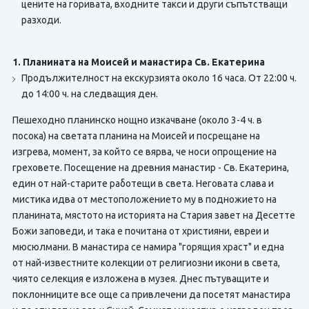
цените на горивата, входните такси и други съпътстващи
разходи.
1. Планината на Моисей и манастира Св. Екатерина
Продължителност на екскурзията около 16 часа. От 22:00 ч.
до 14:00 ч. на следващия ден.
Пешеходно планинско нощно изкачване (около 3-4 ч. в
посока) на светата планина на Моисей и посрещане на
изгрева, момент, за който се вярва, че носи опрощение на
греховете. Посещение на древния манастир - Св. Екатерина,
един от най-старите работещи в света. Неговата слава и
мистика идва от местоположението му в подножието на
планината, мястото на историята на Стария завет на Десетте
Божи заповеди, и така е почитана от християни, евреи и
мюсюлмани. В манастира се намира "горящия храст" и една
от най-известните колекции от религиозни икони в света,
чиято селекция е изложена в музея. Днес пътуващите и
поклонниците все още са привлечени да посетят манастира