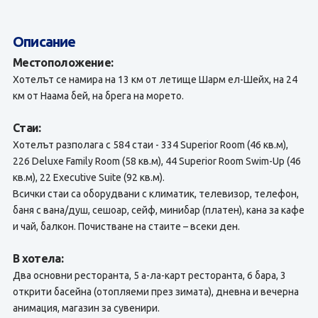
Описание
Местоположение:
Хотелът се намира на 13 км от летище Шарм ел-Шейх, на 24
км от Наама бей, на брега на морето.
Стаи:
Хотелът разполага с 584 стаи - 334 Superior Room (46 кв.м),
226 Deluxe Family Room (58 кв.м), 44 Superior Room Swim-Up (46
кв.м), 22 Executive Suite (92 кв.м).
Всички стаи са оборудвани с климатик, телевизор, телефон,
баня с вана/душ, сешоар, сейф, минибар (платен), кана за кафе
и чай, балкон. Почистване на стаите – всеки ден.
В хотела:
Два oсновни ресторантa, 5 а-ла-карт ресторанта, 6 бара, 3
открити басейна (отопляеми през зимата), дневна и вечерна
анимация, магазин за сувенири.