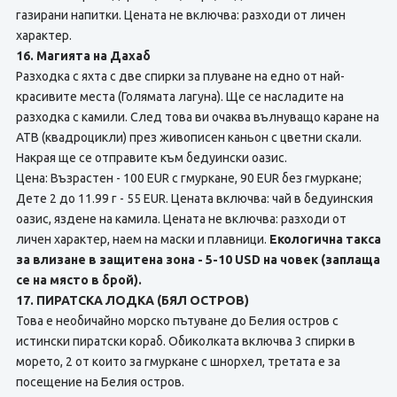
газирани напитки. Цената не включва: разходи от личен
характер.
16. Магията на Дахаб
Разходка с яхта с две спирки за плуване на едно от най-
красивите места (Голямата лагуна). Ще се насладите на
разходка с камили. След това ви очаква вълнуващо каране на
АТВ (квадроцикли) през живописен каньон с цветни скали.
Накрая ще се отправите към бедуински оазис.
Цена: Възрастен - 100 EUR с гмуркане, 90 EUR без гмуркане;
Дете 2 до 11.99 г - 55 EUR. Цената включва: чай в бедуинския
оазис, яздене на камила. Цената не включва: разходи от
личен характер, наем на маски и плавници.
Екологична такса
за влизане в защитена зона - 5-10 USD на човек (заплаща
се на място в брой).
17. ПИРАТСКА ЛОДКА (БЯЛ ОСТРОВ)
Това е необичайно морско пътуване до Белия остров с
истински пиратски кораб. Обиколката включва 3 спирки в
морето, 2 от които за гмуркане с шнорхел, третата е за
посещение на Белия остров.