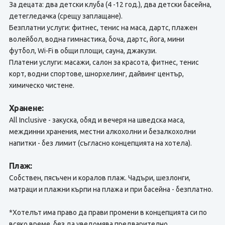
За децата: два детски клуба (4 -12 год.), два детски басейна,
детегледачка (срещу заплащане).
Безплатни услуги: фитнес, тенис на маса, дартс, плажен
волейбол, водна гимнастика, боча, дартс, йога, мини
футбол, Wi-Fi в общи площи, сауна, джакузи.
Платени услуги: масажи, салон за красота, фитнес, тенис
корт, водни спортове, шнорхелинг, дайвинг център,
химическо чистене.
Хранене:
All Inclusive - закуска, обяд и вечеря на шведска маса,
междинни хранения, местни алкохолни и безалкохолни
напитки - без лимит (съгласно концепцията на хотела).
Плаж:
Собствен, пясъчен и коралов плаж. Чадъри, шезлонги,
матраци и плажни кърпи на плажа и при басейна - безплатно.
*Хотелът има право да прави промени в концепцията си по
всяко време, без да уведомява предварително