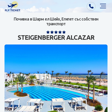
Почивка в Шарм ел Шейх, Египет със собствен
Почивки от Варна
транспорт
Екзотика
STEIGENBERGER ALCAZAR
Почивки от София/Пловдив/Бургас
Самолетни билети
Визи
Контакти
За нас