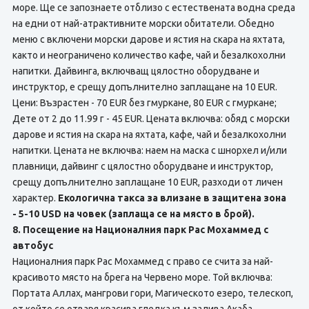
море. Ще се запознаете отблизо с естествената водна среда
на едни от най-атрактивните морски обитатели. Обедно
меню с включени морски дарове и ястия на скара на яхтата,
както и неограничено количество кафе, чай и безалкохолни
напитки. Дайвинга, включващ цялостно оборудване и
инструктор, е срещу допълнително заплащане на 10 EUR.
Цени: Възрастен - 70 EUR без гмуркане, 80 EUR с гмуркане;
Дете от 2 до 11.99 г - 45 EUR. Цената включва: обяд с морски
дарове и ястия на скара на яхтата, кафе, чай и безалкохолни
напитки. Цената не включва: наем на маска с шнорхел и/или
плавници, дайвинг с цялостно оборудване и инструктор,
срещу допълнително заплащане 10 EUR, разходи от личен
характер.
Екологична такса за влизане в защитена зона
- 5-10 USD на човек (заплаща се на място в брой).
8. Посещение на Националния парк Рас Мохаммед с
автобус
Националния парк Рас Мохаммед с право се счита за най-
красивото място на брега на Червено море. Той включва:
Портата Аллах, мангрови гори, Магическото езеро, телескоп,