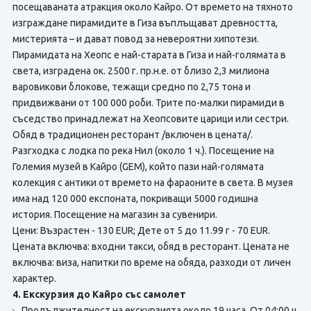
посещаваната атракция около Кайро. От времето на тяхното
изграждане пирамидите в Гиза въплъщават древността,
мистерията – и дават повод за невероятни хипотези.
Пирамидата на Хеопс е най-старата в Гиза и най-голямата в
света, изградена ок. 2500 г. пр.н.е. от близо 2,3 милиона
варовикови блокове, тежащи средно по 2,75 тона и
придвижвани от 100 000 роби. Трите по-малки пирамиди в
съседство принадлежат на Хеопсовите царици или сестри.
Обяд в традиционен ресторант /включен в цената/.
Разгходка с лодка по река Нил (около 1 ч.). Посещение на
Големия музей в Кайро (GEM), който пази най-голямата
колекция с антики от времето на фараоните в света. В музея
има над 120 000 експоната, покриващи 5000 годишна
история. Посещение на магазин за сувенири.
Цени: Възрастен - 130 EUR; Дете от 5 до 11.99 г - 70 EUR.
Цената включва: входни такси, обяд в ресторант. Цената не
включва:
виза, напитки по време на обяда, разходи от личен
характер.
4. Екскурзия до Кайро със самолет
Продължителност на екскурзията около 19 часа. От 04:00 ч.