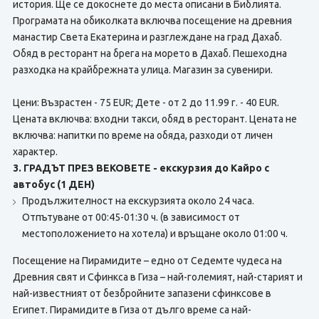
история. Ще се докоснете до места описани в Библията.
Програмата на обиколката включва посещение на древния
манастир Света Екатерина и разглеждане на град Дахаб.
Обяд в ресторант на брега на морето в Дахаб. Пешеходна
разходка на крайбрежната улица. Магазин за сувенири.
Цени: Възрастен - 75 EUR; Дете - от 2 до 11.99 г. - 40 EUR.
Цената включва: входни такси, обяд в ресторант. Цената не
включва: напитки по време на обяда, разходи от личен
характер.
3. ГРАДЪТ ПРЕЗ ВЕКОВЕТЕ - екскурзия до Кайро с
автобус (1 ДЕН)
Продължителност на екскурзията около 24 часа.
Отпътуване от 00:45-01:30 ч. (в зависимост от
местоположението на хотела) и връщане около 01:00 ч.
Посещение на Пирамидите – едно от Седемте чудеса на
Древния свят и Сфинкса в Гиза – най-големият, най-старият и
най-известният от безбройните запазени сфинксове в
Египет. Пирамидите в Гиза от дълго време са най-