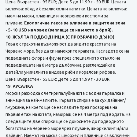
Цена: Възрастен - 95 EUR; Дете 5 до 11.99 г - 50 EUR. Цената
включва: обяд и безалкохолни напитки. Цената не включва:
наем на маски, плавници и неопренови костюми за
плуване.
Екологична такса за влизане в защитена зона
- 5-10 USD на човек (заплаща се на място в брой).
18. ЖЪЛТА ПОДВОДНИЦА (С ПРОЗРАЧНО ДЪНО)
Това е страхотна възможност да видите красотата на
Червено море, без да си намокрите краката. Насладете се на
подводната флора и фауна през специалното стъкло на
подводницата на 6 метра дълбочина, разглеждайки в
детайли уникалните видове риби и коралови рифове.
Цена: Възрастен - 55 EUR; Дете 5 до 11.99 г - 30 EUR.
19. РУСАЛКА
Морска разходка с четирипалубна яхта с водна пързалка и
анимация за най-малките. Първата спирка е за сух дайвинг/
гмуркане, на което ще се насладите през прозореца на
първия етаж на яхтата, намиращ се на 4 метра под водата. На
следващите две спирки ще се докоснете до подводното
богатство на Червено море чрез плуване, шнорхелинг и/или
дайвинг. Наемът на маска с шнорхел и плавници са включени