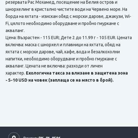
резервата Рас Мохамед, посещение на Белия остров и
шнорхелинг в кристално чистите води на Червено море. На
борда на яхтата - изискан обяд с морски дарове, джакузи, Wi-
Fi, цялото необходимо оборудване и пробно гмуркане с
акваланг.
Цена: Възрастен - 115 EUR; Дете 2 до 11.99 г - 105 EUR. Цената
включва: маска с шнорхел и плавници на яхтата, обяд на
яхтата с морски дарове, чай, кафе, вода и безалкохолни
напитки, необходимо оборудване и пробно гмуркане с
акваланг. Цената не включва: разходи от личен
характер.
Екологична такса за влизане в защитена зона
- 5-10 USD на човек (заплаща се на място в брой).
Лиценз:
РК-01-8586