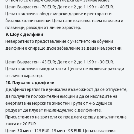
от който се отваря красива гледка към залива Акаба.
Цени: Възрастен - 70 EUR; Дете от 2 до 11.99 г - 40 EUR.
Цената включва: обяд с морски дарове в ресторант и
безалкохолни напитки. Цената не включва: наем на маски и
плавници, разходи от личен характер.
9. Шоу с делфини
Невероятното представление с участието на обучени
делфини е спиращо дъха забавление за деца и възрастни.
Цени: Възрастен - 45 EUR; Дете от 2 до 11.99 г - 30 EUR.
Цената включва: входни такси. Цената не включва: разходи
от личен характер.
10. Плуване с делфини
Делфинотерапията е уникална възможност да се отпуснете,
да получите положителни емоции и да се насладите на
енергията на морските животни. Група от 4-5 души се
редуват да плуват индивидуално с делфините.
Присъствието на зрители се предлага срещу допълнителна
такса от 20 EUR.
Цени: 30 мин - 125 EUR; 15 мин - 95 EUR. Цената включва: