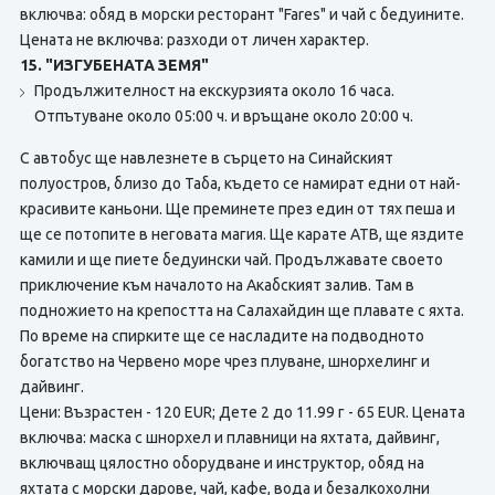
включва: обяд в морски ресторант "Fares" и чай с бедуините.
Цената не включва: разходи от личен характер.
15. "ИЗГУБЕНАТА ЗЕМЯ"
Продължителност на екскурзията около 16 часа.
Отпътуване около 05:00 ч. и връщане около 20:00 ч.
С автобус ще навлезнете в сърцето на Синайският
полуостров, близо до Таба, където се намират едни от най-
красивите каньони. Ще преминете през един от тях пеша и
ще се потопите в неговата магия. Ще карате АТВ, ще яздите
камили и ще пиете бедуински чай. Продължавате своето
приключение към началото на Акабският залив. Там в
подножието на крепостта на Салахайдин ще плавате с яхта.
По време на спирките ще се насладите на подводното
богатство на Червено море чрез плуване, шнорхелинг и
дайвинг.
Цени: Възрастен - 120 EUR; Дете 2 до 11.99 г - 65 EUR. Цената
включва: маска с шнорхел и плавници на яхтата, дайвинг,
включващ цялостно оборудване и инструктор, обяд на
яхтата с морски дарове, чай, кафе, вода и безалкохолни