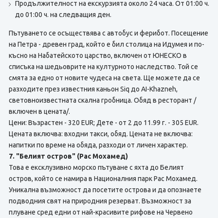
Продължителност на екскурзията около 24 часа. От 01:00 ч.
до 01:00 ч. на следващия ден.
Пътуването се осъществява с автобус и ферибот. Посещение
на Петра - древен град, който е бил столица на Идумея и по-
късно на Набатейското царство, включен от ЮНЕСКО в
списъка на шедьоврите на културното наследство. Той се
смята за едно от новите чудеса на света. Ще можете да се
разходите през известния каньон Siq до AI-Khazneh,
световноизвестната скална гробница. Обяд в ресторант /
включен в цената/.
Цени: Възрастен - 320 EUR; Дете - от 2 до 11.99 г. - 305 EUR.
Цената включва: входни такси, обяд. Цената не включва:
напитки по време на обяда, разходи от личен характер.
7. "Белият остров" (Рас Мохамед)
Това е ексклузивно морско пътуване с яхта до Белият
остров, който се намира в Националния парк Рас Мохамед.
Уникална възможност да посетите острова и да опознаете
подводния свят на природния резерват. Възможност за
плуване сред едни от най-красивите рифове на Червено