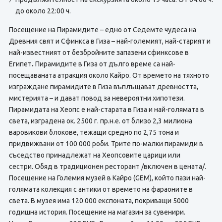
до около 22:00 ч.
Посещение на Пирамидите – едно от Седемте чудеса на
Древния свят и Сфинкса в Гиза – най-големият, най-старият и
най-известният от безбройните запазени сфинксове в
Египет
.
Пирамидите в Гиза от дълго време са най-
посещаваната атракция около Кайро. От времето на тяхното
изграждане пирамидите в Гиза въплъщават древността,
мистерията – и дават повод за невероятни хипотези.
Пирамидата на Хеопс е най-старата в Гиза и най-голямата в
света, изградена ок. 2500 г. пр.н.е. от близо 2,3 милиона
варовикови блокове, тежащи средно по 2,75 тона и
придвижвани от 100 000 роби. Трите по-малки пирамиди в
съседство принадлежат на Хеопсовите царици или
сестри. Обяд в традиционен ресторант /включен в цената/.
Посещение на Големия музей в Кайро (GEM), който пази най-
голямата колекция с антики от времето на фараоните в
света. В музея има 120 000 експоната, покриващи 5000
годишна история. Посещение на магазин за сувенири.