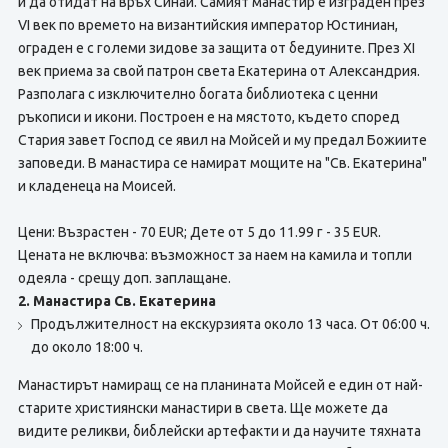
и да отидат на връх Синай. Самият манастир е изграден през
VІ век по времето на византийския император Юстиниан,
ограден е с големи зидове за защита от бедуините. През ХІ
век приема за свой патрон света Екатерина от Александрия.
Разполага с изключително богата библиотека с ценни
ръкописи и икони. Построен е на мястото, където според
Стария завет Господ се явил на Мойсей и му предал Божиите
заповеди. В манастира се намират мощите на "Св. Екатерина"
и кладенеца на Моисей.
Цени: Възрастен - 70 EUR; Дете от 5 до 11.99 г - 35 EUR.
Цената не включва: възможност за наем на камила и топли
одеяла - срещу доп. заплащане.
2. Манастира Св. Екатерина
Продължителност на екскурзията около 13 часа. От 06:00 ч.
до около 18:00 ч.
Манастирът намиращ се на планината Мойсей е един от най-
старите християнски манастири в света. Ще можете да
видите реликви, библейски артефакти и да научите тяхната