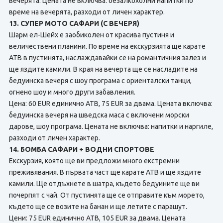
вечерята. Цената не включва: безалкохолни напитки по
време на вечерята, разходи от личен характер.
13. СУПЕР МОТО САФАРИ (С ВЕЧЕРЯ)
Шарм ел-Шейх е заобиколен от красива пустиня и
величествени планини. По време на екскурзията ще карате
АТВ в пустинята, наслаждавайки се на романтичния залез и
ще яздите камили. В края на вечерта ще се насладите на
бедуинска вечеря с шоу програма с ориенталски танци,
огнено шоу и много други забавления.
Цена: 60 EUR единично АТВ, 75 EUR за двама. Цената включва:
бедуинска вечеря на шведска маса с включени морски
дарове, шоу програма. Цената не включва: напитки и наргиле,
разходи от личен характер.
14. БОМБА САФАРИ + ВОДНИ СПОРТОВЕ
Екскурзия, която ще ви предложи много екстремни
преживявания. В първата част ще карате АТВ и ще яздите
камили. Ще отдъхнете в шатра, където бедуините ще ви
почерпят с чай. От пустинята ще се отправите към морето,
където ще се возите на банан и ще летите с парашут.
Цени:
75 EUR единично АТВ, 105 EUR за двама. Цената