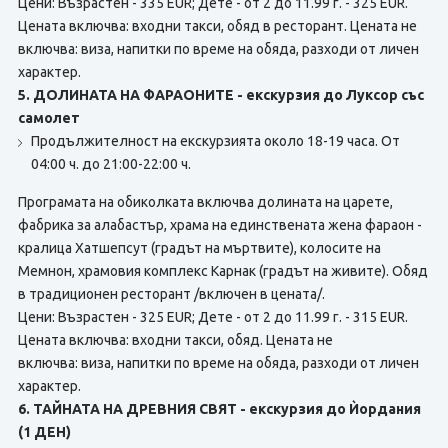
Цени: Възрастен - 335 EUR; Дете - от 2 до 11.99 г. - 325 EUR.
Цената включва: входни такси, обяд в ресторант. Цената не
включва:
виза, напитки по време на обяда, разходи от личен
характер.
5. ДОЛИНАТА НА ФАРАОНИТЕ - екскурзия до Луксор със
самолет
Продължителност на екскурзията около 18-19 часа. От
04:00 ч. до 21:00-22:00 ч.
Програмата на обиколката включва долината на царете,
фабрика за алабастър, храма на единствената жена фараон -
кралица Хатшепсут (градът на мъртвите), колосите на
Мемнон, храмовия комплекс Карнак (градът на живите). Обяд
в традиционен ресторант /включен в цената/.
Цени: Възрастен - 325 EUR; Дете - от 2 до 11.99 г. - 315 EUR.
Цената включва: входни такси, обяд. Цената не
включва:
виза, напитки по време на обяда, разходи от личен
характер.
6. ТАЙНАТА НА ДРЕВНИЯ СВЯТ - екскурзия до Ѝордания
(1 ДЕН)