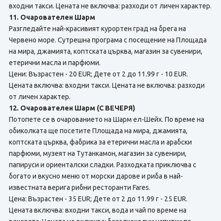
входни такси. Цената не включва: разходи от личен характер.
11. Очарователен Шарм
Разгледайте най-красивият курортен град на брега на
Червено море. Сутрешна програма с посещение на Площада
на мира, джамията, коптската църква, магазин за сувенири,
етерични масла и парфюми.
Цени: Възрастен - 20 EUR; Дете от 2 до 11.99 г - 10 EUR.
Цената включва: входни такси. Цената не включва: разходи
от личен характер.
12. Очарователен Шарм (С ВЕЧЕРЯ)
Потопете се в очарованието на Шарм ел-Шейх. По време на
обиколката ще посетите Площада на мира, джамията,
коптската църква, фабрика за етерични масла и арабски
парфюми, музеят на Тутанкамон, магазин за сувенири,
папируси и ориенталски сладки. Разходката приключва с
богато и вкусно меню от морски дарове и риба в най-
известната верига рибни ресторанти Fares.
Цена: Възрастен - 35 EUR; Дете от 2 до 11.99 г - 25 EUR.
Цената включва: входни такси, вода и чай по време на