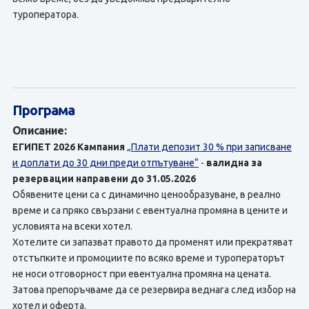
туроператора.
Програма
Описание:
ЕГИПЕТ 2026
Кампания
„Плати депозит 30 % при записване
и доплати до 30 дни преди отпътуване“
-
валидна за
резервации направени до 31.05.2026
Обявените цени са с динамично ценообразуване, в реално
време и са пряко свързани с евентуална промяна в цените и
условията на всеки хотел.
Хотелите си запазват правото да променят или прекратяват
отстъпките и промоциите по всяко време и туроператорът
не носи отговорност при евентуална промяна на цената.
Затова препоръчваме да се резервира веднага след избор на
хотел и оферта.