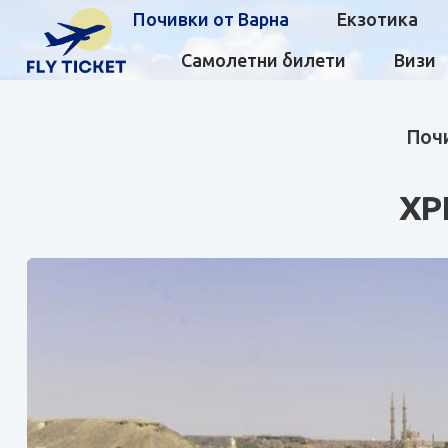
Почивки от Варна
Екзотика
Самолетни билети
Визи
Почи
XP