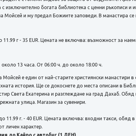
 с изключително богата библиотека с ценни ръкописи и и
на Мойсей и му предал Божиите заповеди. В манастира се
до 11.99 г - 35 EUR. Цената не включва: възможност за нае
коло 13 часа. От 06:00 ч. до около 18:00 ч.
 Мойсей е един от най-старите християнски манастири в 
яхната история. Ще се докоснете до места описани в Биб
тир Света Екатерина и разглеждане на град Дахаб. Обяд в
режната улица. Магазин за сувенири.
 до 11.99 г. - 40 EUR. Цената включва: входни такси, обяд 
от личен характер.
ия до Кайро с автобус (1 ДЕН)