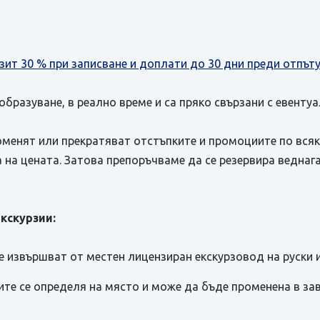
зит 30 % при записване и доплати до 30 дни преди отпът
бразуване, в реално време и са пряко свързани с евенту
оменят или прекратяват отстъпките и промоциите по всяк
на цената. Затова препоръчваме да се резервира веднага
кскурзии:
е извършват от местен лицензиран екскурзовод на руски и
те се определя на място и може да бъде променена в за