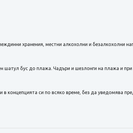
ря, междинни хранения, местни алкохолни и безалкохолни на
ен шатул бус до плажа. Чадъри и шезлонги на плажа и при
и в концепцията си по всяко време, без да уведомява пр