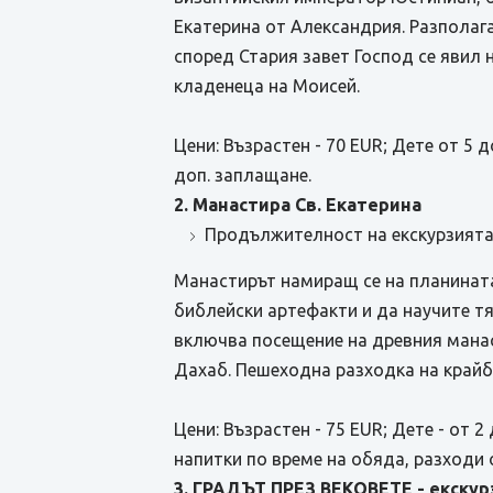
Екатерина от Александрия. Разполага
според Стария завет Господ се явил 
кладенеца на Моисей.
Цени: Възрастен - 70 EUR; Дете от 5 
доп. заплащане.
2. Манастира Св. Екатерина
Продължителност на екскурзията о
Манастирът намиращ се на планината
библейски артефакти и да научите т
включва посещение на древния манас
Дахаб. Пешеходна разходка на крайб
Цени: Възрастен - 75 EUR; Дете - от 2
напитки по време на обяда, разходи 
3. ГРАДЪТ ПРЕЗ ВЕКОВЕТЕ - екскурз