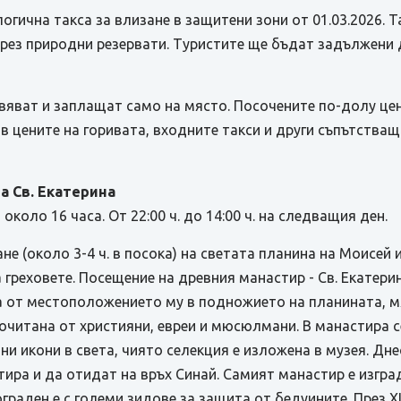
ична такса за влизане в защитени зони от 01.03.2026. Та
рез природни резервати. Туристите ще бъдат задължени д
вяват и заплащат само на място. Посочените по-долу це
в цените на горивата, входните такси и други съпътстващ
ра Св. Екатерина
коло 16 часа. От 22:00 ч. до 14:00 ч. на следващия ден.
 (около 3-4 ч. в посока) на светата планина на Моисей и
а греховете. Посещение на древния манастир - Св. Екатери
ва от местоположението му в подножието на планината, м
почитана от християни, евреи и мюсюлмани. В манастира с
ни икони в света, чиято селекция е изложена в музея. Дн
ира и да отидат на връх Синай. Самият манастир е изград
раден е с големи зидове за защита от бедуините. През ХІ