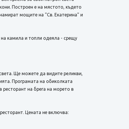
кони. Построен е на мястото, където
 намират мощите на "Св. Екатерина" и
м на камила и топли одеяла - срещу
света. Ще можете да видите реликви,
лията. Програмата на обиколката
 ресторант на брега на морето в
в ресторант. Цената не включва: