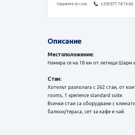
+359 877 78 74 60
Свържете се с нас:
Описание
Местоположение:
Намира се на 18 км от летище Шарм ел
Стаи:
Хотелът разполага с 262 стаи, от които
rooms, 1 xperience standard suite.
Всички стаи са оборудвани с климатик
балкон/тераса, сет за кафе и чай.