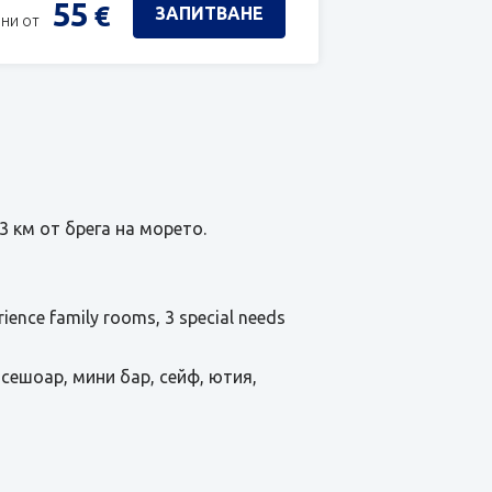
55
€
ЗАПИТВАНЕ
ни от
3 км от брега на морето.
ience family rooms, 3 special needs
 сешоар, мини бар, сейф, ютия,