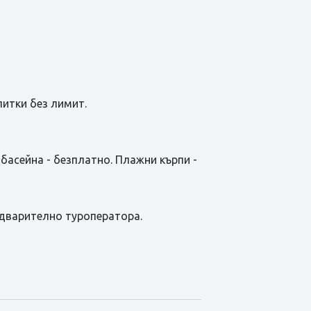
питки без лимит.
 басейна - безплатно. Плажни кърпи -
едварително туроператора.