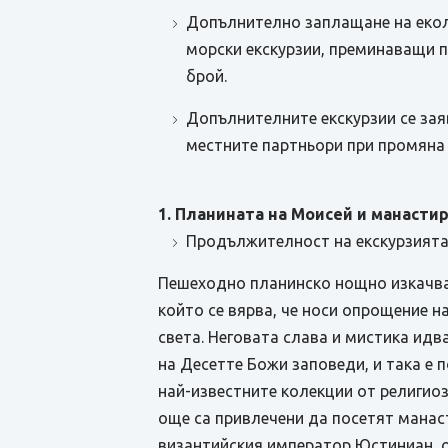
Допълнително заплащане на еколог
морски екскурзии, преминаващи п
брой.
Допълнителните екскурзии се зая
местните партньори при промяна 
1. Планината на Моисей и манасти
Продължителност на екскурзията о
Пешеходно планинско нощно изкачване
който се вярва, че носи опрощение н
света. Неговата слава и мистика ид
на Десетте Божи заповеди, и така е 
най-известните колекции от религиоз
още са привлечени да посетят манаст
византийския император Юстиниан, ог