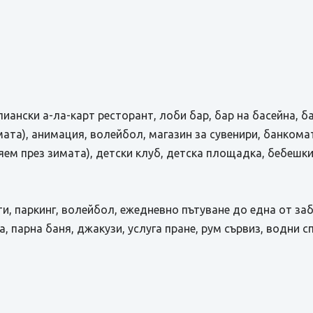
лиански а-ла-карт ресторант, лоби бар, бар на басейна, ба
ата), анимация, волейбол, магазин за сувенири, банкома
ляем през зимата), детски клуб, детска площадка, бебешк
сти, паркинг, волейбол, ежедневно пътуване до една от з
а, парна баня, джакузи, услуга пране, рум сървиз, водни с