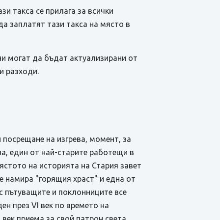
зи такса се прилага за всички
а заплатят тази такса на място в
ни могат да бъдат актуализирани от
и разходи.
 посрещане на изгрева, момент, за
на, един от най-старите работещи в
ястото на историята на Стария завет
е намира "горящия храст" и една от
ес пътуващите и поклонниците все
ен през VІ век по времето на
 век приема за свой патрон света