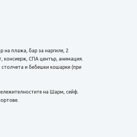
р на плажа, бар за наргиле, 2
т, консиерж, СПА център, анимация.
и столчета и бебешки кошарки (при
абележителностите на Шарм, сейф.
портове.