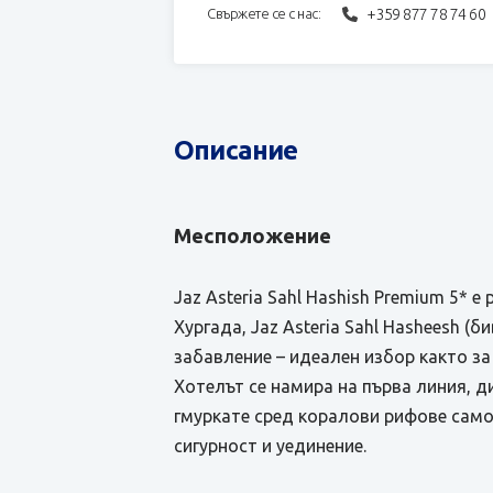
+359 877 78 74 60
Свържете се с нас:
Описание
Месположение
Jaz Asteria Sahl Hashish Premium 5*
Хургада, Jaz Asteria Sahl Hasheesh (б
забавление – идеален избор както за
Хотелът се намира на първа линия, д
гмуркате сред коралови рифове само 
сигурност и уединение.