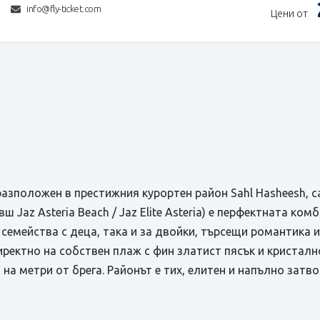
info@fly-ticket.com
Цени от
 e разположен в престижния курортен район Sahl Hasheesh,
ивш Jaz Asteria Beach / Jaz Elite Asteria) е перфектната ко
 семейства с деца, така и за двойки, търсещи романтика и
иректно на собствен плаж с фин златист пясък и кристалн
на метри от брега. Районът е тих, елитен и напълно затво