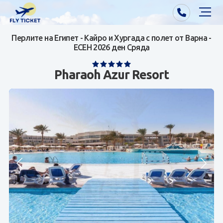
Перлите на Египет - Кайро и Хургада с полет от Варна -
Почивки от Варна
ЕСЕН 2026 ден Сряда
Екзотика
Pharaoh Azur Resort
Почивки от София/Пловдив/Бургас
Самолетни билети
Визи
Контакти
За нас