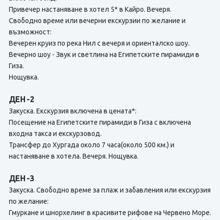
Привечер настаняване в хотел 5* в Кайро. Вечеря.
Свободно време или вечерни екскурзии по желание и
възможност:
Вечерен круиз по река Нил с вечеря и ориенталско шоу.
Вечерно шоу - Звук и светлина на Египетските пирамиди в
Гиза.
Нощувка.
ДЕН -2
Закуска. Екскурзия включена в цената*:
Посещение на Египетските пирамиди в Гиза с включена
входна такса и екскурзовод.
Трансфер до Хургада около 7 часа(около 500 км.) и
настаняване в хотела. Вечеря. Нощувка.
ДЕН -3
Закуска. Свободно време за плаж и забавления или екскурзия
по желание:
Гмуркане и шнорхелинг в красивите рифове на Червено Море.