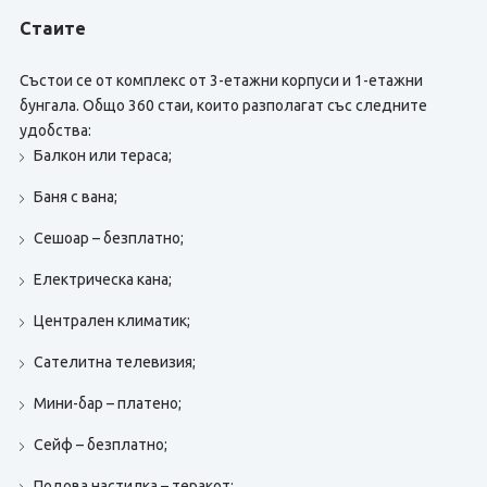
Стаите
Състои се от комплекс от 3-етажни корпуси и 1-етажни
бунгала. Общо 360 стаи, които разполагат със следните
удобства:
Балкон или тераса;
Баня с вана;
Сешоар – безплатно;
Електрическа кана;
Централен климатик;
Сателитна телевизия;
Мини-бар – платено;
Сейф – безплатно;
Подова настилка – теракот;