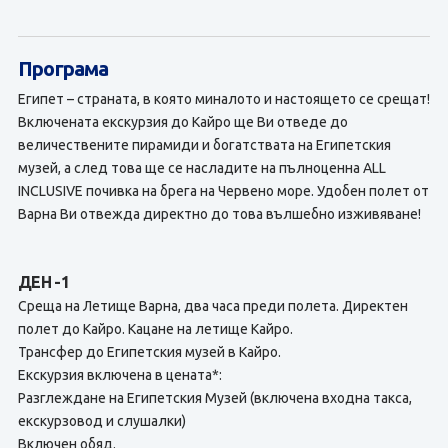
Програма
Египет – страната, в която миналото и настоящето се срещат!
Включената екскурзия до Кайро ще Ви отведе до
величествените пирамиди и богатствата на Египетския
музей, а след това ще се насладите на пълноценна ALL
INCLUSIVE почивка на брега на Червено море. Удобен полет от
Варна Ви отвежда директно до това вълшебно изживяване!
ДЕН -1
Среща на Летище Варна, два часа преди полета. Директен
полет до Кайро. Кацане на летище Кайро.
Трансфер до Египетския музей в Кайро.
Екскурзия включена в цената*:
Разглеждане на Египетския Музей (включена входна такса,
екскурзовод и слушалки)
Включен обяд.