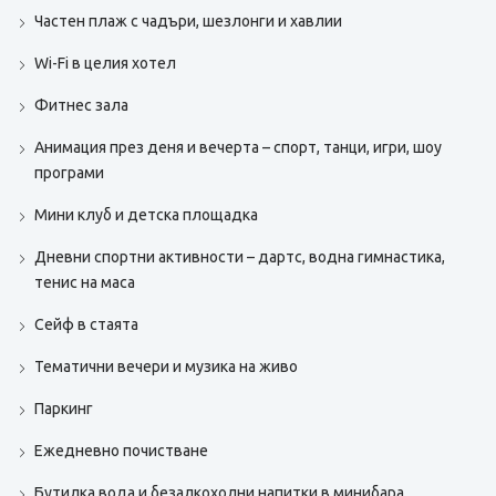
Частен плаж с чадъри, шезлонги и хавлии
Wi-Fi в целия хотел
Фитнес зала
Анимация през деня и вечерта – спорт, танци, игри, шоу
програми
Мини клуб и детска площадка
Дневни спортни активности – дартс, водна гимнастика,
тенис на маса
Сейф в стаята
Тематични вечери и музика на живо
Паркинг
Ежедневно почистване
Бутилка вода и безалкохолни напитки в минибара