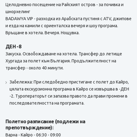
Целодневно посещение на Райският остров - за почивка и
шнорхелинг
BADAWYA VIP - разходка из Арабската пустиня с ATV, джипове
и езда на камили с ориенталска вечеря и шоу програма.
Връщане в хотела. Вечеря. Нощувка.
ДЕН -8
Закуска. Освобождаване на хотела. Трансфер до летище
Хургада за полет към България. Продължителност на
трансфер - около 40 минути.
Забележка: При следобедно пристигане с полет до Кайро,
цялата екскурзионна програма в Кайро се извършва в -ДЕН
-2. Туроператорът си запазва правото да прави промени в
последователността на програмата.
Полетно разписание (подлежи на
препотвърждение):
Варна - Кайро - 06:30 - 09:00