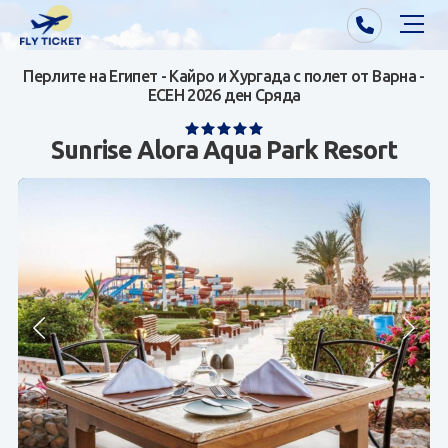
Перлите на Египет - Кайро и Хургада с полет от Варна -
Почивки от Варна
ЕСЕН 2026 ден Сряда
Екзотика
Sunrise Alora Aqua Park Resort
Почивки от София/Пловдив/Бургас
Самолетни билети
Визи
Контакти
За нас