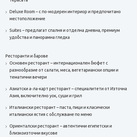
терасата
Deluxe Room – с по-модерен интериор и предпочитано
местоположение
Suites – предлагат спалня и отделна дневна, премиум
удобства и панорамна гледка
Ресторанти и барове
Основен ресторант – интернационален бюфет с
разнообразие от салати, меса, вегетариански опции и
тематични вечери
Азиатски а-ла-карт ресторант – специалитети от Източна
Азия, включително уок, суши и грил
Италиански ресторант – паста, пици и класически
италиански ястия с обслужване по меню
Ориенталски ресторант – автентични египетски и
близкоизточни вкусове