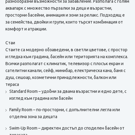
разнообразни възможности за забавление. Разполага с голям
аквапарк с множество пързалки за деца и възрастни,
просторни басейни, анимация и зони за релакс. Подходящ е
за семейства, двойки и групи, които търсят комбинация от
комфорт и атракции.
Стаи
Стаите са модерно обзаведени, в светли цветове, с простор
и гледка към градина, басейн или територията на комплекса.
Всички разполагат с климатик, телевизор с плосък екран и
сателитни канали, сейф, минибар, електрическа кана, баня с
душ, сешоар, козметични принадлежности, балкон или
тераса
Standard Room – удобни за двама възрастни и едно дете, с
изглед към градина или басейн
Family Room – по-просторни, с допълнителни легла или
отделна зона за децата
Swim-Up Room – директен достъп до споделен басейн от