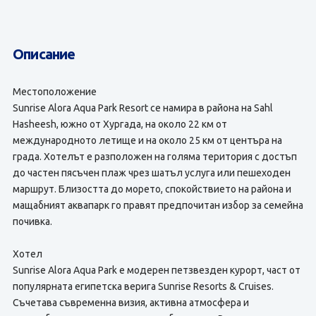
Описание
Местоположение
Sunrise Alora Aqua Park Resort се намира в района на Sahl
Hasheesh, южно от Хургада, на около 22 км от
международното летище и на около 25 км от центъра на
града. Хотелът е разположен на голяма територия с достъп
до частен пясъчен плаж чрез шатъл услуга или пешеходен
маршрут. Близостта до морето, спокойствието на района и
мащабният аквапарк го правят предпочитан избор за семейна
почивка.
Хотел
Sunrise Alora Aqua Park е модерен петзвезден курорт, част от
популярната египетска верига Sunrise Resorts & Cruises.
Съчетава съвременна визия, активна атмосфера и