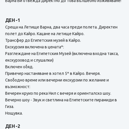
Варна Ви отвежда директно до това вълшебно изживяване!
ДЕН -1
Среща на Летище Варна, два часа преди полета. Директен
полет до Кайро. Кацане на летище Кайро.
Трансфер до Египетския музей в Кайро.
Екскурзия включена в цената*:
Разглеждане на Египетския Музей (включена входна такса,
екскурзовод и слушалки)
Включен обяд.
Привечер настаняване в хотел 5* в Кайро. Вечеря.
Свободно време или вечерни екскурзии по желание и
възможност:
Вечерен круиз по река Нил с вечеря и ориенталско шоу.
Вечерно шоу - Звук и светлина на Египетските пирамиди в
Гиза.
Нощувка.
ДЕН -2