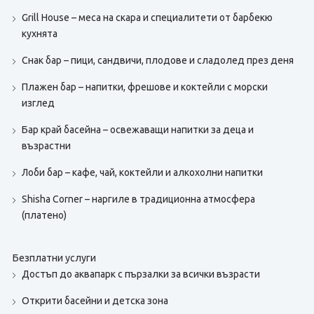
Grill House – меса на скара и специалитети от барбекю
кухнята
Снак бар – пици, сандвичи, плодове и сладолед през деня
Плажен бар – напитки, фрешове и коктейли с морски
изглед
Бар край басейна – освежаващи напитки за деца и
възрастни
Лоби бар – кафе, чай, коктейли и алкохолни напитки
Shisha Corner – наргиле в традиционна атмосфера
(платено)
Безплатни услуги
Достъп до аквапарк с пързалки за всички възрасти
Открити басейни и детска зона