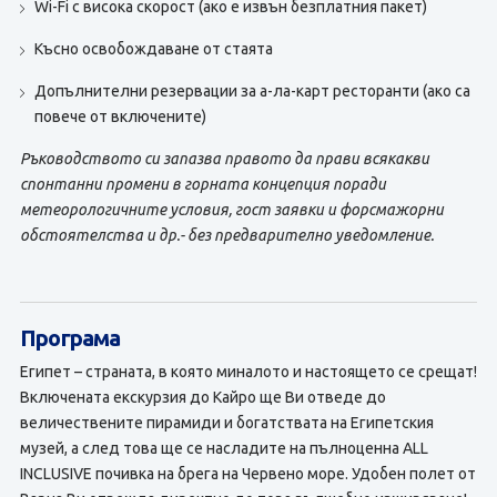
Wi-Fi с висока скорост (ако е извън безплатния пакет)
Късно освобождаване от стаята
Допълнителни резервации за а-ла-карт ресторанти (ако са
повече от включените)
Ръководството си запазва правото да прави всякакви
спонтанни промени в горната концепция поради
метеорологичните условия, гост заявки и форсмажорни
обстоятелства и др.- без предварително уведомление.
Програма
Египет – страната, в която миналото и настоящето се срещат!
Включената екскурзия до Кайро ще Ви отведе до
величествените пирамиди и богатствата на Египетския
музей, а след това ще се насладите на пълноценна ALL
INCLUSIVE почивка на брега на Червено море. Удобен полет от