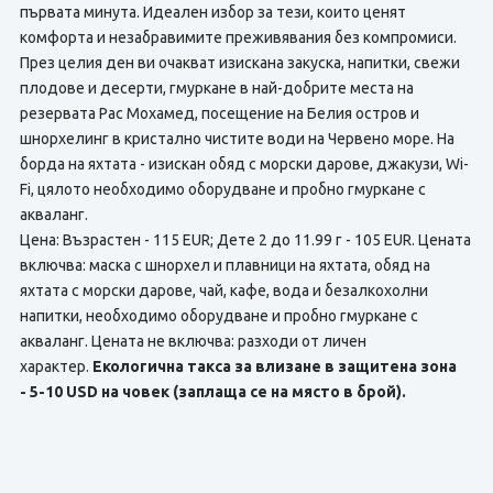
първата минута. Идеален избор за тези, които ценят
комфорта и незабравимите преживявания без компромиси.
През целия ден ви очакват изискана закуска, напитки, свежи
плодове и десерти, гмуркане в най-добрите места на
резервата Рас Мохамед, посещение на Белия остров и
шнорхелинг в кристално чистите води на Червено море. На
борда на яхтата - изискан обяд с морски дарове, джакузи, Wi-
Fi, цялото необходимо оборудване и пробно гмуркане с
акваланг.
Цена: Възрастен - 115 EUR; Дете 2 до 11.99 г - 105 EUR. Цената
включва: маска с шнорхел и плавници на яхтата, обяд на
яхтата с морски дарове, чай, кафе, вода и безалкохолни
напитки, необходимо оборудване и пробно гмуркане с
акваланг. Цената не включва: разходи от личен
характер.
Екологична такса за влизане в защитена зона
- 5-10 USD на човек (заплаща се на място в брой).