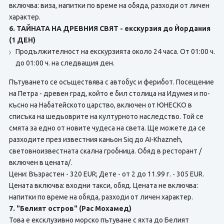
включва:
виза, напитки по време на обяда, разходи от личен
характер.
6. ТАЙНАТА НА ДРЕВНИЯ СВЯТ - екскурзия до Ѝордания
(1 ДЕН)
Продължителност на екскурзията около 24 часа. От 01:00 ч.
до 01:00 ч. на следващия ден.
Пътуването се осъществява с автобус и ферибот. Посещение
на Петра - древен град, който е бил столица на Идумея и по-
късно на Набатейското царство, включен от ЮНЕСКО в
списъка на шедьоврите на културното наследство. Той се
смята за едно от новите чудеса на света. Ще можете да се
разходите през известния каньон Siq до AI-Khazneh,
световноизвестната скална гробница. Обяд в ресторант /
включен в цената/.
Цени: Възрастен - 320 EUR; Дете - от 2 до 11.99 г. - 305 EUR.
Цената включва: входни такси, обяд. Цената не включва:
напитки по време на обяда, разходи от личен характер.
7. "Белият остров" (Рас Мохамед)
Това е ексклузивно морско пътуване с яхта до Белият