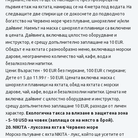
първия етаж на яхтата, намиращ се на 4 метра под водата. На
следващите две спирки ще се докоснете до подводното
богатство на Червено море чрез плуване, шнорхелинг и/или
дайвинг. Наемът на маска с шнорхел и плавници са включени
в цената. Дайвинга, включващ цялостно оборудване и
инструктор, е срещу допълнително заплащане на 10 EUR.
Обядът е на яхтата с разнообразно меню, включващо морски
дарове, неограничено количество чай, кафе, вода и
безалкохолни напитки.
Цени: Възрастен - 90 EUR без гмуркане, 100 EUR с гмуркане;
Дете от 5 до 11.99 г - 50 EUR. Цената включва: маска с
шнорхел и плавници на яхтата, обяд на яхтата с морски
дарове, чай, кафе, вода и безалкохолни напитки. Цената не
включва: дайвинг с цялостно оборудване и инструктор,
срещу допълнително заплащане 10 EUR, разходи от личен
характер.
Екологична такса за влизане в защитена зона
- 5-10 USD на човек (заплаща се на място в брой).
20. NIKITA - луксозна яхта в Червено море
Морско пътуване с яхта NIKITA - лукс, който ще усетите от