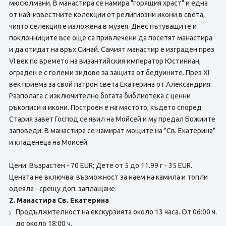
мюсюлмани. В манастира се намира "горящия храст" и една
от най-известните колекции от религиозни икони в света,
чиято селекция е изложена в музея. Днес пътуващите и
поклонниците все още са привлечени да посетят манастира
и да отидат на връх Синай. Самият манастир е изграден през
VІ век по времето на византийския император Юстиниан,
ограден е с големи зидове за защита от бедуините. През ХІ
век приема за свой патрон света Екатерина от Александрия.
Разполага с изключително богата библиотека с ценни
ръкописи и икони. Построен е на мястото, където според
Стария завет Господ се явил на Мойсей и му предал Божиите
заповеди. В манастира се намират мощите на "Св. Екатерина"
и кладенеца на Моисей.
Цени: Възрастен - 70 EUR; Дете от 5 до 11.99 г - 35 EUR.
Цената не включва: възможност за наем на камила и топли
одеяла - срещу доп. заплащане.
2. Манастира Св. Екатерина
Продължителност на екскурзията около 13 часа. От 06:00 ч.
до около 18:00 ч.