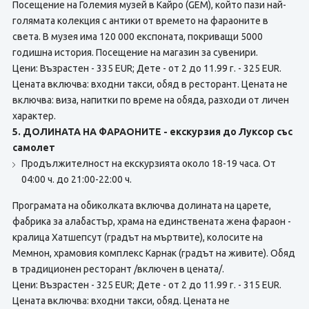
Посещение на Големия музей в Кайро (GEM), който пази най-
голямата колекция с антики от времето на фараоните в
света. В музея има 120 000 експоната, покриващи 5000
годишна история. Посещение на магазин за сувенири.
Цени: Възрастен - 335 EUR; Дете - от 2 до 11.99 г. - 325 EUR.
Цената включва: входни такси, обяд в ресторант. Цената не
включва:
виза, напитки по време на обяда, разходи от личен
характер.
5. ДОЛИНАТА НА ФАРАОНИТЕ - екскурзия до Луксор със
самолет
Продължителност на екскурзията около 18-19 часа. От
04:00 ч. до 21:00-22:00 ч.
Програмата на обиколката включва долината на царете,
фабрика за алабастър, храма на единствената жена фараон -
кралица Хатшепсут (градът на мъртвите), колосите на
Мемнон, храмовия комплекс Карнак (градът на живите). Обяд
в традиционен ресторант /включен в цената/.
Цени: Възрастен - 325 EUR; Дете - от 2 до 11.99 г. - 315 EUR.
Цената включва: входни такси, обяд. Цената не