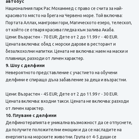
автобус
Националния парк Рас Мохаммед с право се счита за най-
красивото място на брега на Червено море. Той включва:
Портата Аллах, мангрови гори, Магическото езеро, телескоп,
от който се отваря красива гледка към залива Акаба.
Цени: Възрастен - 70 EUR; Дете от 2 до 11.99 г - 40 EUR.
Цената включва: обяд с морски дарове в ресторант и
безалкохолни напитки. Цената не включва: наем на маски и
плавници, разходи от личен характер.
9. Шоу с делфини
Невероятното представление с участието на обучени
делфини е спиращо дъха забавление за деца и възрастни.
Цени: Възрастен - 45 EUR; Дете от 2 до 11.99 г - 30 EUR.
Цената включва: входни такси. Цената не включва: разходи
от личен характер.
10. Плуване с делфини
Делфинотерапията е уникална възможност да се отпуснете,
да получите положителни емоции и да се насладите на
енергията на морските животни. Група от 4-5 души се