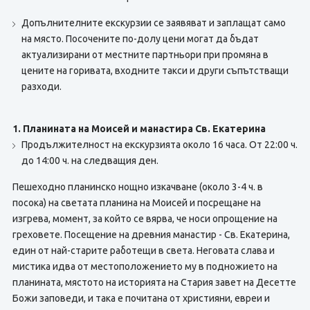
Допълнителните екскурзии се заявяват и заплащат само
на място. Посочените по-долу цени могат да бъдат
актуализирани от местните партньори при промяна в
цените на горивата, входните такси и други съпътстващи
разходи.
1. Планината на Моисей и манастира Св. Екатерина
Продължителност на екскурзията около 16 часа. От 22:00 ч.
до 14:00 ч. на следващия ден.
Пешеходно планинско нощно изкачване (около 3-4 ч. в
посока) на светата планина на Моисей и посрещане на
изгрева, момент, за който се вярва, че носи опрощение на
греховете. Посещение на древния манастир - Св. Екатерина,
един от най-старите работещи в света. Неговата слава и
мистика идва от местоположението му в подножието на
планината, мястото на историята на Стария завет на Десетте
Божи заповеди, и така е почитана от християни, евреи и