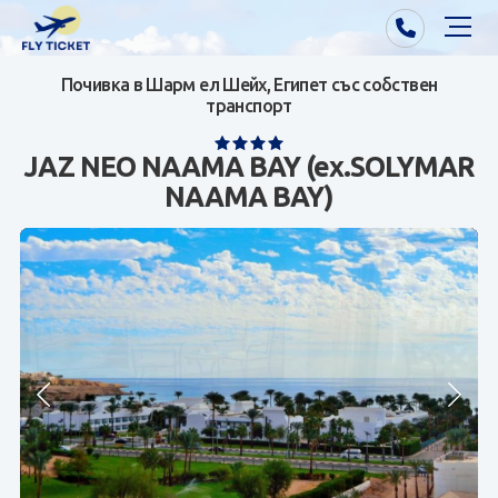
Почивка в Шарм ел Шейх, Египет със собствен
Почивки от Варна
транспорт
Екзотика
JAZ NEO NAAMA BAY (ex.SOLYMAR
NAAMA BAY)
Почивки от София/Пловдив/Бургас
Самолетни билети
Визи
Контакти
За нас