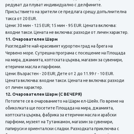
редуват да плуват индивидуално с делфините.
Присъствието на зрители се предлага срещу допълнителна
такса от 20 EUR.
Цени: 30 мин - 125 EUR; 15 мин - 95 EUR. Цената включва:
входни такси. Цената не включва: разходи от личен характер.
11. Очарователен Шарм
Разгледайте най-красивият курортен град на брега на
Червено море. Сутрешна програма с посещение на Площада
на мира, джамията, коптската църква, магазин за сувенири,
етерични масла и парфюми.
Цени: Възрастен - 20 EUR; Дете от 2 до 11.99 г - 10 EUR.
Цената включва: входни такси. Цената не включва: разходи
от личен характер.
12. Очарователен Шарм (С ВЕЧЕРЯ)
Потопете се в очарованието на Шарм ел-Шейх. По време на
обиколката ще посетите Площада на мира, джамията,
коптската църква, фабрика за етерични масла и арабски
парфюми, музеят на Тутанкамон, магазин за сувенири,
папируси и ориенталски сладки. Разходката приключва с