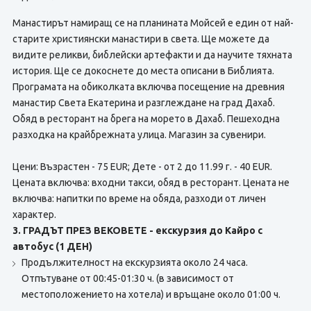
Манастирът намиращ се на планината Мойсей е един от най-
старите християнски манастири в света. Ще можете да
видите реликви, библейски артефакти и да научите тяхната
история. Ще се докоснете до места описани в Библията.
Програмата на обиколката включва посещение на древния
манастир Света Екатерина и разглеждане на град Дахаб.
Обяд в ресторант на брега на морето в Дахаб. Пешеходна
разходка на крайбрежната улица. Магазин за сувенири.
Цени: Възрастен - 75 EUR; Дете - от 2 до 11.99 г. - 40 EUR.
Цената включва: входни такси, обяд в ресторант. Цената не
включва: напитки по време на обяда, разходи от личен
характер.
3. ГРАДЪТ ПРЕЗ ВЕКОВЕТЕ - екскурзия до Кайро с
автобус (1 ДЕН)
Продължителност на екскурзията около 24 часа.
Отпътуване от 00:45-01:30 ч. (в зависимост от
местоположението на хотела) и връщане около 01:00 ч.