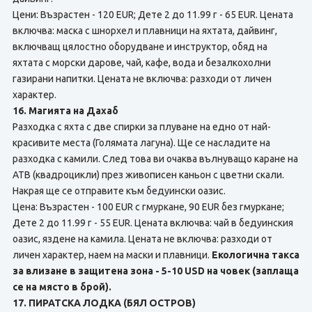
Цени: Възрастен - 120 EUR; Дете 2 до 11.99 г - 65 EUR. Цената
включва: маска с шнорхел и плавници на яхтата, дайвинг,
включващ цялостно оборудване и инструктор, обяд на
яхтата с морски дарове, чай, кафе, вода и безалкохолни
газирани напитки. Цената не включва: разходи от личен
характер.
16. Магията на Дахаб
Разходка с яхта с две спирки за плуване на едно от най-
красивите места (Голямата лагуна). Ще се насладите на
разходка с камили. След това ви очаква вълнуващо каране на
АТВ (квадроцикли) през живописен каньон с цветни скали.
Накрая ще се отправите към бедуински оазис.
Цена: Възрастен - 100 EUR с гмуркане, 90 EUR без гмуркане;
Дете 2 до 11.99 г - 55 EUR. Цената включва: чай в бедуинския
оазис, яздене на камила. Цената не включва: разходи от
личен характер, наем на маски и плавници.
Екологична такса
за влизане в защитена зона - 5-10 USD на човек (заплаща
се на място в брой).
17. ПИРАТСКА ЛОДКА (БЯЛ ОСТРОВ)