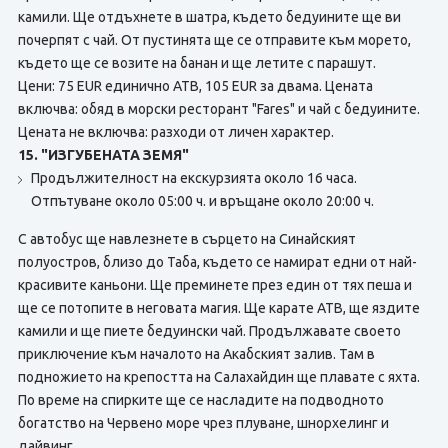
камили. Ще отдъхнете в шатра, където бедуините ще ви
почерпят с чай. От пустинята ще се отправите към морето,
където ще се возите на банан и ще летите с парашут.
Цени:
75 EUR единично АТВ, 105 EUR за двама. Цената
включва: обяд в морски ресторант "Fares" и чай с бедуините.
Цената не включва: разходи от личен характер.
15. "ИЗГУБЕНАТА ЗЕМЯ"
Продължителност на екскурзията около 16 часа.
Отпътуване около 05:00 ч. и връщане около 20:00 ч.
С автобус ще навлезнете в сърцето на Синайският
полуостров, близо до Таба, където се намират едни от най-
красивите каньони. Ще преминете през един от тях пеша и
ще се потопите в неговата магия. Ще карате АТВ, ще яздите
камили и ще пиете бедуински чай. Продължавате своето
приключение към началото на Акабският залив. Там в
подножието на крепостта на Салахайдин ще плавате с яхта.
По време на спирките ще се насладите на подводното
богатство на Червено море чрез плуване, шнорхелинг и
дайвинг.