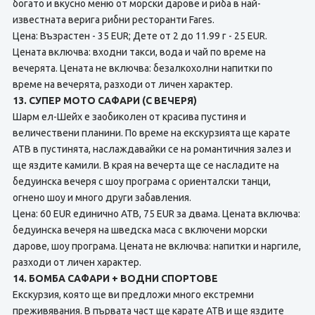
богато и вкусно меню от морски дарове и риба в най-
известната верига рибни ресторанти Fares.
Цена: Възрастен - 35 EUR; Дете от 2 до 11.99 г - 25 EUR.
Цената включва: входни такси, вода и чай по време на
вечерята. Цената не включва: безалкохолни напитки по
време на вечерята, разходи от личен характер.
13. СУПЕР МОТО САФАРИ (С ВЕЧЕРЯ)
Шарм ел-Шейх е заобиколен от красива пустиня и
величествени планини. По време на екскурзията ще карате
АТВ в пустинята, наслаждавайки се на романтичния залез и
ще яздите камили. В края на вечерта ще се насладите на
бедуинска вечеря с шоу програма с ориенталски танци,
огнено шоу и много други забавления.
Цена: 60 EUR единично АТВ, 75 EUR за двама. Цената включва:
бедуинска вечеря на шведска маса с включени морски
дарове, шоу програма. Цената не включва: напитки и наргиле,
разходи от личен характер.
14. БОМБА САФАРИ + ВОДНИ СПОРТОВЕ
Екскурзия, която ще ви предложи много екстремни
преживявания. В първата част ще карате АТВ и ще яздите