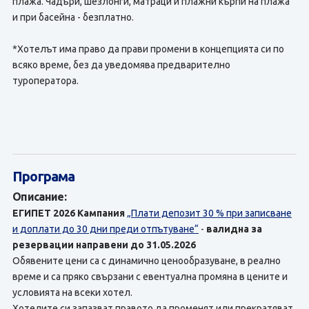
плажа. Чадъри, шезлонги, матраци и плажни кърпи на плажа
и при басейна - безплатно.
*Хотелът има право да прави промени в концепцията си по
всяко време, без да уведомява предварително
туроператора.
Програма
Описание:
ЕГИПЕТ 2026
Кампания
„Плати депозит 30 % при записване
и доплати до 30 дни преди отпътуване“
-
валидна за
резервации направени до 31.05.2026
Обявените цени са с динамично ценообразуване, в реално
време и са пряко свързани с евентуална промяна в цените и
условията на всеки хотел.
Хотелите си запазват правото да променят или прекратяват