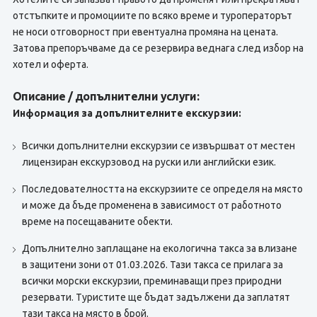
отстъпките и промоциите по всяко време и туроператорът
не носи отговорност при евентуална промяна на цената.
Затова препоръчваме да се резервира веднага след избор на
хотел и оферта.
Описание / допълнителни услуги:
Информация за допълнителните екскурзии:
Всички допълнителни екскурзии се извършват от местен
лицензиран екскурзовод на руски или английски език.
Последователността на екскурзиите се определя на място
и може да бъде променена в зависимост от работното
време на посещаваните обекти.
Допълнително заплащане на екологична такса за влизане
в защитени зони от 01.03.2026. Тази такса се прилага за
всички морски екскурзии, преминаващи през природни
резервати. Туристите ще бъдат задължени да заплатят
тази такса на място в брой.