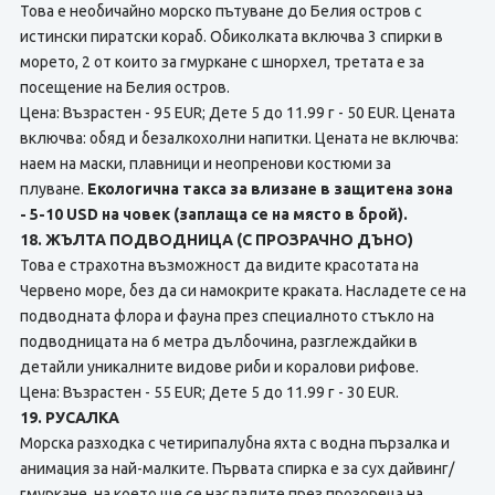
Това е необичайно морско пътуване до Белия остров с
истински пиратски кораб. Обиколката включва 3 спирки в
морето, 2 от които за гмуркане с шнорхел, третата е за
посещение на Белия остров.
Цена: Възрастен - 95 EUR; Дете 5 до 11.99 г - 50 EUR. Цената
включва: обяд и безалкохолни напитки. Цената не включва:
наем на маски, плавници и неопренови костюми за
плуване.
Екологична такса за влизане в защитена зона
- 5-10 USD на човек (заплаща се на място в брой).
18. ЖЪЛТА ПОДВОДНИЦА (С ПРОЗРАЧНО ДЪНО)
Това е страхотна възможност да видите красотата на
Червено море, без да си намокрите краката. Насладете се на
подводната флора и фауна през специалното стъкло на
подводницата на 6 метра дълбочина, разглеждайки в
детайли уникалните видове риби и коралови рифове.
Цена: Възрастен - 55 EUR; Дете 5 до 11.99 г - 30 EUR.
19. РУСАЛКА
Морска разходка с четирипалубна яхта с водна пързалка и
анимация за най-малките. Първата спирка е за сух дайвинг/
гмуркане, на което ще се насладите през прозореца на