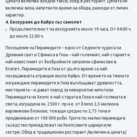
Цената включва: входни такси, обяд в ресторант. Цената не
включва:
виза, напитки по време на обяда, разходи от личен
характер.
4. Екскурзия до Кайро със самолет
Продължителност на екскурзията около 19 часа. От 04:00 ч.
до около 22:00 ч.
Посещение на Пирамидите – едно от Седемте чудеса на
Древния свят и Сфинкса в Гиза – най-големият, най-старият и
най-известният от безбройните запазени сфинксове в
Египет
.
Пирамидите в Гиза от дълго време са най-
посещаваната атракция около Кайро. От времето на тяхното
изграждане пирамидите в Гиза въплъщават древността,
мистерията – и дават повод за невероятни хипотези.
Пирамидата на Хеопс е най-старата в Гиза и най-голямата в
света, изградена ок. 2500 г. пр.н.е. от близо 2,3 милиона
варовикови блокове, тежащи средно по 2,75 тона и
придвижвани от 100 000 роби. Трите по-малки пирамиди в
съседство принадлежат на Хеопсовите царици или
сестри. Обяд в традиционен ресторант /включен в цената/.