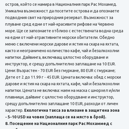
остров, който се намира в Националния парк Рас Мохамед.
Уникална възможност да посетите острова и да опознаете
подводния свят на природния резерват. Възможност за
плуване сред едни от най-красивите рифове на Червено
море. Ще се запознаете отблизо с естествената водна среда
на едни от най-атрактивните морски обитатели. Обедно
меню с включени морски дарове и ястия на скара на яхтата,
както и неограничено количество кафе, чай и безалкохолни
напитки. Дайвинга, включващ цялостно оборудване и
инструктор, е срещу допълнително заплащане на 10 EUR.
Цени: Възрастен - 70 EUR без гмуркане, 80 EUR с гмуркане;
Дете от 2 до 11.99 г - 45 EUR. Цената включва: обяд с морски
дарове и ястия на скара на яхтата, кафе, чай и безалкохолни
напитки. Цената не включва: наем на маска с шнорхел и/или
плавници, дайвинг с цялостно оборудване и инструктор,
срещу допълнително заплащане 10 EUR, разходи от личен
характер.
Екологична такса за влизане в защитена зона
- 5-10 USD на човек (заплаща се на място в брой).
8. Посещение на Националния парк Рас Мохаммед с