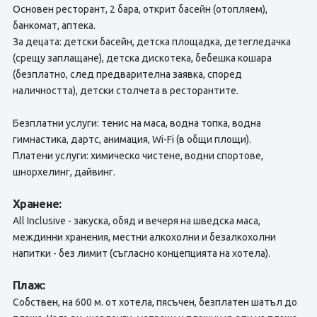
Основен ресторант, 2 бара, открит басейн (отопляем),
банкомат, аптека.
За децата: детски басейн, детска площадка, детегледачка
(срещу заплащане), детска дискотека, бебешка кошара
(безплатно, след предварителна заявка, според
наличността), детски столчета в ресторантите.
Безплатни услуги: тенис на маса, водна топка, водна
гимнастика, дартс, анимация, Wi-Fi (в общи площи).
Платени услуги: химическо чистене, водни спортове,
шнорхелинг, дайвинг.
Хранене:
All Inclusive - закуска, обяд и вечеря на шведска маса,
междинни хранения, местни алкохолни и безалкохолни
напитки - без лимит (съгласно концепцията на хотела).
Плаж:
Собствен, на 600 м. от хотела, пясъчен, безплатен шатъл до