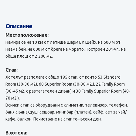
Описание
Местоположение:
Намира се на 10 км от летище Шарм Ел Шейх, на 500 м от
Наама бей, на 600 м от брега на морето. Построен 2014 г., на
обща площ от 2 200 м2.
Стаи:
Хотелът разполага с общо 195 стаи, от които 53 Standard
Room (20-30 м2), 60 Superior Room (30-38 м2.), 22 Family Room
(38-45 м2. с разтегателен диван) и 30 Family Superior Room (40-
70 м2.).
Всички стаи са оборудвани с климатик, телевизор, телефон,
баня с вана/душ, сешоар, минибар (платен), сейф, сет за чай/
кафе, балкон. Почистване на стаите– всеки ден.
В хотела: