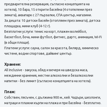
предварителна резервация, съгласно концепцията на
хотела), 10 бара, 15 открити басейна (4 отопялеми през
зимата), аквапарк с 27 пързалки, СПА център, магазини.
За децата: 10 детски басейн (отопляем през зимата), детска
площадка, мини клуб (4-12 г).
Безплатни услуги: тенис на корт, плажен волейбол,
баскетбол, боча, мини футбол, фитнес, дартс, анимация, Wi-Fi
(в общи площи).
Платени услуги: сауна, салон за красота, билярд, химическо
чистене, водни спортове, дайвинг център.
Хранене:
All Inclusive - закуска, обяд и вечеря на шведска маса,
междинни хранения, местни алкохолни и безалкохолни
напитки - без лимит (съгласно концепцията на хотела).
Плаж:
Собствен, пясъчен, с дължина 900 м., кей. Чадъри, шезлонги,
матраци и плажни кърпи на плажа и при басейна - безплатно.