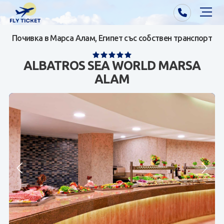
Почивка в Марса Алам, Египет със собствен транспорт
Почивки от Варна
ALBATROS SEA WORLD MARSA
Екзотика
ALAM
Почивки от София/Пловдив/Бургас
Самолетни билети
Визи
Контакти
За нас