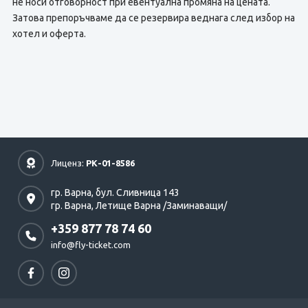
не носи отговорност при евентуална промяна на цената.
Затова препоръчваме да се резервира веднага след избор на
хотел и оферта.
Лиценз:
РК-01-8586
гр. Варна,
бул. Сливница 143
гр. Варна,
Летище Варна /Заминаващи/
+359 877 78 74 60
info@fly-ticket.com