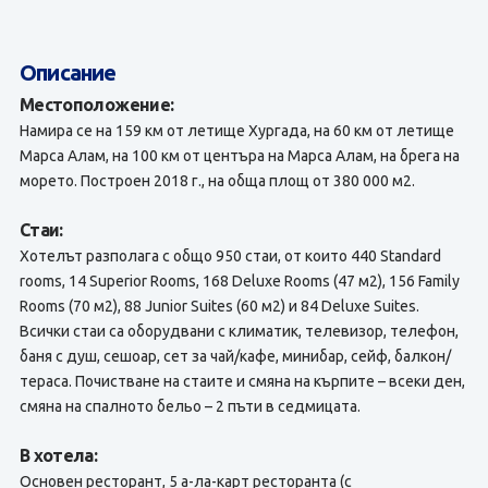
Описание
Местоположение:
Намира се на 159 км от летище Хургада, на 60 км от летище
Марса Алам, на 100 км от центъра на Марса Алам, на брега на
морето. Построен 2018 г., на обща площ от 380 000 м2.
Стаи:
Хотелът разполага с общо 950 стаи, от които 440 Standard
rooms, 14 Superior Rooms, 168 Deluxe Rooms (47 м2), 156 Family
Rooms (70 м2), 88 Junior Suites (60 м2) и 84 Deluxe Suites.
Всички стаи са оборудвани с климатик, телевизор, телефон,
баня с душ, сешоар, сет за чай/кафе, минибар, сейф, балкон/
тераса. Почистване на стаите и смяна на кърпите – всеки ден,
смяна на спалното бельо – 2 пъти в седмицата.
В хотела:
Основен ресторант, 5 а-ла-карт ресторанта (с