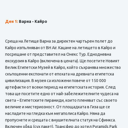
Ден 1:
Варна - Кайро
Среща на Летище Варна за директен чартърен полет до
Кайро изпълняван от BH Air. Кацане на летището в Кайро и
посрещане от представител на Онекс Тур. Еднодневна
екскурзия в Кайро (включена в цената). Ще посетите Новият
Велик Египетски Музей в Кайро, който съхранява множество
скъпоценни експонати от епохата на древната египетска
цивилизация. В музея са изложени повече от 150 000
артефакти от всеки период на египетската история. След
това ще посетите едно от най-забележителните чудеса на
света – Египетските пирамиди, които пленяват със своето
величие и мистериозност. От площадката в Гиза ще се
насладите на гледка към мегаполиса Кайро. Няма да
пропуснете и срещата с внушителната статуя на Сфинкса.
Включен обяд (сух пакет). Трансфер до хотел Pyramids Park