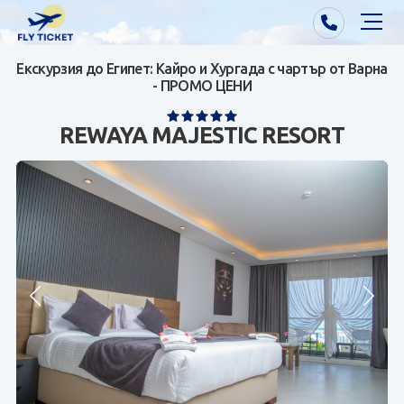
Екскурзия до Египет: Кайро и Хургада с чартър от Варна
Почивки от Варна
- ПРОМО ЦЕНИ
Екзотика
REWAYA MAJESTIC RESORT
Почивки от София/Пловдив/Бургас
Самолетни билети
Визи
Контакти
За нас