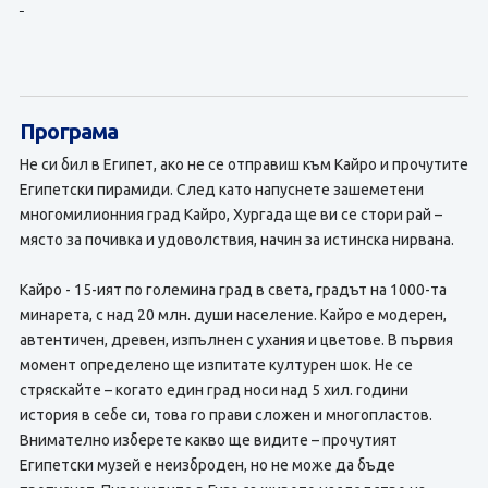
Програма
Не си бил в Египет, ако не се отправиш към Кайро и прочутите
Египетски пирамиди. След като напуснете зашеметени
многомилионния град Кайро, Хургада ще ви се стори рай –
място за почивка и удоволствия, начин за истинска нирвана.
Кайро - 15-ият по големина град в света, градът на 1000-та
минарета, с над 20 млн. души население. Кайро е модерен,
автентичен, древен, изпълнен с ухания и цветове. В първия
момент определено ще изпитате културен шок. Не се
стряскайте – когато един град носи над 5 хил. години
история в себе си, това го прави сложен и многопластов.
Внимателно изберете какво ще видите – прочутият
Египетски музей е неизброден, но не може да бъде