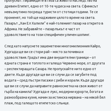
пропуснат. Пирамидите в Гиза са живото наследство на
древен Египет, едно от 10-те чудеса на света. Сфинксът
невъзмутимо посреща туристи от стотици години. Те се
променят, но той ще надживее цялото време на света.
Пазарът „Хан Ел Халили“ е най-големият пазар на открито в
Африка. Не забравяйте – пазарлъкът е част от
удоволствието на този специфичен уличен шопинг.
След като напуснете зашеметени многомилионния Кайро,
Хургада ще ви се стори рай – място за почивка и
удоволствия. Градът има две внушителни граници – от
едната страна е топлото и галещо Червено море, от другата
– респектиращата Сахара. Не пропускайте нито едно от
двете. Къде другаде ще ви се случи да се загубите под
водата – сред пъстри пасажи с риби и корали. Къде другаде
ще ви се случи да направите равносметка на своя живот от
гърба на камила? Хургада е лукс, модерни курорти, богата и
разнообразна кухня, начин за истинска нирвана – на някой бял
плаж, под галещото египетско слънце.