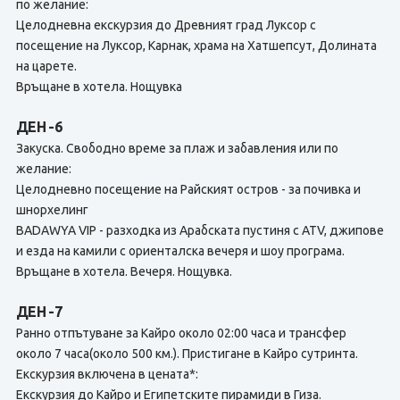
по желание:
Целодневна екскурзия до Древният град Луксор с
посещение на Луксор, Карнак, храма на Хатшепсут, Долината
на царете.
Връщане в хотела. Нощувка
ДЕН -6
Закуска. Свободно време за плаж и забавления или по
желание:
Целодневно посещение на Райският остров - за почивка и
шнорхелинг
BADAWYA VIP - разходка из Арабската пустиня с ATV, джипове
и езда на камили с ориенталска вечеря и шоу програма.
Връщане в хотела. Вечеря. Нощувка.
ДЕН -7
Ранно отпътуване за Кайро около 02:00 часа и трансфер
около 7 часа(около 500 км.). Пристигане в Кайро сутринта.
Екскурзия включена в цената*:
Екскурзия до Кайро и Египетските пирамиди в Гиза.