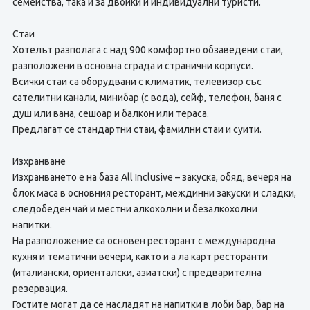
семейства, така и за двойки и индивидуални туристи.
Стаи
Хотелът разполага с над 900 комфортно обзаведени стаи,
разположени в основна сграда и странични корпуси.
Всички стаи са оборудвани с климатик, телевизор със
сателитни канали, минибар (с вода), сейф, телефон, баня с
душ или вана, сешоар и балкон или тераса.
Предлагат се стандартни стаи, фамилни стаи и суити.
Изхранване
Изхранването е на база All Inclusive – закуска, обяд, вечеря на
блок маса в основния ресторант, междинни закуски и сладки,
следобеден чай и местни алкохолни и безалкохолни
напитки.
На разположение са основен ресторант с международна
кухня и тематични вечери, както и а ла карт ресторанти
(италиански, ориенталски, азиатски) с предварителна
резервация.
Гостите могат да се насладят на напитки в лоби бар, бар на