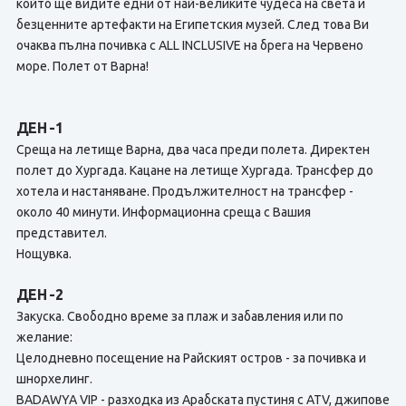
който ще видите едни от най-великите чудеса на света и
безценните артефакти на Египетския музей. След това Ви
очаква пълна почивка с ALL INCLUSIVE на брега на Червено
море. Полет от Варна!
ДЕН -1
Среща на летище Варна, два часа преди полета. Директен
полет до Хургада. Кацане на летище Хургада. Трансфер до
хотела и настаняване. Продължителност на трансфер -
около 40 минути. Информационна среща с Вашия
представител.
Нощувка.
ДЕН -2
Закуска. Свободно време за плаж и забавления или по
желание:
Целодневно посещение на Райският остров - за почивка и
шнорхелинг.
BADAWYA VIP - разходка из Арабската пустиня с ATV, джипове