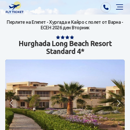
Перлите на Египет - Хургада и Кайро с полет от Варна -
Почивки от Варна
ЕСЕН 2026 ден Вторник
Екзотика
Hurghada Long Beach Resort
Standard 4*
Почивки от София/Пловдив/Бургас
Самолетни билети
Визи
Контакти
За нас