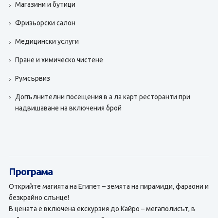
Магазини и бутици
Фризьорски салон
Медицински услуги
Пране и химическо чистене
Румсървиз
Допълнителни посещения в а ла карт ресторанти при
надвишаване на включения брой
Програма
Открийте магията на Египет – земята на пирамиди, фараони и
безкрайно слънце!
В цената е включена екскурзия до Кайро – мегаполисът, в