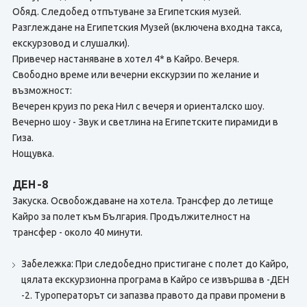
Обяд. Следобед отпътуване за Египетския музей.
Разглеждане на Египетския Музей (включена входна такса,
екскурзовод и слушалки).
Привечер настаняване в хотел 4* в Кайро. Вечеря.
Свободно време или вечерни екскурзии по желание и
възможност:
Вечерен круиз по река Нил с вечеря и ориенталско шоу.
Вечерно шоу - Звук и светлина на Египетските пирамиди в
Гиза.
Нощувка.
ДЕН -8
Закуска. Освобождаване на хотела. Трансфер до летище
Кайро за полет към България. Продължителност на
трансфер - около 40 минути.
Забележка: При следобедно пристигане с полет до Кайро,
цялата екскурзионна програма в Кайро се извършва в -ДЕН
-2. Туроператорът си запазва правото да прави промени в