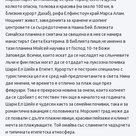
колкото опасна, толкова и красива (на около 100 км, в
близкия курорт Дахаб), рифа Елфинстоун край Марса Алам.
Нощният живот, заведенията за хранене и шопинг
центровете са съсредоточени в Наама Бей. Близката
Синайска планина е смятана за свещена и в нея се намира
манастирът Света Екатерина. В Библията пише,че именно в
тази планина Мойсей научава от Господ 10-те Божи
Заповеди. Всички, които искат да се насладят на слънчевите
лъчи и фин пясък могат да се отдадат на луксозна почивка
Шарм Ел Шейх в Египет. Курортът е построен специално с
туристическа цел и е сред най-предпочитаните в света. Няма
две мнения, че времето е отлично за плаж още през
февруари. Това е прекрасна новина за онези, които копнеят
да се сдобият с естествен тен още в началото на годината.
Шарм Ел Шейх е чудесен както за семейни почивки, така и за
романтична ваканция с половинката. Морският град може да
се похвали с дълги плажни ивици, красиви пейзажи и климат
мечта за плажуващите. Той омайва със сламените чадърчета
и типичната египетска атмосфера.