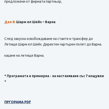
предложени от фирмата партньор,
Ден 8:
Шарм ел Шейх – Варна
След закуска освобождаване на стаите и трансфер до
Летище Шарм ел Шейх. Директен чартърен полет до Варна.
кацане на летище Варна.
* Програмата е примерна - за настаняване със 7 нощувки
*
ПРГОРАМА PDF