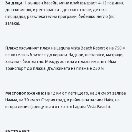
За деца:
1 външен басейн, мини клуб (възраст 4-12 години),
детско меню, в ресторанта - детско столче, детска
площадка, развлекателни програми, бебешко легло (по
заявка).
Плаж:
пясъчният плаж на Laguna Vista Beach Resort е на 750 м
от хотела, в близост до корали. Чадъри, шезлонги, матраци,
хавлии - безплатно. Между хотела и плажа има път. Има
транспорт до плажа. Дължината на плажа е 250 м.
Местоположение:
На 12 км от летището, на 24 км от залива
Наама, на 30 км от Стария град, в района на залива Набк, на
втора линия (срещу пътя от хотел Laguna Vista Beach).
FACTSHEET