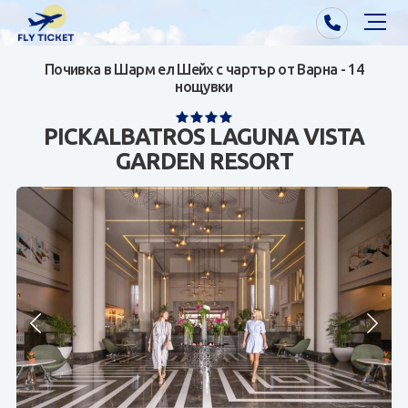
Почивка в Шарм ел Шейх с чартър от Варна - 14
Почивки от Варна
нощувки
Екзотика
PICKALBATROS LAGUNA VISTA
GARDEN RESORT
Почивки от София/Пловдив/Бургас
Самолетни билети
Визи
Контакти
За нас