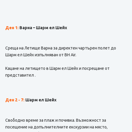
Ден 1:
Варна – Шарм ел Шейх
Среща на Летище Варна за директен чартърен полет до
Шарм ел Шейх изпълняван от BH Air.
Кацане на летището в Шарм ел Шейх и посрещане от
представител .
Ден 2 - 7
:
Шарм ел Шейх
Свободно време за плаж и почивка. Възможност за
посещение на допълнителните екскурзии на място,