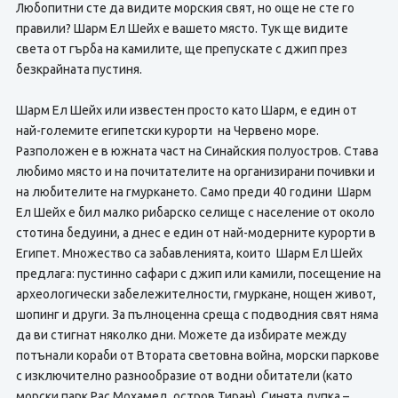
Любопитни сте да видите морския свят, но още не сте го
правили? Шарм Ел Шейх е вашето място. Тук ще видите
света от гърба на камилите, ще препускате с джип през
безкрайната пустиня.
Шарм Ел Шейх или известен просто като Шарм, е един от
най-големите египетски курорти на Червено море.
Разположен е в южната част на Синайския полуостров. Става
любимо място и на почитателите на организирани почивки и
на любителите на гмуркането. Само преди 40 години Шарм
Ел Шейх е бил малко рибарско селище с население от около
стотина бедуини, а днес е един от най-модерните курорти в
Египет. Множество са забавленията, които Шарм Ел Шейх
предлага: пустинно сафари с джип или камили, посещение на
археологически забележителности, гмуркане, нощен живот,
шопинг и други. За пълноценна среща с подводния свят няма
да ви стигнат няколко дни. Можете да избирате между
потънали кораби от Втората световна война, морски паркове
с изключително разнообразие от водни обитатели (като
морски парк Рас Мохамед, остров Тиран), Синята дупка –