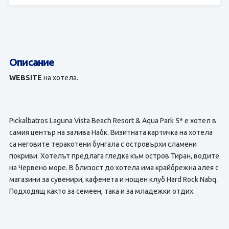
Описание
WEBSITE
на хотела.
Pickalbatros Laguna Vista Beach Resort & Aqua Park 5* е хотел в
самия център на залива Набк. Визитната картичка на хотела
са неговите теракотени бунгала с островърхи сламени
покриви. Хотелът предлага гледка към остров Тиран, водите
на Червено море. В близост до хотела има крайбрежна алея с
магазини за сувенири, кафенета и нощен клуб Hard Rock Nabq.
Подходящ както за семеен, така и за младежки отдих.