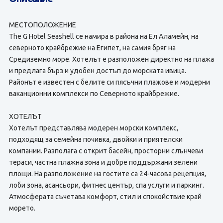
МЕСТОПОЛОЖЕНИЕ
The G Hotel Seashell се намира в района на Ел Аламейн, на
северното крайбрежие на Египет, на самия бряг на
Средиземно море. Хотелът е разположен директно на плажа
и предлага бърз и удобен достъп до морската ивица.
Районът е известен с белите си пясъчни плажове и модерни
ваканционни комплекси по Северното крайбрежие.
ХОТЕЛЪТ
Хотелът представлява модерен морски комплекс,
подходящ за семейна почивка, двойки и приятелски
компании. Разполага с открит басейн, просторни слънчеви
тераси, частна плажна зона и добре поддържани зелени
площи. На разположение на гостите са 24-часова рецепция,
лоби зона, асансьори, фитнес център, спа услуги и паркинг.
Атмосферата съчетава комфорт, стил и спокойствие край
морето.