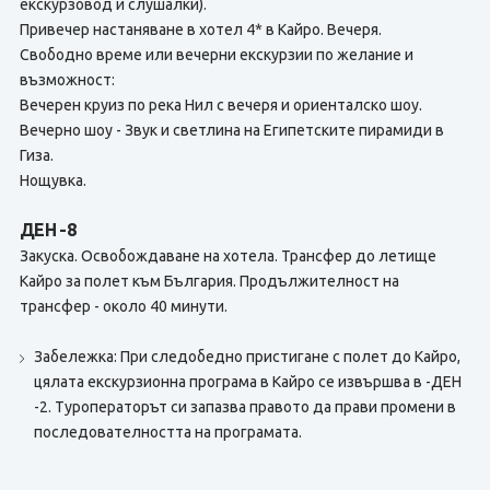
екскурзовод и слушалки).
Привечер настаняване в хотел 4* в Кайро. Вечеря.
Свободно време или вечерни екскурзии по желание и
възможност:
Вечерен круиз по река Нил с вечеря и ориенталско шоу.
Вечерно шоу - Звук и светлина на Египетските пирамиди в
Гиза.
Нощувка.
ДЕН -8
Закуска. Освобождаване на хотела. Трансфер до летище
Кайро за полет към България. Продължителност на
трансфер - около 40 минути.
Забележка: При следобедно пристигане с полет до Кайро,
цялата екскурзионна програма в Кайро се извършва в -ДЕН
-2. Туроператорът си запазва правото да прави промени в
последователността на програмата.