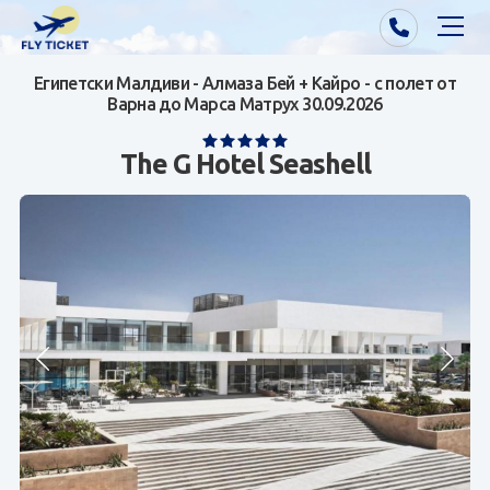
Египетски Малдиви - Алмаза Бей + Кайро - с полет от
Почивки от Варна
Варна до Марса Матрух 30.09.2026
Екзотика
The G Hotel Seashell
Почивки от София/Пловдив/Бургас
Самолетни билети
Визи
Контакти
За нас