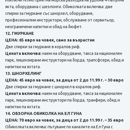
Изключително приятна морска разходка на удобна 4-палубна
якта, оборудвана с шезлонги. Обиколката включва: две
спирки за гмуркане със шнорхел, оборудване,
професионални инструктори, обслужване от сервитьор,
неограничени напитки и обяд на бюфет.
12. ГМУРКАНЕ
ЦЕНА: 65 евро на човек, само за възрастни
Две спирки за гмуркане в коралов риф.
Цената включва:
наем на оборудване, такса за национален
парк, лицензирани инструктори на борда, трапсфсери, обяд и
напитки на яхтата.
13. ШНОРХЕЛИНГ
ЦЕНА: 45 евро на човек, за деца от 2 до 11.99 г. – 30 евро
Две спирки за гмуркане с шнорхел в коралов риф.
Цената включва:
наем на оборудване, такса за национален
парк, лицензирани инструктори па борда, транфери, обяд и
напитки па яхтата.
14. ОБЗОРНА ОБИКОЛКА НА ЕЛ ГУНА
ЦЕНА: 70 евро на човек, за деца от 2 до 11.99 г. – 35 евро
Обиколката включва: пътуване по каналите на Ел Гуна с