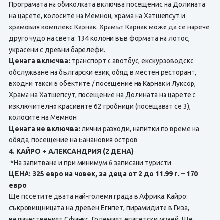
Програмата на обиколката включва посещенис на Долината
на царете, колосите на Мемнон, храма на Хатшепсут и
храмовия комплекс Карнак. Храмът Карнак може да се нарече
друго чудо на света: 134 колони във формата на лотос,
украсени с древни барелефи.
Цената включва:
транспорт с авотбус, екскурзоводско
обслужване на български език, обяд в местен ресторант,
входни такси в обектите / посещение на Карнак и Луксор,
Храма на Хатшепсут, посещение на Долината на царете с
изключително красивите 62 гробници (посещават се 3),
колосите на Мемнон
Цената не включва:
лични разходи, напитки по време на
обяда, посещение на Банановия остров.
4. КАЙРО + АЛЕКСАНДРИЯ (2 ДЕНА)
*На запитване и при минимум 6 записани туристи
ЦЕНА: 325 евро на човек, за деца от 2 до 11.99 г. – 170
евро
Ще посетите двата най-големи града в Африка. Кайро:
съкровищницата на древен Египет, пирамидите в Гиза,
величественият Сфинкс, Големият египетски музей. Ще