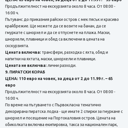
Продължителност на екскурзията около 8 часа. От 08:00 -
16:00 ч.
Пътуванс до приказния райски остров с мек пясък и красиво
крайбрежие. Ще можете да ce возите на банан, да ce
гмуркате с шнорхел и да ce отпуснете нa плажа. Маски,
шнорхели, плавници и обяд са включени в цената на
скскурзията.
Цената включва:
трансфери, разходка с яхта, обяд и
напитки на яхтата, маски, шнорхели и плавници.
Цената не включва:
лични разходи.
9. ПИРАТСКИ КОРАБ
ЦЕНА: 110 евро на човек, за деца от 2 до 11.99 г. – 65
евро
Продължителност на екскурзията около 8 часа. От 08:00 -
16:00 ч.
По време на пътуването с Първокласна тематично
декорирана пиратска лодка - ще имате 2 спирки за гмуркане с
шнорхел и посещение на Портокаловия остров. Цената на
обиколката включва екипировка, такса за национален парк,