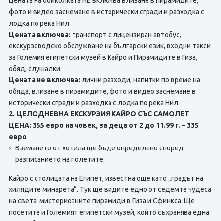
Цената на обиколката НЕ включва влизане в пирамидите,
фото и видео заснемане в исторически сгради и разходка с
лодка по река Нил.
Цената включва:
транспорт с лицензиран автобус,
екскурзоводско обслужване на български език, входни такси
за Големия египетски музей в Кайро и Пирамидите в Гиза,
обяд, слушалки.
Цената не включва:
лични разходи, напитки по време на
обяда, влизане в пирамидите, фото и видео заснемане в
исторически сгради и разходка с лодка по река Нил.
2. ЦЕЛОДНЕВНА ЕКСКУРЗИЯ КАЙРО СЪС САМОЛЕТ
ЦЕНА: 355 евро на човек, за деца от 2 до 11.99 г. – 335
евро
Вземането от хотела ще бъде определено според
разписанието на полетите.
Кайро с столицата на Египет, известна още като „градът на
хилядите минарета“. Тук ще видите едно от седемте чудеса
на света, мистериозните пирамиди в Гиза и Сфинкса. Ще
посетите и Големият египетски музей, който съхранява една