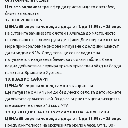
се за семейства с деца.
Цената включва:
трансфер до пристанището с автобус,
билет за лодката.
17. DOLPHIN HOUSE
ЦЕНА: 65 евро на човек, за деца от 2 до 11.99 г. – 35 евро
На сутринта заминавате с яхта от Хургада до място, често
посещавано от големи групи делфини. Две спирки в открито
море при кораловите рифове и плуване с делфини. Шансът
да ги видим с 95%. След това ще се насладите на
пътуването с надуваема бананова лодка и таблет. След
водни дейности се сервира прясно приготвен обяд на борда
на яхтата. Връщане в Хургада.
18. КВАДРО САФАРИ
ЦЕНА: 50 евро на човек, само за възрастни
Ще пътувате с ATV 15 км до бедуинско село, където можете
да опитате ароматен чай. За да се върнете в цивилизацията,
ще изминете отново 15 км. с ATV.
19. ЦЕЛОДНВЕНА ЕКСКУРЗИЯ ЗЛАТНАТА ПУСТИНЯ
ЦЕНА: 65 евро на човек, за деца от 2 до 11.99 г. – 35 евро
Продължителност на екскурзията около 6 часа. От 13:00 -