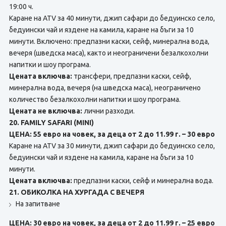
19:00 ч.
Каране на ATV за 40 минути, джип сафари до бедуинско село,
бедуински чай и яздене на камила, каране на бъги за 10
минути. Включено: предпазни каски, сейф, минерална вода,
вечеря (шведска маса), както и неограничени безалкохолни
напитки и шоу програма.
Цената включва:
трансфери, предпазни каски, сейф,
минерална вода, вечеря (на шведска маса), неограничено
количество безалкохолни напитки и шоу програма.
Цената не включва:
лични разходи.
20. FAMILY SAFARI (MINI)
ЦЕНА: 55 евро на човек, за деца от 2 до 11.99 г. – 30 евро
Каране на ATV за 30 минути, джип сафари до бедуинско село,
бедуински чай и яздене на камила, каране на бъги за 10
минути.
Цената включва:
предпазни каски, сейф и минерална вода.
21. ОБИКОЛКА НА ХУРГАДА С ВЕЧЕРЯ
На запитване
ЦЕНА: 30 евро на човек, за деца от 2 до 11.99 г. – 25 евро