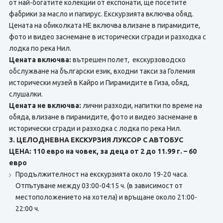
от най-богатите колекции от експонати, ще посетите
фабрики за масло и папирус. Екскурзията включва обяд.
Цената на обиколката НЕ включва влизане в пирамидите,
фото и видео заснемане в исторически сгради и разходка с
лодка по река Нил.
Цената включва:
вътрешен полет, екскурзоводско
обслужване на български език, входни такси за Големия
исторически музей в Кайро и Пирамидите в Гиза, обяд,
слушалки.
Цената не включва:
лични разходи, напитки по време на
обяда, влизане в пирамидите, фото и видео заснемане в
исторически сгради и разходка с лодка по река Нил.
3. ЦЕЛОДНЕВНА ЕКСКУРЗИЯ ЛУКСОР С АВТОБУС
ЦЕНА: 110 евро на човек, за деца от 2 до 11.99 г. – 60
евро
Продължителност на екскурзията около 19-20 часа.
Отпътуване между 03:00-04:15 ч. (в зависимост от
местоположението на хотела) и връщане около 21:00-
22:00 ч.