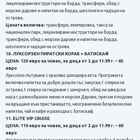
лицензирани инструктори на борда, трансфери, обяд с
морски дарове и напитки на борда, шезлонги и чадъри на
острова.
Цената включва:
трансфери, екипировка, такса за
национален парк, лицензирани инструктори на борда,
трансфери, обяд с морски дарове и напитки на борда,
шезлонги и чадъри на острова.
10. ЛУКСОРЗЕН ПИРАТСКИ КОРАБ + БАТИСКАФ
ЦЕНА: 120 евро на човек, за деца от 2 до 11.99 г. – 65
евро
Луксозно пътуване с красиво декорира яхта. Програмата
включва напитка за добре дошли със закуски,1 спирка на
острова,1 спирка за гмуркане с шнорхел, обяд на шведска
маса с разнообразно меню и морски Дарове, пресни плодове
на връщане към пристанището, неограничени безалкохолни
напитки, чай и кафе и разходка с батискаф.
11. ELITE VIP CRUISE
ЦЕНА: 110 евро на човек, за деца от 2 до 11.99 г. – 60
евро