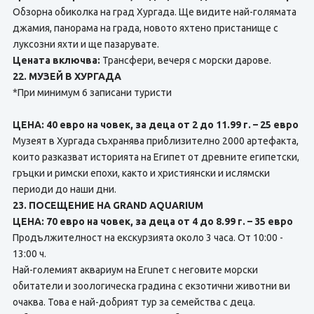
Обзорна обиколка на град Хургада. Ще видите най-голямата
джамия, панорама на града, новото яхтено пристанище с
луксозни яхти и ще пазарувате.
Цената включва:
Трансфери, вечеря с морски дарове.
22. МУЗЕЙ В ХУРГАДА
*При минимум 6 записани туристи
ЦЕНА: 40 евро на човек, за деца от 2 до 11.99 г. – 25 евро
Музеят в Хургада съхранява приблизително 2000 артефакта,
които разказват историята на Египет от древните египетски,
гръцки и римски епохи, както и християнски и ислямски
периоди до наши дни.
23. ПОСЕЩЕНИЕ НА GRAND AQUARIUM
ЦЕНА: 70 евро на човек, за деца от 4 до 8.99 г. – 35 евро
Продължителност на екскурзията около 3 часа. От 10:00 -
13:00 ч.
Най-големият аквариум на Eruneт с неговите морски
обитатели и зоологическа градина с екзотични животни ви
очаква. Това е най-добрият тур за семейства с деца.