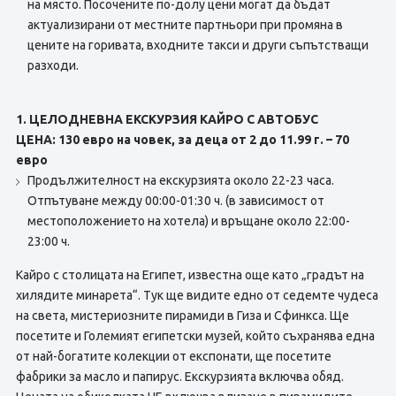
на място. Посочените по-долу цени могат да бъдат
актуализирани от местните партньори при промяна в
цените на горивата, входните такси и други съпътстващи
разходи.
1. ЦЕЛОДНЕВНА ЕКСКУРЗИЯ КАЙРО С АВТОБУС
ЦЕНА: 130 евро на човек, за деца от 2 до 11.99 г. – 70
евро
Продължителност на екскурзията около 22-23 часа.
Отпътуване между 00:00-01:30 ч. (в зависимост от
местоположението на хотела) и връщане около 22:00-
23:00 ч.
Кайро с столицата на Египет, известна още като „градът на
хилядите минарета“. Тук ще видите едно от седемте чудеса
на света, мистериозните пирамиди в Гиза и Сфинкса. Ще
посетите и Големият египетски музей, който съхранява една
от най-богатите колекции от експонати, ще посетите
фабрики за масло и папирус. Екскурзията включва обяд.