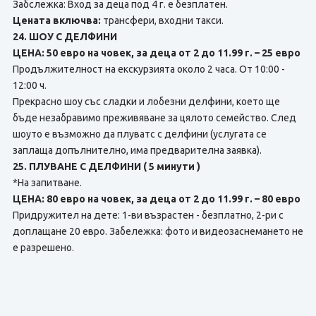
Забслежка: Вход за деца под 4 г. е безплатен.
Цената включва:
трансфери, входни такси.
24. ШОУ С ДЕЛФИНИ
ЦЕНА: 50 евро на човек, за деца от 2 до 11.99 г. – 25 евро
Продължителност на екскурзията около 2 часа. От 10:00 -
12:00 ч.
Прекрасно шоу със сладки и лобезни делфини, което ще
бъде незабравимо преживяване за цялото семейство. След
шоуто е възможно да плуватс с делфини (услугата се
заплаща допълнително, има предварителна заявка).
25. ПЛУВАНЕ С ДЕЛФИНИ ( 5 минути )
*На запитване.
ЦЕНА: 80 евро на човек, за деца от 2 до 11.99 г. – 80 евро
Придружител на дете: 1-ви възрастен - безплатно, 2-ри с
доплащане 20 евро. Забележка: фото и видеозаснемането не
е разрешено.