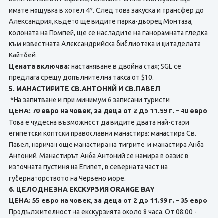
имате нощувка в хотел 4*. След това закуска и трансфер до
Александрия, където ще видите парка-дворец Монтаза,
колоната на Помпей, ще се насладите на панорамната гледка
към известната Александрийска библиотека и цитаделата
Кайтбей.
Цената включва:
настаняване в двойна стая; SGL се
предлага срещу допълнителна такса от $10.
5. МАНАСТИРИТЕ СВ.АНТОНИЙ И СВ.ПАВЕЛ
*На запитване и при минимум 6 записани туристи
ЦЕНА: 70 евро на човек, за деца от 2 до 11.99 г. – 40 евро
Това е чудесна възможност да видите двата най-стари
египетски коптски православни манастира: манастира Св.
Павел, наричан още манастира на тигрите, и манастира Анба
Антоний. Манастирът Анба Антоний се намира в оазис в
източната пустиня на Египет, в северната част на
губернаторството на Червено море.
6. ЦЕЛОДНЕВНА ЕКСКУРЗИЯ ORANGE BAY
ЦЕНА: 55 евро на човек, за деца от 2 до 11.99 г. – 35 евро
Продължителност на екскурзията около 8 часа. От 08:00 -