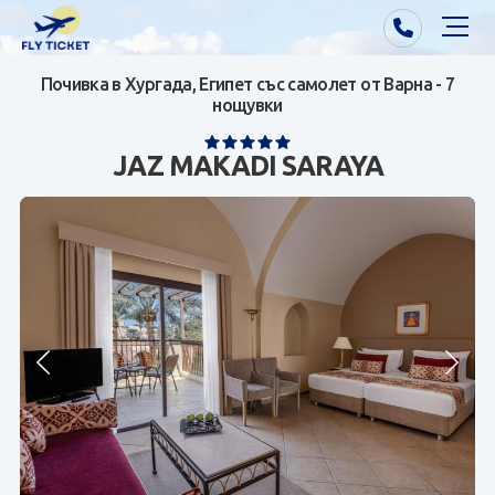
Почивка в Хургада, Египет със самолет от Варна - 7
Почивки от Варна
нощувки
Екзотика
JAZ MAKADI SARAYA
Почивки от София/Пловдив/Бургас
Самолетни билети
Визи
Контакти
За нас