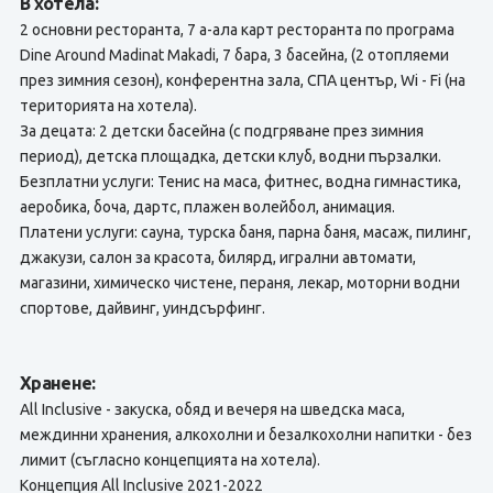
В хотела:
2 основни ресторанта, 7 а-ала карт ресторанта по програма
Dine Around Madinat Makadi, 7 бара, 3 басейнa, (2 отопляеми
през зимния сезон), конферентна зала, СПА център, Wi - Fi (на
територията на хотела).
За децата: 2 детски басейна (с подгряване през зимния
период), детска площадка, детски клуб, водни пързалки.
Безплатни услуги: Тенис на маса, фитнес, водна гимнастика,
аеробика, боча, дартс, плажен волейбол, анимация.
Платени услуги: сауна, турска баня, парна баня, масаж, пилинг,
джакузи, салон за красота, билярд, игрални автомати,
магазини, химическо чистене, пераня, лекар, моторни водни
спортове, дайвинг, уиндсърфинг.
Хранене:
All Inclusive - закуска, обяд и вечеря на шведска маса,
междинни хранения, алкохолни и безалкохолни напитки - без
лимит (съгласно концепцията на хотела).
Концепция All Inclusive 2021-2022