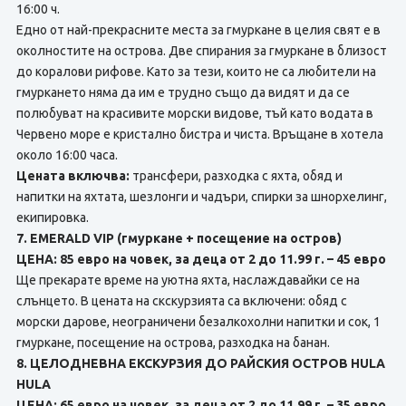
16:00 ч.
Едно от най-прекрасните места за гмуркане в целия свят е в
околностите на острова. Две спирания за гмуркане в близост
до коралови рифове. Като за тези, които не са любители на
гмуркането няма да им е трудно също да видят и да се
полюбуват на красивите морски видове, тъй като водата в
Червено море е кристално бистра и чиста. Връщане в хотела
около 16:00 часа.
Цената включва:
трансфери, разходка с яхта, обяд и
напитки на яхтата, шезлонги и чадъри, спирки за шнорхелинг,
екипировка.
7. EMERALD VIP (гмуркане + посещение на остров)
ЦЕНА: 85 евро на човек, за деца от 2 до 11.99 г. – 45 евро
Ще прекарате време на уютна яхта, наслаждавайки се на
слънцето. В цената на скскурзията сa включени: обяд с
морски дарове, неограничени безалкохолни напитки и сок, 1
гмуркане, посещение на острова, разходка на банан.
8. ЦЕЛОДНЕВНА ЕКСКУРЗИЯ ДО РАЙСКИЯ ОСТРОВ HULA
HULA
ЦЕНА: 65 евро на човек, за деца от 2 до 11.99 г. – 35 евро