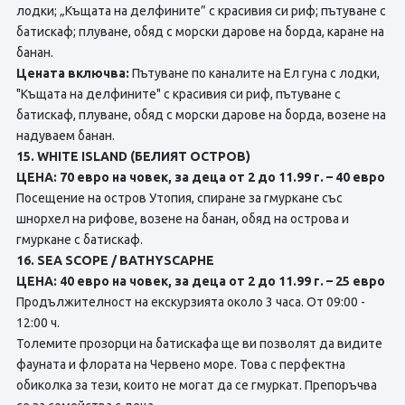
лодки; „Къщата на делфините” с красивия си риф; пътуване с
батискаф; плуване, обяд с морски дарове нa борда, каране на
банан.
Цената включва:
Пътуване по каналите на Ел гуна с лодки,
"Къщата на делфините" с красивия си риф, пътуване с
батискаф, плуване, обяд с морски дарове на борда, возене на
надуваем банан.
15. WHITE ISLAND (БЕЛИЯТ ОСТРОВ)
ЦЕНА: 70 евро на човек, за деца от 2 до 11.99 г. – 40 евро
Посещение на остров Утопия, спиране за гмуркане със
шнорхел на рифове, возене на банан, обяд нa острова и
гмуркане с батискаф.
16. SEA SCOPE / BATHYSCAPHE
ЦЕНА: 40 евро на човек, за деца от 2 до 11.99 г. – 25 евро
Продължителност на екскурзията около 3 часа. От 09:00 -
12:00 ч.
Толемите прозорци на батискафа ще ви позволят да видите
фауната и флората на Червено море. Това с перфектна
обиколка за тези, които не могат да се гмуркат. Препоръчва