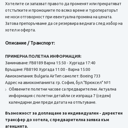
Хотелите си запазват правото да променят или прекратяват
отстъпките и промоциите по всяко време и туроператорът
не носи отговорност при евентуална промяна на цената.
Затова препоръчваме да се резервира веднага след избор на
хотел и оферта.
Описание / Транспорт:
ПРИМЕРНА ПОЛЕТНА ИНФОРМАЦИЯ:
Заминаване: FB8189 Варна 15:50 - Хургада 17:40
Връщане: FB8190 Хургада 11:00 - Варна 15:00
Авиокомпания: Bulgaria AirТип самолет: Boeing 733
Адрес на авиокомпанията: гр. София, бул."Брюксел" №1
Обявените полетни часове са предварителни. Актуална
информация с полетни детайли се изпраща 7 (седем)
календарни дни преди датата на отпътуване.
Възможност за доплащане за индивидуален - директен
трансфер до хотела, с предварителна заявка към
агенцията.