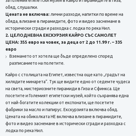
за Големия египетски музей в Кайро и Пирамидите в Гиза,
обяд, слушалки.
Цената не включва:
лични разходи, напитки по време на
обяда, влизане в пирамидите, фото и видео заснемане в
исторически сгради и разходка с лодка по река Нил.
2. ЦЕЛОДНЕВНА ЕКСКУРЗИЯ КАЙРО СЪС САМОЛЕТ
ЦЕНА: 355 евро на човек, за деца от 2 до 11.99 г. – 335
евро
Вземането от хотела ще бъде определено според
разписанието на полетите.
Кайро с столицата на Египет, известна още като „градът на
хилядите минарета“. Тук ще видите едно от седемте чудеса
на света, мистериозните пирамиди в Гиза и Сфинкса. Ще
посетите и Големият египетски музей, който съхранява една
от най-богатите колекции от експонати, ще посетите
фабрики за масло и папирус. Екскурзията включва обяд.
Цената на обиколката НЕ включва влизане в пирамидите,
фото и видео заснемане в исторически сгради и разходка с
лодка по река Нил.