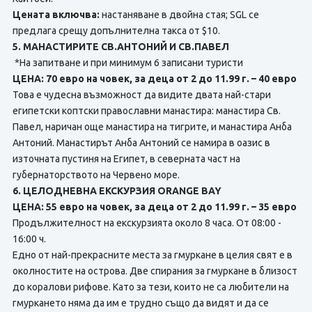
Цената включва:
настаняване в двойна стая; SGL се
предлага срещу допълнителна такса от $10.
5. МАНАСТИРИТЕ СВ.АНТОНИЙ И СВ.ПАВЕЛ
*На запитване и при минимум 6 записани туристи
ЦЕНА: 70 евро на човек, за деца от 2 до 11.99 г. – 40 евро
Това е чудесна възможност да видите двата най-стари
египетски коптски православни манастира: манастира Св.
Павел, наричан още манастира на тигрите, и манастира Анба
Антоний. Манастирът Анба Антоний се намира в оазис в
източната пустиня на Египет, в северната част на
губернаторството на Червено море.
6. ЦЕЛОДНЕВНА ЕКСКУРЗИЯ ORANGE BAY
ЦЕНА: 55 евро на човек, за деца от 2 до 11.99 г. – 35 евро
Продължителност на екскурзията около 8 часа. От 08:00 -
16:00 ч.
Едно от най-прекрасните места за гмуркане в целия свят е в
околностите на острова. Две спирания за гмуркане в близост
до коралови рифове. Като за тези, които не са любители на
гмуркането няма да им е трудно също да видят и да се