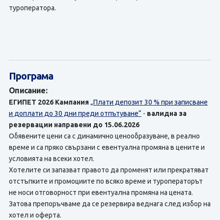
туроператора.
Програма
Описание:
ЕГИПЕТ 2026
Кампания
„Плати депозит 30 % при записване
и доплати до 30 дни преди отпътуване“
-
валидна за
резервации направени до 15.06.2026
Обявените цени са с динамично ценообразуване, в реално
време и са пряко свързани с евентуална промяна в цените и
условията на всеки хотел.
Хотелите си запазват правото да променят или прекратяват
отстъпките и промоциите по всяко време и туроператорът
не носи отговорност при евентуална промяна на цената.
Затова препоръчваме да се резервира веднага след избор на
хотел и оферта.