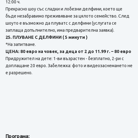
12:00 ч.
Прекрасно шоу със сладки и лобезни делфини, което ще
бъде незабравимо преживяване за цялото семейство. След
шоуто е възможно да плуватс с делфини (услугата се
заплаща допълнително, има предварителна заявка).
25. ПЛУВАНЕ С ДЕЛФИНИ ( 5 минути )
*На запитване.
ЦЕНА: 80 евро на човек, за деца от 2 до 11.99 г. – 80 евро
Придружител на дете: 1-ви възрастен - безплатно, 2-ри с
доплащане 20 евро. Забележка: фото и видеозаснемането не
е разрешено.
Програма: