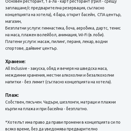
Основен ресторант, 1 а-ла - карт ресторант (грил - срещу
заплащане/с предварителна резервация, съгласно
концепцията на хотела), 4 бара, открит басейн, СПА център,
магазин,
Безплатни услуги: гимнастика, боча, аеробика, дартс, тенис
на маса, плажен волейбол, анимация, Wi-Fi (в лоби).
Платени услуги: масаж, пилинг, пераня, лекар, водни
спортове, дайвинг център.
Хранене:
All Inclusive - закуска, обяд и вечеря на шведска маса,
междинни хранения, местни алкохолни и безалкохолни
напитки - без лимит (съгласно концепцията на хотела).
Плаж:
Собствен, пясъчен. Чадъри, шезлонги, матраци и плажни
кърпи на плажа и при басейна - безплатно.
*Хотелът има право да прави промени в концепцията си по
всяко време, без да уведомява предварително