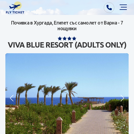
Почивка в Хургада, Египет със самолет от Варна - 7
Почивки от Варна
нощувки
Екзотика
VIVA BLUE RESORT (ADULTS ONLY)
Почивки от София/Пловдив/Бургас
Самолетни билети
Визи
Контакти
За нас