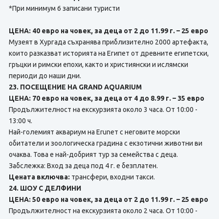
*При минимум 6 записани туристи
ЦЕНА: 40 евро на човек, за деца от 2 до 11.99 г. – 25 евро
Музеят в Хургада съхранява приблизително 2000 артефакта,
които разказват историята на Египет от древните египетски,
гръцки и римски епохи, както и християнски и ислямски
периоди до наши дни.
23. ПОСЕЩЕНИЕ НА GRAND AQUARIUM
ЦЕНА: 70 евро на човек, за деца от 4 до 8.99 г. – 35 евро
Продължителност на екскурзията около 3 часа. От 10:00 -
13:00 ч.
Най-големият аквариум на Eruneт с неговите морски
обитатели и зоологическа градина с екзотични животни ви
очаква. Това е най-добрият тур за семейства с деца.
Забслежка: Вход за деца под 4 г. е безплатен.
Цената включва:
трансфери, входни такси.
24. ШОУ С ДЕЛФИНИ
ЦЕНА: 50 евро на човек, за деца от 2 до 11.99 г. – 25 евро
Продължителност на екскурзията около 2 часа. От 10:00 -