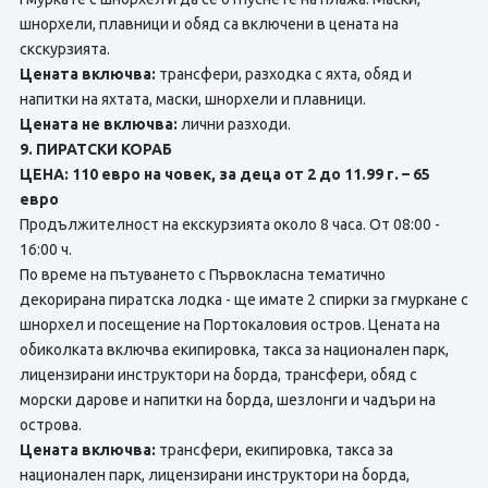
шнорхели, плавници и обяд са включени в цената на
скскурзията.
Цената включва:
трансфери, разходка с яхта, обяд и
напитки на яхтата, маски, шнорхели и плавници.
Цената не включва:
лични разходи.
9. ПИРАТСКИ КОРАБ
ЦЕНА: 110 евро на човек, за деца от 2 до 11.99 г. – 65
евро
Продължителност на екскурзията около 8 часа. От 08:00 -
16:00 ч.
По време на пътуването с Първокласна тематично
декорирана пиратска лодка - ще имате 2 спирки за гмуркане с
шнорхел и посещение на Портокаловия остров. Цената на
обиколката включва екипировка, такса за национален парк,
лицензирани инструктори на борда, трансфери, обяд с
морски дарове и напитки на борда, шезлонги и чадъри на
острова.
Цената включва:
трансфери, екипировка, такса за
национален парк, лицензирани инструктори на борда,