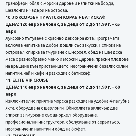
трансфери, обяд с морски дарове и напитки на борда,
шезлонги и чадъри на острова.
10. ЛУКСОРЗЕН ПИРАТСКИ КОРАБ + БАТИСКАФ
ЦЕНА: 120 евро на човек, за деца от 2 до 11.99 г. – 65
евро
Луксозно пътуване с красиво декорира яхта. Програмата
включва напитка за добре дошли със закуски,1 спирка на
острова,1 спирка за гмуркане с шнорхел, обяд на шведска
маса с разнообразно меню и морски Дарове, пресни плодове
на връщане към пристанището, неограничени безалкохолни
напитки, чай и кафе и разходка с батискаф.
11. ELITE VIP CRUISE
ЦЕНА: 110 евро на човек, за деца от 2 до 11.99 г. – 60
евро
Изключително приятна морска разходка на удобна 4-палубна
якта, оборудвана с шезлонги. Обиколката включва: две
спирки за гмуркане със шнорхел, оборудване,
професионални инструктори, обслужване от сервитьор,
неограничени напитки и обяд на бюфет.