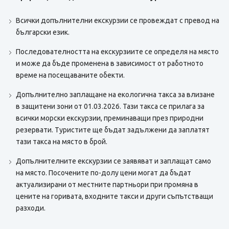
Всички допълнителни екскурзии се провеждат с превод на
български език.
Последователността на екскурзиите се определя на място
и може да бъде променена в зависимост от работното
време на посещаваните обекти.
Допълнително заплащане на екологична такса за влизане
в защитени зони от 01.03.2026. Тази такса се прилага за
всички морски екскурзии, преминаващи през природни
резервати. Туристите ще бъдат задължени да заплатят
тази такса на място в брой.
Допълнителните екскурзии се заявяват и заплащат само
на място. Посочените по-долу цени могат да бъдат
актуализирани от местните партньори при промяна в
цените на горивата, входните такси и други съпътстващи
разходи.