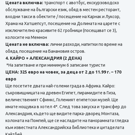
Цената включва:
транспорт с авотбус, екскурзоводско
обслужване на български език, обяд в местен ресторант,
входни такси в обектите / посещение на Карнак и Луксор,
Храма на Хатшепсут, посещение на Долината на царете с
изключително красивите 62 гробници (посещават се 3),
колосите на Мемнон
Цената не включва:
лични разходи, напитки по време на
обяда, посещение на Банановия остров.
4. КАЙРО + АЛЕКСАНДРИЯ (2 ДЕНА)
*На запитване и при минимум 6 записани туристи
ЦЕНА: 325 евро на човек, за деца от 2 до 11.99 г. – 170
евро
Ще посетите двата най-големи града в Африка. Кайро:
съкровищницата на древен Египет, пирамидите в Гиза,
величественият Сфинкс, Големият египетски музей. Ще
имате нощувка в хотел 4*. След това закуска и трансфер до
Александрия, където ще видите парка-дворец Монтаза,
колоната на Помпей, ще се насладите на панорамната гледка
към известната Александрийска библиотека и цитаделата
Кайтбей.