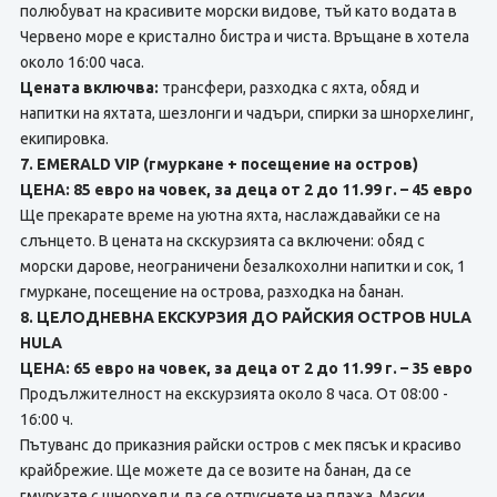
полюбуват на красивите морски видове, тъй като водата в
Червено море е кристално бистра и чиста. Връщане в хотела
около 16:00 часа.
Цената включва:
трансфери, разходка с яхта, обяд и
напитки на яхтата, шезлонги и чадъри, спирки за шнорхелинг,
екипировка.
7. EMERALD VIP (гмуркане + посещение на остров)
ЦЕНА: 85 евро на човек, за деца от 2 до 11.99 г. – 45 евро
Ще прекарате време на уютна яхта, наслаждавайки се на
слънцето. В цената на скскурзията сa включени: обяд с
морски дарове, неограничени безалкохолни напитки и сок, 1
гмуркане, посещение на острова, разходка на банан.
8. ЦЕЛОДНЕВНА ЕКСКУРЗИЯ ДО РАЙСКИЯ ОСТРОВ HULA
HULA
ЦЕНА: 65 евро на човек, за деца от 2 до 11.99 г. – 35 евро
Продължителност на екскурзията около 8 часа. От 08:00 -
16:00 ч.
Пътуванс до приказния райски остров с мек пясък и красиво
крайбрежие. Ще можете да ce возите на банан, да ce
гмуркате с шнорхел и да ce отпуснете нa плажа. Маски,