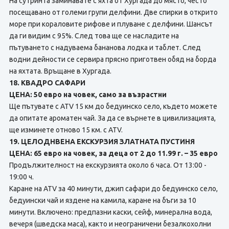
На сутринта заминавате с яхта от Хургада до място, често
посещавано от големи групи делфини. Две спирки в открито
море при кораловите рифове и плуване с делфини. Шансът
да ги видим с 95%. След това ще се насладите на
пътуването с надуваема бананова лодка и таблет. След
водни дейности се сервира прясно приготвен обяд на борда
на яхтата. Връщане в Хургада.
18. КВАДРО САФАРИ
ЦЕНА: 50 евро на човек, само за възрастни
Ще пътувате с ATV 15 км до бедуинско село, където можете
да опитате ароматен чай. За да се върнете в цивилизацията,
ще изминете отново 15 км. с ATV.
19. ЦЕЛОДНВЕНА ЕКСКУРЗИЯ ЗЛАТНАТА ПУСТИНЯ
ЦЕНА: 65 евро на човек, за деца от 2 до 11.99 г. – 35 евро
Продължителност на екскурзията около 6 часа. От 13:00 -
19:00 ч.
Каране на ATV за 40 минути, джип сафари до бедуинско село,
бедуински чай и яздене на камила, каране на бъги за 10
минути. Включено: предпазни каски, сейф, минерална вода,
вечеря (шведска маса), както и неограничени безалкохолни