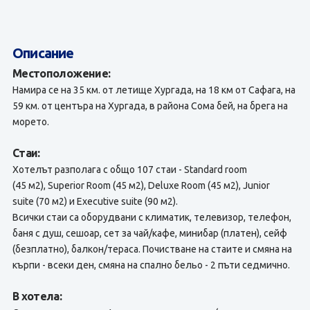
Описание
Местоположение:
Намира се на 35 км. от летище Хургада, на 18 км от Сафага, на
59 км. от центъра на Хургада, в района Сома бей, на брега на
морето.
Стаи:
Хотелът разполага с общо 107 стаи - Standard room
(45 м2), Superior Room (45 м2), Deluxe Room (45 м2), Junior
suite (70 м2) и Executive suite (90 м2).
Всички стаи са оборудвани с климатик, телевизор, телефон,
баня с душ, сешоар, сет за чай/кафе, минибар (платен), сейф
(безплатно), балкон/тераса. Почистване на стаите и смяна на
кърпи - всеки ден, смяна на спално бельо - 2 пъти седмично.
В хотела: