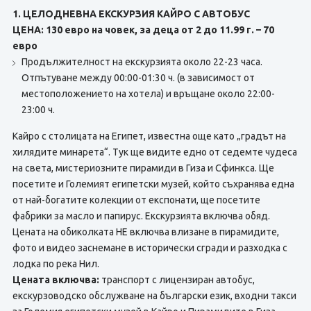
1. ЦЕЛОДНЕВНА ЕКСКУРЗИЯ КАЙРО С АВТОБУС
ЦЕНА: 130 евро на човек, за деца от 2 до 11.99 г. – 70
евро
Продължителност на екскурзията около 22-23 часа.
Отпътуване между 00:00-01:30 ч. (в зависимост от
местоположението на хотела) и връщане около 22:00-
23:00 ч.
Кайро с столицата на Египет, известна още като „градът на
хилядите минарета“. Тук ще видите едно от седемте чудеса
на света, мистериозните пирамиди в Гиза и Сфинкса. Ще
посетите и Големият египетски музей, който съхранява една
от най-богатите колекции от експонати, ще посетите
фабрики за масло и папирус. Екскурзията включва обяд.
Цената на обиколката НЕ включва влизане в пирамидите,
фото и видео заснемане в исторически сгради и разходка с
лодка по река Нил.
Цената включва:
транспорт с лицензиран автобус,
екскурзоводско обслужване на български език, входни такси