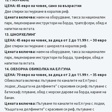
12. ГМУРКАНЕ
ЦЕНА: 65 евро на човек, само за възрастни
Две спирки за гмуркане в коралов риф.
Цената включва:
наем на оборудване, такса за национален
парк, лицензирани инструктори на борда, трапсфсери, обяд и
напитки на яхтата.
13. ШНОРХЕЛИНГ
ЦЕНА: 45 евро на човек, за деца от 2 до 11.99 г. – 30 евро
Две спирки за гмуркане с шнорхел в коралов риф.
Цената включва:
наем на оборудване, такса за национален
парк, лицензирани инструктори па борда, транфери, обяд и
напитки па яхтата.
14. ОБЗОРНА ОБИКОЛКА НА ЕЛ ГУНА
ЦЕНА: 70 евро на човек, за деца от 2 до 11.99 г. – 35 евро
Обиколката включва: пътуване по каналите на Ел Гуна с
лодки; „Къщата на делфините” с красивия си риф; пътуване с
батискаф; плуване, обяд с морски дарове нa борда, каране на
банан.
Цената включва:
Пътуване по каналите на Ел гуна с лодки,
"Къщата на делфините" с красивия си риф, пътуване с