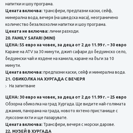
напитки и шоу програма.
Цената включва:
трансфери, предпазни каски, сейф,
минерална вода, вечеря (на шведска маса), неограничено
количество безалкохолни напитки и шоу програма.
Цената не включва:
лични разходи.
20. FAMILY SAFARI (MINI)
ЦЕНА: 55 евро на човек, за деца от 2 до 11.99 г. – 30 евро
Каране на ATV за 30 минути, джип сафари до бедуинско село,
бедуински чай и яздене на камила, каране на бъги за 10
минути.
Цената включва:
предпазни каски, сейф и минерална вода.
21. ОБИКОЛКА НА ХУРГАДА С ВЕЧЕРЯ
На запитване
ЦЕНА: 30 евро на човек, за деца от 2 до 11.99 г. – 25 евро
Обзорна обиколка на град Хургада. Ще видите най-голямата
джамия, панорама на града, новото яхтено пристанище с
луксозни яхти и ще пазарувате.
Цената включва:
Трансфери, вечеря с морски дарове.
22. МУЗЕЙ В ХУРГАДА