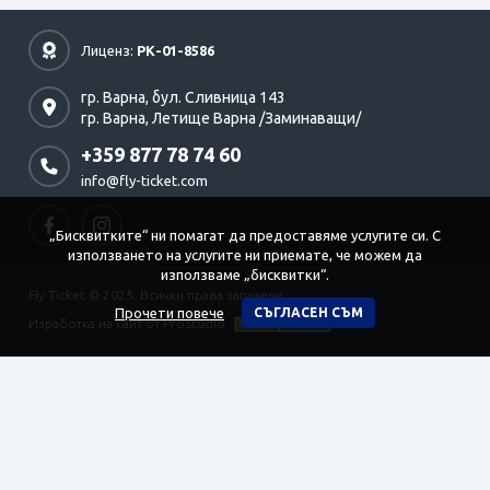
Лиценз:
РК-01-8586
гр. Варна,
бул. Сливница 143
гр. Варна,
Летище Варна /Заминаващи/
+359 877 78 74 60
info@fly-ticket.com
„Бисквитките“ ни помагат да предоставяме услугите си. С
използването на услугите ни приемате, че можем да
използваме „бисквитки“.
Fly Ticket © 2025. Всички права запазени
Прочети повече
СЪГЛАСЕН СЪМ
Изработка на сайт от ProStudio