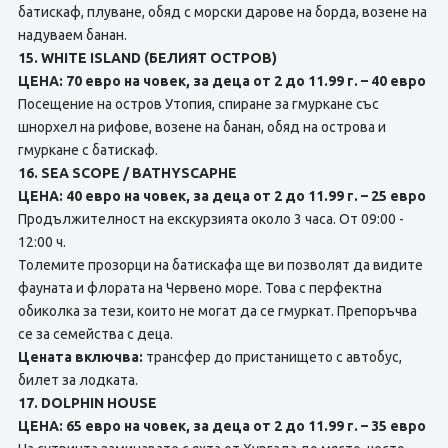
батискаф, плуване, обяд с морски дарове на борда, возене на
надуваем банан.
15. WHITE ISLAND (БЕЛИЯТ ОСТРОВ)
ЦЕНА: 70 евро на човек, за деца от 2 до 11.99 г. – 40 евро
Посещение на остров Утопия, спиране за гмуркане със
шнорхел на рифове, возене на банан, обяд нa острова и
гмуркане с батискаф.
16. SEA SCOPE / BATHYSCAPHE
ЦЕНА: 40 евро на човек, за деца от 2 до 11.99 г. – 25 евро
Продължителност на екскурзията около 3 часа. От 09:00 -
12:00 ч.
Толемите прозорци на батискафа ще ви позволят да видите
фауната и флората на Червено море. Това с перфектна
обиколка за тези, които не могат да се гмуркат. Препоръчва
се за семейства с деца.
Цената включва:
трансфер до пристанището с автобус,
билет за лодката.
17. DOLPHIN HOUSE
ЦЕНА: 65 евро на човек, за деца от 2 до 11.99 г. – 35 евро