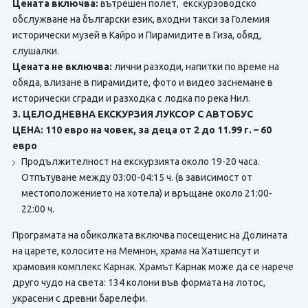
Цената включва:
вътрешен полет, екскурзоводско
обслужване на български език, входни такси за Големия
исторически музей в Кайро и Пирамидите в Гиза, обяд,
слушалки.
Цената не включва:
лични разходи, напитки по време на
обяда, влизане в пирамидите, фото и видео заснемане в
исторически сгради и разходка с лодка по река Нил.
3. ЦЕЛОДНЕВНА ЕКСКУРЗИЯ ЛУКСОР С АВТОБУС
ЦЕНА: 110 евро на човек, за деца от 2 до 11.99 г. – 60
евро
Продължителност на екскурзията около 19-20 часа.
Отпътуване между 03:00-04:15 ч. (в зависимост от
местоположението на хотела) и връщане около 21:00-
22:00 ч.
Програмата на обиколката включва посещенис на Долината
на царете, колосите на Мемнон, храма на Хатшепсут и
храмовия комплекс Карнак. Храмът Карнак може да се нарече
друго чудо на света: 134 колони във формата на лотос,
украсени с древни барелефи.